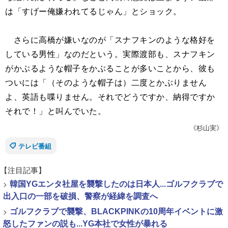
は「すげー俺嫌われてるじゃん」とショック。
さらに高橋が嫌いなのが「スナフキンのような格好を
している男性」なのだという。実際渡部も、スナフキン
がかぶるような帽子をかぶることが多いことから、彼も
ついには「（そのような帽子は）二度とかぶりません
よ、英語も喋りません。それでどうですか、納得ですか
それで！」と叫んでいた。
《杉山実》
テレビ番組
【注目記事】
>
韓国YGエンタ社屋を襲撃したのは日本人...ゴルフクラブで
出入口の一部を破損、警察が経緯を調査へ
>
ゴルフクラブで襲撃、BLACKPINKの10周年イベントに激
怒したファンの説も...YG本社で女性が暴れる