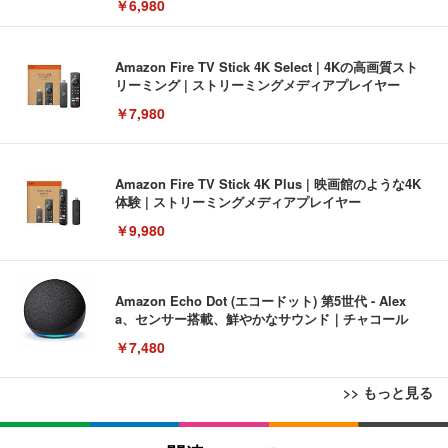
￥6,980
Amazon Fire TV Stick 4K Select | 4Kの高画質スト
リーミング | ストリーミングメディアプレイヤー
￥7,980
Amazon Fire TV Stick 4K Plus | 映画館のような4K
体験 | ストリーミングメディアプレイヤー
￥9,980
Amazon Echo Dot (エコードット) 第5世代 - Alex
a、センサー搭載、鮮やかなサウンド｜チャコール
￥7,480
>> もっと見る
[EdoErgo] オフィスチェア 椅子 テレワーク 疲れな
EIZO ビジネス向けプレミアムモニター | FlexScan
Amazonベーシック ペットシーツ 薄型 レギュラー 1