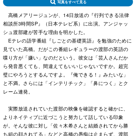
写真をすべて見る
高橋メアリージュンが、14日放送の『行列できる法律
相談所3時間SP』（日本テレビ系）に出演。アンジャッ
シュ渡部建が苦手な理由を明かした。
Eテレの語学番組『しごとの基礎英語』を勉強のために
見ていた高橋。だがこの番組レギュラーの渡部の英語の
喋り方が「嫌い」なのだという。彼女は「芸人さんだか
ら発音悪くても、間違えてもいいじゃないですか。超完
璧にやろうとするんですよ。『俺できる！』みたいな」
と不満。さらには「インテリチック」「鼻につく」とク
レーム連発。
実際放送されていた渡部の映像を確認すると確かに、
よりネイティブに近づこうと努力して話している印象
が。そんな彼に対し「佐々木希さんと結婚されてから勝
ち組の顔されてる」などと高橋の愚痴は止まらず、渡部