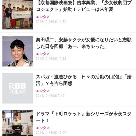
【京都国際映画祭】吉本興業、「少女歌劇団プ
ロジェクト」始動！デビューは来年夏
エンタメ
2018.10.14(日) 11:21
奥田瑛二、安藤サクラが女優になりたいと志願
した日を回顧「あー、来ちゃった」
エンタメ
2018.10.14(日) 10:22
スパガ・渡邉ひかる、日々の活動の目的は「婚
活」？有吉ら困惑
エンタメ
2018.10.14(日) 7:46
ドラマ『下町ロケット』新シリーズが今夜スタ
ート！
エンタメ
2018.10.14(日) 19:07