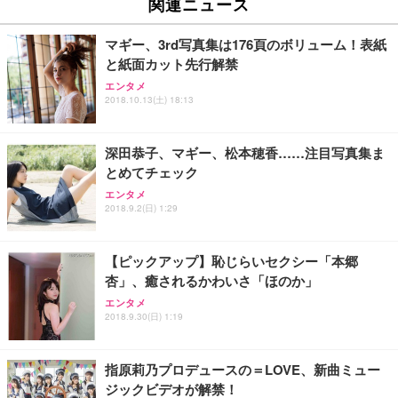
い 跳ね上げ式アームレスト コンパクト 約105度ロッ
EV3240X-WT | 31.5型4K UHD・USB Type-C・ホワ
関連ニュース
回使い捨て 無香料 ホワイト 300枚
キング pc 事務椅子 360度回転 座面昇降 強化ナイロ
イト
ン樹脂ベース 通気性メッシュ 在宅ワーク H-WY01
￥3,373
￥5,699
￥105,595
マギー、3rd写真集は176頁のボリューム！表紙
(黒網+黒枠+黒足)
と紙面カット先行解禁
エンタメ
EIZO ビジネス向けプレミアムモニター | FlexScan
SIHOO B100 オフィスチェア／デスクチェア メッシ
Amazonベーシック ペットシーツ 厚型 ワイド 42枚
2018.10.13(土) 18:13
EV2740X-WT | 27.0型4K UHD・USB Type-C・ホワ
ュチェア 人間工学 疲れない ブラック
x2袋(84枚) ホワイト(吸収面:ライトブルー)
イト
￥27,999
￥3,234
￥109,572
深田恭子、マギー、松本穂香……注目写真集ま
とめてチェック
Sezlife オフィスチェア デスクチェア 疲れない テレ
エンタメ
【純正品】27"ゲーミングモニター DualSense 充電
ネオ・ルーライフ ネオ・オムツ L 中型犬用 26枚入
ワーク チェア 強化バックレスト 30度ロッキング機
2018.9.2(日) 1:29
フック付き（CFI-ZDM1J）
り 単品
能 人間工学 椅子 腰サポート 90度跳ね上げ式アーム
レスト 3Dヘッドレスト ハンガー付き 高反発クッシ
￥49,979
￥1,800
￥7,680
ョン PCチェア 通気性メッシュ ゲーミング/勉強/事
【ピックアップ】恥じらいセクシー「本郷
務用 おしゃれ パソコンチェア (ブラック)
杏」、癒されるかわいさ「ほのか」
Sezlife オフィスチェア デスクチェア 疲れない テレ
【整備済み品】Dell E2724HS 27インチ 液晶モニタ
Smart Basic(スマートベーシック) 【Amazon.co.jp
エンタメ
ワーク チェア 強化バックレスト 30度ロッキング機
ー フルHD（1920×1080）VA 非光沢 HDMI/DisplayP
限定】 Smart Basic アイリスオーヤマ ペットシーツ
2018.9.30(日) 1:19
能 人間工学 椅子 腰サポート 90度跳ね上げ式アーム
ort/VGA スピーカー内蔵 高さ調整 スイベル VESA対
超厚型 お徳用 ワイド 100枚入 (x 1) (ケース販売)
レスト 3Dヘッドレスト ハンガー付き 高反発クッシ
応 ComfortView ビジネス向け
￥7,680
￥15,800
￥3,670
ョン PCチェア 通気性メッシュ ゲーミング/勉強/事
指原莉乃プロデュースの＝LOVE、新曲ミュー
務用 おしゃれ パソコンチェア (ホワイト)
ジックビデオが解禁！