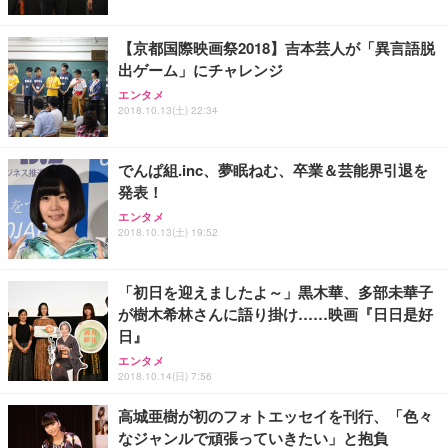
【京都国際映画祭2018】吉本芸人が「異言語脱
出ゲーム」にチャレンジ
エンタメ
2018.10.13(土) 22:34
でんぱ組.inc、夢眠ねむ、卒業＆芸能界引退を
発表！
エンタメ
2018.10.13(土) 19:52
「初日を迎えましたよ～」黒木華、多部未華子
が樹木希林さんに語り掛け……映画『日日是好
日』
エンタメ
2018.10.14(日) 7:56
高城亜樹が初のフォトエッセイを刊行、「色々
なジャンルで頑張っていきたい」と抱負