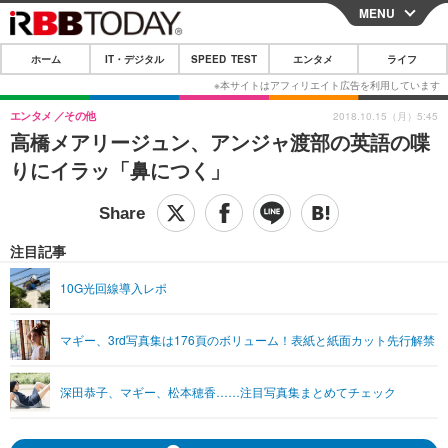
MENU
CLOSE
ホーム
IT・デジタル
SPEED TEST
エンタメ
ライフ
ホーム
IT・デジタル
エンタメ
その他
2018.10.15（月）5:45
高橋メアリージュン、アンジャ渡部の英語の喋
IT・デジタルTOP
スマートフォン
SPEED TEST
りにイラッ「鼻につく」
ネタ
ガジェット・ツール
エンタメ
ショッピング
その他
エンタメTOP
映画・ドラマ
ライフ
注目記事
韓流・K-POP
韓国・芸能
ライフTOP
グルメ
リリース一覧
10G光回線導入レポ
音楽
スポーツ
ペット
ショッピング
プッシュ通知の停止方法
マギー、3rd写真集は176頁のボリューム！表紙と紙面カット先行解禁
グラビア
ブログ
その他
ショッピング
その他
深田恭子、マギー、松本穂香……注目写真集まとめてチェック