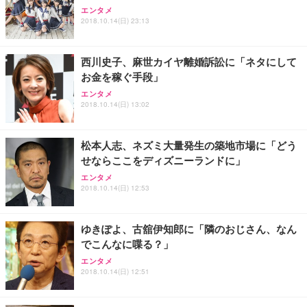
ANDWINT オフィスチェア デスクチェア 肘なし メ
【MiniLED/24.5inch/280Hz/FHD】GRAPHT THE S
アイリスオーヤマ ペットシーツ 超厚型 お徳用 レギ
エンタメ
ッシュ 通気性 ランバーサポート付き 腰サポート ガ
HOOTER Gaming Monitor 24” Essential ゲーミン
ュラー 200枚入【Amazon.co.jp限定】
2018.10.14(日) 23:13
ス圧無段階昇降 360度回転 キャスター付き コンパク
グモニター QD 24.5インチ 1ms FHD 量子ドット 残
ト 幅52×奥行58.5×高さ84～96cm テレワーク 在宅
像低減 (3年保証 | 輝点保証 | 日本メーカー)
￥3,731
￥4,139
￥34,980
勤務 ブラック
西川史子、麻世カイヤ離婚訴訟に「ネタにして
お金を稼ぐ手段」
エンタメ
2018.10.14(日) 13:02
松本人志、ネズミ大量発生の築地市場に「どう
せならここをディズニーランドに」
エンタメ
2018.10.14(日) 12:53
ゆきぽよ、古舘伊知郎に「隣のおじさん、なん
でこんなに喋る？」
エンタメ
2018.10.14(日) 12:51