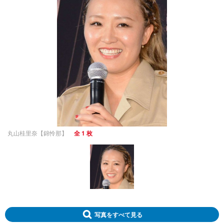
丸山桂里奈【錦怜那】
全 1 枚
写真をすべて見る