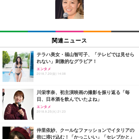
回使い捨て 無香料 ホワイト 300枚
キング pc 事務椅子 360度回転 座面昇降 強化ナイロ
イト
ン樹脂ベース 通気性メッシュ 在宅ワーク H-WY01
￥3,373
￥5,699
￥105,595
(黒網+黒枠+黒足)
EIZO ビジネス向けプレミアムモニター | FlexScan
SIHOO B100 オフィスチェア／デスクチェア メッシ
Amazonベーシック ペットシーツ 厚型 ワイド 42枚
EV2740X-WT | 27.0型4K UHD・USB Type-C・ホワ
ュチェア 人間工学 疲れない ブラック
x2袋(84枚) ホワイト(吸収面:ライトブルー)
関連ニュース
イト
￥27,999
￥3,234
￥109,572
テラハ美女・福山智可子、「テレビでは見せら
れない」刺激的なグラビア！
Sezlife オフィスチェア デスクチェア 疲れない テレ
【純正品】27"ゲーミングモニター DualSense 充電
ネオ・ルーライフ ネオ・オムツ L 中型犬用 26枚入
エンタメ
ワーク チェア 強化バックレスト 30度ロッキング機
2018.7.20(金) 14:08
フック付き（CFI-ZDM1J）
り 単品
能 人間工学 椅子 腰サポート 90度跳ね上げ式アーム
レスト 3Dヘッドレスト ハンガー付き 高反発クッシ
￥49,979
￥1,800
￥7,680
ョン PCチェア 通気性メッシュ ゲーミング/勉強/事
川栄李奈、初主演映画の撮影を振り返る「毎
務用 おしゃれ パソコンチェア (ブラック)
日、日本酒を飲んでいたよね」
Sezlife オフィスチェア デスクチェア 疲れない テレ
【整備済み品】Dell E2724HS 27インチ 液晶モニタ
Smart Basic(スマートベーシック) 【Amazon.co.jp
エンタメ
ワーク チェア 強化バックレスト 30度ロッキング機
ー フルHD（1920×1080）VA 非光沢 HDMI/DisplayP
限定】 Smart Basic アイリスオーヤマ ペットシーツ
2018.9.25(火) 21:23
能 人間工学 椅子 腰サポート 90度跳ね上げ式アーム
ort/VGA スピーカー内蔵 高さ調整 スイベル VESA対
超厚型 お徳用 ワイド 100枚入 (x 1) (ケース販売)
レスト 3Dヘッドレスト ハンガー付き 高反発クッシ
応 ComfortView ビジネス向け
￥7,680
￥15,800
￥3,670
ョン PCチェア 通気性メッシュ ゲーミング/勉強/事
仲里依紗、クールなファッションでイタリアの
務用 おしゃれ パソコンチェア (ホワイト)
街に溶け込む！「かっこいい」「セレブかと」
ANDWINT オフィスチェア デスクチェア 肘なし メ
【MiniLED/24.5inch/280Hz/FHD】GRAPHT THE S