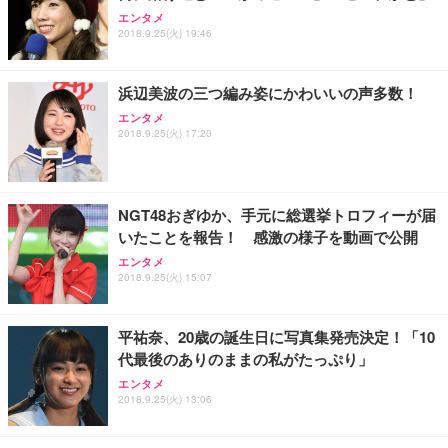
アイリスオーヤマ ペットシーツ 超厚型 お徳用 レギ
ッシュ 通気性 ランバーサポート付き 腰サポート ガ
HOOTER Gaming Monitor 24” Essential ゲーミン
エンタメ
ュラー 200枚入【Amazon.co.jp限定】
ス圧無段階昇降 360度回転 キャスター付き コンパク
グモニター QD 24.5インチ 1ms FHD 量子ドット 残
2018.9.25(火) 19:46
ト 幅52×奥行58.5×高さ84～96cm テレワーク 在宅
像低減 (3年保証 | 輝点保証 | 日本メーカー)
￥3,731
￥4,139
￥34,980
勤務 ブラック
浜辺美波の三つ編み姿にかわいいの声多数！
エンタメ
2018.9.25(火) 17:20
NGT48おぎゆか、手元に総選挙トロフィーが届
いたことを報告！ 感激の様子を動画で公開
エンタメ
2018.9.25(火) 15:07
平祐奈、20歳の誕生日に写真集発売決定！「10
代最後のありのままの私がたっぷり」
エンタメ
2018.9.25(火) 13:06