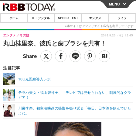
MENU
CLOSE
ホーム
IT・デジタル
SPEED TEST
エンタメ
ライフ
ホーム
IT・デジタル
エンタメ
その他
2018.9.26（水）12:45
丸山桂里奈、彼氏と歯ブラシを共有！
IT・デジタルTOP
スマートフォン
SPEED TEST
ネタ
ガジェット・ツール
エンタメ
注目記事
ショッピング
その他
エンタメTOP
映画・ドラマ
ライフ
10G光回線導入レポ
韓流・K-POP
韓国・芸能
ライフTOP
グルメ
リリース一覧
テラハ美女・福山智可子、「テレビでは見せられない」刺激的なグラ
音楽
スポーツ
ペット
ショッピング
ビア！
プッシュ通知の停止方法
グラビア
ブログ
川栄李奈、初主演映画の撮影を振り返る「毎日、日本酒を飲んでいた
その他
よね」
ショッピング
その他