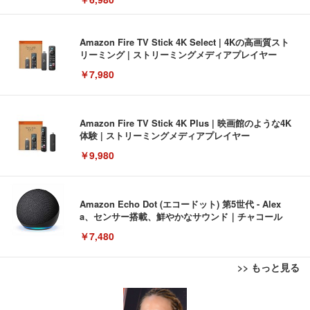
Amazon Fire TV Stick 4K Select | 4Kの高画質スト
リーミング | ストリーミングメディアプレイヤー
￥7,980
Amazon Fire TV Stick 4K Plus | 映画館のような4K
体験 | ストリーミングメディアプレイヤー
￥9,980
Amazon Echo Dot (エコードット) 第5世代 - Alex
a、センサー搭載、鮮やかなサウンド｜チャコール
￥7,480
>> もっと見る
[EdoErgo] オフィスチェア 椅子 テレワーク 疲れな
EIZO ビジネス向けプレミアムモニター | FlexScan
Amazonベーシック ペットシーツ 薄型 レギュラー 1
い 跳ね上げ式アームレスト コンパクト 約105度ロッ
EV3240X-WT | 31.5型4K UHD・USB Type-C・ホワ