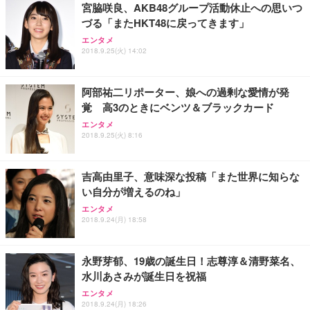
宮脇咲良、AKB48グループ活動休止への思いつ
づる「またHKT48に戻ってきます」
エンタメ
2018.9.25(火) 14:02
阿部祐二リポーター、娘への過剰な愛情が発
覚 高3のときにベンツ＆ブラックカード
エンタメ
2018.9.25(火) 8:16
吉高由里子、意味深な投稿「また世界に知らな
い自分が増えるのね」
エンタメ
2018.9.24(月) 18:58
永野芽郁、19歳の誕生日！志尊淳＆清野菜名、
水川あさみが誕生日を祝福
エンタメ
2018.9.24(月) 18:26