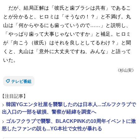
だが、結局正解は「彼氏と歯ブラシは共有」であるこ
とが分かると、ヒロミは「そうなの！？」と不満げ。丸
山は「何からやるにも歯っていうので……」と説明し、
「やっぱり歯って大事じゃないですか」と補足。ヒロミ
が「向こう（彼氏）はそれを良しとしてるわけ？」と聞
くと、丸山は「意外に大丈夫ですね、みんな」と語って
いた。
《杉山実》
テレビ番組
【注目記事】
>
韓国YGエンタ社屋を襲撃したのは日本人...ゴルフクラブで
出入口の一部を破損、警察が経緯を調査へ
>
ゴルフクラブで襲撃、BLACKPINKの10周年イベントに激
怒したファンの説も...YG本社で女性が暴れる