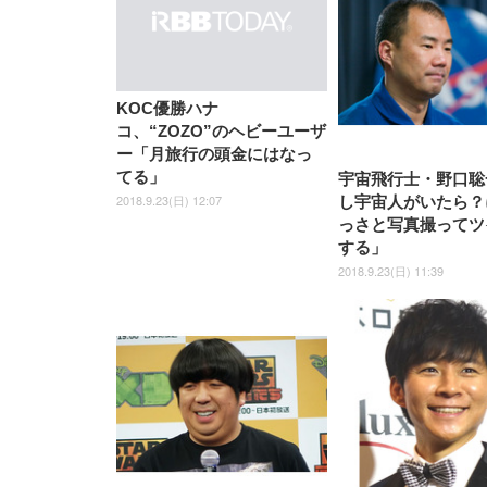
KOC優勝ハナ
コ、“ZOZO”のヘビーユーザ
ー「月旅行の頭金にはなっ
てる」
宇宙飛行士・野口聡
2018.9.23(日) 12:07
し宇宙人がいたら？
っさと写真撮ってツ
する」
2018.9.23(日) 11:39