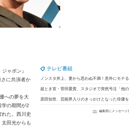
テレビ番組
・ジャポン』
短さに共演者か
優への夢を大
学の期間が2
編集部にメッセージ
ぼれた。西川史
・太田光からも