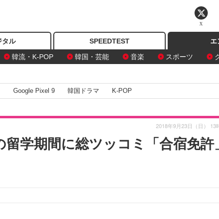
X
ジタル
SPEEDTEST
エ
韓流・K-POP
韓国・芸能
音楽
スポーツ
I
Google Pixel 9
韓国ドラマ
K-POP
2018年9月23日（日） 13
”の留学期間に総ツッコミ「合宿免許