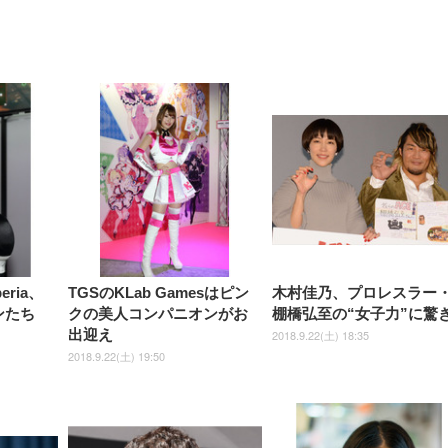
【整備済み品】Dell
【MiniLED/24.5inch/280Hz/
正品】27"ゲーミングモ
ANDWINT オフィスチ
アイリスオーヤマ ペ
Sezlife オフィスチェア デスク
ネオ・ルーライフ ネオ・オム
E2724HS 27インチ 液晶モ
Sezlife オフィスチェア デスク
Smart Basic(スマートベーシ
GRAPHT THE SHOOTER
ー DualSense 充電フッ
ア デスクチェア 肘なし
シーツ 超厚型 お徳用 
チェア 疲れない テレワーク
ツ L 中型犬用 26枚入り 単品
ニター フル
チェア 疲れない テレワーク
ック) 【Amazon.co.jp限定】
Gaming Monitor 24” Essential
き（CFI-ZDM1J）
ッシュ 通気性 ランバ
ュラー 200枚入
チェア 強化バックレスト 30
HD（1920×1080）VA 非光
チェア 強化バックレスト 30度
Smart Basic アイリスオーヤマ
ーミングモニター QD 24.5イ
ポート付き 腰サポート
【Amazon.co.jp限定】
￥1,800
￥15,800
￥34,980
9,979
度ロッキング機能 人間工学 椅
沢 HDMI/DisplayPort/VGA
ロッキング機能 人間工学 椅子
ペットシーツ 超厚型 お徳用
￥4,139
￥3,731
1ms FHD 量子ドット 残像低減
ス圧無段階昇降 360度
￥7,680
￥7,680
￥3,670
子 腰サポート 90度跳ね上げ
スピーカー内蔵 高さ調整 ス
腰サポート 90度跳ね上げ式ア
ワイド 100枚入 (x 1) (ケース
年保証 | 輝点保証 | 日本メーカ
転 キャスター付き コ
式アームレスト 3Dヘッドレス
イベル VESA対応
ームレスト 3Dヘッドレスト
販売)
クト 幅52×奥行58.5×
ト ハンガー付き 高反発クッシ
ComfortView ビジネス向け
ハンガー付き 高反発クッショ
84～96cm テレワーク
ョン PCチェア 通気性メッシ
ン PCチェア 通気性メッシュ
宅勤務 ブラック
ュ ゲーミング/勉強/事務用 お
ゲーミング/勉強/事務用 おし
しゃれ パソコンチェア (ブラ
ゃれ パソコンチェア (ホワイ
ック)
ト)
ria、
TGSのKLab Gamesはピン
木村佳乃、プロレスラー
ンたち
クの美人コンパニオンがお
棚橋弘至の“女子力”に驚
出迎え
2018.9.22(土) 18:35
2018.9.22(土) 19:50