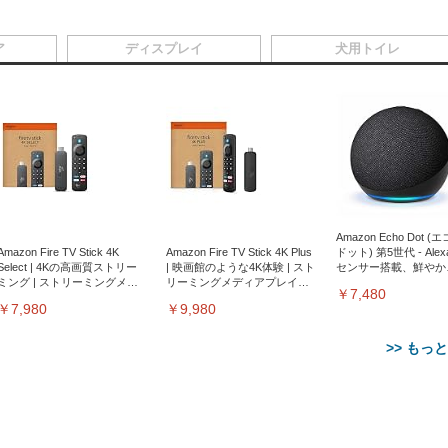
ア
ディスプレイ
犬用トイレ
Amazon Echo Dot (
Amazon Fire TV Stick 4K
Amazon Fire TV Stick 4K Plus
ドット) 第5世代 - Ale
Select | 4Kの高画質ストリー
| 映画館のような4K体験 | スト
センサー搭載、鮮やか
ミング | ストリーミングメデ
リーミングメディアプレイヤ
サウンド｜チャコール
￥7,480
ィアプレイヤー
ー
￥7,980
￥9,980
>> もっ