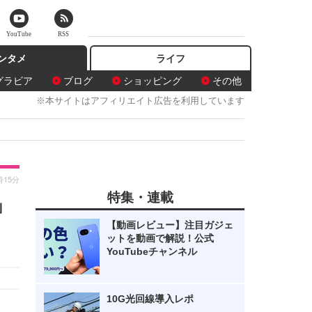
YouTube
RSS
ンタメ
ライフ
グラビア
ブログ
ショッピング
その他
※本サイトはアフィリエイト広告を利用しています
時15分
特集・連載
」
【動画レビュー】注目ガジェ
ットを動画で解説！公式
YouTubeチャンネル
10G光回線導入レポ