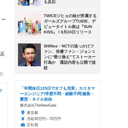
も反応
TWICEジヒョの妹が所属する
リー
ガールズグループTUIDE、デ
ビュータイトル曲は『SUN
KISS』！8月24日リリース
SHINee・NCTの追っかけフ
ァン、俳優ファン・ジョンミ
反
ンに“乗り換え”てストーカー
行為か 通話内容も公開で波
紋
実》
「年間休日125日でオフも充実」カスタマ
フ
ーエンジニア/学歴不問・経験不問/服装・
髪型・ネイル自由
株式会社TheNewGate
東京都
月給30万円～70万円
正社員