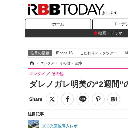
ホーム
IT・デ
映画・ドラマ
注目の話題
iPhone 16
こだわりデスクツアー
A
ホーム
›
エンタメ
›
その他
›
記事
エンタメ
その他
ダレノガレ明美の“2週間
注目記事
10G光回線導入レポ