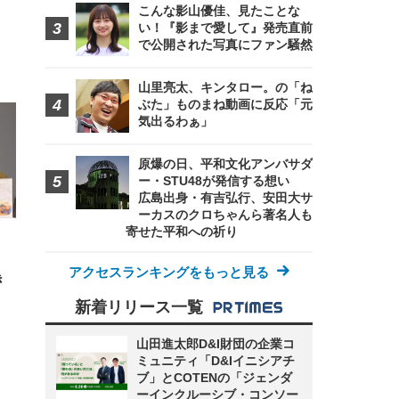
こんな影山優佳、見たことな
い！『影まで愛して』発売直前
で公開された写真にファン騒然
FHD】
ェ
ット
山里亮太、キンタロー。の「ね
 メ
レギ
ぶた」ものまね動画に反応「元
 ゲ
ーサ
ンチ
 ガ
気出るわぁ」
 (3
回
ー)
ンパ
高さ
原爆の日、平和文化アンバサダ
 在
ー・STU48が発信する想い
広島出身・有吉弘行、安田大サ
ーカスのクロちゃんら著名人も
寄せた平和への祈り
・
アクセスランキングをもっと見る
き
新着リリース一覧
山田進太郎D&I財団の企業コ
ミュニティ「D&Iイニシアチ
ブ」とCOTENの「ジェンダ
ーインクルーシブ・コンソー