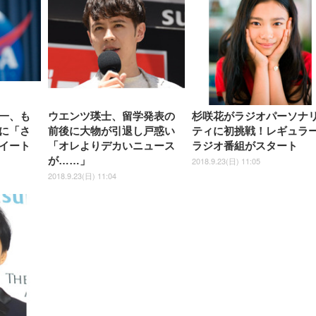
一、も
ウエンツ瑛士、留学発表の
杉咲花がラジオパーソナ
に「さ
前後に大物が引退し戸惑い
ティに初挑戦！レギュラ
イート
「オレよりデカいニュース
ラジオ番組がスタート
が……」
2018.9.23(日) 11:05
2018.9.23(日) 11:04