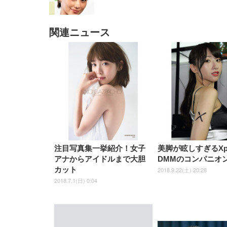
関連ニュース
EIZO ビジネス向けプレミア
EIZO ビジネス向けプレミア
【純
[EdoErgo] オフィスチェア 椅
Amazonベーシック ペットシ
SIHOO B100 オフィスチェア
Amazonベーシック ペットシ
ムモニター | FlexScan
ムモニター | FlexScan
ニタ
子 テレワーク 疲れない 跳ね
ーツ 薄型 レギュラー 1回使い
／デスクチェア メッシュチェ
ーツ 厚型 ワイド 42枚x2袋(84
EV3240X-WT | 31.5型4K
EV2740X-WT | 27.0型4K
ク付
上げ式アームレスト コンパク
捨て 無香料 ホワイト 300枚
ア 人間工学 疲れない ブラッ
枚) ホワイト(吸収面:ライトブ
UHD・USB Type-C・ホワイ
UHD・USB Type-C・ホワイ
ト 約105度ロッキング pc 事務
￥105,595
￥109,572
ク
ルー)
￥4
ト
ト
￥5,699
￥3,373
￥27,999
￥3,234
椅子 360度回転 座面昇降 強化
ナイロン樹脂ベース 通気性メ
ッシュ 在宅ワーク H-
WY01(黒網+黒枠+黒足)
注目写真集一挙紹介！女子
美脚が眩しすぎるXpe
アナからアイドルまで大胆
DMMのコンパニオ
カット
2018.9.22(土) 20:28
2018.7.1(日) 0:04