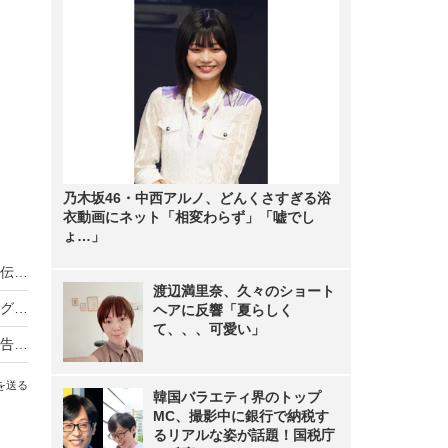
乃木坂46・中西アルノ、どんくさすぎる浴
衣動画にネット「相変わらず」「嘘でし
ょ…」
ノンスタ井上、妻から思わぬ不満！意外にモテる伝説に黄信号
渡辺満里奈、久々のショート
超とき宣・菅田愛貴、スタジオで突然号泣「他のグループを下げる風潮にイライラしちゃう」
ヘアに反響「夏らしく
て、、、可愛い」
原田知世、芸能界入りのきっかけとなった俳優を告白「“会いたい”って思って」
を送る
韓国バラエティ界のトップ
MC、撮影中に銀行で納税す
るリアルな姿が話題！国税庁