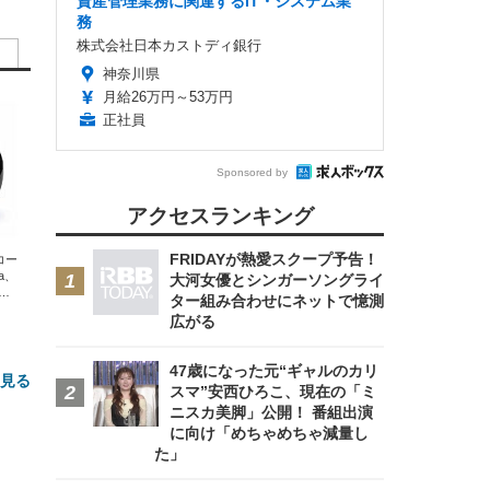
資産管理業務に関連するIT・システム業
務
株式会社日本カストディ銀行
神奈川県
月給26万円～53万円
正社員
Sponsored by
アクセスランキング
FRIDAYが熱愛スクープ予告！
エコー
xa、
大河女優とシンガーソングライ
な
ター組み合わせにネットで憶測
広がる
47歳になった元“ギャルのカリ
と見る
スマ”安西ひろこ、現在の「ミ
ニスカ美脚」公開！ 番組出演
に向け「めちゃめちゃ減量し
た」