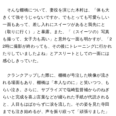
そんな棚橋について、妻役を演じた木村は、「体も大
きくて強そうじゃないですか。でもとっても可愛らしい
一面もあって、差し入れにスイーツがあると我先にと
（取りに行く）」と暴露。また、「（スイーツの）写真
も撮って、女子力も高い」と意外な一面も明かすが、「2
2時に撮影が終わっても、その後にトレーニングに行かれ
たりしていましたよね」とアスリートとしての一面には
感心しきっていた。
クランクアップした際に、棚橋が号泣した映像が流さ
れる場面もあり、棚橋は「本人なのに」と笑いつつ、も
らい泣き。さらに、サプライズで塩崎監督補からのねぎ
らいと完成を喜ぶ言葉などが綴られた手紙が代読される
と、人目もはばからずに涙を流した。その姿を見た寺田
までも泣き始めるが、声を振り絞って「頑張りました」