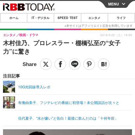
MENU
CLOSE
ホーム
IT・デジタル
SPEED TEST
エンタメ
ライフ
ホーム
IT・デジタル
エンタメ
映画・ドラマ
2018.9.22（土）18:35
木村佳乃、プロレスラー・棚橋弘至の“女子
IT・デジタルTOP
スマートフォン
SPEED TEST
力”に驚き
ネタ
ガジェット・ツール
エンタメ
ショッピング
その他
エンタメTOP
映画・ドラマ
ライフ
注目記事
韓流・K-POP
韓国・芸能
ライフTOP
グルメ
リリース一覧
10G光回線導入レポ
音楽
スポーツ
ペット
ショッピング
プッシュ通知の停止方法
有働由美子、フジテレビの番組に初登場！未公開談話が次々と
グラビア
ブログ
その他
ショッピング
その他
伍代夏子、“水が嫌い”と告白！最後に飲んだのは「十何年前」