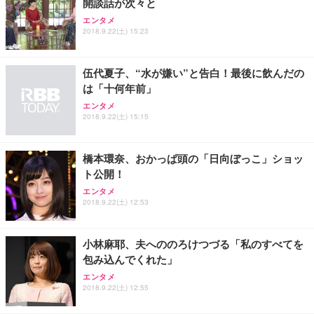
開談話が次々と
Sezlife オフィスチェア デスクチェア 疲れない テレ
【純正品】27"ゲーミングモニター DualSense 充電
ネオ・ルーライフ ネオ・オムツ L 中型犬用 26枚入
エンタメ
ワーク チェア 強化バックレスト 30度ロッキング機
2018.9.22(土) 15:23
フック付き（CFI-ZDM1J）
り 単品
能 人間工学 椅子 腰サポート 90度跳ね上げ式アーム
レスト 3Dヘッドレスト ハンガー付き 高反発クッシ
￥49,979
￥1,800
￥7,680
ョン PCチェア 通気性メッシュ ゲーミング/勉強/事
伍代夏子、“水が嫌い”と告白！最後に飲んだの
務用 おしゃれ パソコンチェア (ブラック)
は「十何年前」
Sezlife オフィスチェア デスクチェア 疲れない テレ
【整備済み品】Dell E2724HS 27インチ 液晶モニタ
Smart Basic(スマートベーシック) 【Amazon.co.jp
エンタメ
ワーク チェア 強化バックレスト 30度ロッキング機
ー フルHD（1920×1080）VA 非光沢 HDMI/DisplayP
限定】 Smart Basic アイリスオーヤマ ペットシーツ
2018.9.22(土) 15:15
能 人間工学 椅子 腰サポート 90度跳ね上げ式アーム
ort/VGA スピーカー内蔵 高さ調整 スイベル VESA対
超厚型 お徳用 ワイド 100枚入 (x 1) (ケース販売)
レスト 3Dヘッドレスト ハンガー付き 高反発クッシ
応 ComfortView ビジネス向け
￥7,680
￥15,800
￥3,670
ョン PCチェア 通気性メッシュ ゲーミング/勉強/事
橋本環奈、おかっぱ頭の「日向ぼっこ」ショッ
務用 おしゃれ パソコンチェア (ホワイト)
ト公開！
ANDWINT オフィスチェア デスクチェア 肘なし メ
【MiniLED/24.5inch/280Hz/FHD】GRAPHT THE S
アイリスオーヤマ ペットシーツ 超厚型 お徳用 レギ
ッシュ 通気性 ランバーサポート付き 腰サポート ガ
HOOTER Gaming Monitor 24” Essential ゲーミン
エンタメ
ュラー 200枚入【Amazon.co.jp限定】
ス圧無段階昇降 360度回転 キャスター付き コンパク
グモニター QD 24.5インチ 1ms FHD 量子ドット 残
2018.9.22(土) 12:53
ト 幅52×奥行58.5×高さ84～96cm テレワーク 在宅
像低減 (3年保証 | 輝点保証 | 日本メーカー)
￥3,731
￥4,139
￥34,980
勤務 ブラック
小林麻耶、夫へののろけつづる「私のすべてを
包み込んでくれた」
エンタメ
2018.9.22(土) 12:55