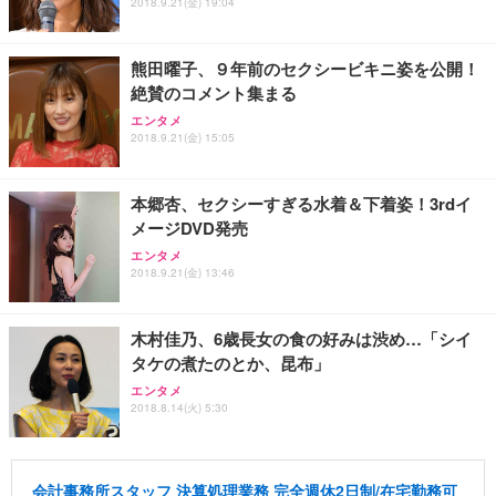
2018.9.21(金) 19:04
熊田曜子、９年前のセクシービキニ姿を公開！
絶賛のコメント集まる
エンタメ
2018.9.21(金) 15:05
本郷杏、セクシーすぎる水着＆下着姿！3rdイ
メージDVD発売
エンタメ
2018.9.21(金) 13:46
木村佳乃、6歳長女の食の好みは渋め…「シイ
タケの煮たのとか、昆布」
エンタメ
2018.8.14(火) 5:30
会計事務所スタッフ 決算処理業務 完全週休2日制/在宅勤務可