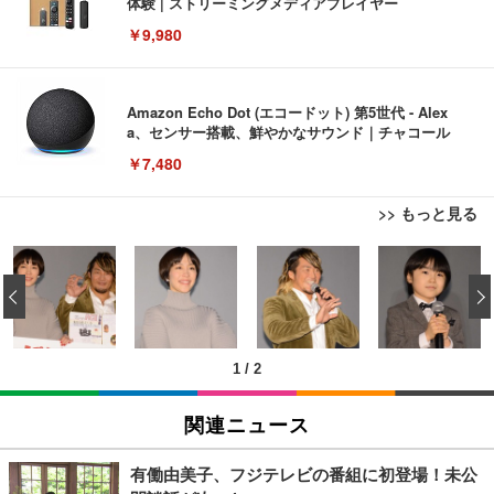
体験 | ストリーミングメディアプレイヤー
￥9,980
Amazon Echo Dot (エコードット) 第5世代 - Alex
a、センサー搭載、鮮やかなサウンド｜チャコール
￥7,480
>> もっと見る
[EdoErgo] オフィスチェア 椅子 テレワーク 疲れな
EIZO ビジネス向けプレミアムモニター | FlexScan
Amazonベーシック ペットシーツ 薄型 レギュラー 1
い 跳ね上げ式アームレスト コンパクト 約105度ロッ
EV3240X-WT | 31.5型4K UHD・USB Type-C・ホワ
‹
回使い捨て 無香料 ホワイト 300枚
キング pc 事務椅子 360度回転 座面昇降 強化ナイロ
イト
ン樹脂ベース 通気性メッシュ 在宅ワーク H-WY01
￥3,373
￥5,699
￥105,595
(黒網+黒枠+黒足)
1
/
2
EIZO ビジネス向けプレミアムモニター | FlexScan
SIHOO B100 オフィスチェア／デスクチェア メッシ
Amazonベーシック ペットシーツ 厚型 ワイド 42枚
EV2740X-WT | 27.0型4K UHD・USB Type-C・ホワ
ュチェア 人間工学 疲れない ブラック
x2袋(84枚) ホワイト(吸収面:ライトブルー)
関連ニュース
イト
￥27,999
￥3,234
￥109,572
有働由美子、フジテレビの番組に初登場！未公