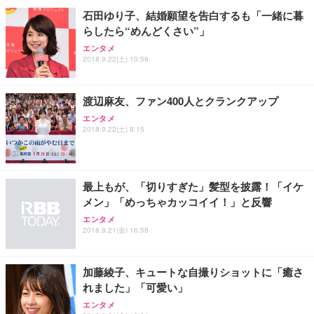
石田ゆり子、結婚願望を告白するも「一緒に暮
らしたら“めんどくさい”」
エンタメ
2018.9.22(土) 10:56
渡辺麻友、ファン400人とクランクアップ
エンタメ
2018.9.22(土) 8:15
最上もが、「切りすぎた」髪型を披露！「イケ
メン」「めっちゃカッコイイ！」と反響
エンタメ
2018.9.21(金) 16:58
加藤綾子、キュートな自撮りショットに「癒さ
れました」「可愛い」
エンタメ