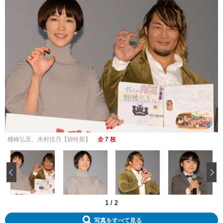
棚橋弘至、木村佳乃【錦怜那】
全 7 枚
‹
1
/
2
写真をすべて見る