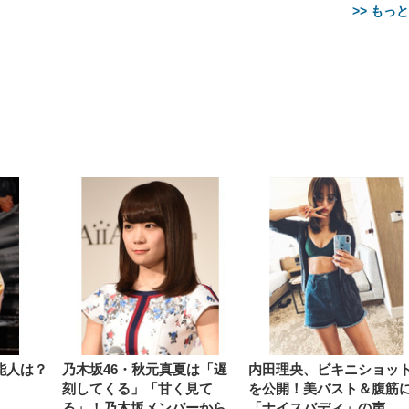
>> もっ
【整備済み品】Dell
【MiniLED/24.5inch/280Hz/
正品】27"ゲーミングモ
ANDWINT オフィスチ
アイリスオーヤマ ペ
Sezlife オフィスチェア デスク
ネオ・ルーライフ ネオ・オム
E2724HS 27インチ 液晶モ
Sezlife オフィスチェア デスク
Smart Basic(スマートベーシ
GRAPHT THE SHOOTER
ー DualSense 充電フッ
ア デスクチェア 肘なし
シーツ 超厚型 お徳用 
チェア 疲れない テレワーク
ツ L 中型犬用 26枚入り 単品
ニター フル
チェア 疲れない テレワーク
ック) 【Amazon.co.jp限定】
Gaming Monitor 24” Essential
き（CFI-ZDM1J）
ッシュ 通気性 ランバ
ュラー 200枚入
チェア 強化バックレスト 30
HD（1920×1080）VA 非光
チェア 強化バックレスト 30度
Smart Basic アイリスオーヤマ
ーミングモニター QD 24.5イ
ポート付き 腰サポート
【Amazon.co.jp限定】
￥1,800
￥15,800
￥34,980
9,979
度ロッキング機能 人間工学 椅
沢 HDMI/DisplayPort/VGA
ロッキング機能 人間工学 椅子
ペットシーツ 超厚型 お徳用
￥4,139
￥3,731
1ms FHD 量子ドット 残像低減
ス圧無段階昇降 360度
￥7,680
￥7,680
￥3,670
子 腰サポート 90度跳ね上げ
スピーカー内蔵 高さ調整 ス
腰サポート 90度跳ね上げ式ア
ワイド 100枚入 (x 1) (ケース
年保証 | 輝点保証 | 日本メーカ
転 キャスター付き コ
式アームレスト 3Dヘッドレス
イベル VESA対応
ームレスト 3Dヘッドレスト
販売)
クト 幅52×奥行58.5×
ト ハンガー付き 高反発クッシ
ComfortView ビジネス向け
ハンガー付き 高反発クッショ
84～96cm テレワーク
ョン PCチェア 通気性メッシ
ン PCチェア 通気性メッシュ
宅勤務 ブラック
ュ ゲーミング/勉強/事務用 お
ゲーミング/勉強/事務用 おし
しゃれ パソコンチェア (ブラ
ゃれ パソコンチェア (ホワイ
ック)
ト)
能人は？
乃木坂46・秋元真夏は「遅
内田理央、ビキニショッ
刻してくる」「甘く見て
を公開！美バスト＆腹筋
る」！乃木坂メンバーから
「ナイスバディ」の声