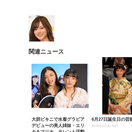
関連ニュース
EIZO ビジネス向けプレミア
EIZO ビジネス向けプレミア
【純
[EdoErgo] オフィスチェア 椅
Amazonベーシック ペットシ
SIHOO B100 オフィスチェア
Amazonベーシック ペットシ
ムモニター | FlexScan
ムモニター | FlexScan
ニタ
子 テレワーク 疲れない 跳ね
ーツ 薄型 レギュラー 1回使い
／デスクチェア メッシュチェ
ーツ 厚型 ワイド 42枚x2袋(84
EV3240X-WT | 31.5型4K
EV2740X-WT | 27.0型4K
ク付
上げ式アームレスト コンパク
捨て 無香料 ホワイト 300枚
ア 人間工学 疲れない ブラッ
枚) ホワイト(吸収面:ライトブ
UHD・USB Type-C・ホワイ
UHD・USB Type-C・ホワイ
ト 約105度ロッキング pc 事務
￥105,595
￥109,572
ク
ルー)
￥4
ト
ト
￥5,699
￥3,373
￥27,999
￥3,234
椅子 360度回転 座面昇降 強化
ナイロン樹脂ベース 通気性メ
ッシュ 在宅ワーク H-
WY01(黒網+黒枠+黒足)
大胆ビキニで水着グラビア
6月27日誕生日の芸
デビューの美人姉妹・エリ
2018.6.27(水) 9:21
カ＆マリナ、タレント活動