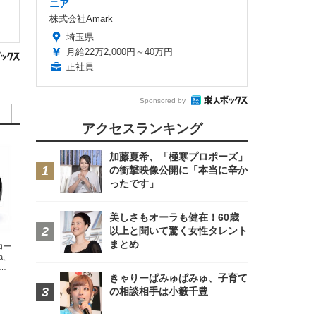
ニア
株式会社Amark
埼玉県
月給22万2,000円～40万円
正社員
Sponsored by
アクセスランキング
加藤夏希、「極寒プロポーズ」
の衝撃映像公開に「本当に辛か
ったです」
美しさもオーラも健在！60歳
以上と聞いて驚く女性タレント
まとめ
エコー
xa、
な
きゃりーぱみゅぱみゅ、子育て
の相談相手は小籔千豊