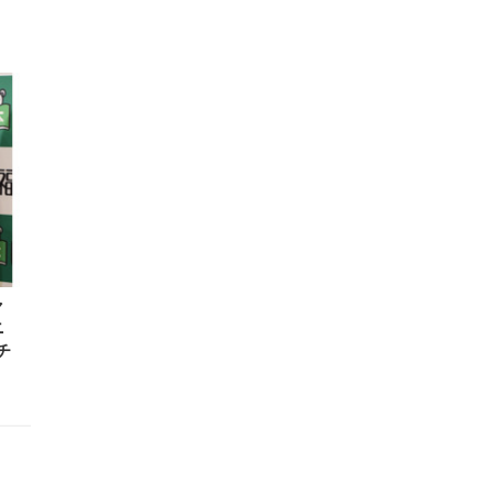
ャ
ニ
チ
」