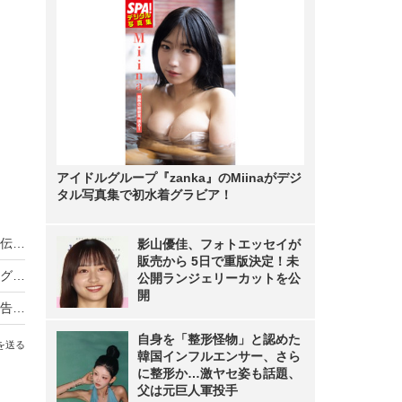
アイドルグループ『zanka』のMiinaがデジ
タル写真集で初水着グラビア！
ノンスタ井上、妻から思わぬ不満！意外にモテる伝説に黄信号
影山優佳、フォトエッセイが
販売から 5日で重版決定！未
超とき宣・菅田愛貴、スタジオで突然号泣「他のグループを下げる風潮にイライラしちゃう」
公開ランジェリーカットを公
開
原田知世、芸能界入りのきっかけとなった俳優を告白「“会いたい”って思って」
自身を「整形怪物」と認めた
を送る
韓国インフルエンサー、さら
に整形か…激ヤセ姿も話題、
父は元巨人軍投手