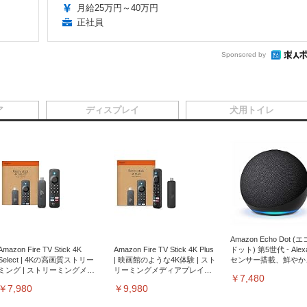
月給25万円～40万円
正社員
Sponsored by
ア
ディスプレイ
犬用トイレ
Amazon Echo Dot (
Amazon Fire TV Stick 4K
Amazon Fire TV Stick 4K Plus
ドット) 第5世代 - Ale
Select | 4Kの高画質ストリー
| 映画館のような4K体験 | スト
センサー搭載、鮮やか
ミング | ストリーミングメデ
リーミングメディアプレイヤ
サウンド｜チャコール
￥7,480
ィアプレイヤー
ー
￥7,980
￥9,980