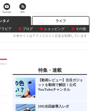
YouTube
RSS
ンタメ
ライフ
グラビア
ブログ
ショッピング
その他
※本サイトはアフィリエイト広告を利用しています
時56分
特集・連載
【動画レビュー】注目ガジェ
ットを動画で解説！公式
YouTubeチャンネル
10G光回線導入レポ