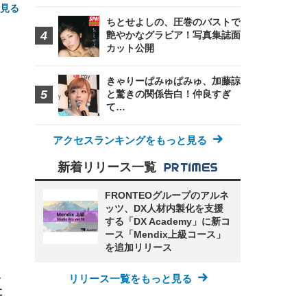
と見る
ちとせよしの、圧巻のバストで
艶やかなグラビア！写真集誌面
カット公開
きゃりーぱみゅぱみゅ、加藤諒
と驚きの関係告白！仲良すぎ
て…
FHD】
ェ
ット
アクセスランキングをもっと見る
 メ
レギ
 ゲ
ーサ
新着リリース一覧
ンチ
 ガ
 (3
回
ー)
ンパ
FRONTEOグループのアルネ
高さ
ッツ、DX人材内製化を支援
 在
する「DX Academy」に新コ
ース「Mendix上級コース」
を追加リリース
ト
リリース一覧をもっと見る
に