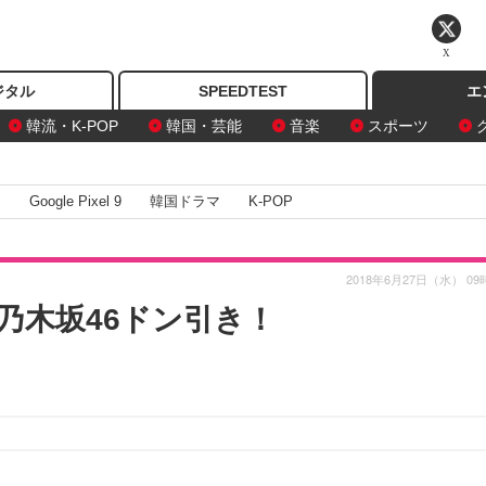
X
ジタル
SPEEDTEST
エ
韓流・K-POP
韓国・芸能
音楽
スポーツ
I
Google Pixel 9
韓国ドラマ
K-POP
2018年6月27日（水） 09
乃木坂46ドン引き！