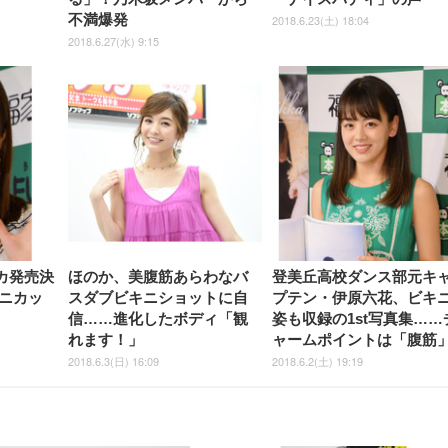
不満爆発
2018.6.23(土) 18:04
2018.6.27(水) 9:15
カ発売決
ほのか、美腹筋あらわなバ
登美丘高校ダンス部元キ
ニカッ
スダブビキニショットに自
プテン・伊原六花、ビキ
信……進化したボディ「観
姿も収録の1st写真集……
れます！」
ャームポイントは「腹筋
2018.6.3(日) 16:09
2018.6.2(土) 19:19