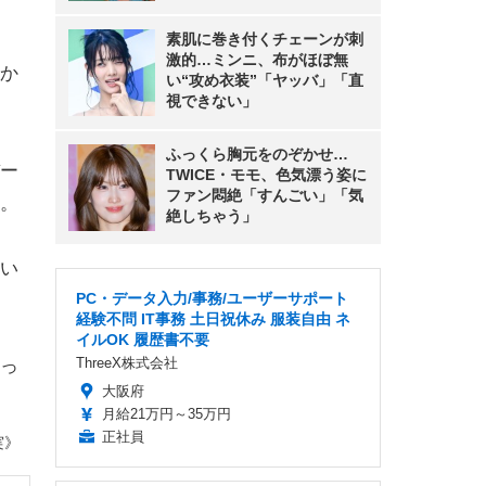
素肌に巻き付くチェーンが刺
激的…ミンニ、布がほぼ無
か
い“攻め衣装”「ヤッバ」「直
視できない」
ふっくら胸元をのぞかせ…
ー
TWICE・モモ、色気漂う姿に
ファン悶絶「すんごい」「気
。
絶しちゃう」
い
PC・データ入力/事務/ユーザーサポート
経験不問 IT事務 土日祝休み 服装自由 ネ
イルOK 履歴書不要
ThreeX株式会社
っ
大阪府
月給21万円～35万円
正社員
実》