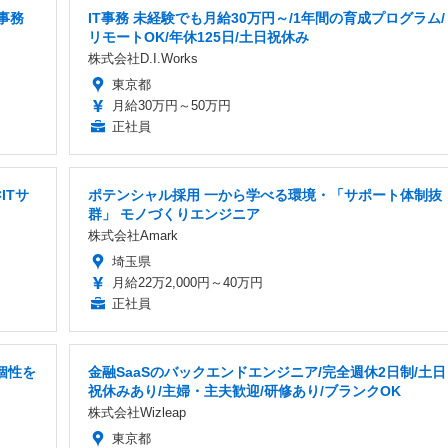
T事務
IT事務 未経験でも月給30万円～/1年間の育成プログラム/
リモートOK/年休125日/土日祝休み
株式会社D.I.Works
東京都
月給30万円～50万円
正社員
ITサ
ポテンシャル採用 一から学べる環境・「サポート体制抜
群」 モノづくりエンジニア
株式会社Amark
埼玉県
月給22万2,000円～40万円
正社員
個性を
金融SaaSのバックエンドエンジニア/完全週休2日制/土日
祝休みあり/主婦・主夫歓迎/研修あり/ブランクOK
株式会社Wizleap
東京都