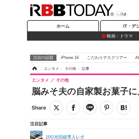
ホーム
IT・デ
映画・ドラマ
注目の話題
iPhone 16
こだわりデスクツアー
A
ホーム
›
エンタメ
›
その他
›
記事
エンタメ
その他
脳みそ夫の自家製お菓子に
注目記事
10G光回線導入レポ