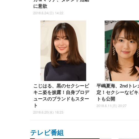
に意欲
2018.6.24(日) 14:22
こじはる、黒のセクシービ
平嶋夏海、2ndトレ
キニ姿を披露！自身プロデ
定！セクシーなビキ
ュースのブランドもスター
トも公開
ト
2018.6.11(月) 20:27
2018.6.20(水) 18:23
テレビ番組