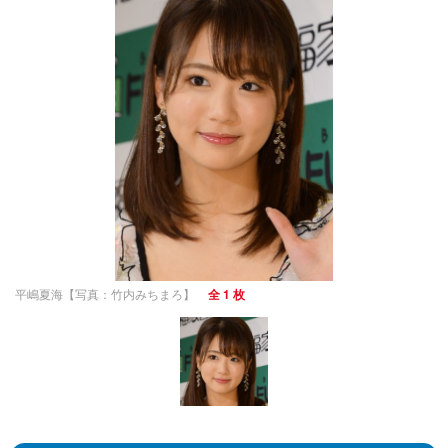
平嶋夏海【写真：竹内みちまろ】
全 1 枚