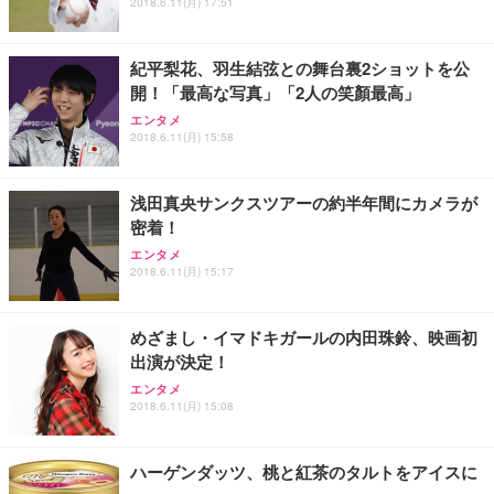
2018.6.11(月) 17:51
紀平梨花、羽生結弦との舞台裏2ショットを公
開！「最高な写真」「2人の笑顏最高」
エンタメ
2018.6.11(月) 15:58
浅田真央サンクスツアーの約半年間にカメラが
密着！
エンタメ
2018.6.11(月) 15:17
めざまし・イマドキガールの内田珠鈴、映画初
出演が決定！
エンタメ
2018.6.11(月) 15:08
ハーゲンダッツ、桃と紅茶のタルトをアイスに