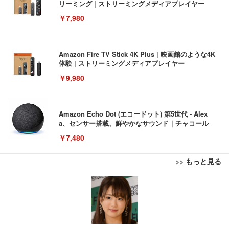
リーミング | ストリーミングメディアプレイヤー
￥7,980
Amazon Fire TV Stick 4K Plus | 映画館のような4K
体験 | ストリーミングメディアプレイヤー
￥9,980
Amazon Echo Dot (エコードット) 第5世代 - Alex
a、センサー搭載、鮮やかなサウンド｜チャコール
￥7,480
>> もっと見る
[EdoErgo] オフィスチェア 椅子 テレワーク 疲れな
EIZO ビジネス向けプレミアムモニター | FlexScan
Amazonベーシック ペットシーツ 薄型 レギュラー 1
い 跳ね上げ式アームレスト コンパクト 約105度ロッ
EV3240X-WT | 31.5型4K UHD・USB Type-C・ホワ
回使い捨て 無香料 ホワイト 300枚
キング pc 事務椅子 360度回転 座面昇降 強化ナイロ
イト
ン樹脂ベース 通気性メッシュ 在宅ワーク H-WY01
￥3,373
￥5,699
￥105,595
(黒網+黒枠+黒足)