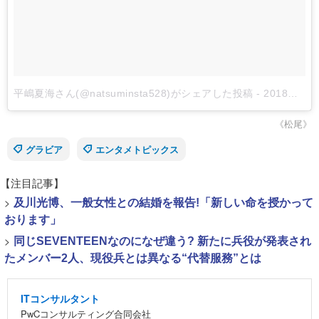
平嶋夏海さん(@natsuminsta528)がシェアした投稿
-
2018年 6月月11日午前12時12分PDT
《松尾》
グラビア
エンタメトピックス
【注目記事】
>
及川光博、一般女性との結婚を報告!「新しい命を授かって
おります」
>
同じSEVENTEENなのになぜ違う? 新たに兵役が発表され
たメンバー2人、現役兵とは異なる“代替服務”とは
ITコンサルタント
PwCコンサルティング合同会社