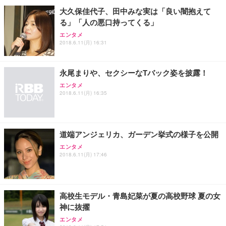
大久保佳代子、田中みな実は「良い闇抱えて
る」「人の悪口持ってくる」
エンタメ
2018.6.11(月) 16:31
永尾まりや、セクシーなTバック姿を披露！
エンタメ
2018.6.11(月) 16:35
道端アンジェリカ、ガーデン挙式の様子を公開
エンタメ
2018.6.11(月) 17:46
高校生モデル・青島妃菜が夏の高校野球 夏の女
神に抜擢
エンタメ