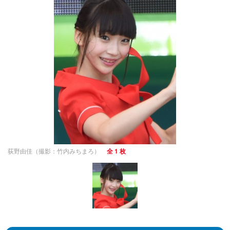
荻野由佳（撮影：竹内みちまろ）
全 1 枚