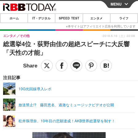
MENU
CLOSE
ホーム
IT・デジタル
SPEED TEST
エンタメ
ライフ
ホーム
IT・デジタル
エンタメ
その他
2018.6.16（土）22:08
総選挙4位・荻野由佳の超絶スピーチに大反響
IT・デジタルTOP
スマートフォン
SPEED TEST
「天性の才能」
ネタ
ガジェット・ツール
エンタメ
ショッピング
その他
エンタメTOP
映画・ドラマ
ライフ
注目記事
韓流・K-POP
韓国・芸能
ライフTOP
グルメ
リリース一覧
10G光回線導入レポ
音楽
スポーツ
ペット
ショッピング
プッシュ通知の停止方法
放送禁止!? 藤田恵名、過激なミュージックビデオが公開
グラビア
ブログ
その他
ショッピング
その他
松井珠理奈、10年目の悲願達成！AKB世界総選挙を制す！