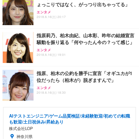
ょっこりではなく、がっつり出ちゃってる」
エンタメ
2018.6.16(土) 20:17
指原莉乃、柏木由紀、山本彩、昨年の結婚宣言
騒動を振り返る「何やったん今の？って感じ」
エンタメ
2018.6.16(土) 19:01
指原、柏木の公約を勝手に宣言「オギユカが1
位だったら（柏木が）脱ぎますんで」
エンタメ
2018.6.16(土) 18:30
AIテストエンジニア/ゲーム品質検証/未経験歓迎/初めての転職
も歓迎/土日祝休み/昇給あり
株式会社LOP
神奈川県