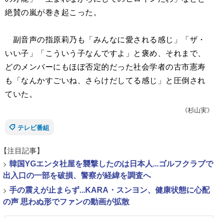
絶賛の嵐が巻き起こった。
副音声の指原莉乃も「みんなに愛される感じ」「ザ・
いい子」「こういう子なんですよ」と褒め、それまで、
どのメンバーにもほぼ否定的だった社会学者の古市憲寿
も「なんかすごいね、さらけだしてる感じ」と圧倒され
ていた。
《杉山実》
テレビ番組
【注目記事】
>
韓国YGエンタ社屋を襲撃したのは日本人...ゴルフクラブで
出入口の一部を破損、警察が経緯を調査へ
>
手の震えが止まらず...KARA・スンヨン、健康状態に心配
の声 思わぬ形でファンの動画が拡散