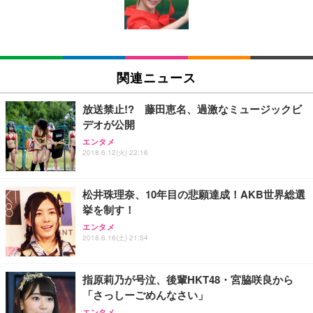
ン樹脂ベース 通気性メッシュ 在宅ワーク H-WY01
￥3,373
￥5,699
￥105,595
(黒網+黒枠+黒足)
EIZO ビジネス向けプレミアムモニター | FlexScan
SIHOO B100 オフィスチェア／デスクチェア メッシ
Amazonベーシック ペットシーツ 厚型 ワイド 42枚
EV2740X-WT | 27.0型4K UHD・USB Type-C・ホワ
ュチェア 人間工学 疲れない ブラック
x2袋(84枚) ホワイト(吸収面:ライトブルー)
関連ニュース
イト
￥27,999
￥3,234
￥109,572
放送禁止!? 藤田恵名、過激なミュージックビ
デオが公開
Sezlife オフィスチェア デスクチェア 疲れない テレ
【純正品】27"ゲーミングモニター DualSense 充電
ネオ・ルーライフ ネオ・オムツ L 中型犬用 26枚入
エンタメ
ワーク チェア 強化バックレスト 30度ロッキング機
2018.6.12(火) 22:16
フック付き（CFI-ZDM1J）
り 単品
能 人間工学 椅子 腰サポート 90度跳ね上げ式アーム
レスト 3Dヘッドレスト ハンガー付き 高反発クッシ
￥49,979
￥1,800
￥7,680
ョン PCチェア 通気性メッシュ ゲーミング/勉強/事
松井珠理奈、10年目の悲願達成！AKB世界総選
務用 おしゃれ パソコンチェア (ブラック)
挙を制す！
Sezlife オフィスチェア デスクチェア 疲れない テレ
【整備済み品】Dell E2724HS 27インチ 液晶モニタ
Smart Basic(スマートベーシック) 【Amazon.co.jp
エンタメ
ワーク チェア 強化バックレスト 30度ロッキング機
ー フルHD（1920×1080）VA 非光沢 HDMI/DisplayP
限定】 Smart Basic アイリスオーヤマ ペットシーツ
2018.6.16(土) 21:54
能 人間工学 椅子 腰サポート 90度跳ね上げ式アーム
ort/VGA スピーカー内蔵 高さ調整 スイベル VESA対
超厚型 お徳用 ワイド 100枚入 (x 1) (ケース販売)
レスト 3Dヘッドレスト ハンガー付き 高反発クッシ
応 ComfortView ビジネス向け
￥7,680
￥15,800
￥3,670
ョン PCチェア 通気性メッシュ ゲーミング/勉強/事
指原莉乃が号泣、後輩HKT48・宮脇咲良から
務用 おしゃれ パソコンチェア (ホワイト)
「さっしーごめんなさい」
ANDWINT オフィスチェア デスクチェア 肘なし メ
【MiniLED/24.5inch/280Hz/FHD】GRAPHT THE S
アイリスオーヤマ ペットシーツ 超厚型 お徳用 レギ
ッシュ 通気性 ランバーサポート付き 腰サポート ガ
HOOTER Gaming Monitor 24” Essential ゲーミン
エンタメ