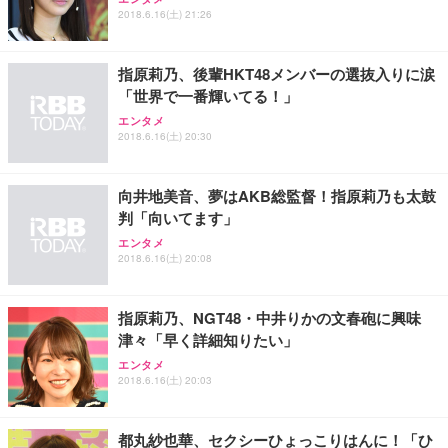
ュラー 200枚入【Amazon.co.jp限定】
ス圧無段階昇降 360度回転 キャスター付き コンパク
グモニター QD 24.5インチ 1ms FHD 量子ドット 残
2018.6.16(土) 21:26
ト 幅52×奥行58.5×高さ84～96cm テレワーク 在宅
像低減 (3年保証 | 輝点保証 | 日本メーカー)
￥3,731
￥4,139
￥34,980
勤務 ブラック
指原莉乃、後輩HKT48メンバーの選抜入りに涙
「世界で一番輝いてる！」
エンタメ
2018.6.16(土) 20:30
向井地美音、夢はAKB総監督！指原莉乃も太鼓
判「向いてます」
エンタメ
2018.6.16(土) 20:08
指原莉乃、NGT48・中井りかの文春砲に興味
津々「早く詳細知りたい」
エンタメ
2018.6.16(土) 20:03
都丸紗也華、セクシーひょっこりはんに！「ひ