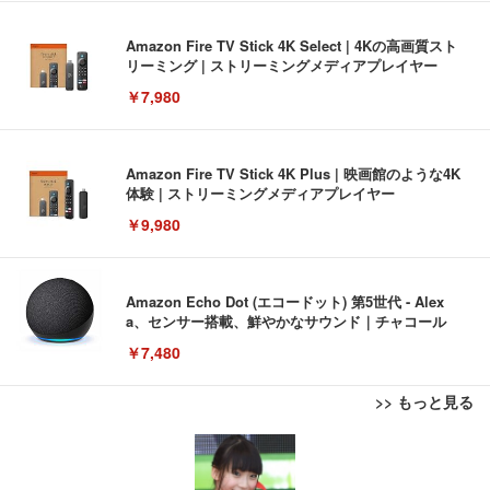
Amazon Fire TV Stick 4K Select | 4Kの高画質スト
リーミング | ストリーミングメディアプレイヤー
￥7,980
Amazon Fire TV Stick 4K Plus | 映画館のような4K
体験 | ストリーミングメディアプレイヤー
￥9,980
Amazon Echo Dot (エコードット) 第5世代 - Alex
a、センサー搭載、鮮やかなサウンド｜チャコール
￥7,480
>> もっと見る
[EdoErgo] オフィスチェア 椅子 テレワーク 疲れな
EIZO ビジネス向けプレミアムモニター | FlexScan
Amazonベーシック ペットシーツ 薄型 レギュラー 1
い 跳ね上げ式アームレスト コンパクト 約105度ロッ
EV3240X-WT | 31.5型4K UHD・USB Type-C・ホワ
回使い捨て 無香料 ホワイト 300枚
キング pc 事務椅子 360度回転 座面昇降 強化ナイロ
イト