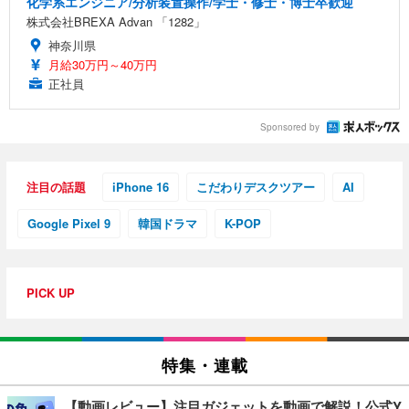
化学系エンジニア/分析装置操作/学士・修士・博士卒歓迎
株式会社BREXA Advan 「1282」
神奈川県
月給30万円～40万円
正社員
Sponsored by
注目の話題
iPhone 16
こだわりデスクツアー
AI
Google Pixel 9
韓国ドラマ
K-POP
PICK UP
特集・連載
【動画レビュー】注目ガジェットを動画で解説！公式Y