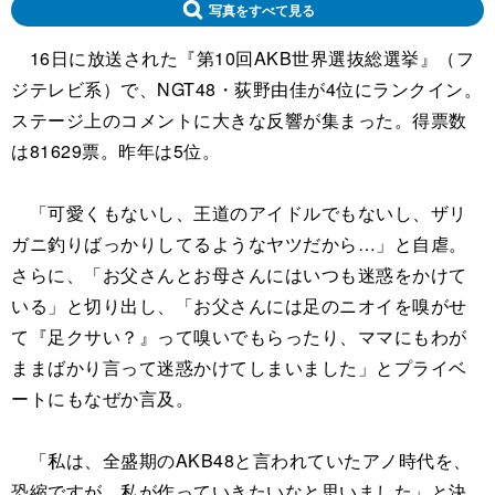
写真をすべて見る
16日に放送された『第10回AKB世界選抜総選挙』（フ
ジテレビ系）で、NGT48・荻野由佳が4位にランクイン。
ステージ上のコメントに大きな反響が集まった。得票数
は81629票。昨年は5位。
「可愛くもないし、王道のアイドルでもないし、ザリ
ガニ釣りばっかりしてるようなヤツだから…」と自虐。
さらに、「お父さんとお母さんにはいつも迷惑をかけて
いる」と切り出し、「お父さんには足のニオイを嗅がせ
て『足クサい？』って嗅いでもらったり、ママにもわが
ままばかり言って迷惑かけてしまいました」とプライベ
ートにもなぜか言及。
「私は、全盛期のAKB48と言われていたアノ時代を、
恐縮ですが、私が作っていきたいなと思いました」と決