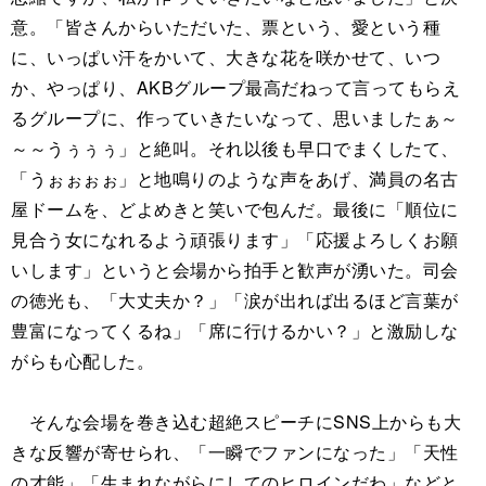
意。「皆さんからいただいた、票という、愛という種
に、いっぱい汗をかいて、大きな花を咲かせて、いつ
か、やっぱり、AKBグループ最高だねって言ってもらえ
るグループに、作っていきたいなって、思いましたぁ～
～～うぅぅぅ」と絶叫。それ以後も早口でまくしたて、
「うぉぉぉぉ」と地鳴りのような声をあげ、満員の名古
屋ドームを、どよめきと笑いで包んだ。最後に「順位に
見合う女になれるよう頑張ります」「応援よろしくお願
いします」というと会場から拍手と歓声が湧いた。司会
の徳光も、「大丈夫か？」「涙が出れば出るほど言葉が
豊富になってくるね」「席に行けるかい？」と激励しな
がらも心配した。
そんな会場を巻き込む超絶スピーチにSNS上からも大
きな反響が寄せられ、「一瞬でファンになった」「天性
の才能」「生まれながらにしてのヒロインだわ」などと