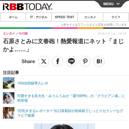
MENU
CLOSE
ホーム
IT・デジタル
SPEED TEST
エンタメ
ライフ
ホーム
IT・デジタル
エンタメ
その他
2018.5.8（火）18:42
石原さとみに文春砲！熱愛報道にネット「まじ
IT・デジタルTOP
スマートフォン
SPEED TEST
かよ……」
ネタ
ガジェット・ツール
エンタメ
ショッピング
その他
エンタメTOP
映画・ドラマ
ライフ
注目記事
韓流・K-POP
韓国・芸能
ライフTOP
グルメ
リリース一覧
10G光回線導入レポ
音楽
スポーツ
ペット
ショッピング
プッシュ通知の停止方法
可愛すぎる音大生・みうらうみが『週刊SPA!』の「グラビアン魂」に
初登場
グラビア
ブログ
その他
“巨乳すぎるレポーター”出口亜梨紗が初表紙でしっとりセクシーなグ
ショッピング
その他
ラビア披露