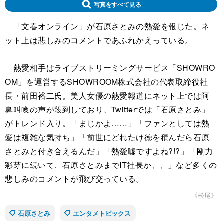
写真をすべて見る
「文春オンライン」が石原さとみの熱愛を報じた。ネ
ット上は悲しみのコメントであふれかえっている。
熱愛相手はライブストリーミングサービス「SHOWRO
OM」を運営するSHOWROOM株式会社の代表取締役社
長・前田裕二氏。美人女優の熱愛報道にネット上では阿
鼻叫喚の声が殺到しており、Twitterでは「石原さとみ」
がトレンド入り。「まじかよ……」「ファンとしては熱
愛は複雑な気持ち」「前世にどれたけ徳を積んだら石原
さとみと付き合えるんだ」「熱愛嘘ですよね?!?」「剛力
彩芽に続いて、石原さとみまでIT社長か、、」など多くの
悲しみのコメントが飛び交っている。
《松尾》
石原さとみ
エンタメトピックス