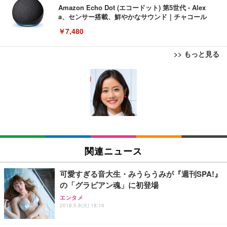
Amazon Echo Dot (エコードット) 第5世代 - Alex
a、センサー搭載、鮮やかなサウンド｜チャコール
￥7,480
>> もっと見る
[EdoErgo] オフィスチェア 椅子 テレワーク 疲れな
EIZO ビジネス向けプレミアムモニター | FlexScan
Amazonベーシック ペットシーツ 薄型 レギュラー 1
い 跳ね上げ式アームレスト コンパクト 約105度ロッ
EV3240X-WT | 31.5型4K UHD・USB Type-C・ホワ
回使い捨て 無香料 ホワイト 300枚
キング pc 事務椅子 360度回転 座面昇降 強化ナイロ
イト
ン樹脂ベース 通気性メッシュ 在宅ワーク H-WY01
￥3,373
￥5,699
￥105,595
(黒網+黒枠+黒足)
EIZO ビジネス向けプレミアムモニター | FlexScan
SIHOO B100 オフィスチェア／デスクチェア メッシ
Amazonベーシック ペットシーツ 厚型 ワイド 42枚
EV2740X-WT | 27.0型4K UHD・USB Type-C・ホワ
ュチェア 人間工学 疲れない ブラック
x2袋(84枚) ホワイト(吸収面:ライトブルー)
関連ニュース
イト
￥27,999
￥3,234
￥109,572
可愛すぎる音大生・みうらうみが『週刊SPA!』
の「グラビアン魂」に初登場
Sezlife オフィスチェア デスクチェア 疲れない テレ
【純正品】27"ゲーミングモニター DualSense 充電
ネオ・ルーライフ ネオ・オムツ L 中型犬用 26枚入
エンタメ
ワーク チェア 強化バックレスト 30度ロッキング機
2018.5.8(火) 18:16
フック付き（CFI-ZDM1J）
り 単品
能 人間工学 椅子 腰サポート 90度跳ね上げ式アーム
レスト 3Dヘッドレスト ハンガー付き 高反発クッシ
￥49,979
￥1,800
￥7,680