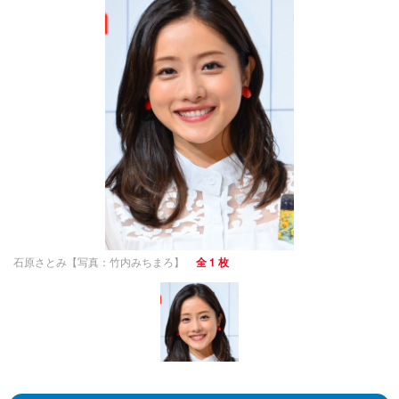
石原さとみ【写真：竹内みちまろ】
全 1 枚