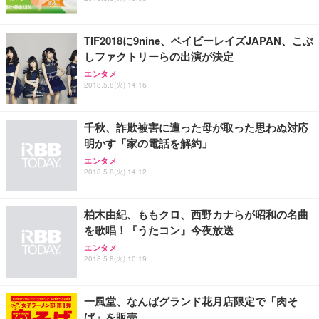
TIF2018に9nine、ベイビーレイズJAPAN、こぶ
しファクトリーらの出演が決定
エンタメ
2018.5.8(火) 14:16
千秋、詐欺被害に遭った母が取った思わぬ対応
明かす「家の電話を解約」
エンタメ
2018.5.8(火) 14:12
柏木由紀、ももクロ、西野カナらが昭和の名曲
を歌唱！『うたコン』今夜放送
エンタメ
2018.5.8(火) 10:19
一風堂、なんばグランド花月店限定で「肉そ
ば」を販売