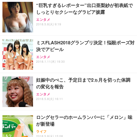
ョン PCチェア 通気性メッシュ ゲーミング/勉強/事
“巨乳すぎるレポーター”出口亜梨紗が初表紙で
務用 おしゃれ パソコンチェア (ブラック)
しっとりセクシーなグラビア披露
Sezlife オフィスチェア デスクチェア 疲れない テレ
【整備済み品】Dell E2724HS 27インチ 液晶モニタ
Smart Basic(スマートベーシック) 【Amazon.co.jp
エンタメ
ワーク チェア 強化バックレスト 30度ロッキング機
ー フルHD（1920×1080）VA 非光沢 HDMI/DisplayP
限定】 Smart Basic アイリスオーヤマ ペットシーツ
2018.5.8(火) 9:19
能 人間工学 椅子 腰サポート 90度跳ね上げ式アーム
ort/VGA スピーカー内蔵 高さ調整 スイベル VESA対
超厚型 お徳用 ワイド 100枚入 (x 1) (ケース販売)
レスト 3Dヘッドレスト ハンガー付き 高反発クッシ
応 ComfortView ビジネス向け
￥7,680
￥15,800
￥3,670
ョン PCチェア 通気性メッシュ ゲーミング/勉強/事
ミスFLASH2018グランプリ決定！悩殺ポーズ対
務用 おしゃれ パソコンチェア (ホワイト)
決でアピール
ANDWINT オフィスチェア デスクチェア 肘なし メ
【MiniLED/24.5inch/280Hz/FHD】GRAPHT THE S
アイリスオーヤマ ペットシーツ 超厚型 お徳用 レギ
ッシュ 通気性 ランバーサポート付き 腰サポート ガ
HOOTER Gaming Monitor 24” Essential ゲーミン
エンタメ
ュラー 200枚入【Amazon.co.jp限定】
ス圧無段階昇降 360度回転 キャスター付き コンパク
グモニター QD 24.5インチ 1ms FHD 量子ドット 残
2018.1.11(木) 19:30
ト 幅52×奥行58.5×高さ84～96cm テレワーク 在宅
像低減 (3年保証 | 輝点保証 | 日本メーカー)
￥3,731
￥4,139
￥34,980
勤務 ブラック
妊娠中のぺこ、予定日まで2ヵ月を切った体調
の変化を報告
エンタメ
2018.5.8(火) 16:11
ロングセラーのホームランバーに「メロン」味
が新登場
ライフ
2018.5.8(火) 15:08