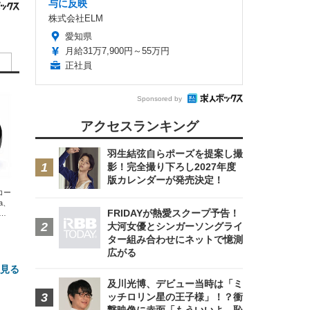
与に反映
株式会社ELM
愛知県
月給31万7,900円～55万円
正社員
Sponsored by
アクセスランキング
羽生結弦自らポーズを提案し撮
影！完全撮り下ろし2027年度
版カレンダーが発売決定！
エコー
xa、
FRIDAYが熱愛スクープ予告！
な
大河女優とシンガーソングライ
ター組み合わせにネットで憶測
広がる
と見る
及川光博、デビュー当時は「ミ
ッチロリン星の王子様」！？衝