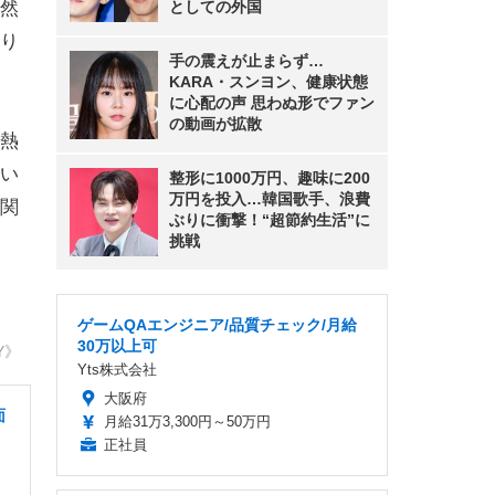
然
としての外国
り
手の震えが止まらず…
KARA・スンヨン、健康状態
に心配の声 思わぬ形でファン
の動画が拡散
熱
い
整形に1000万円、趣味に200
万円を投入…韓国歌手、浪費
関
ぶりに衝撃！“超節約生活”に
挑戦
ゲームQAエンジニア/品質チェック/月給
30万以上可
Y》
Yts株式会社
大阪府
面
月給31万3,300円～50万円
正社員