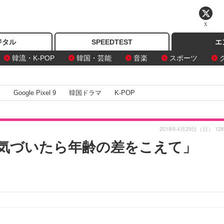
X
ジタル
SPEEDTEST
エ
韓流・K-POP
韓国・芸能
音楽
スポーツ
I
Google Pixel 9
韓国ドラマ
K-POP
2018年4月29日（日） 12
気づいたら年齢の差をこえて」