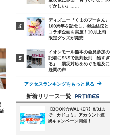
撃映像に赤面「もういいよ、恥
ずかしい」……
ディズニー『くまのプーさん』
100周年を記念し、羽生結弦と
コラボ企画を実施！10月上旬
限定グッズが発売
FHD】
ェ
ット
 メ
レギ
 ゲ
ーサ
イオンモール熊本の会見参加の
ンチ
 ガ
記者にSNSで批判殺到「酷すぎ
 (3
回
ー)
る」 震災対応をめぐる追及に
ンパ
高さ
疑問の声
 在
アクセスランキングをもっと見る
新着リリース一覧
開
【BOOK☆WALKER】8/31ま
話
で「カドコミ」アカウント連
携キャンペーン開催！