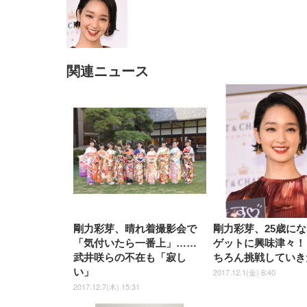
関連ニュース
EIZO ビジネス向けプレミア
EIZO ビジネス向けプレミア
【純
[EdoErgo] オフィスチェア 椅
Amazonベーシック ペットシ
SIHOO B100 オフィスチェア
Amazonベーシック ペットシ
ムモニター | FlexScan
ムモニター | FlexScan
ニタ
子 テレワーク 疲れない 跳ね
ーツ 薄型 レギュラー 1回使い
／デスクチェア メッシュチェ
ーツ 厚型 ワイド 42枚x2袋(84
EV3240X-WT | 31.5型4K
EV2740X-WT | 27.0型4K
ク付
上げ式アームレスト コンパク
捨て 無香料 ホワイト 300枚
ア 人間工学 疲れない ブラッ
枚) ホワイト(吸収面:ライトブ
UHD・USB Type-C・ホワイ
UHD・USB Type-C・ホワイ
ト 約105度ロッキング pc 事務
￥105,595
￥109,572
ク
ルー)
￥4
ト
ト
￥5,699
￥3,373
￥27,999
￥3,234
椅子 360度回転 座面昇降 強化
ナイロン樹脂ベース 通気性メ
ッシュ 在宅ワーク H-
WY01(黒網+黒枠+黒足)
剛力彩芽、晴れ着撮影会で
剛力彩芽、25歳に
「気付いたら一番上」……
ゲットに興味津々！
武井咲らの不在も「寂し
ちろん挑戦していき
い」
2017.12.1(金) 6:40
2017.12.7(木) 15:31