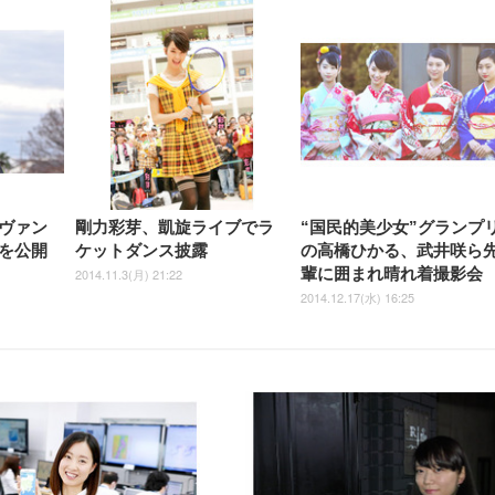
ヴァン
剛力彩芽、凱旋ライブでラ
“国民的美少女”グランプ
を公開
ケットダンス披露
の高橋ひかる、武井咲ら
輩に囲まれ晴れ着撮影会
2014.11.3(月) 21:22
2014.12.17(水) 16:25