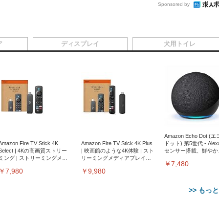
Sponsored by
ア
ディスプレイ
犬用トイレ
Amazon Echo Dot (
Amazon Fire TV Stick 4K
Amazon Fire TV Stick 4K Plus
ドット) 第5世代 - Ale
Select | 4Kの高画質ストリー
| 映画館のような4K体験 | スト
センサー搭載、鮮やか
ミング | ストリーミングメデ
リーミングメディアプレイヤ
サウンド｜チャコール
￥7,480
ィアプレイヤー
ー
￥7,980
￥9,980
>> もっ