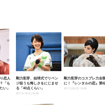
【整備済み品】Dell
【MiniLED/24.5inch/280Hz/
正品】27"ゲーミングモ
ANDWINT オフィスチ
アイリスオーヤマ ペ
Sezlife オフィスチェア デスク
ネオ・ルーライフ ネオ・オム
E2724HS 27インチ 液晶モ
Sezlife オフィスチェア デスク
Smart Basic(スマートベーシ
GRAPHT THE SHOOTER
ー DualSense 充電フッ
ア デスクチェア 肘なし
シーツ 超厚型 お徳用 
チェア 疲れない テレワーク
ツ L 中型犬用 26枚入り 単品
ニター フル
チェア 疲れない テレワーク
ック) 【Amazon.co.jp限定】
Gaming Monitor 24” Essential
き（CFI-ZDM1J）
ッシュ 通気性 ランバ
ュラー 200枚入
チェア 強化バックレスト 30
HD（1920×1080）VA 非光
チェア 強化バックレスト 30度
Smart Basic アイリスオーヤマ
ーミングモニター QD 24.5イ
ポート付き 腰サポート
【Amazon.co.jp限定】
￥1,800
￥15,800
￥34,980
9,979
度ロッキング機能 人間工学 椅
沢 HDMI/DisplayPort/VGA
ロッキング機能 人間工学 椅子
ペットシーツ 超厚型 お徳用
￥4,139
￥3,731
1ms FHD 量子ドット 残像低減
ス圧無段階昇降 360度
￥7,680
￥7,680
￥3,670
子 腰サポート 90度跳ね上げ
スピーカー内蔵 高さ調整 ス
腰サポート 90度跳ね上げ式ア
ワイド 100枚入 (x 1) (ケース
年保証 | 輝点保証 | 日本メーカ
転 キャスター付き コ
式アームレスト 3Dヘッドレス
イベル VESA対応
ームレスト 3Dヘッドレスト
販売)
クト 幅52×奥行58.5×
ト ハンガー付き 高反発クッシ
ComfortView ビジネス向け
ハンガー付き 高反発クッショ
84～96cm テレワーク
ョン PCチェア 通気性メッシ
ン PCチェア 通気性メッシュ
宅勤務 ブラック
ュ ゲーミング/勉強/事務用 お
ゲーミング/勉強/事務用 おし
しゃれ パソコンチェア (ブラ
ゃれ パソコンチェア (ホワイ
ック)
ト)
なり恋人
剛力彩芽、始球式でリベン
剛力彩芽のコスプレ力全
？「も
ジ狙うも悔しさをにじませ
に！『レンタルの恋』第6
たい」
る「40点くらい」
2017.2.20(月) 19:28
2017.6.13(火) 20:36