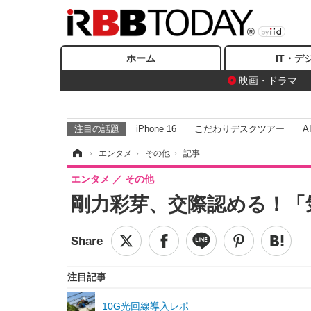
ホーム
IT・デ
映画・ドラマ
注目の話題
iPhone 16
こだわりデスクツアー
A
ホーム
›
エンタメ
›
その他
›
記事
エンタメ
その他
剛力彩芽、交際認める！「
注目記事
10G光回線導入レポ