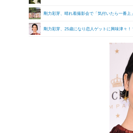
剛力彩芽、晴れ着撮影会で「気付いたら一番上
剛力彩芽、25歳になり恋人ゲットに興味津々！