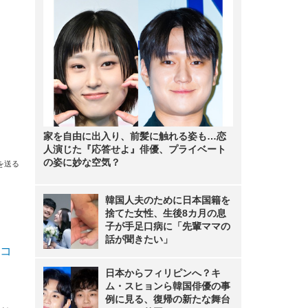
家を自由に出入り、前髪に触れる姿も…恋
人演じた『応答せよ』俳優、プライベート
の姿に妙な空気？
を送る
韓国人夫のために日本国籍を
捨てた女性、生後8カ月の息
子が手足口病に「先輩ママの
話が聞きたい」
コ
日本からフィリピンへ？キ
ム・スヒョンら韓国俳優の事
例に見る、復帰の新たな舞台