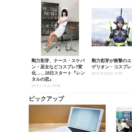
剛力彩芽、ナース・スケバ
剛力彩芽が衝撃のエ
ン・巫女などコスプレ7変
ゲリオン・コスプレ
化……18日スタート『レン
2016.12.23(金) 12:39
タルの恋』
2017.1.17(火) 23:58
ピックアップ