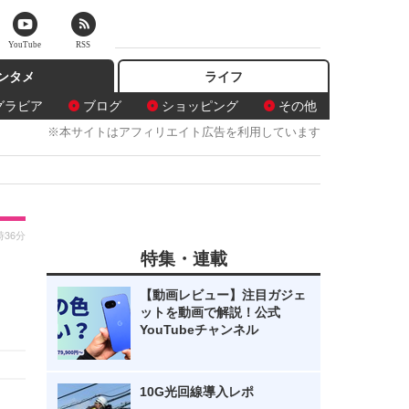
YouTube
RSS
ンタメ
ライフ
グラビア
ブログ
ショッピング
その他
※本サイトはアフィリエイト広告を利用しています
時36分
特集・連載
【動画レビュー】注目ガジェ
ットを動画で解説！公式
YouTubeチャンネル
10G光回線導入レポ