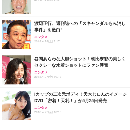
渡辺正行、週刊誌への「スキャンダルもみ消し
事件」を激白!
エンタメ
2018.4.28(土) 3:17
谷間あらわな大胆ショット！朝比奈彩の美しく
セクシーな水着ショットにファン興奮
エンタメ
2018.4.27(金) 19:18
Iカップの二次元ボディ！天木じゅんのイメージ
DVD「密着！天乳！」が5月25日発売
エンタメ
2018.4.27(金) 18:13