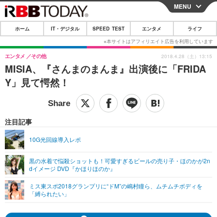
MENU
CLOSE
ホーム
IT・デジタル
SPEED TEST
エンタメ
ライフ
ホーム
IT・デジタル
エンタメ
その他
2018.4.28（土）13:15
MISIA、『さんまのまんま』出演後に「FRIDA
IT・デジタルTOP
スマートフォン
SPEED TEST
Y」見て愕然！
ネタ
ガジェット・ツール
エンタメ
ショッピング
その他
エンタメTOP
映画・ドラマ
ライフ
注目記事
韓流・K-POP
韓国・芸能
ライフTOP
グルメ
リリース一覧
10G光回線導入レポ
音楽
スポーツ
ペット
ショッピング
プッシュ通知の停止方法
黒の水着で悩殺ショットも！可愛すぎるビールの売り子・ほのかが2n
dイメージ DVD『かほりほのか』
グラビア
ブログ
その他
ミス東スポ2018グランプリに“ドM”の嶋村瞳ら、ムチムチボディを
ショッピング
その他
「縛られたい」