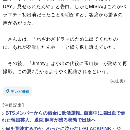
DAY』見せられたんや」と告白。しかもMISIAはこれがバ
ラエティ初出演だったことを明かすと、客席から驚きの
声があがった。
さんまは、「わざわざドラマのために出てくれたの
に、あれが発覚したんや！」と繰り返し訴えていた。
その後、『Jimmy』は小出の代役に玉山鉄二が務めて再
撮影。この夏7月からようやく配信されるという。
《杉山実》
テレビ番組
【注目記事】
>
BTSメンバーからの借金に飲酒運転...自粛中に脳出血で倒
れた韓国芸人、退院 麻痺が残る状態で出廷へ
>
何を意味するのか...めったに泣かないBLACKPINK・ジ