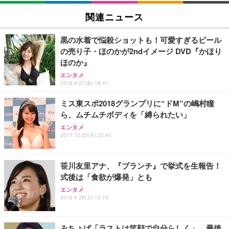
[EdoErgo] オフィスチェア 椅子 テレワーク 疲れな
EIZO ビジネス向けプレミアムモニター | FlexScan
Amazonベーシック ペットシーツ 薄型 レギュラー 1
い 跳ね上げ式アームレスト コンパクト 約105度ロッ
EV3240X-WT | 31.5型4K UHD・USB Type-C・ホワ
関連ニュース
回使い捨て 無香料 ホワイト 300枚
キング pc 事務椅子 360度回転 座面昇降 強化ナイロ
イト
ン樹脂ベース 通気性メッシュ 在宅ワーク H-WY01
￥3,373
￥5,699
￥105,595
黒の水着で悩殺ショットも！可愛すぎるビール
(黒網+黒枠+黒足)
の売り子・ほのかが2ndイメージ DVD『かほり
ほのか』
EIZO ビジネス向けプレミアムモニター | FlexScan
SIHOO B100 オフィスチェア／デスクチェア メッシ
Amazonベーシック ペットシーツ 厚型 ワイド 42枚
EV2740X-WT | 27.0型4K UHD・USB Type-C・ホワ
エンタメ
ュチェア 人間工学 疲れない ブラック
x2袋(84枚) ホワイト(吸収面:ライトブルー)
2018.4.27(金) 18:41
イト
￥27,999
￥3,234
￥109,572
ミス東スポ2018グランプリに“ドM”の嶋村瞳
ら、ムチムチボディを「縛られたい」
Sezlife オフィスチェア デスクチェア 疲れない テレ
エンタメ
【純正品】27"ゲーミングモニター DualSense 充電
ネオ・ルーライフ ネオ・オムツ L 中型犬用 26枚入
ワーク チェア 強化バックレスト 30度ロッキング機
2017.12.25(月) 23:40
フック付き（CFI-ZDM1J）
り 単品
能 人間工学 椅子 腰サポート 90度跳ね上げ式アーム
レスト 3Dヘッドレスト ハンガー付き 高反発クッシ
￥49,979
￥1,800
￥7,680
ョン PCチェア 通気性メッシュ ゲーミング/勉強/事
笹川友里アナ、『ブランチ』で挙式を生報告！
務用 おしゃれ パソコンチェア (ブラック)
式後は「食欲が爆発」とも
Sezlife オフィスチェア デスクチェア 疲れない テレ
【整備済み品】Dell E2724HS 27インチ 液晶モニタ
Smart Basic(スマートベーシック) 【Amazon.co.jp
エンタメ
ワーク チェア 強化バックレスト 30度ロッキング機
ー フルHD（1920×1080）VA 非光沢 HDMI/DisplayP
限定】 Smart Basic アイリスオーヤマ ペットシーツ
2018.4.28(土) 12:10
能 人間工学 椅子 腰サポート 90度跳ね上げ式アーム
ort/VGA スピーカー内蔵 高さ調整 スイベル VESA対
超厚型 お徳用 ワイド 100枚入 (x 1) (ケース販売)
レスト 3Dヘッドレスト ハンガー付き 高反発クッシ
応 ComfortView ビジネス向け
￥7,680
￥15,800
￥3,670
ョン PCチェア 通気性メッシュ ゲーミング/勉強/事
みちょぱ「ラストは笑顔で自分らしく」、最後