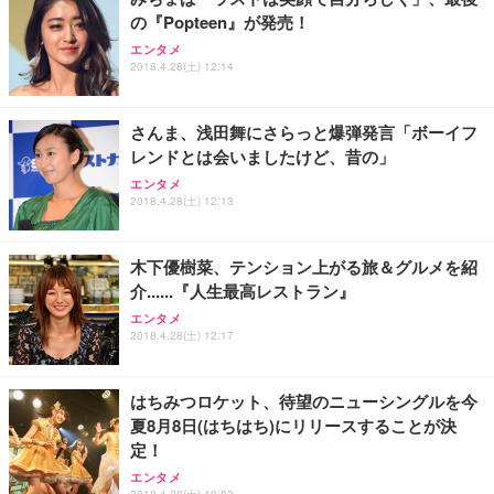
務用 おしゃれ パソコンチェア (ホワイト)
の『Popteen』が発売！
ANDWINT オフィスチェア デスクチェア 肘なし メ
【MiniLED/24.5inch/280Hz/FHD】GRAPHT THE S
アイリスオーヤマ ペットシーツ 超厚型 お徳用 レギ
エンタメ
ッシュ 通気性 ランバーサポート付き 腰サポート ガ
HOOTER Gaming Monitor 24” Essential ゲーミン
ュラー 200枚入【Amazon.co.jp限定】
2018.4.28(土) 12:14
ス圧無段階昇降 360度回転 キャスター付き コンパク
グモニター QD 24.5インチ 1ms FHD 量子ドット 残
ト 幅52×奥行58.5×高さ84～96cm テレワーク 在宅
像低減 (3年保証 | 輝点保証 | 日本メーカー)
￥3,731
￥4,139
￥34,980
勤務 ブラック
さんま、浅田舞にさらっと爆弾発言「ボーイフ
レンドとは会いましたけど、昔の」
エンタメ
2018.4.28(土) 12:13
木下優樹菜、テンション上がる旅＆グルメを紹
介......『人生最高レストラン』
エンタメ
2018.4.28(土) 12:17
はちみつロケット、待望のニューシングルを今
夏8月8日(はちはち)にリリースすることが決
定！
エンタメ