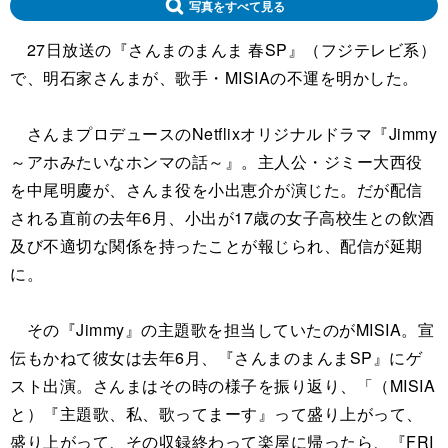
写真をすべて見る
27日放送の『さんまのまんま 春SP』（フジテレビ系）
で、明石家さんまが、歌手・MISIAの不運を明かした。
さんまプロデュースのNetflixオリジナルドラマ『Jimmy
～アホみたいなホンマの話～』。主人公・ジミー大西役
を中尾明慶が、さんま役を小出恵介が演じた。だが配信
される直前の去年6月、小出が17歳の女子高校生との飲酒
及び不適切な関係を持ったことが報じられ、配信が延期
に。
その『Jimmy』の主題歌を担当していたのがMISIA。宣
伝もかねて彼女は去年6月、『さんまのまんまSP』にゲ
スト出演。さんまはその時の様子を振り返り、「（MISIA
と）『主題歌、私、歌ってまーす』って盛り上がって、
盛り上がって、その収録終わって楽屋に帰ったら、『FRI