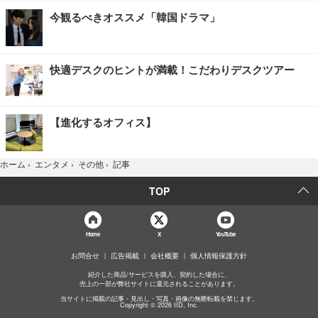
今観るべきオススメ「韓国ドラマ」
快適デスクのヒントが満載！こだわりデスクツアー
【進化するオフィス】
記事
ホーム
›
エンタメ
›
その他
›
TOP
Home
X
YouTube
お問合せ
広告掲載
会社概要
個人情報保護方針
紹介した商品/サービスを購入、契約した場合に、
売上の一部が弊社サイトに還元されることがあります。
当サイトに掲載の記事・見出し・写真・画像の無断転載を禁じます。
Copyright © 2026 IID, Inc.