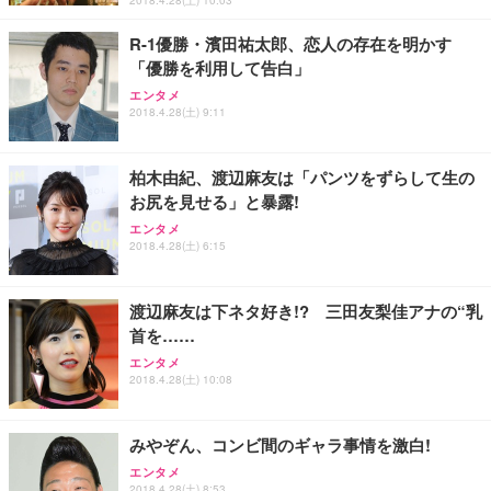
2018.4.28(土) 10:03
R-1優勝・濱田祐太郎、恋人の存在を明かす
「優勝を利用して告白」
エンタメ
2018.4.28(土) 9:11
柏木由紀、渡辺麻友は「パンツをずらして生の
お尻を見せる」と暴露!
エンタメ
2018.4.28(土) 6:15
渡辺麻友は下ネタ好き!? 三田友梨佳アナの“乳
首を……
エンタメ
2018.4.28(土) 10:08
みやぞん、コンビ間のギャラ事情を激白!
エンタメ
2018.4.28(土) 8:53