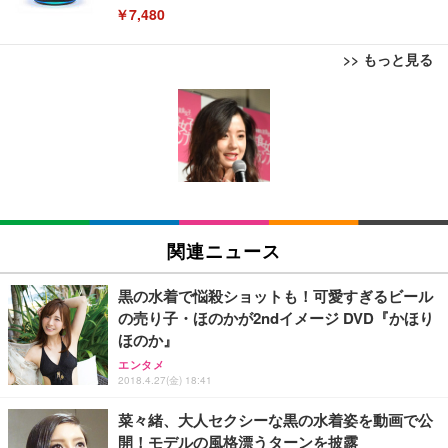
￥7,480
>> もっと見る
[EdoErgo] オフィスチェア 椅子 テレワーク 疲れな
EIZO ビジネス向けプレミアムモニター | FlexScan
Amazonベーシック ペットシーツ 薄型 レギュラー 1
い 跳ね上げ式アームレスト コンパクト 約105度ロッ
EV3240X-WT | 31.5型4K UHD・USB Type-C・ホワ
回使い捨て 無香料 ホワイト 300枚
キング pc 事務椅子 360度回転 座面昇降 強化ナイロ
イト
ン樹脂ベース 通気性メッシュ 在宅ワーク H-WY01
￥3,373
￥5,699
￥105,595
(黒網+黒枠+黒足)
EIZO ビジネス向けプレミアムモニター | FlexScan
SIHOO B100 オフィスチェア／デスクチェア メッシ
Amazonベーシック ペットシーツ 厚型 ワイド 42枚
EV2740X-WT | 27.0型4K UHD・USB Type-C・ホワ
ュチェア 人間工学 疲れない ブラック
x2袋(84枚) ホワイト(吸収面:ライトブルー)
関連ニュース
イト
￥27,999
￥3,234
￥109,572
黒の水着で悩殺ショットも！可愛すぎるビール
の売り子・ほのかが2ndイメージ DVD『かほり
Sezlife オフィスチェア デスクチェア 疲れない テレ
ほのか』
【純正品】27"ゲーミングモニター DualSense 充電
ネオ・ルーライフ ネオ・オムツ L 中型犬用 26枚入
ワーク チェア 強化バックレスト 30度ロッキング機
フック付き（CFI-ZDM1J）
り 単品
エンタメ
能 人間工学 椅子 腰サポート 90度跳ね上げ式アーム
2018.4.27(金) 18:41
レスト 3Dヘッドレスト ハンガー付き 高反発クッシ
￥49,979
￥1,800
￥7,680
ョン PCチェア 通気性メッシュ ゲーミング/勉強/事
菜々緒、大人セクシーな黒の水着姿を動画で公
務用 おしゃれ パソコンチェア (ブラック)
開！モデルの風格漂うターンを披露