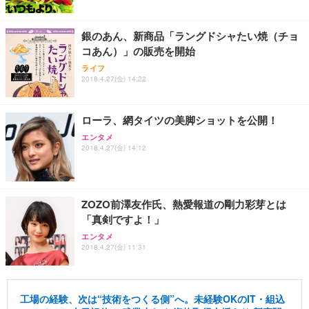
銀のあん、新商品「ラングドシャたい焼（チョ
コあん）」の販売を開始
ライフ
2018.4.27(金) 14:22
ローラ、網タイツの美脚ショットを公開！
エンタメ
2018.4.27(金) 14:12
ZOZO前澤友作氏、熱愛報道の剛力彩芽とは
「真剣ですよ！」
エンタメ
2018.4.27(金) 11:31
工場の経験、次は“技術をつくる側”へ。未経験OKのIT・組込