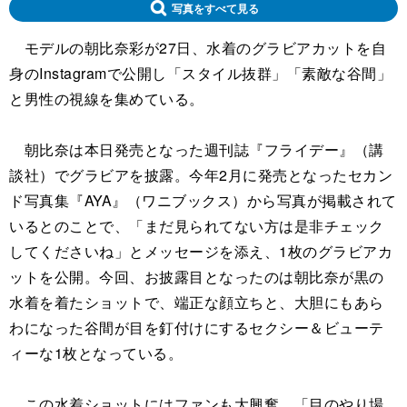
写真をすべて見る
モデルの朝比奈彩が27日、水着のグラビアカットを自
身のInstagramで公開し「スタイル抜群」「素敵な谷間」
と男性の視線を集めている。
朝比奈は本日発売となった週刊誌『フライデー』（講
談社）でグラビアを披露。今年2月に発売となったセカン
ド写真集『AYA』（ワニブックス）から写真が掲載されて
いるとのことで、「まだ見られてない方は是非チェック
してくださいね」とメッセージを添え、1枚のグラビアカ
ットを公開。今回、お披露目となったのは朝比奈が黒の
水着を着たショットで、端正な顔立ちと、大胆にもあら
わになった谷間が目を釘付けにするセクシー＆ビューテ
ィーな1枚となっている。
この水着ショットにはファンも大興奮。「目のやり場