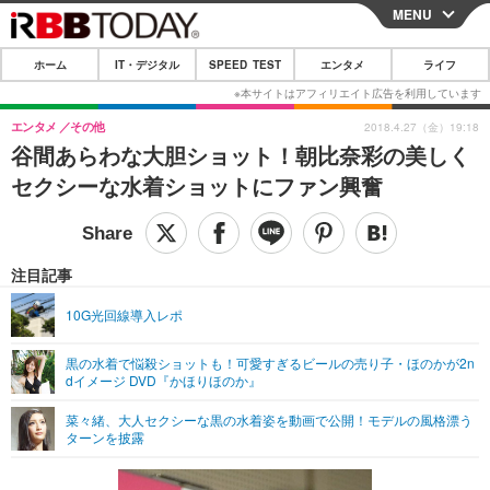
MENU
CLOSE
ホーム
IT・デジタル
SPEED TEST
エンタメ
ライフ
ホーム
IT・デジタル
エンタメ
その他
2018.4.27（金）19:18
谷間あらわな大胆ショット！朝比奈彩の美しく
IT・デジタルTOP
スマートフォン
SPEED TEST
セクシーな水着ショットにファン興奮
ネタ
ガジェット・ツール
エンタメ
ショッピング
その他
エンタメTOP
映画・ドラマ
ライフ
注目記事
韓流・K-POP
韓国・芸能
ライフTOP
グルメ
リリース一覧
10G光回線導入レポ
音楽
スポーツ
ペット
ショッピング
プッシュ通知の停止方法
黒の水着で悩殺ショットも！可愛すぎるビールの売り子・ほのかが2n
dイメージ DVD『かほりほのか』
グラビア
ブログ
その他
菜々緒、大人セクシーな黒の水着姿を動画で公開！モデルの風格漂う
ショッピング
その他
ターンを披露