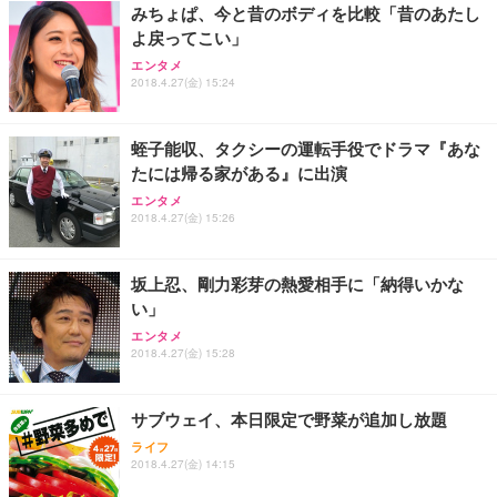
みちょぱ、今と昔のボディを比較「昔のあたし
よ戻ってこい」
エンタメ
2018.4.27(金) 15:24
蛭子能収、タクシーの運転手役でドラマ『あな
たには帰る家がある』に出演
エンタメ
2018.4.27(金) 15:26
坂上忍、剛力彩芽の熱愛相手に「納得いかな
い」
エンタメ
2018.4.27(金) 15:28
サブウェイ、本日限定で野菜が追加し放題
ライフ
2018.4.27(金) 14:15