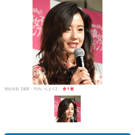
朝比奈彩【撮影：竹内いちまろ】
全 1 枚