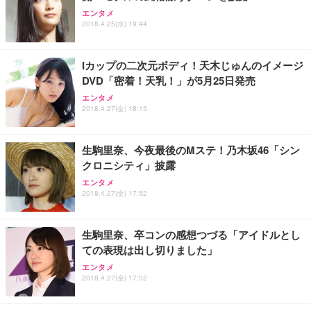
Sezlife オフィスチェア デスクチェア 疲れない テレ
【整備済み品】Dell E2724HS 27インチ 液晶モニタ
Smart Basic(スマートベーシック) 【Amazon.co.jp
エンタメ
ワーク チェア 強化バックレスト 30度ロッキング機
ー フルHD（1920×1080）VA 非光沢 HDMI/DisplayP
限定】 Smart Basic アイリスオーヤマ ペットシーツ
2018.4.25(水) 19:44
能 人間工学 椅子 腰サポート 90度跳ね上げ式アーム
ort/VGA スピーカー内蔵 高さ調整 スイベル VESA対
超厚型 お徳用 ワイド 100枚入 (x 1) (ケース販売)
レスト 3Dヘッドレスト ハンガー付き 高反発クッシ
応 ComfortView ビジネス向け
￥7,680
￥15,800
￥3,670
ョン PCチェア 通気性メッシュ ゲーミング/勉強/事
Iカップの二次元ボディ！天木じゅんのイメージ
務用 おしゃれ パソコンチェア (ホワイト)
DVD「密着！天乳！」が5月25日発売
ANDWINT オフィスチェア デスクチェア 肘なし メ
【MiniLED/24.5inch/280Hz/FHD】GRAPHT THE S
アイリスオーヤマ ペットシーツ 超厚型 お徳用 レギ
ッシュ 通気性 ランバーサポート付き 腰サポート ガ
HOOTER Gaming Monitor 24” Essential ゲーミン
エンタメ
ュラー 200枚入【Amazon.co.jp限定】
ス圧無段階昇降 360度回転 キャスター付き コンパク
グモニター QD 24.5インチ 1ms FHD 量子ドット 残
2018.4.27(金) 18:13
ト 幅52×奥行58.5×高さ84～96cm テレワーク 在宅
像低減 (3年保証 | 輝点保証 | 日本メーカー)
￥3,731
￥4,139
￥34,980
勤務 ブラック
生駒里奈、今夜最後のMステ！乃木坂46「シン
クロニシティ」披露
エンタメ
2018.4.27(金) 17:52
生駒里奈、卒コンの感想つづる「アイドルとし
ての表現は出し切りました」
エンタメ
2018.4.27(金) 17:52