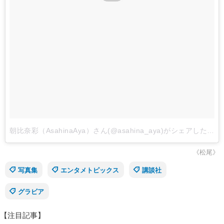
朝比奈彩（AsahinaAya）さん(@asahina_aya)がシェアした投稿
《松尾》
写真集
エンタメトピックス
講談社
グラビア
【注目記事】