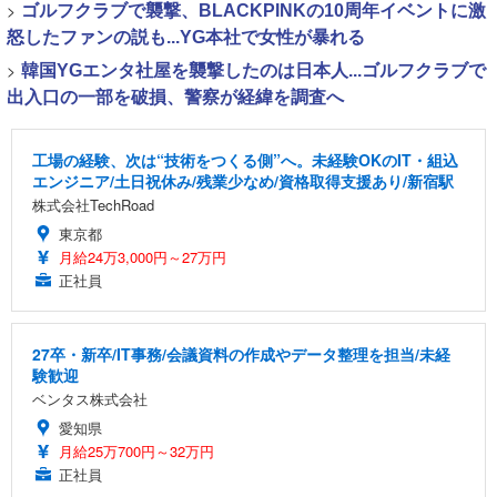
>
ゴルフクラブで襲撃、BLACKPINKの10周年イベントに激
怒したファンの説も...YG本社で女性が暴れる
>
韓国YGエンタ社屋を襲撃したのは日本人...ゴルフクラブで
出入口の一部を破損、警察が経緯を調査へ
工場の経験、次は“技術をつくる側”へ。未経験OKのIT・組込
エンジニア/土日祝休み/残業少なめ/資格取得支援あり/新宿駅
株式会社TechRoad
東京都
月給24万3,000円～27万円
正社員
27卒・新卒/IT事務/会議資料の作成やデータ整理を担当/未経
験歓迎
ベンタス株式会社
愛知県
月給25万700円～32万円
正社員