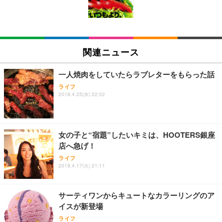
ン樹脂ベース 通気性メッシュ 在宅ワーク H-WY01
￥3,373
￥5,699
￥105,595
(黒網+黒枠+黒足)
EIZO ビジネス向けプレミアムモニター | FlexScan
SIHOO B100 オフィスチェア／デスクチェア メッシ
Amazonベーシック ペットシーツ 厚型 ワイド 42枚
EV2740X-WT | 27.0型4K UHD・USB Type-C・ホワ
ュチェア 人間工学 疲れない ブラック
x2袋(84枚) ホワイト(吸収面:ライトブルー)
関連ニュース
イト
￥27,999
￥3,234
￥109,572
一人焼肉をしていたらラブレターをもらった話
ライフ
Sezlife オフィスチェア デスクチェア 疲れない テレ
2018.4.25(水) 22:02
【純正品】27"ゲーミングモニター DualSense 充電
ネオ・ルーライフ ネオ・オムツ L 中型犬用 26枚入
ワーク チェア 強化バックレスト 30度ロッキング機
フック付き（CFI-ZDM1J）
り 単品
能 人間工学 椅子 腰サポート 90度跳ね上げ式アーム
レスト 3Dヘッドレスト ハンガー付き 高反発クッシ
￥49,979
￥1,800
￥7,680
ョン PCチェア 通気性メッシュ ゲーミング/勉強/事
女の子と“宿題”したいキミは、HOOTERS銀座
務用 おしゃれ パソコンチェア (ブラック)
店へ急げ！
Sezlife オフィスチェア デスクチェア 疲れない テレ
【整備済み品】Dell E2724HS 27インチ 液晶モニタ
Smart Basic(スマートベーシック) 【Amazon.co.jp
ライフ
ワーク チェア 強化バックレスト 30度ロッキング機
ー フルHD（1920×1080）VA 非光沢 HDMI/DisplayP
限定】 Smart Basic アイリスオーヤマ ペットシーツ
2018.4.17(火) 21:11
能 人間工学 椅子 腰サポート 90度跳ね上げ式アーム
ort/VGA スピーカー内蔵 高さ調整 スイベル VESA対
超厚型 お徳用 ワイド 100枚入 (x 1) (ケース販売)
レスト 3Dヘッドレスト ハンガー付き 高反発クッシ
応 ComfortView ビジネス向け
￥7,680
￥15,800
￥3,670
ョン PCチェア 通気性メッシュ ゲーミング/勉強/事
サーティワンからキュートなカラーリングのア
務用 おしゃれ パソコンチェア (ホワイト)
イスが新登場
ANDWINT オフィスチェア デスクチェア 肘なし メ
【MiniLED/24.5inch/280Hz/FHD】GRAPHT THE S
アイリスオーヤマ ペットシーツ 超厚型 お徳用 レギ
ッシュ 通気性 ランバーサポート付き 腰サポート ガ
HOOTER Gaming Monitor 24” Essential ゲーミン
ライフ