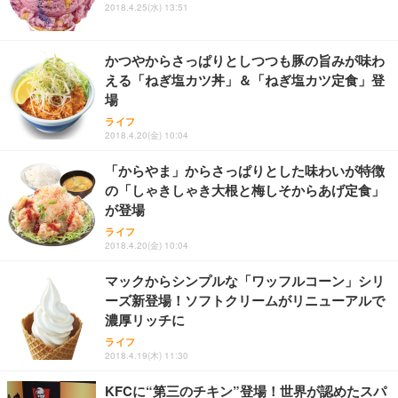
ュラー 200枚入【Amazon.co.jp限定】
ス圧無段階昇降 360度回転 キャスター付き コンパク
グモニター QD 24.5インチ 1ms FHD 量子ドット 残
2018.4.25(水) 13:51
ト 幅52×奥行58.5×高さ84～96cm テレワーク 在宅
像低減 (3年保証 | 輝点保証 | 日本メーカー)
￥3,731
￥4,139
￥34,980
勤務 ブラック
かつやからさっぱりとしつつも豚の旨みが味わ
える「ねぎ塩カツ丼」＆「ねぎ塩カツ定食」登
場
ライフ
2018.4.20(金) 10:04
「からやま」からさっぱりとした味わいが特徴
の「しゃきしゃき大根と梅しそからあげ定食」
が登場
ライフ
2018.4.20(金) 10:04
マックからシンプルな「ワッフルコーン」シリ
ーズ新登場！ソフトクリームがリニューアルで
濃厚リッチに
ライフ
2018.4.19(木) 11:30
KFCに“第三のチキン”登場！世界が認めたスパ