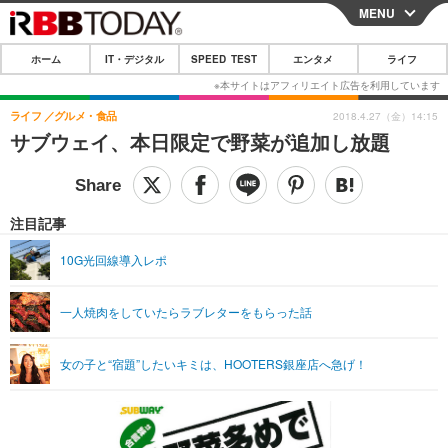
MENU
CLOSE
ホーム
IT・デジタル
SPEED TEST
エンタメ
ライフ
ホーム
IT・デジタル
ライフ
グルメ・食品
2018.4.27（金）14:15
サブウェイ、本日限定で野菜が追加し放題
IT・デジタルTOP
スマートフォン
SPEED TEST
ネタ
ガジェット・ツール
エンタメ
注目記事
ショッピング
その他
エンタメTOP
映画・ドラマ
ライフ
10G光回線導入レポ
韓流・K-POP
韓国・芸能
ライフTOP
グルメ
リリース一覧
一人焼肉をしていたらラブレターをもらった話
音楽
スポーツ
ペット
ショッピング
プッシュ通知の停止方法
グラビア
ブログ
その他
女の子と“宿題”したいキミは、HOOTERS銀座店へ急げ！
ショッピング
その他