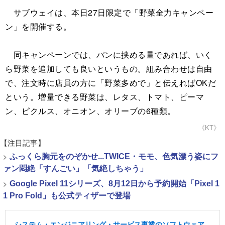
サブウェイは、本日27日限定で「野菜全力キャンペー
ン」を開催する。
同キャンペーンでは、パンに挟める量であれば、いく
ら野菜を追加しても良いというもの。組み合わせは自由
で、注文時に店員の方に「野菜多めで」と伝えればOKだ
という。増量できる野菜は、レタス、トマト、ピーマ
ン、ピクルス、オニオン、オリーブの6種類。
《KT》
【注目記事】
>
ふっくら胸元をのぞかせ...TWICE・モモ、色気漂う姿にフ
ァン悶絶「すんごい」「気絶しちゃう」
>
Google Pixel 11シリーズ、8月12日から予約開始「Pixel 1
1 Pro Fold」も公式ティザーで登場
システム・エンジニアリング・サービス事業のソフトウェア