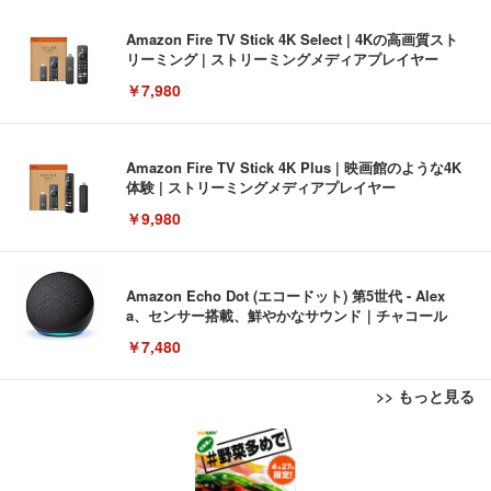
Amazon Fire TV Stick 4K Select | 4Kの高画質スト
リーミング | ストリーミングメディアプレイヤー
￥7,980
Amazon Fire TV Stick 4K Plus | 映画館のような4K
体験 | ストリーミングメディアプレイヤー
￥9,980
Amazon Echo Dot (エコードット) 第5世代 - Alex
a、センサー搭載、鮮やかなサウンド｜チャコール
￥7,480
>> もっと見る
[EdoErgo] オフィスチェア 椅子 テレワーク 疲れな
EIZO ビジネス向けプレミアムモニター | FlexScan
Amazonベーシック ペットシーツ 薄型 レギュラー 1
い 跳ね上げ式アームレスト コンパクト 約105度ロッ
EV3240X-WT | 31.5型4K UHD・USB Type-C・ホワ
回使い捨て 無香料 ホワイト 300枚
キング pc 事務椅子 360度回転 座面昇降 強化ナイロ
イト