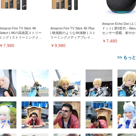
Amazon Echo Dot (
Amazon Fire TV Stick 4K
Amazon Fire TV Stick 4K Plus
ドット) 第5世代 - Ale
Select | 4Kの高画質ストリー
| 映画館のような4K体験 | スト
センサー搭載、鮮やか
ミング | ストリーミングメデ
リーミングメディアプレイヤ
サウンド｜チャコール
￥7,480
ィアプレイヤー
ー
￥7,980
￥9,980
>> もっ
【整備済み品】Dell
【MiniLED/24.5inch/280Hz/
正品】27"ゲーミングモ
ANDWINT オフィスチ
アイリスオーヤマ ペ
Sezlife オフィスチェア デスク
ネオ・ルーライフ ネオ・オム
E2724HS 27インチ 液晶モ
Sezlife オフィスチェア デスク
Smart Basic(スマートベーシ
GRAPHT THE SHOOTER
ー DualSense 充電フッ
ア デスクチェア 肘なし
シーツ 超厚型 お徳用 
チェア 疲れない テレワーク
ツ L 中型犬用 26枚入り 単品
ニター フル
チェア 疲れない テレワーク
ック) 【Amazon.co.jp限定】
Gaming Monitor 24” Essential
き（CFI-ZDM1J）
ッシュ 通気性 ランバ
ュラー 200枚入
チェア 強化バックレスト 30
HD（1920×1080）VA 非光
チェア 強化バックレスト 30度
Smart Basic アイリスオーヤマ
ーミングモニター QD 24.5イ
ポート付き 腰サポート
【Amazon.co.jp限定】
￥1,800
￥15,800
￥34,980
9,979
度ロッキング機能 人間工学 椅
沢 HDMI/DisplayPort/VGA
ロッキング機能 人間工学 椅子
ペットシーツ 超厚型 お徳用
￥4,139
￥3,731
1ms FHD 量子ドット 残像低減
ス圧無段階昇降 360度
￥7,680
￥7,680
￥3,670
子 腰サポート 90度跳ね上げ
スピーカー内蔵 高さ調整 ス
腰サポート 90度跳ね上げ式ア
ワイド 100枚入 (x 1) (ケース