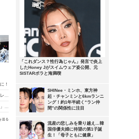
「これダンス？性行為じゃん」発言で炎上
したHoney Jがスイムウェア姿公開、元
SISTARボラと海満喫
に！
SHINee・ミンホ、東方神
「バイオハザード」シリーズで注目の人気コスプレイヤー・ソフィーが初写真集！セクシーな特注衣装も見どころ
起・チャンミンと6kmランニ
ング！約1年半続く“ラン仲
スタイル抜群な「ゼンゼロ」イヴリンや「学マス」リーリヤ、ホロライブまで人気キャラ勢揃いの「コミケ」美女レイヤー10選
間”の関係性に注目
を送る
流産の悲しみを乗り越え…韓
国俳優夫婦に待望の第1子誕
生！「母子ともに健康」