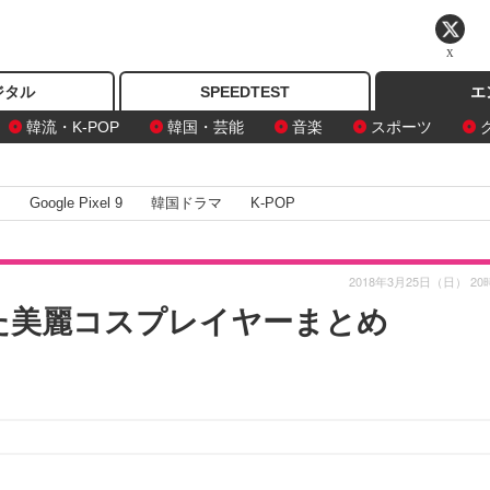
X
ジタル
SPEEDTEST
エ
韓流・K-POP
韓国・芸能
音楽
スポーツ
I
Google Pixel 9
韓国ドラマ
K-POP
2018年3月25日（日） 20
けた美麗コスプレイヤーまとめ