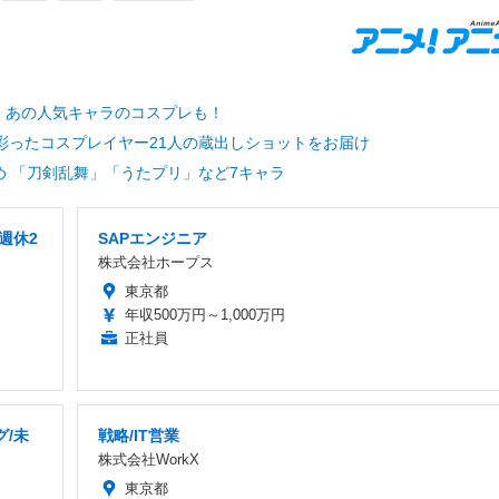
枚） あの人気キャラのコスプレも！
彩ったコスプレイヤー21人の蔵出しショットをお届け
め 「刀剣乱舞」「うたプリ」など7キャラ
週休2
SAPエンジニア
株式会社ホープス
東京都
年収500万円～1,000万円
正社員
グ/未
戦略/IT営業
株式会社WorkX
東京都