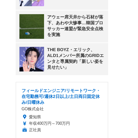
アウェー席天井から石材が落
下、あわや大惨事…韓国プロ
サッカー連盟が緊急安全点検
を実施
THE BOYZ・エリック、
ALD1メンバー所属のGRIDエ
ンタと専属契約「新しい姿を
見せたい」
フィールドエンジニア/リモートワーク・
在宅勤務可/週休2日以上/土日両日固定休
み/日曜休み
GO株式会社
愛知県
年収400万円～700万円
正社員