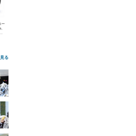
エコー
xa、
な
と見る
FHD】
ェ
ット
 メ
レギ
 ゲ
ーサ
ンチ
 ガ
 (3
回