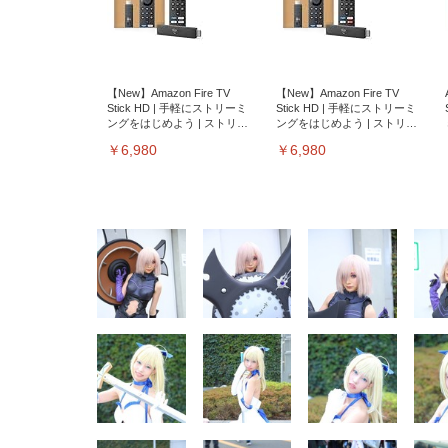
【New】Amazon Fire TV
【New】Amazon Fire TV
Stick HD | 手軽にストリーミ
Stick HD | 手軽にストリーミ
ングをはじめよう | ストリー
ングをはじめよう | ストリー
ミングメディアプレイヤー
ミングメディアプレイヤー
￥6,980
￥6,980
EIZO ビジネス向けプレミア
EIZO ビジネス向けプレミア
【純
[EdoErgo] オフィスチェア 椅
Amazonベーシック ペットシ
SIHOO B100 オフィスチェア
Amazonベーシック ペットシ
ムモニター | FlexScan
ムモニター | FlexScan
ニタ
子 テレワーク 疲れない 跳ね
ーツ 薄型 レギュラー 1回使い
／デスクチェア メッシュチェ
ーツ 厚型 ワイド 42枚x2袋(84
EV3240X-WT | 31.5型4K
EV2740X-WT | 27.0型4K
ク付
上げ式アームレスト コンパク
捨て 無香料 ホワイト 300枚
ア 人間工学 疲れない ブラッ
枚) ホワイト(吸収面:ライトブ
UHD・USB Type-C・ホワイ
UHD・USB Type-C・ホワイ
ト 約105度ロッキング pc 事務
￥105,595
￥109,572
ク
ルー)
￥4
ト
ト
￥5,699
￥3,373
￥27,999
￥3,234
椅子 360度回転 座面昇降 強化