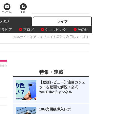
YouTube
RSS
ンタメ
ライフ
グラビア
ブログ
ショッピング
その他
※本サイトはアフィリエイト広告を利用しています
時06分
特集・連載
【動画レビュー】注目ガジェ
ットを動画で解説！公式
YouTubeチャンネル
10G光回線導入レポ