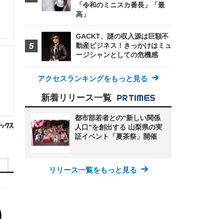
「令和のミニスカ番長」「最
高」
GACKT、謎の収入源は巨額不
動産ビジネス！きっかけはミュ
ージシャンとしての危機感
アクセスランキングをもっと見る
新着リリース一覧
都市部若者との“新しい関係
人口”を創出する 山梨県の実
証イベント「夏茶祭」開催
リリース一覧をもっと見る