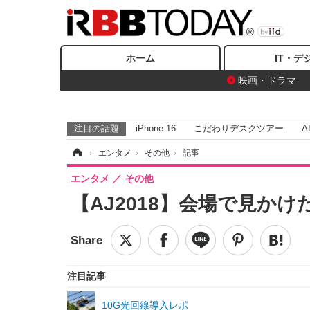
ホーム
IT・デ
映画・ドラマ
注目の話題
iPhone 16
こだわりデスクツアー
A
ホーム
›
エンタメ
›
その他
›
記事
エンタメ
その他
【AJ2018】会場で見か
注目記事
10G光回線導入レポ