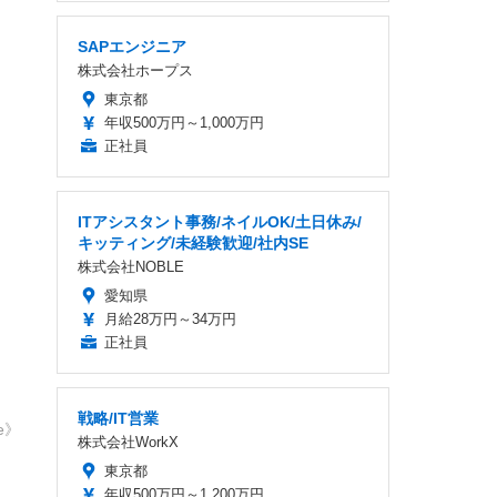
SAPエンジニア
株式会社ホープス
東京都
年収500万円～1,000万円
正社員
ITアシスタント事務/ネイルOK/土日休み/
キッティング/未経験歓迎/社内SE
株式会社NOBLE
愛知県
月給28万円～34万円
正社員
戦略/IT営業
me》
株式会社WorkX
東京都
年収500万円～1,200万円