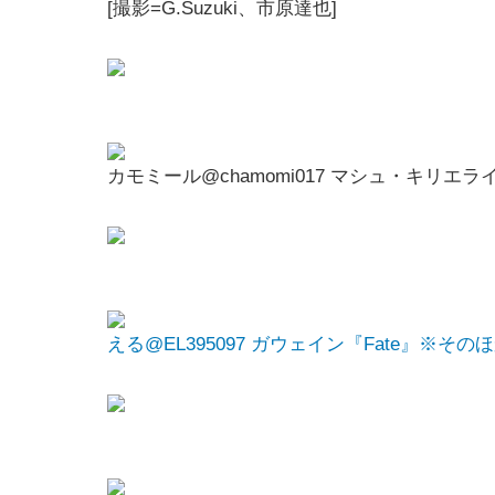
[撮影=G.Suzuki、市原達也]
カモミール@chamomi017 マシュ・キリエライト『
える@EL395097 ガウェイン『Fate』※そ