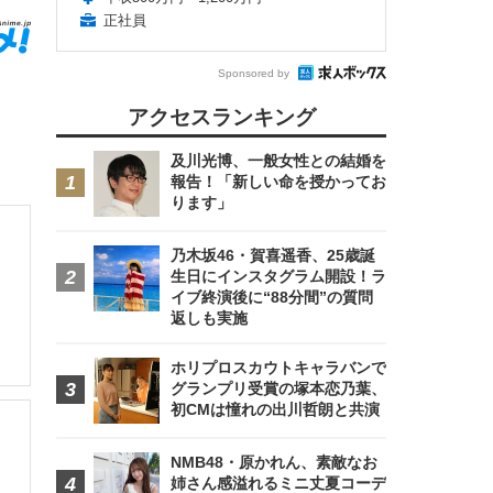
正社員
Sponsored by
アクセスランキング
及川光博、一般女性との結婚を
報告！「新しい命を授かってお
ります」
乃木坂46・賀喜遥香、25歳誕
生日にインスタグラム開設！ラ
イブ終演後に“88分間”の質問
返しも実施
ホリプロスカウトキャラバンで
グランプリ受賞の塚本恋乃葉、
初CMは憧れの出川哲朗と共演
NMB48・原かれん、素敵なお
姉さん感溢れるミニ丈夏コーデ