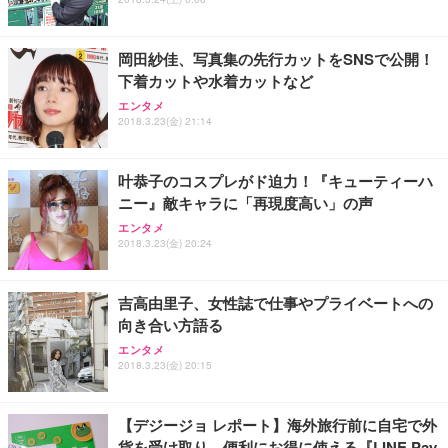
岡田紗佳、写真集の先行カットをSNSで公開！
下着カットや水着カットなど
エンタメ
2018.3.23(金) 21:14
叶恭子のコスプレがド迫力！『キューティーハ
ニー』敵キャラに「再現度高い」の声
エンタメ
2018.3.23(金) 20:24
吉高由里子、女性誌で仕事やプライベートへの
向き合い方語る
エンタメ
2018.3.23(金) 20:15
【デジージョ レポート】海外旅行前に自宅で外
貨を受け取り。便利にお得に使える『LINE Pay