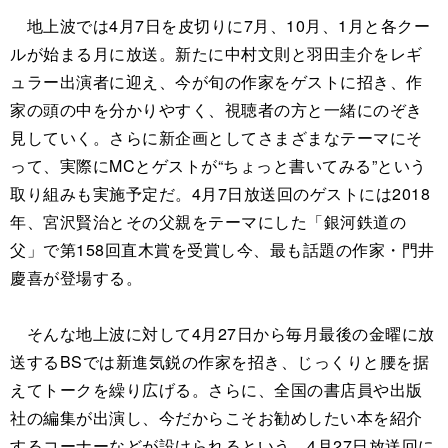
地上波では4月7日を皮切りに7月、10月、1月と各クー
ルが始まる月に放送。新たに中村文則と羽田圭介をレギ
ュラー出演者に迎え、今が旬の作家をゲストに招き、作
家の頭の中を分かりやすく、視聴者の方と一緒にのぞき
見していく。さらに新企画としてさまざまなテーマにそ
って、実際にMCとゲストが“ちょっと書いてみる”という
取り組みも実施予定だ。4月7日放送回のゲストには2018
年、宮沢賢治とその父親をテーマにした「銀河鉄道の
父」で第158回直木賞を受賞し今、最も話題の作家・門井
慶喜が登場する。
そんな地上波に対して4月27日から毎月最後の金曜に放
送するBSでは新進気鋭の作家を招き、じっくりと腰を据
えてトークを繰り広げる。さらに、全国の書店員や出版
社の編集が出演し、今だからこそお勧めしたい本を紹介
するコーナーなどが設けられるという。4月27日放送回に