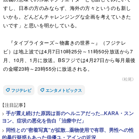
すし、日本の方のみならず、海外の方々というのも新し
いかも。どんどんチャレンジングな企画を考えていきた
いです」と思いを明かしている。
『タイプライターズ～物書きの世界～』（フジテレ
ビ）は地上波では4月7日10時25分～11時50分放送から7
月、10月、1月に放送。BSフジでは4月27日から毎月最後
の金曜23時～23時55分に放送される。
《松尾》
フジテレビ
エンタメトピックス
【注目記事】
>
手が震え続けた原因は首のヘルニアだった...KARA・スン
ヨン、症状の悪化を告白「治療中だ」
>
同性との“密着写真”が拡散...薬物使用で有罪、男性への性
的暴行疑惑もあった俳優ユ・アインの近況