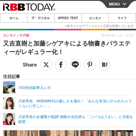
MENU
CLOSE
ホーム
IT・デジタル
SPEED TEST
エンタメ
ライフ
ホーム
IT・デジタル
エンタメ
その他
2018.3.24（土）10:10
又吉直樹と加藤シゲアキによる物書きバラエテ
IT・デジタルTOP
スマートフォン
SPEED TEST
ィーがレギュラー化！
ネタ
ガジェット・ツール
エンタメ
ショッピング
その他
エンタメTOP
映画・ドラマ
ライフ
注目記事
韓流・K-POP
韓国・芸能
ライフTOP
グルメ
リリース一覧
10G光回線導入レポ
音楽
スポーツ
ペット
ショッピング
プッシュ通知の停止方法
川栄李奈、AKB48時代の厳しさを激白！「みんな本当にやられちゃう
くらいに忙しい…」
グラビア
ブログ
その他
川栄李奈の女優業が順調! 鶴瓶や光石研も「こいつはうまい」と才能を
ショッピング
その他
絶賛