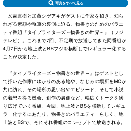
写真をすべて見る
又吉直樹と加藤シゲアキがゲストに作家を招き、知ら
れざる素顔や執筆の裏側に迫る、物書きのためのバラエ
ティ番組『タイプライターズ～物書きの世界～』（フジ
テレビ）。これまで7回、不定期で放送してきた同番組が
4月7日から地上波とBSフジを横断しでレギュラー化する
ことが決定した。
『タイプライターズ～物書きの世界～』はゲストとし
て招いた作家にゆかりのある地や、なじみの場所をMCが
共に訪れ、その場所の思い出やエピソード、そして小説
の着想を得る機会、創作の裏側など、幅広くトークを繰
り広げていく番組。今回、地上波とBSを横断してレギュ
ラー化するにあたり、物書きのバラエティーらしく、地
上波とBSで、それぞれ番組のコンセプトで放送される。