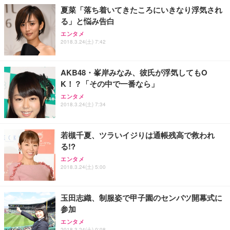
ョン PCチェア 通気性メッシュ ゲーミング/勉強/事
夏菜「落ち着いてきたころにいきなり浮気され
務用 おしゃれ パソコンチェア (ホワイト)
る」と悩み告白
ANDWINT オフィスチェア デスクチェア 肘なし メ
【MiniLED/24.5inch/280Hz/FHD】GRAPHT THE S
アイリスオーヤマ ペットシーツ 超厚型 お徳用 レギ
ッシュ 通気性 ランバーサポート付き 腰サポート ガ
HOOTER Gaming Monitor 24” Essential ゲーミン
エンタメ
ュラー 200枚入【Amazon.co.jp限定】
ス圧無段階昇降 360度回転 キャスター付き コンパク
グモニター QD 24.5インチ 1ms FHD 量子ドット 残
2018.3.24(土) 7:42
ト 幅52×奥行58.5×高さ84～96cm テレワーク 在宅
像低減 (3年保証 | 輝点保証 | 日本メーカー)
￥3,731
￥4,139
￥34,980
勤務 ブラック
AKB48・峯岸みなみ、彼氏が浮気してもO
K！？「その中で一番なら」
エンタメ
2018.3.24(土) 7:34
若槻千夏、ツラいイジりは通帳残高で救われ
る!?
エンタメ
2018.3.24(土) 5:00
玉田志織、制服姿で甲子園のセンバツ開幕式に
参加
エンタメ
2018.3.24(土) 0:08