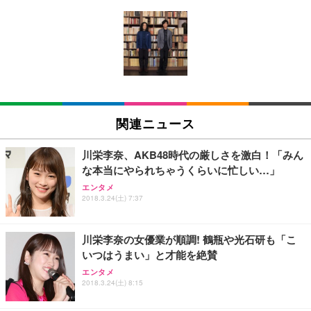
[EdoErgo] オフィスチェア 椅子 テレワーク 疲れな
EIZO ビジネス向けプレミアムモニター | FlexScan
Amazonベーシック ペットシーツ 薄型 レギュラー 1
い 跳ね上げ式アームレスト コンパクト 約105度ロッ
EV3240X-WT | 31.5型4K UHD・USB Type-C・ホワ
回使い捨て 無香料 ホワイト 300枚
キング pc 事務椅子 360度回転 座面昇降 強化ナイロ
イト
ン樹脂ベース 通気性メッシュ 在宅ワーク H-WY01
￥3,373
￥5,699
￥105,595
(黒網+黒枠+黒足)
EIZO ビジネス向けプレミアムモニター | FlexScan
SIHOO B100 オフィスチェア／デスクチェア メッシ
Amazonベーシック ペットシーツ 厚型 ワイド 42枚
EV2740X-WT | 27.0型4K UHD・USB Type-C・ホワ
ュチェア 人間工学 疲れない ブラック
x2袋(84枚) ホワイト(吸収面:ライトブルー)
関連ニュース
イト
￥27,999
￥3,234
￥109,572
川栄李奈、AKB48時代の厳しさを激白！「みん
な本当にやられちゃうくらいに忙しい…」
Sezlife オフィスチェア デスクチェア 疲れない テレ
【純正品】27"ゲーミングモニター DualSense 充電
ネオ・ルーライフ ネオ・オムツ L 中型犬用 26枚入
エンタメ
ワーク チェア 強化バックレスト 30度ロッキング機
2018.3.24(土) 7:37
フック付き（CFI-ZDM1J）
り 単品
能 人間工学 椅子 腰サポート 90度跳ね上げ式アーム
レスト 3Dヘッドレスト ハンガー付き 高反発クッシ
￥49,979
￥1,800
￥7,680
ョン PCチェア 通気性メッシュ ゲーミング/勉強/事
川栄李奈の女優業が順調! 鶴瓶や光石研も「こ
務用 おしゃれ パソコンチェア (ブラック)
いつはうまい」と才能を絶賛
Sezlife オフィスチェア デスクチェア 疲れない テレ
【整備済み品】Dell E2724HS 27インチ 液晶モニタ
Smart Basic(スマートベーシック) 【Amazon.co.jp
エンタメ
ワーク チェア 強化バックレスト 30度ロッキング機
ー フルHD（1920×1080）VA 非光沢 HDMI/DisplayP
限定】 Smart Basic アイリスオーヤマ ペットシーツ
2018.3.24(土) 8:15
能 人間工学 椅子 腰サポート 90度跳ね上げ式アーム
ort/VGA スピーカー内蔵 高さ調整 スイベル VESA対
超厚型 お徳用 ワイド 100枚入 (x 1) (ケース販売)
レスト 3Dヘッドレスト ハンガー付き 高反発クッシ
応 ComfortView ビジネス向け
￥7,680
￥15,800
￥3,670