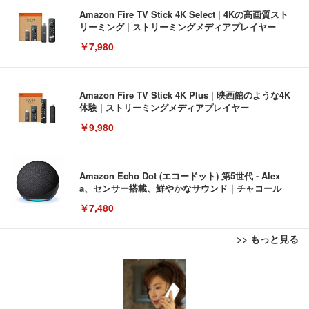
Amazon Fire TV Stick 4K Select | 4Kの高画質スト
リーミング | ストリーミングメディアプレイヤー
￥7,980
Amazon Fire TV Stick 4K Plus | 映画館のような4K
体験 | ストリーミングメディアプレイヤー
￥9,980
Amazon Echo Dot (エコードット) 第5世代 - Alex
a、センサー搭載、鮮やかなサウンド｜チャコール
￥7,480
>> もっと見る
[EdoErgo] オフィスチェア 椅子 テレワーク 疲れな
EIZO ビジネス向けプレミアムモニター | FlexScan
Amazonベーシック ペットシーツ 薄型 レギュラー 1
い 跳ね上げ式アームレスト コンパクト 約105度ロッ
EV3240X-WT | 31.5型4K UHD・USB Type-C・ホワ
回使い捨て 無香料 ホワイト 300枚
キング pc 事務椅子 360度回転 座面昇降 強化ナイロ
イト
ン樹脂ベース 通気性メッシュ 在宅ワーク H-WY01
￥3,373