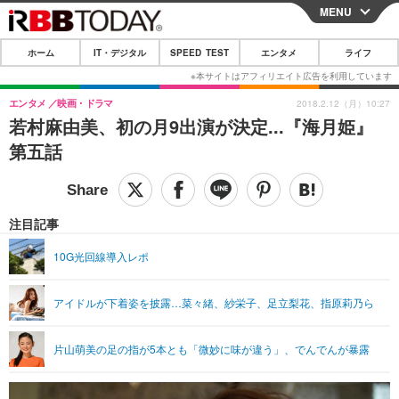
MENU
CLOSE
ホーム
IT・デジタル
SPEED TEST
エンタメ
ライフ
ホーム
IT・デジタル
エンタメ
映画・ドラマ
2018.2.12（月）10:27
若村麻由美、初の月9出演が決定...『海月姫』
IT・デジタルTOP
スマートフォン
SPEED TEST
第五話
ネタ
ガジェット・ツール
エンタメ
ショッピング
その他
エンタメTOP
映画・ドラマ
ライフ
注目記事
韓流・K-POP
韓国・芸能
ライフTOP
グルメ
リリース一覧
10G光回線導入レポ
音楽
スポーツ
ペット
ショッピング
プッシュ通知の停止方法
アイドルが下着姿を披露…菜々緒、紗栄子、足立梨花、指原莉乃ら
グラビア
ブログ
その他
ショッピング
その他
片山萌美の足の指が5本とも「微妙に味が違う」、でんでんが暴露