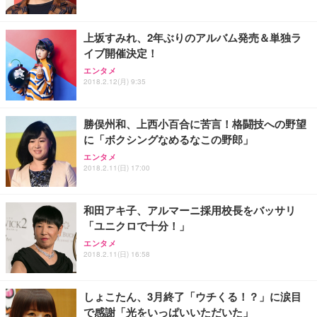
ト 幅52×奥行58.5×高さ84～96cm テレワーク 在宅
像低減 (3年保証 | 輝点保証 | 日本メーカー)
￥3,731
￥4,139
￥34,980
勤務 ブラック
上坂すみれ、2年ぶりのアルバム発売＆単独ラ
イブ開催決定！
エンタメ
2018.2.12(月) 9:35
勝俣州和、上西小百合に苦言！格闘技への野望
に「ボクシングなめるなこの野郎」
エンタメ
2018.2.11(日) 17:00
和田アキ子、アルマーニ採用校長をバッサリ
「ユニクロで十分！」
エンタメ
2018.2.11(日) 16:58
しょこたん、3月終了「ウチくる！？」に涙目
で感謝「光をいっぱいいただいた」