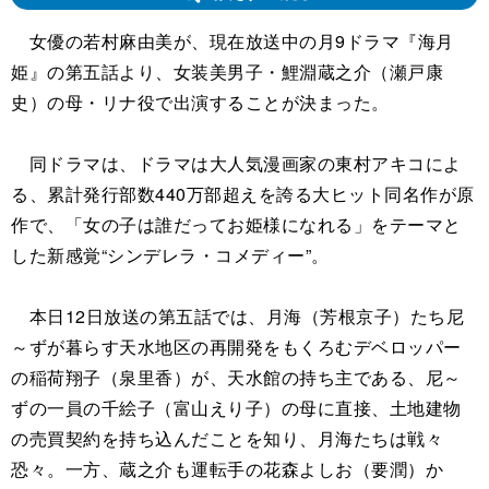
女優の若村麻由美が、現在放送中の月9ドラマ『海月
姫』の第五話より、女装美男子・鯉淵蔵之介（瀬戸康
史）の母・リナ役で出演することが決まった。
同ドラマは、ドラマは大人気漫画家の東村アキコによ
る、累計発行部数440万部超えを誇る大ヒット同名作が原
作で、「女の子は誰だってお姫様になれる」をテーマと
した新感覚“シンデレラ・コメディー”。
本日12日放送の第五話では、月海（芳根京子）たち尼
～ずが暮らす天水地区の再開発をもくろむデベロッパー
の稲荷翔子（泉里香）が、天水館の持ち主である、尼～
ずの一員の千絵子（富山えり子）の母に直接、土地建物
の売買契約を持ち込んだことを知り、月海たちは戦々
恐々。一方、蔵之介も運転手の花森よしお（要潤）か