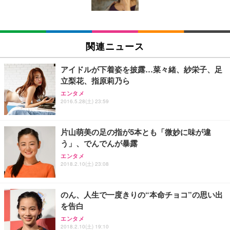
￥5,699
￥105,595
(黒網+黒枠+黒足)
EIZO ビジネス向けプレミアムモニター | FlexScan
SIHOO B100 オフィスチェア／デスクチェア メッシ
Amazonベーシック ペットシーツ 厚型 ワイド 42枚
EV2740X-WT | 27.0型4K UHD・USB Type-C・ホワ
ュチェア 人間工学 疲れない ブラック
x2袋(84枚) ホワイト(吸収面:ライトブルー)
関連ニュース
イト
￥27,999
￥3,234
￥109,572
アイドルが下着姿を披露…菜々緒、紗栄子、足
立梨花、指原莉乃ら
Sezlife オフィスチェア デスクチェア 疲れない テレ
【純正品】27"ゲーミングモニター DualSense 充電
ネオ・ルーライフ ネオ・オムツ L 中型犬用 26枚入
エンタメ
ワーク チェア 強化バックレスト 30度ロッキング機
2016.5.28(土) 23:59
フック付き（CFI-ZDM1J）
り 単品
能 人間工学 椅子 腰サポート 90度跳ね上げ式アーム
レスト 3Dヘッドレスト ハンガー付き 高反発クッシ
￥49,979
￥1,800
￥7,680
ョン PCチェア 通気性メッシュ ゲーミング/勉強/事
片山萌美の足の指が5本とも「微妙に味が違
務用 おしゃれ パソコンチェア (ブラック)
う」、でんでんが暴露
Sezlife オフィスチェア デスクチェア 疲れない テレ
【整備済み品】Dell E2724HS 27インチ 液晶モニタ
Smart Basic(スマートベーシック) 【Amazon.co.jp
エンタメ
ワーク チェア 強化バックレスト 30度ロッキング機
ー フルHD（1920×1080）VA 非光沢 HDMI/DisplayP
限定】 Smart Basic アイリスオーヤマ ペットシーツ
2018.2.10(土) 23:08
能 人間工学 椅子 腰サポート 90度跳ね上げ式アーム
ort/VGA スピーカー内蔵 高さ調整 スイベル VESA対
超厚型 お徳用 ワイド 100枚入 (x 1) (ケース販売)
レスト 3Dヘッドレスト ハンガー付き 高反発クッシ
応 ComfortView ビジネス向け
￥7,680
￥15,800
￥3,670
ョン PCチェア 通気性メッシュ ゲーミング/勉強/事
のん、人生で一度きりの“本命チョコ”の思い出
務用 おしゃれ パソコンチェア (ホワイト)
を告白
ANDWINT オフィスチェア デスクチェア 肘なし メ
【MiniLED/24.5inch/280Hz/FHD】GRAPHT THE S
アイリスオーヤマ ペットシーツ 超厚型 お徳用 レギ
ッシュ 通気性 ランバーサポート付き 腰サポート ガ
HOOTER Gaming Monitor 24” Essential ゲーミン
エンタメ
ュラー 200枚入【Amazon.co.jp限定】
ス圧無段階昇降 360度回転 キャスター付き コンパク
グモニター QD 24.5インチ 1ms FHD 量子ドット 残
2018.2.10(土) 19:10