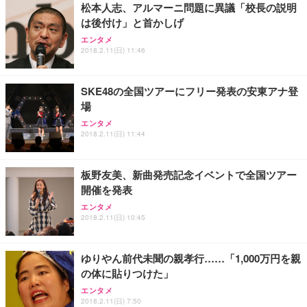
松本人志、アルマーニ問題に異議「校長の説明
は後付け」と首かしげ
エンタメ
2018.2.11(日) 11:46
SKE48の全国ツアーにフリー発表の安東アナ登
場
エンタメ
2018.2.11(日) 11:44
板野友美、新曲発売記念イベントで全国ツアー
開催を発表
エンタメ
2018.2.11(日) 10:45
ゆりやん前代未聞の親孝行……「1,000万円を親
の体に貼りつけた」
エンタメ
2018.2.11(日) 7:50