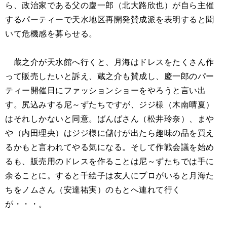
ら、政治家である父の慶一郎（北大路欣也）が自ら主催
するパーティーで天水地区再開発賛成派を表明すると聞
いて危機感を募らせる。
蔵之介が天水館へ行くと、月海はドレスをたくさん作
って販売したいと訴え、蔵之介も賛成し、慶一郎のパー
ティー開催日にファッションショーをやろうと言い出
す。尻込みする尼～ずたちですが、ジジ様（木南晴夏）
はそれしかないと同意。ばんばさん（松井玲奈）、まや
や（内田理央）はジジ様に儲けが出たら趣味の品を買え
るかもと言われてやる気になる。そして作戦会議を始め
るも、販売用のドレスを作ることは尼～ずたちでは手に
余ることに。すると千絵子は友人にプロがいると月海た
ちをノムさん（安達祐実）のもとへ連れて行く
が・・・。