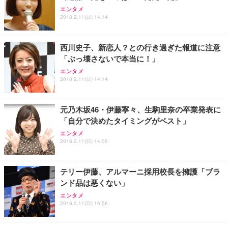
エンタメ
2018.2.11(日) 14:14
西川史子、新恋人？との行き過ぎた報道に注意
「ぶっ壊さないで本当に！」
エンタメ
2018.2.11(日) 14:14
元乃木坂46・伊藤寧々、生駒里奈の卒業発表に
「自分で決めたタイミングがベスト」
エンタメ
2018.2.11(日) 14:06
テリー伊藤、アルマーニ採用校長を擁護「ブラ
ンド品は悪くない」
エンタメ
2018.2.11(日) 16:56