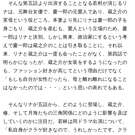
そんな第五話より出演することとなる若村が演じるリ
ナは、元舞台女優で、慶一郎の元愛人であり、蔵之介の
実母という役どころ。本妻より先にリナは慶一郎の子を
身ごもり、蔵之介を産むも、愛人という立場のため、慶
一郎はリナと決別。しかし将来、政治家にするという考
えで慶一郎は蔵之介のことは引き取ることに。それ以
来、リナと蔵之介は一度も会ったことがなく、第四話で
明らかになったが、蔵之介が女装をするようになったの
も、ファッション好きが高じてという理由だけでなく
「もしも自分が女性だったら、母と離れ離れになること
はなかったのでは・・・」という思いの表れでもある。
そんなリナが五話から、どのように登場し、蔵之介、
修、そして月海たちの三角関係にどのように影響を及ぼ
していくのかに注目だ。若林は同ドラマ出演について、
「私自身がクラゲ好きなので、うれしかったです。クラ