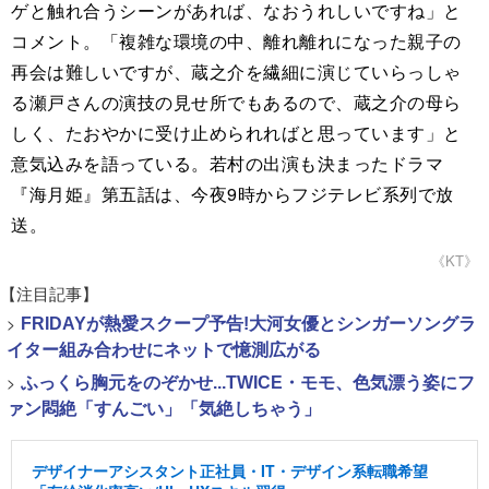
ゲと触れ合うシーンがあれば、なおうれしいですね」と
コメント。「複雑な環境の中、離れ離れになった親子の
再会は難しいですが、蔵之介を繊細に演じていらっしゃ
る瀬戸さんの演技の見せ所でもあるので、蔵之介の母ら
しく、たおやかに受け止められればと思っています」と
意気込みを語っている。若村の出演も決まったドラマ
『海月姫』第五話は、今夜9時からフジテレビ系列で放
送。
《KT》
【注目記事】
>
FRIDAYが熱愛スクープ予告!大河女優とシンガーソングラ
イター組み合わせにネットで憶測広がる
>
ふっくら胸元をのぞかせ...TWICE・モモ、色気漂う姿にフ
ァン悶絶「すんごい」「気絶しちゃう」
デザイナーアシスタント正社員・IT・デザイン系転職希望