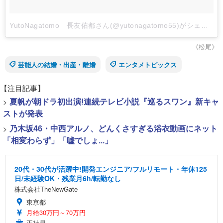
YutoNagatomo 長友佑都さん(@yutonagatomo55)がシェアした投稿
《松尾》
芸能人の結婚・出産・離婚
エンタメトピックス
【注目記事】
>
夏帆が朝ドラ初出演!連続テレビ小説『巡るスワン』新キャ
ストが発表
>
乃木坂46・中西アルノ、どんくさすぎる浴衣動画にネット
「相変わらず」「嘘でしょ...」
20代・30代が活躍中!開発エンジニア/フルリモート・年休125
日/未経験OK・残業月6h/転勤なし
株式会社TheNewGate
東京都
月給30万円～70万円
正社員