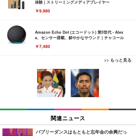
体験 | ストリーミングメディアプレイヤー
￥9,980
Amazon Echo Dot (エコードット) 第5世代 - Alex
a、センサー搭載、鮮やかなサウンド｜チャコール
￥7,480
>> もっと見る
[EdoErgo] オフィスチェア 椅子 テレワーク 疲れな
EIZO ビジネス向けプレミアムモニター | FlexScan
Amazonベーシック ペットシーツ 薄型 レギュラー 1
い 跳ね上げ式アームレスト コンパクト 約105度ロッ
EV3240X-WT | 31.5型4K UHD・USB Type-C・ホワ
回使い捨て 無香料 ホワイト 300枚
キング pc 事務椅子 360度回転 座面昇降 強化ナイロ
イト
ン樹脂ベース 通気性メッシュ 在宅ワーク H-WY01
￥3,373
￥5,699
￥105,595
(黒網+黒枠+黒足)
EIZO ビジネス向けプレミアムモニター | FlexScan
SIHOO B100 オフィスチェア／デスクチェア メッシ
Amazonベーシック ペットシーツ 厚型 ワイド 42枚
EV2740X-WT | 27.0型4K UHD・USB Type-C・ホワ
ュチェア 人間工学 疲れない ブラック
x2袋(84枚) ホワイト(吸収面:ライトブルー)
関連ニュース
イト
￥27,999
￥3,234
￥109,572
バブリーダンスはもともと忘年会の余興だっ