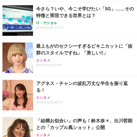
今さら？いや、今こそ学びたい「5G」……その
特徴と実現できる世界とは？
IT・デジタル
2018.2.5(月) 21:17
最上もがのセクシーすぎるビキニカットに「抜
群のスタイルですね」「美しい!!」
エンタメ
2018.2.6(火) 5:30
アグネス・チャンの波乱万丈な半生を振り返
る！
エンタメ
2018.2.5(月) 20:17
「結構お似合い」の声も！鈴木奈々、出川哲朗
との「カップル風ショット」公開
エンタメ