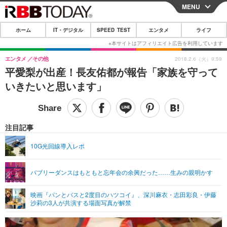
MENU
CLOSE
ホーム
IT・デジタル
SPEED TEST
エンタメ
ライフ
ホーム
IT・デジタル
エンタメ
その他
2018.2.6（火）9:59
平愛梨が出産！長友佑都が報告「家族を守って
IT・デジタルTOP
スマートフォン
SPEED TEST
いきたいと思います」
ネタ
ガジェット・ツール
エンタメ
ショッピング
その他
エンタメTOP
映画・ドラマ
ライフ
注目記事
韓流・K-POP
韓国・芸能
ライフTOP
グルメ
リリース一覧
10G光回線導入レポ
音楽
スポーツ
ペット
ショッピング
プッシュ通知の停止方法
バブリーダンスはもともと忘年会の余興だった……生みの親明かす
グラビア
ブログ
その他
映画『パンとバスと2度目のハツコイ』、深川麻衣・志田彩良・伊藤
ショッピング
その他
沙莉の3人が共演する場面写真が解禁