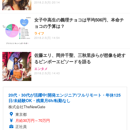
2018.2.5(月) 20:14
女子中高生の義理チョコは平均506円、本命チ
ョコの予算は？
ライフ
2018.2.5(月) 14:54
佐藤エリ、岡井千聖、三秋里歩らが想像を絶す
るビンボーエピソードを語る
エンタメ
2018.2.5(月) 14:43
20代・30代が活躍中!開発エンジニア/フルリモート・年休125
日/未経験OK・残業月6h/転勤なし
株式会社TheNewGate
東京都
月給30万円～70万円
正社員