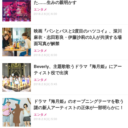
た……生みの親明かす
Sezlife オフィスチェア デスクチェア 疲れない テレ
【純正品】27"ゲーミングモニター DualSense 充電
ネオ・ルーライフ ネオ・オムツ L 中型犬用 26枚入
エンタメ
ワーク チェア 強化バックレスト 30度ロッキング機
2018.2.6(火) 6:00
フック付き（CFI-ZDM1J）
り 単品
能 人間工学 椅子 腰サポート 90度跳ね上げ式アーム
レスト 3Dヘッドレスト ハンガー付き 高反発クッシ
￥49,979
￥1,800
￥7,680
ョン PCチェア 通気性メッシュ ゲーミング/勉強/事
映画『パンとバスと2度目のハツコイ』、深川
務用 おしゃれ パソコンチェア (ブラック)
麻衣・志田彩良・伊藤沙莉の3人が共演する場
Sezlife オフィスチェア デスクチェア 疲れない テレ
【整備済み品】Dell E2724HS 27インチ 液晶モニタ
Smart Basic(スマートベーシック) 【Amazon.co.jp
面写真が解禁
ワーク チェア 強化バックレスト 30度ロッキング機
ー フルHD（1920×1080）VA 非光沢 HDMI/DisplayP
限定】 Smart Basic アイリスオーヤマ ペットシーツ
能 人間工学 椅子 腰サポート 90度跳ね上げ式アーム
ort/VGA スピーカー内蔵 高さ調整 スイベル VESA対
超厚型 お徳用 ワイド 100枚入 (x 1) (ケース販売)
エンタメ
2018.2.6(火) 6:00
レスト 3Dヘッドレスト ハンガー付き 高反発クッシ
応 ComfortView ビジネス向け
￥7,680
￥15,800
￥3,670
ョン PCチェア 通気性メッシュ ゲーミング/勉強/事
Beverly、主題歌歌うドラマ『海月姫』にアー
務用 おしゃれ パソコンチェア (ホワイト)
ティスト役で出演
ANDWINT オフィスチェア デスクチェア 肘なし メ
【MiniLED/24.5inch/280Hz/FHD】GRAPHT THE S
アイリスオーヤマ ペットシーツ 超厚型 お徳用 レギ
ッシュ 通気性 ランバーサポート付き 腰サポート ガ
HOOTER Gaming Monitor 24” Essential ゲーミン
エンタメ
ュラー 200枚入【Amazon.co.jp限定】
ス圧無段階昇降 360度回転 キャスター付き コンパク
グモニター QD 24.5インチ 1ms FHD 量子ドット 残
2018.2.6(火) 5:45
ト 幅52×奥行58.5×高さ84～96cm テレワーク 在宅
像低減 (3年保証 | 輝点保証 | 日本メーカー)
￥3,731
￥4,139
￥34,980
勤務 ブラック
ドラマ『海月姫』のオープニングテーマを歌う
謎の新人アーティストの正体が一部明らかに！
エンタメ
2018.2.6(火) 5:00