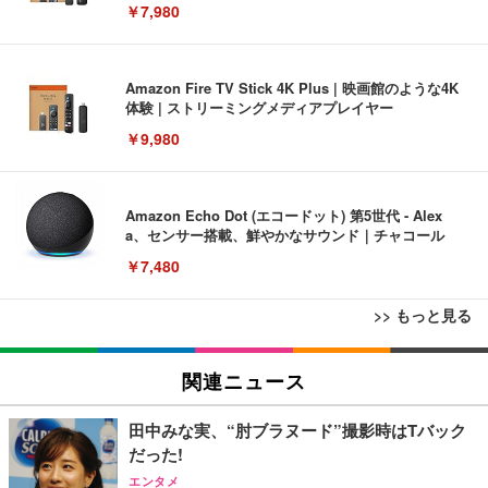
￥7,980
Amazon Fire TV Stick 4K Plus | 映画館のような4K
体験 | ストリーミングメディアプレイヤー
￥9,980
Amazon Echo Dot (エコードット) 第5世代 - Alex
a、センサー搭載、鮮やかなサウンド｜チャコール
￥7,480
>> もっと見る
[EdoErgo] オフィスチェア 椅子 テレワーク 疲れな
EIZO ビジネス向けプレミアムモニター | FlexScan
Amazonベーシック ペットシーツ 薄型 レギュラー 1
い 跳ね上げ式アームレスト コンパクト 約105度ロッ
EV3240X-WT | 31.5型4K UHD・USB Type-C・ホワ
関連ニュース
回使い捨て 無香料 ホワイト 300枚
キング pc 事務椅子 360度回転 座面昇降 強化ナイロ
イト
ン樹脂ベース 通気性メッシュ 在宅ワーク H-WY01
￥3,373
￥5,699
￥105,595
田中みな実、“肘ブラヌード”撮影時はTバック
(黒網+黒枠+黒足)
だった!
エンタメ
EIZO ビジネス向けプレミアムモニター | FlexScan