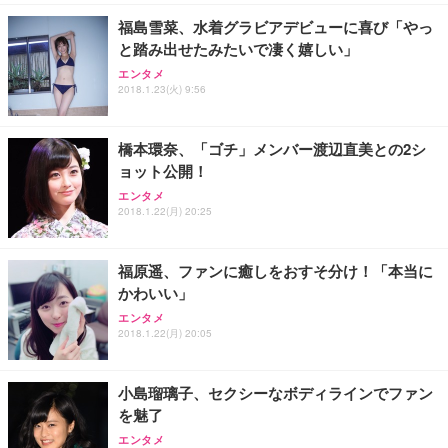
福島雪菜、水着グラビアデビューに喜び「やっ
と踏み出せたみたいで凄く嬉しい」
エンタメ
2018.1.23(火) 9:56
橋本環奈、「ゴチ」メンバー渡辺直美との2シ
ョット公開！
エンタメ
2018.1.22(月) 20:25
福原遥、ファンに癒しをおすそ分け！「本当に
かわいい」
エンタメ
2018.1.22(月) 20:05
小島瑠璃子、セクシーなボディラインでファン
を魅了
エンタメ