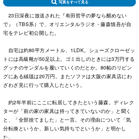
写真をすべて見る
23日深夜に放送された『有田哲平の夢なら醒めない
で』（TBS系）で、オリエンタルラジオ・藤森慎吾が自
宅をテレビ初公開した。
自宅は約80平方メートル、1LDK。シューズクローゼッ
トには高級靴が50足以上。ゴミ出しのときには3万円する
グッチのサンダルを履いていくのだとか。80帖のリビン
グにある絨毯は20万円。またソファは大阪の家具店にわ
ざわざ見に行って購入したという。
約2年半前にここに転居してきたという藤森。ディレク
ターが「前の家の家具は持ってきていないのか」と聞く
と、「全部捨てました」と一言。その理由について「気
分転換というか、新しい気持ちでというか」と明かし
た。