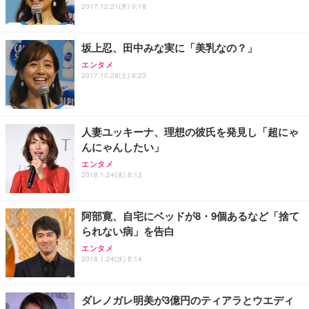
SIHOO B100 オフィスチェア／デスクチェア メッシ
Amazonベーシック ペットシーツ 厚型 ワイド 42枚
2017.12.21(木) 9:18
EV2740X-WT | 27.0型4K UHD・USB Type-C・ホワ
ュチェア 人間工学 疲れない ブラック
x2袋(84枚) ホワイト(吸収面:ライトブルー)
イト
￥27,999
￥3,234
￥109,572
坂上忍、田中みな実に「美乳なの？」
エンタメ
2017.10.28(土) 9:23
Sezlife オフィスチェア デスクチェア 疲れない テレ
【純正品】27"ゲーミングモニター DualSense 充電
ネオ・ルーライフ ネオ・オムツ L 中型犬用 26枚入
ワーク チェア 強化バックレスト 30度ロッキング機
フック付き（CFI-ZDM1J）
り 単品
能 人間工学 椅子 腰サポート 90度跳ね上げ式アーム
レスト 3Dヘッドレスト ハンガー付き 高反発クッシ
￥49,979
￥1,800
￥7,680
ョン PCチェア 通気性メッシュ ゲーミング/勉強/事
人妻ユッキーナ、理想の彼氏を発見し「超にゃ
務用 おしゃれ パソコンチェア (ブラック)
んにゃんしたい」
Sezlife オフィスチェア デスクチェア 疲れない テレ
【整備済み品】Dell E2724HS 27インチ 液晶モニタ
Smart Basic(スマートベーシック) 【Amazon.co.jp
エンタメ
ワーク チェア 強化バックレスト 30度ロッキング機
ー フルHD（1920×1080）VA 非光沢 HDMI/DisplayP
限定】 Smart Basic アイリスオーヤマ ペットシーツ
2018.1.24(水) 8:12
能 人間工学 椅子 腰サポート 90度跳ね上げ式アーム
ort/VGA スピーカー内蔵 高さ調整 スイベル VESA対
超厚型 お徳用 ワイド 100枚入 (x 1) (ケース販売)
レスト 3Dヘッドレスト ハンガー付き 高反発クッシ
応 ComfortView ビジネス向け
￥7,680
￥15,800
￥3,670
ョン PCチェア 通気性メッシュ ゲーミング/勉強/事
阿部寛、自宅にベッドが8・9個あるなど「捨て
務用 おしゃれ パソコンチェア (ホワイト)
られない病」を告白
ANDWINT オフィスチェア デスクチェア 肘なし メ
【MiniLED/24.5inch/280Hz/FHD】GRAPHT THE S
アイリスオーヤマ ペットシーツ 超厚型 お徳用 レギ
エンタメ
ッシュ 通気性 ランバーサポート付き 腰サポート ガ
HOOTER Gaming Monitor 24” Essential ゲーミン
ュラー 200枚入【Amazon.co.jp限定】
2018.1.24(水) 8:14
ス圧無段階昇降 360度回転 キャスター付き コンパク
グモニター QD 24.5インチ 1ms FHD 量子ドット 残
ト 幅52×奥行58.5×高さ84～96cm テレワーク 在宅
像低減 (3年保証 | 輝点保証 | 日本メーカー)
￥3,731
￥4,139
￥34,980
勤務 ブラック
ダレノガレ明美が3億円のティアラとウエディ