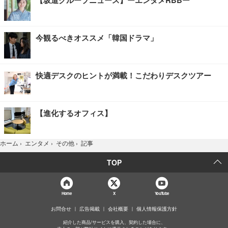
【坂道グループニュース】ーエンタメRBBー
今観るべきオススメ「韓国ドラマ」
快適デスクのヒントが満載！こだわりデスクツアー
【進化するオフィス】
記事
ホーム
›
エンタメ
›
その他
›
TOP
Home
X
YouTube
お問合せ
広告掲載
会社概要
個人情報保護方針
紹介した商品/サービスを購入、契約した場合に、