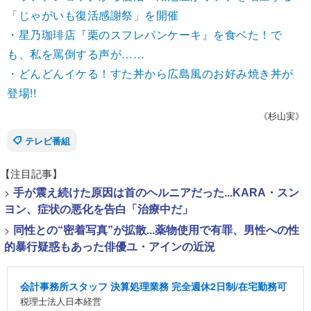
「じゃがいも復活感謝祭」を開催
・星乃珈琲店『栗のスフレパンケーキ』を食ベた！で
も、私を罵倒する声が……
・どんどんイケる！すた丼から広島風のお好み焼き丼が
登場!!
《杉山実》
テレビ番組
【注目記事】
>
手が震え続けた原因は首のヘルニアだった...KARA・スン
ヨン、症状の悪化を告白「治療中だ」
>
同性との“密着写真”が拡散...薬物使用で有罪、男性への性
的暴行疑惑もあった俳優ユ・アインの近況
会計事務所スタッフ 決算処理業務 完全週休2日制/在宅勤務可
税理士法人日本経営