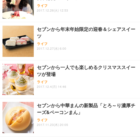
Sezlife オフィスチェア デスクチェア 疲れない テレ
【純正品】27"ゲーミングモニター DualSense 充電
ネオ・ルーライフ ネオ・オムツ L 中型犬用 26枚入
ライフ
ワーク チェア 強化バックレスト 30度ロッキング機
フック付き（CFI-ZDM1J）
り 単品
2017.12.26(火) 12:53
能 人間工学 椅子 腰サポート 90度跳ね上げ式アーム
レスト 3Dヘッドレスト ハンガー付き 高反発クッシ
￥49,979
￥1,800
￥7,680
ョン PCチェア 通気性メッシュ ゲーミング/勉強/事
セブンから年末年始限定の迎春＆シェアスイー
務用 おしゃれ パソコンチェア (ブラック)
ツ
Sezlife オフィスチェア デスクチェア 疲れない テレ
【整備済み品】Dell E2724HS 27インチ 液晶モニタ
Smart Basic(スマートベーシック) 【Amazon.co.jp
ライフ
ワーク チェア 強化バックレスト 30度ロッキング機
ー フルHD（1920×1080）VA 非光沢 HDMI/DisplayP
限定】 Smart Basic アイリスオーヤマ ペットシーツ
2017.12.27(水) 6:00
能 人間工学 椅子 腰サポート 90度跳ね上げ式アーム
ort/VGA スピーカー内蔵 高さ調整 スイベル VESA対
超厚型 お徳用 ワイド 100枚入 (x 1) (ケース販売)
レスト 3Dヘッドレスト ハンガー付き 高反発クッシ
応 ComfortView ビジネス向け
￥7,680
￥15,800
￥3,670
ョン PCチェア 通気性メッシュ ゲーミング/勉強/事
セブンから一人でも楽しめるクリスマススイー
務用 おしゃれ パソコンチェア (ホワイト)
ツが登場
ANDWINT オフィスチェア デスクチェア 肘なし メ
【MiniLED/24.5inch/280Hz/FHD】GRAPHT THE S
アイリスオーヤマ ペットシーツ 超厚型 お徳用 レギ
ッシュ 通気性 ランバーサポート付き 腰サポート ガ
HOOTER Gaming Monitor 24” Essential ゲーミン
ライフ
ュラー 200枚入【Amazon.co.jp限定】
ス圧無段階昇降 360度回転 キャスター付き コンパク
グモニター QD 24.5インチ 1ms FHD 量子ドット 残
2017.12.4(月) 14:46
ト 幅52×奥行58.5×高さ84～96cm テレワーク 在宅
像低減 (3年保証 | 輝点保証 | 日本メーカー)
￥3,731
￥4,139
￥34,980
勤務 ブラック
セブンから中華まんの新製品「とろ～り濃厚チ
ーズ&ベーコンまん」
ライフ
2017.11.23(木) 20:05