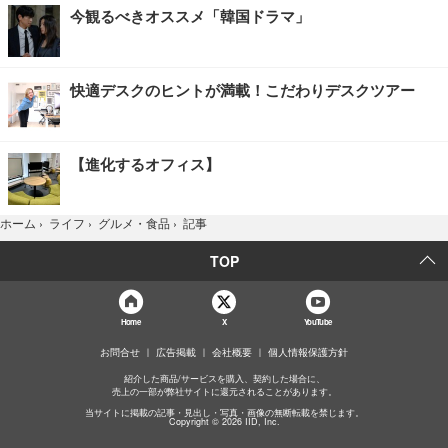
今観るべきオススメ「韓国ドラマ」
快適デスクのヒントが満載！こだわりデスクツアー
【進化するオフィス】
記事
ホーム
›
ライフ
›
グルメ・食品
›
TOP
Home
X
YouTube
お問合せ
広告掲載
会社概要
個人情報保護方針
紹介した商品/サービスを購入、契約した場合に、
売上の一部が弊社サイトに還元されることがあります。
当サイトに掲載の記事・見出し・写真・画像の無断転載を禁じます。
Copyright © 2026 IID, Inc.