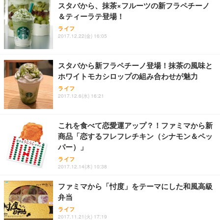
スタバから、抹茶×フルーツの新フラペチーノ
＆ティーラテ登場！
ライフ
2017.12.22(金) 16:05
スタバから新フラペチーノ登場！抹茶の風味と
ホワイトモカシロップの組み合わせが魅力
ライフ
2017.12.6(水) 16:21
これを食べて恋愛運アップ？！ファミマから新
商品「恋するフレフレチキン（シナモン＆ペッ
パー）」
ライフ
2017.12.14(木) 10:38
ファミマから「忖度」をテーマにした和風高級
弁当
ライフ
2017.11.21(火) 17:19