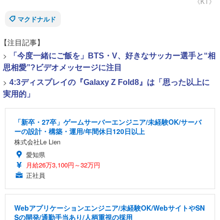
《KT》
マクドナルド
【注目記事】
>
「今度一緒にご飯を」BTS・V、好きなサッカー選手と“相
思相愛”?ビデオメッセージに注目
>
4:3ディスプレイの『Galaxy Z Fold8』は「思った以上に
実用的」
「新卒・27卒」ゲームサーバーエンジニア/未経験OK/サーバ
ーの設計・構築・運用/年間休日120日以上
株式会社Le Lien
愛知県
月給26万3,100円～32万円
正社員
Webアプリケーションエンジニア/未経験OK/WebサイトやSN
Sの開発/通勤手当あり/人柄重視の採用