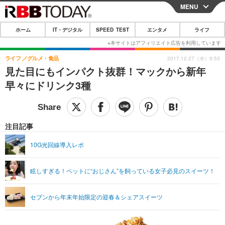
MENU
CLOSE
ホーム
IT・デジタル
SPEED TEST
エンタメ
ライフ
ホーム
IT・デジタル
ライフ
グルメ・食品
2017.12.27（水）9:53
見た目にもインパクト抜群！マックから新年
IT・デジタルTOP
スマートフォン
SPEED TEST
早々にドリンク3種
ネタ
ガジェット・ツール
エンタメ
ショッピング
その他
エンタメTOP
映画・ドラマ
ライフ
注目記事
韓流・K-POP
韓国・芸能
ライフTOP
グルメ
リリース一覧
10G光回線導入レポ
音楽
スポーツ
ペット
ショッピング
プッシュ通知の停止方法
眩しすぎる！ペットに“おじさん”を飼っている女子必見のスイーツ！
グラビア
ブログ
その他
ショッピング
その他
セブンから年末年始限定の迎春＆シェアスイーツ