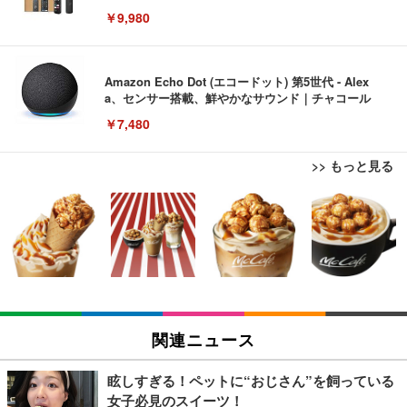
￥9,980
Amazon Echo Dot (エコードット) 第5世代 - Alex
a、センサー搭載、鮮やかなサウンド｜チャコール
￥7,480
>> もっと見る
[EdoErgo] オフィスチェア 椅子 テレワーク 疲れな
EIZO ビジネス向けプレミアムモニター | FlexScan
Amazonベーシック ペットシーツ 薄型 レギュラー 1
い 跳ね上げ式アームレスト コンパクト 約105度ロッ
EV3240X-WT | 31.5型4K UHD・USB Type-C・ホワ
回使い捨て 無香料 ホワイト 300枚
キング pc 事務椅子 360度回転 座面昇降 強化ナイロ
イト
ン樹脂ベース 通気性メッシュ 在宅ワーク H-WY01
￥3,373
￥5,699
￥105,595
(黒網+黒枠+黒足)
EIZO ビジネス向けプレミアムモニター | FlexScan
SIHOO B100 オフィスチェア／デスクチェア メッシ
Amazonベーシック ペットシーツ 厚型 ワイド 42枚
EV2740X-WT | 27.0型4K UHD・USB Type-C・ホワ
ュチェア 人間工学 疲れない ブラック
x2袋(84枚) ホワイト(吸収面:ライトブルー)
関連ニュース
イト
￥27,999
￥3,234
￥109,572
眩しすぎる！ペットに“おじさん”を飼っている
女子必見のスイーツ！