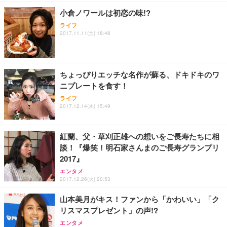
勤務 ブラック
小倉ノワールは初恋の味!?
ライフ
2017.11.11(土) 18:46
ちょっぴりエッチな名作が蘇る、ドキドキのワ
ニプレートを食す！
ライフ
2017.12.14(木) 15:49
紅蘭、父・草刈正雄への想いをご長寿たちに相
談！『爆笑！明石家さんまのご長寿グランプリ
2017』
エンタメ
2017.12.26(火) 20:53
山本美月がキス！ファンから「かわいい」「ク
リスマスプレゼント」の声!?
エンタメ