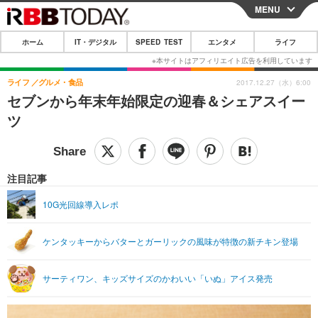
MENU
CLOSE
ホーム
IT・デジタル
SPEED TEST
エンタメ
ライフ
ホーム
IT・デジタル
ライフ
グルメ・食品
2017.12.27（水）6:00
セブンから年末年始限定の迎春＆シェアスイー
IT・デジタルTOP
スマートフォン
SPEED TEST
ツ
ネタ
ガジェット・ツール
エンタメ
ショッピング
その他
エンタメTOP
映画・ドラマ
ライフ
注目記事
韓流・K-POP
韓国・芸能
ライフTOP
グルメ
リリース一覧
10G光回線導入レポ
音楽
スポーツ
ペット
ショッピング
プッシュ通知の停止方法
ケンタッキーからバターとガーリックの風味が特徴の新チキン登場
グラビア
ブログ
その他
ショッピング
その他
サーティワン、キッズサイズのかわいい「いぬ」アイス発売