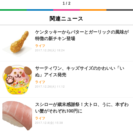
1
/
2
EIZO ビジネス向けプレミアムモニター | FlexScan
SIHOO B100 オフィスチェア／デスクチェア メッシ
Amazonベーシック ペットシーツ 厚型 ワイド 42枚
EV2740X-WT | 27.0型4K UHD・USB Type-C・ホワ
ュチェア 人間工学 疲れない ブラック
x2袋(84枚) ホワイト(吸収面:ライトブルー)
関連ニュース
イト
￥27,999
￥3,234
￥109,572
ケンタッキーからバターとガーリックの風味が
特徴の新チキン登場
Sezlife オフィスチェア デスクチェア 疲れない テレ
【純正品】27"ゲーミングモニター DualSense 充電
ネオ・ルーライフ ネオ・オムツ L 中型犬用 26枚入
ライフ
ワーク チェア 強化バックレスト 30度ロッキング機
2017.12.26(火) 18:24
フック付き（CFI-ZDM1J）
り 単品
能 人間工学 椅子 腰サポート 90度跳ね上げ式アーム
レスト 3Dヘッドレスト ハンガー付き 高反発クッシ
￥49,979
￥1,800
￥7,680
ョン PCチェア 通気性メッシュ ゲーミング/勉強/事
サーティワン、キッズサイズのかわいい「い
務用 おしゃれ パソコンチェア (ブラック)
ぬ」アイス発売
Sezlife オフィスチェア デスクチェア 疲れない テレ
【整備済み品】Dell E2724HS 27インチ 液晶モニタ
Smart Basic(スマートベーシック) 【Amazon.co.jp
ライフ
ワーク チェア 強化バックレスト 30度ロッキング機
ー フルHD（1920×1080）VA 非光沢 HDMI/DisplayP
限定】 Smart Basic アイリスオーヤマ ペットシーツ
2017.12.26(火) 11:12
能 人間工学 椅子 腰サポート 90度跳ね上げ式アーム
ort/VGA スピーカー内蔵 高さ調整 スイベル VESA対
超厚型 お徳用 ワイド 100枚入 (x 1) (ケース販売)
レスト 3Dヘッドレスト ハンガー付き 高反発クッシ
応 ComfortView ビジネス向け
￥7,680
￥15,800
￥3,670
ョン PCチェア 通気性メッシュ ゲーミング/勉強/事
スシローが歳末感謝祭！大トロ、うに、本ずわ
務用 おしゃれ パソコンチェア (ホワイト)
い蟹がそれぞれ100円に
ANDWINT オフィスチェア デスクチェア 肘なし メ
【MiniLED/24.5inch/280Hz/FHD】GRAPHT THE S
アイリスオーヤマ ペットシーツ 超厚型 お徳用 レギ
ッシュ 通気性 ランバーサポート付き 腰サポート ガ
HOOTER Gaming Monitor 24” Essential ゲーミン
ライフ
ュラー 200枚入【Amazon.co.jp限定】
ス圧無段階昇降 360度回転 キャスター付き コンパク
グモニター QD 24.5インチ 1ms FHD 量子ドット 残
2017.12.8(金) 15:38
ト 幅52×奥行58.5×高さ84～96cm テレワーク 在宅
像低減 (3年保証 | 輝点保証 | 日本メーカー)
￥3,731
￥4,139
￥34,980