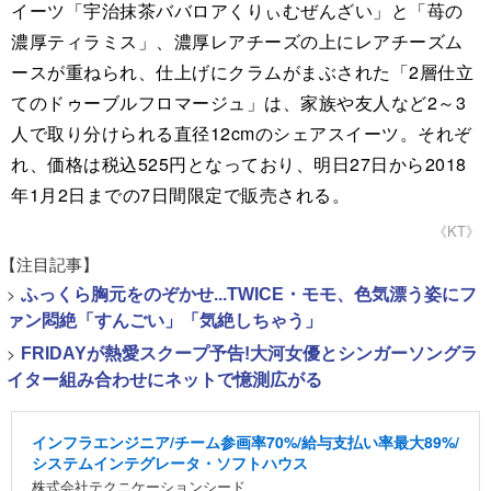
イーツ「宇治抹茶ババロアくりぃむぜんざい」と「苺の
濃厚ティラミス」、濃厚レアチーズの上にレアチーズム
ースが重ねられ、仕上げにクラムがまぶされた「2層仕立
てのドゥーブルフロマージュ」は、家族や友人など2～3
人で取り分けられる直径12cmのシェアスイーツ。それぞ
れ、価格は税込525円となっており、明日27日から2018
年1月2日までの7日間限定で販売される。
《KT》
【注目記事】
>
ふっくら胸元をのぞかせ...TWICE・モモ、色気漂う姿にフ
ァン悶絶「すんごい」「気絶しちゃう」
>
FRIDAYが熱愛スクープ予告!大河女優とシンガーソングラ
イター組み合わせにネットで憶測広がる
インフラエンジニア/チーム参画率70%/給与支払い率最大89%/
システムインテグレータ・ソフトハウス
株式会社テクニケーションシード