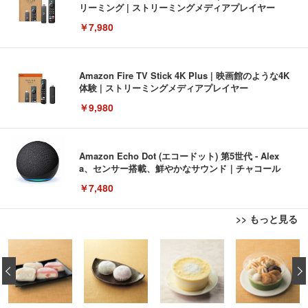
リーミング | ストリーミングメディアプレイヤー
￥7,980
Amazon Fire TV Stick 4K Plus | 映画館のような4K
体験 | ストリーミングメディアプレイヤー
￥9,980
Amazon Echo Dot (エコードット) 第5世代 - Alex
a、センサー搭載、鮮やかなサウンド｜チャコール
￥7,480
>> もっと見る
[EdoErgo] オフィスチェア 椅子 テレワーク 疲れな
EIZO ビジネス向けプレミアムモニター | FlexScan
Amazonベーシック ペットシーツ 薄型 レギュラー 1
い 跳ね上げ式アームレスト コンパクト 約105度ロッ
EV3240X-WT | 31.5型4K UHD・USB Type-C・ホワ
‹
回使い捨て 無香料 ホワイト 300枚
キング pc 事務椅子 360度回転 座面昇降 強化ナイロ
イト
ン樹脂ベース 通気性メッシュ 在宅ワーク H-WY01
￥3,373
￥5,699
￥105,595
(黒網+黒枠+黒足)