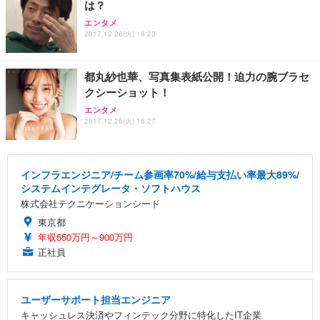
は？
エンタメ
2017.12.26(火) 18:23
都丸紗也華、写真集表紙公開！迫力の腕ブラセ
クシーショット！
エンタメ
2017.12.26(火) 16:27
インフラエンジニア/チーム参画率70%/給与支払い率最大89%/
システムインテグレータ・ソフトハウス
株式会社テクニケーションシード
東京都
年収550万円～900万円
正社員
ユーザーサポート担当エンジニア
キャッシュレス決済やフィンテック分野に特化したIT企業