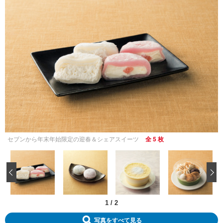
セブンから年末年始限定の迎春＆シェアスイーツ
全 5 枚
‹
1
/
2
写真をすべて見る