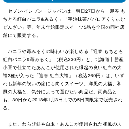
セブン‐イレブン・ジャパンは、明日27日から「迎春 も
ちとろ紅白バニラ&みるく」「宇治抹茶ババロアくりぃむ
ぜんざい」等、年末年始限定スイーツ5品を全国の同社店
舗にて販売する。
バニラや苺みるくの味わいが楽しめる「迎春 もちとろ
紅白バニラ&苺みるく」（税込230円）と、北海道十勝産
小豆で仕立てたあんこが使用された縁起の良い紅白の大
福2種が入った「迎春 紅白大福」（税込260円）は、いず
れも新年の祝いの席にも向くスイーツ。洋風の大福、和
風の大福と、気分によって選びたい商品だ。両商品と
も、30日から2018年1月3日までの5日間限定で販売され
る。
また、わらび餅や白玉・あんこが使用された和風のス