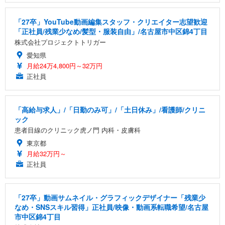
「27卒」YouTube動画編集スタッフ・クリエイター志望歓迎
「正社員/残業少なめ/髪型・服装自由」/名古屋市中区錦4丁目
株式会社プロジェクトトリガー
愛知県
月給24万4,800円～32万円
正社員
「高給与求人」/「日勤のみ可」/「土日休み」/看護師/クリニ
ック
患者目線のクリニック虎ノ門 内科・皮膚科
東京都
月給32万円～
正社員
「27卒」動画サムネイル・グラフィックデザイナー「残業少
なめ・SNSスキル習得」正社員/映像・動画系転職希望/名古屋
市中区錦4丁目