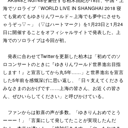
AKB48とNGT48を兼任する柏木由紀が18日、中国・上
海でソロライブ「WORLD LIVE IN SHANGHAI 2018 寝
ても覚めてもゆきりんワールド～上海でも夢中にさせち
ゃうぞっ▽～」（▽はハートマーク）を1月23日と1月24
日に開催することをオフィシャルサイトで発表した。上
海でのソロライブは今回が初。
発表に合わせてTwitterを更新した柏木は「初めてのソ
ロコンサートのときに『ゆきりんワールド世界進出目指
します！』と宣言してから丸5年……」と世界進出を宣言
した5年前を感慨深げに思い返し、「日々支えてくださる
みなさまのおかげです……上海の皆さん、お近くの皆さ
ん、ぜひいらしてください」と呼びかけている。
ファンからは歓喜の声が多数。「ゆきりんおめでとう
ーーー！」「言葉にして発してたことが実現したんだ