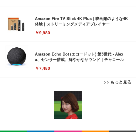
Amazon Fire TV Stick 4K Plus | 映画館のような4K
体験 | ストリーミングメディアプレイヤー
￥9,980
Amazon Echo Dot (エコードット) 第5世代 - Alex
a、センサー搭載、鮮やかなサウンド｜チャコール
￥7,480
>> もっと見る
[EdoErgo] オフィスチェア 椅子 テレワーク 疲れな
EIZO ビジネス向けプレミアムモニター | FlexScan
Amazonベーシック ペットシーツ 薄型 レギュラー 1
い 跳ね上げ式アームレスト コンパクト 約105度ロッ
EV3240X-WT | 31.5型4K UHD・USB Type-C・ホワ
回使い捨て 無香料 ホワイト 300枚
キング pc 事務椅子 360度回転 座面昇降 強化ナイロ
イト
ン樹脂ベース 通気性メッシュ 在宅ワーク H-WY01
￥3,373
￥5,699
￥105,595
(黒網+黒枠+黒足)
EIZO ビジネス向けプレミアムモニター | FlexScan
SIHOO B100 オフィスチェア／デスクチェア メッシ
Amazonベーシック ペットシーツ 厚型 ワイド 42枚
EV2740X-WT | 27.0型4K UHD・USB Type-C・ホワ