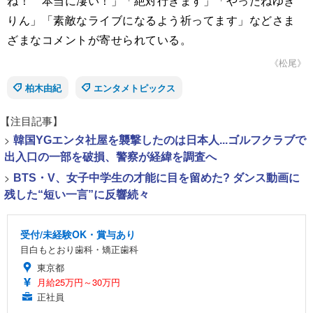
ね！ 本当に凄い！」「絶対行きます」「やったねゆき
りん」「素敵なライブになるよう祈ってます」などさま
ざまなコメントが寄せられている。
《松尾》
柏木由紀
エンタメトピックス
【注目記事】
>
韓国YGエンタ社屋を襲撃したのは日本人...ゴルフクラブで
出入口の一部を破損、警察が経緯を調査へ
>
BTS・V、女子中学生の才能に目を留めた? ダンス動画に
残した“短い一言”に反響続々
受付/未経験OK・賞与あり
目白もとおり歯科・矯正歯科
東京都
月給25万円～30万円
正社員