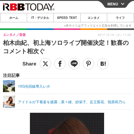
MENU
CLOSE
ホーム
IT・デジタル
SPEED TEST
エンタメ
ライフ
ホーム
IT・デジタル
エンタメ
音楽
2017.12.19（火）11:00
柏木由紀、初上海ソロライブ開催決定！歓喜の
IT・デジタルTOP
スマートフォン
SPEED TEST
コメント相次ぐ
ネタ
ガジェット・ツール
エンタメ
ショッピング
その他
エンタメTOP
映画・ドラマ
ライフ
注目記事
韓流・K-POP
韓国・芸能
ライフTOP
グルメ
リリース一覧
10G光回線導入レポ
音楽
スポーツ
ペット
ショッピング
プッシュ通知の停止方法
アイドルが下着姿を披露…菜々緒、紗栄子、足立梨花、指原莉乃ら
グラビア
ブログ
その他
ショッピング
その他