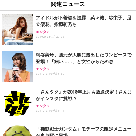
ュチェア 人間工学 疲れない ブラック
x2袋(84枚) ホワイト(吸収面:ライトブルー)
関連ニュース
イト
￥27,999
￥3,234
￥109,572
アイドルが下着姿を披露…菜々緒、紗栄子、足
立梨花、指原莉乃ら
Sezlife オフィスチェア デスクチェア 疲れない テレ
【純正品】27"ゲーミングモニター DualSense 充電
ネオ・ルーライフ ネオ・オムツ L 中型犬用 26枚入
エンタメ
ワーク チェア 強化バックレスト 30度ロッキング機
2016.5.28(土) 23:59
フック付き（CFI-ZDM1J）
り 単品
能 人間工学 椅子 腰サポート 90度跳ね上げ式アーム
レスト 3Dヘッドレスト ハンガー付き 高反発クッシ
￥49,979
￥1,800
￥7,680
ョン PCチェア 通気性メッシュ ゲーミング/勉強/事
桐谷美玲、腰元が大胆に露出したワンピースで
務用 おしゃれ パソコンチェア (ブラック)
登場！「細い……」と女性からため息
Sezlife オフィスチェア デスクチェア 疲れない テレ
【整備済み品】Dell E2724HS 27インチ 液晶モニタ
Smart Basic(スマートベーシック) 【Amazon.co.jp
エンタメ
ワーク チェア 強化バックレスト 30度ロッキング機
ー フルHD（1920×1080）VA 非光沢 HDMI/DisplayP
限定】 Smart Basic アイリスオーヤマ ペットシーツ
2017.12.19(火) 6:30
能 人間工学 椅子 腰サポート 90度跳ね上げ式アーム
ort/VGA スピーカー内蔵 高さ調整 スイベル VESA対
超厚型 お徳用 ワイド 100枚入 (x 1) (ケース販売)
レスト 3Dヘッドレスト ハンガー付き 高反発クッシ
応 ComfortView ビジネス向け
￥7,680
￥15,800
￥3,670
ョン PCチェア 通気性メッシュ ゲーミング/勉強/事
『さんタク』が2018年正月も放送決定！さんま
務用 おしゃれ パソコンチェア (ホワイト)
がインスタに挑戦!?
ANDWINT オフィスチェア デスクチェア 肘なし メ
【MiniLED/24.5inch/280Hz/FHD】GRAPHT THE S
アイリスオーヤマ ペットシーツ 超厚型 お徳用 レギ
ッシュ 通気性 ランバーサポート付き 腰サポート ガ
HOOTER Gaming Monitor 24” Essential ゲーミン
エンタメ
ュラー 200枚入【Amazon.co.jp限定】
ス圧無段階昇降 360度回転 キャスター付き コンパク
グモニター QD 24.5インチ 1ms FHD 量子ドット 残
2017.12.19(火) 9:41
ト 幅52×奥行58.5×高さ84～96cm テレワーク 在宅
像低減 (3年保証 | 輝点保証 | 日本メーカー)
￥3,731
￥4,139
￥34,980
勤務 ブラック
「機動戦士ガンダム」モチーフの限定メニュー
が東京駅に登場