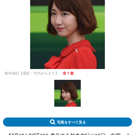
柏木由紀【撮影：竹内みちまろ】
全 1 枚
写真をすべて見る