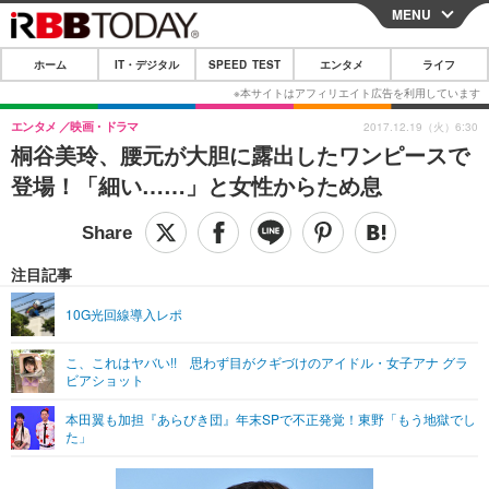
MENU
CLOSE
ホーム
IT・デジタル
SPEED TEST
エンタメ
ライフ
ホーム
IT・デジタル
エンタメ
映画・ドラマ
2017.12.19（火）6:30
桐谷美玲、腰元が大胆に露出したワンピースで
IT・デジタルTOP
スマートフォン
SPEED TEST
登場！「細い……」と女性からため息
ネタ
ガジェット・ツール
エンタメ
ショッピング
その他
エンタメTOP
映画・ドラマ
ライフ
注目記事
韓流・K-POP
韓国・芸能
ライフTOP
グルメ
リリース一覧
10G光回線導入レポ
音楽
スポーツ
ペット
ショッピング
プッシュ通知の停止方法
こ、これはヤバい!! 思わず目がクギづけのアイドル・女子アナ グラ
ビアショット
グラビア
ブログ
その他
本田翼も加担『あらびき団』年末SPで不正発覚！東野「もう地獄でし
ショッピング
その他
た」