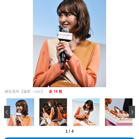
桐谷美玲【撮影：non】
全 14 枚
‹
1
/
4