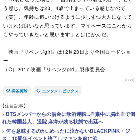
う感じ。気持ちは23、4歳で止まっている感じなので
（笑）、年齢に追いつけるように少しずつ大人になって
いければ良いなと思っています。マイペースにこれから
もやっていきたいと思います」とはにかんだ。
映画『リベンジgirl』は12月23日より全国ロードショ
ー。
（C）2017 映画『リベンジgirl』製作委員会
《non》
桐谷美玲
エンタメトピックス
【注目記事】
>
BTSメンバーからの借金に飲酒運転...自粛中に脳出血で倒
れた韓国芸人、退院 麻痺が残る状態で出廷へ
>
何を意味するのか...めったに泣かないBLACKPINK・ジ
ス、10周年イベント終了しファンを前に涙