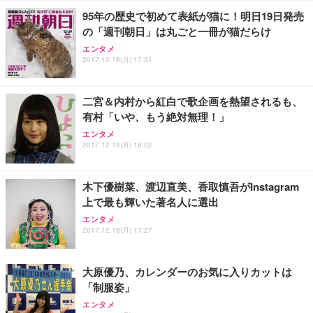
95年の歴史で初めて表紙が猫に！明日19日発売
の「週刊朝日」は丸ごと一冊が猫だらけ
エンタメ
2017.12.18(月) 17:31
二宮＆内村から紅白で歌企画を熱望されるも、
有村「いや、もう絶対無理！」
エンタメ
2017.12.18(月) 18:02
木下優樹菜、渡辺直美、香取慎吾がInstagram
上で最も輝いた著名人に選出
エンタメ
2017.12.18(月) 17:27
大原優乃、カレンダーのお気に入りカットは
「制服姿」
エンタメ