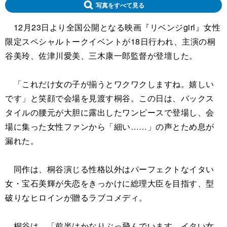
写真をすべて見る
12月23日より全国公開となる映画『リベンジgirl』女性
限定スペシャルトークイベントが18日行われ、主演の桐
谷美玲、佐津川愛美、三木康一郎監督が登壇した。
「これだけ女の子が揃うとワクワクしますね。嬉しい
です」と笑顔で会場を見渡す桐谷。この日は、バックス
タイルの腰元が大胆に露出したワンピースで登場し、会
場に集った女性ファンから「細い……」の声とため息が
漏れた。
同作は、桐谷演じる性格以外はパーフェクトなイタい
女・宝石美輝が失恋をきっかけに総理大臣を目指す、型
破りなヒロインが贈るラブコメディ。
桐谷は、「前半はかなりぶっ飛んでいます。イタい女