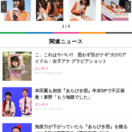
い 跳ね上げ式アームレスト コンパクト 約105度ロッ
EV3240X-WT | 31.5型4K UHD・USB Type-C・ホワ
‹
回使い捨て 無香料 ホワイト 300枚
キング pc 事務椅子 360度回転 座面昇降 強化ナイロ
イト
ン樹脂ベース 通気性メッシュ 在宅ワーク H-WY01
￥3,373
￥5,699
￥105,595
(黒網+黒枠+黒足)
1
/
4
EIZO ビジネス向けプレミアムモニター | FlexScan
SIHOO B100 オフィスチェア／デスクチェア メッシ
Amazonベーシック ペットシーツ 厚型 ワイド 42枚
EV2740X-WT | 27.0型4K UHD・USB Type-C・ホワ
ュチェア 人間工学 疲れない ブラック
x2袋(84枚) ホワイト(吸収面:ライトブルー)
関連ニュース
イト
￥27,999
￥3,234
￥109,572
こ、これはヤバい!! 思わず目がクギづけのア
イドル・女子アナ グラビアショット
Sezlife オフィスチェア デスクチェア 疲れない テレ
【純正品】27"ゲーミングモニター DualSense 充電
ネオ・ルーライフ ネオ・オムツ L 中型犬用 26枚入
エンタメ
ワーク チェア 強化バックレスト 30度ロッキング機
フック付き（CFI-ZDM1J）
り 単品
2017.10.6(金) 23:22
能 人間工学 椅子 腰サポート 90度跳ね上げ式アーム
レスト 3Dヘッドレスト ハンガー付き 高反発クッシ
￥49,979
￥1,800
￥7,680
ョン PCチェア 通気性メッシュ ゲーミング/勉強/事
本田翼も加担『あらびき団』年末SPで不正発
務用 おしゃれ パソコンチェア (ブラック)
覚！東野「もう地獄でした」
Sezlife オフィスチェア デスクチェア 疲れない テレ
【整備済み品】Dell E2724HS 27インチ 液晶モニタ
Smart Basic(スマートベーシック) 【Amazon.co.jp
エンタメ
ワーク チェア 強化バックレスト 30度ロッキング機
ー フルHD（1920×1080）VA 非光沢 HDMI/DisplayP
限定】 Smart Basic アイリスオーヤマ ペットシーツ
2017.12.17(日) 9:24
能 人間工学 椅子 腰サポート 90度跳ね上げ式アーム
ort/VGA スピーカー内蔵 高さ調整 スイベル VESA対
超厚型 お徳用 ワイド 100枚入 (x 1) (ケース販売)
レスト 3Dヘッドレスト ハンガー付き 高反発クッシ
応 ComfortView ビジネス向け
￥7,680
￥15,800
￥3,670
ョン PCチェア 通気性メッシュ ゲーミング/勉強/事
免疫力が下がっていたら『あらびき団』を観る
務用 おしゃれ パソコンチェア (ホワイト)