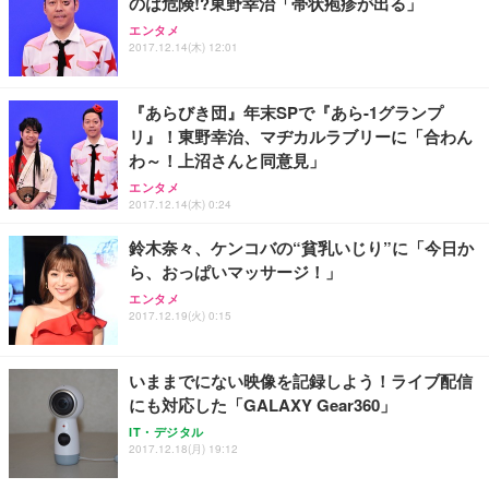
のは危険!?東野幸治「帯状疱疹が出る」
ANDWINT オフィスチェア デスクチェア 肘なし メ
【MiniLED/24.5inch/280Hz/FHD】GRAPHT THE S
アイリスオーヤマ ペットシーツ 超厚型 お徳用 レギ
ッシュ 通気性 ランバーサポート付き 腰サポート ガ
HOOTER Gaming Monitor 24” Essential ゲーミン
エンタメ
ュラー 200枚入【Amazon.co.jp限定】
ス圧無段階昇降 360度回転 キャスター付き コンパク
グモニター QD 24.5インチ 1ms FHD 量子ドット 残
2017.12.14(木) 12:01
ト 幅52×奥行58.5×高さ84～96cm テレワーク 在宅
像低減 (3年保証 | 輝点保証 | 日本メーカー)
￥3,731
￥4,139
￥34,980
勤務 ブラック
『あらびき団』年末SPで『あら-1グランプ
リ』！東野幸治、マヂカルラブリーに「合わん
わ～！上沼さんと同意見」
エンタメ
2017.12.14(木) 0:24
鈴木奈々、ケンコバの“貧乳いじり”に「今日か
ら、おっぱいマッサージ！」
エンタメ
2017.12.19(火) 0:15
いままでにない映像を記録しよう！ライブ配信
にも対応した「GALAXY Gear360」
IT・デジタル
2017.12.18(月) 19:12