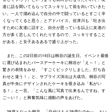
達に話を聞いてもらってスッキリして前を向いていきた
い。一人で溜め込んで自分の中で闘っているとすごく辛
くなってくると思う」とアドバイス。佐津川も「吐き出
すために友達に話すと、自分が思っている以上に友達の
方が多く悲しんでくれたりするので、スッキリすること
がある」と女子あるあるで盛り上がった。
また、この2日前の16日は桐谷の誕生日。イベント最後
に運び込まれたバースデーケーキに桐谷が「え～！」と
驚きの表情をみせ、「すごくビックリしました。打ち合
わせと違う！」と、サプライズ演出は大成功。桐谷の写
真が中央にデザインされたケーキを覗き込み「私がい
る！」と一言。「こんな風に写真で出来るんですね、す
ご～い！」と興奮気味に感動の声をあげた。
28歳となった桐谷。「自分はもう28歳なのか～、とい