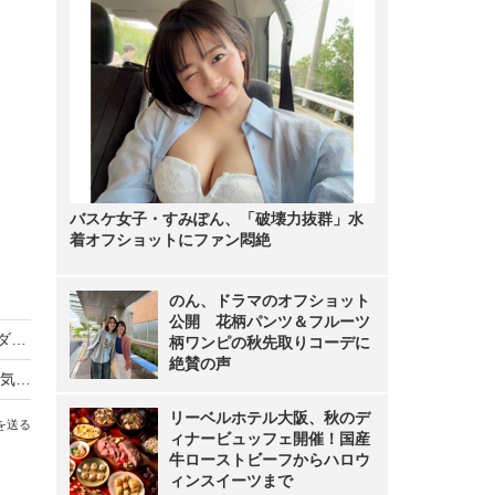
バスケ女子・すみぽん、「破壊力抜群」水
着オフショットにファン悶絶
のん、ドラマのオフショット
公開 花柄パンツ＆フルーツ
デーブ・スペクター、日めくり“ダジャレ”カレンダー発売！小倉智昭「なんてくだらないもん出してるの？」
柄ワンピの秋先取りコーデに
絶賛の声
突然の雨に濡れたくない！雨雲レーダー搭載の天気アプリを使ってみた
リーベルホテル大阪、秋のデ
を送る
ィナービュッフェ開催！国産
牛ローストビーフからハロウ
ィンスイーツまで