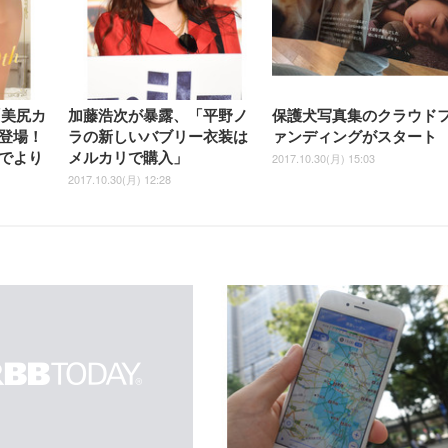
「美尻カ
加藤浩次が暴露、「平野ノ
保護犬写真集のクラウド
登場！
ラの新しいバブリー衣装は
ァンディングがスタート
でより
メルカリで購入」
2017.10.30(月) 15:03
2017.10.30(月) 12:28