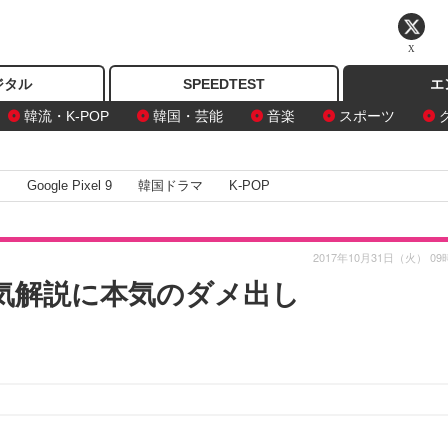
X
ジタル
SPEEDTEST
エ
韓流・K-POP
韓国・芸能
音楽
スポーツ
I
Google Pixel 9
韓国ドラマ
K-POP
2017年10月31日（火） 09
お天気解説に本気のダメ出し