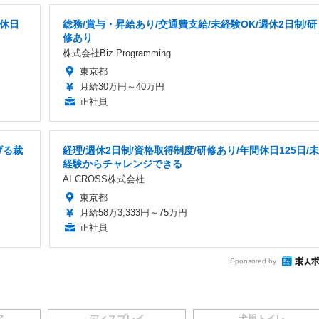
間休日
総務/賞与・昇給あり/交通費支給/未経験OK/週休2日制/研
修あり
株式会社Biz Programming
東京都
月給30万円～40万円
正社員
げる裁
経理/週休2日制/資格取得制度/研修あり/年間休日125日/未
経験からチャレンジできる
AI CROSS株式会社
東京都
月給58万3,333円～75万円
正社員
Sponsored by
ア
ディスプレイ
犬用トイレ