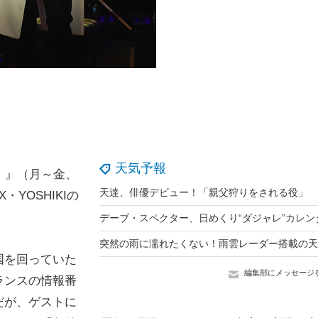
天気予報
！』（月～金、
天達、俳優デビュー！「親父狩りをされる役」
YOSHIKIの
国を回っていた
編集部にメッセージ
フランスの情報番
だが、ゲストに