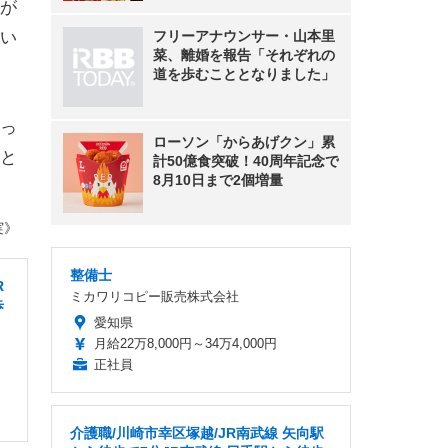
光が
い
フリーアナウンサー・山本里
菜、離婚を報告「それぞれの
道を歩むこととなりました」
ぶっ
ローソン「からあげクン」累
と
計50億食突破！40周年記念で
8月10日まで2個増量
実》
整備士
R
ミカワリコピー販売株式会社
歩
愛知県
月給22万8,000円～34万4,000円
正社員
介護職/川崎市幸区塚越/JR南武線 矢向駅