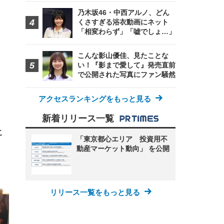
乃木坂46・中西アルノ、どん
FHD】
ェ
ット
くさすぎる浴衣動画にネット
 メ
レギ
「相変わらず」「嘘でしょ…」
 ゲ
ーサ
ンチ
 ガ
 (3
回
こんな影山優佳、見たことな
ー)
ンパ
高さ
い！『影まで愛して』発売直前
 在
で公開された写真にファン騒然
アクセスランキングをもっと見る
新着リリース一覧
こ
「東京都心エリア 投資用不
動産マーケット動向」 を公開
リリース一覧をもっと見る