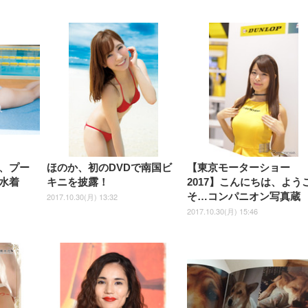
【整備済み品】Dell
【MiniLED/24.5inch/280Hz/
正品】27"ゲーミングモ
ANDWINT オフィスチ
アイリスオーヤマ ペ
Sezlife オフィスチェア デスク
ネオ・ルーライフ ネオ・オム
E2724HS 27インチ 液晶モ
Sezlife オフィスチェア デスク
Smart Basic(スマートベーシ
GRAPHT THE SHOOTER
ー DualSense 充電フッ
ア デスクチェア 肘なし
シーツ 超厚型 お徳用 
チェア 疲れない テレワーク
ツ L 中型犬用 26枚入り 単品
ニター フル
チェア 疲れない テレワーク
ック) 【Amazon.co.jp限定】
Gaming Monitor 24” Essential
き（CFI-ZDM1J）
ッシュ 通気性 ランバ
ュラー 200枚入
チェア 強化バックレスト 30
HD（1920×1080）VA 非光
チェア 強化バックレスト 30度
Smart Basic アイリスオーヤマ
ーミングモニター QD 24.5イ
ポート付き 腰サポート
【Amazon.co.jp限定】
￥1,800
￥15,800
￥34,980
9,979
度ロッキング機能 人間工学 椅
沢 HDMI/DisplayPort/VGA
ロッキング機能 人間工学 椅子
ペットシーツ 超厚型 お徳用
￥4,139
￥3,731
1ms FHD 量子ドット 残像低減
ス圧無段階昇降 360度
￥7,680
￥7,680
￥3,670
子 腰サポート 90度跳ね上げ
スピーカー内蔵 高さ調整 ス
腰サポート 90度跳ね上げ式ア
ワイド 100枚入 (x 1) (ケース
年保証 | 輝点保証 | 日本メーカ
転 キャスター付き コ
式アームレスト 3Dヘッドレス
イベル VESA対応
ームレスト 3Dヘッドレスト
販売)
クト 幅52×奥行58.5×
ト ハンガー付き 高反発クッシ
ComfortView ビジネス向け
ハンガー付き 高反発クッショ
84～96cm テレワーク
ョン PCチェア 通気性メッシ
ン PCチェア 通気性メッシュ
宅勤務 ブラック
ュ ゲーミング/勉強/事務用 お
ゲーミング/勉強/事務用 おし
しゃれ パソコンチェア (ブラ
ゃれ パソコンチェア (ホワイ
ック)
ト)
、プー
ほのか、初のDVDで南国ビ
【東京モーターショー
水着
キニを披露！
2017】こんにちは、よう
そ…コンパニオン写真蔵
2017.10.30(月) 13:32
2017.10.30(月) 15:46