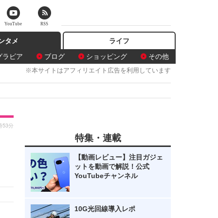
YouTube
RSS
ンタメ
ライフ
グラビア
ブログ
ショッピング
その他
※本サイトはアフィリエイト広告を利用しています
時53分
特集・連載
【動画レビュー】注目ガジェ
ットを動画で解説！公式
YouTubeチャンネル
10G光回線導入レポ