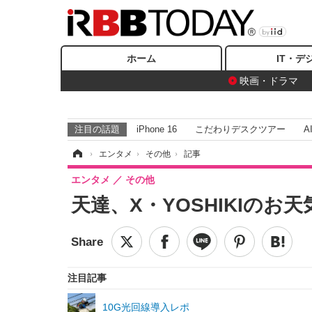
ホーム
IT・デ
映画・ドラマ
注目の話題
iPhone 16
こだわりデスクツアー
A
ホーム
›
エンタメ
›
その他
›
記事
エンタメ
その他
天達、X・YOSHIKIの
注目記事
10G光回線導入レポ