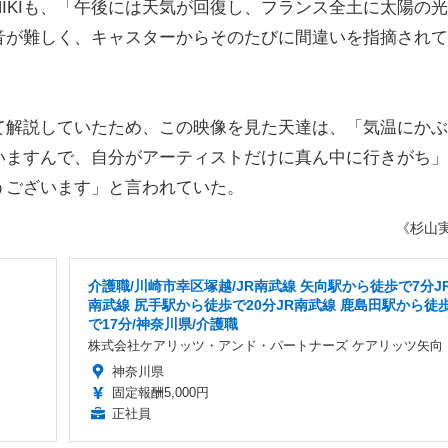
HIKIも、「午後には天気が回復し、フランス全土に太陽の
音が難しく、キャスターからそのたびに間違いを指摘されて
って解説していたため、この映像を見た天達は、「気温にか
いますんで、自分がアーティストだけに真ん中に行きがち」
うございます」と言われていた。
《杉山
介護職/川崎市幸区塚越/JR南武線 矢向駅から徒歩で7分J
南武線 尻手駅から徒歩で20分JR南武線 鹿島田駅から徒
で17分/神奈川県/介護職
株式会社ケアリッツ・アンド・パートナーズ ケアリッツ矢向
神奈川県
固定報酬5,000円
正社員