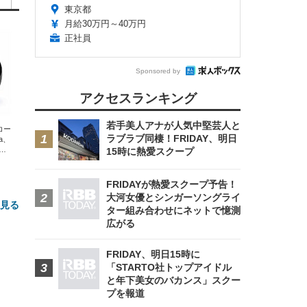
東京都
月給30万円～40万円
正社員
Sponsored by
アクセスランキング
若手美人アナが人気中堅芸人と
エコー
ラブラブ同棲！FRIDAY、明日
xa、
な
15時に熱愛スクープ
FRIDAYが熱愛スクープ予告！
大河女優とシンガーソングライ
と見る
ター組み合わせにネットで憶測
広がる
FRIDAY、明日15時に
「STARTO社トップアイドル
と年下美女のバカンス」スクー
プを報道