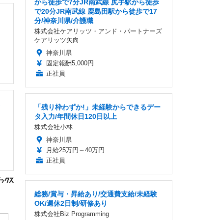
から徒歩で7分JR南武線 尻手駅から徒歩
で20分JR南武線 鹿島田駅から徒歩で17
分/神奈川県/介護職
株式会社ケアリッツ・アンド・パートナーズ
ケアリッツ矢向
神奈川県
固定報酬5,000円
正社員
「残り枠わずか!」未経験からできるデー
タ入力/年間休日120日以上
株式会社小林
神奈川県
月給25万円～40万円
正社員
総務/賞与・昇給あり/交通費支給/未経験
OK/週休2日制/研修あり
株式会社Biz Programming