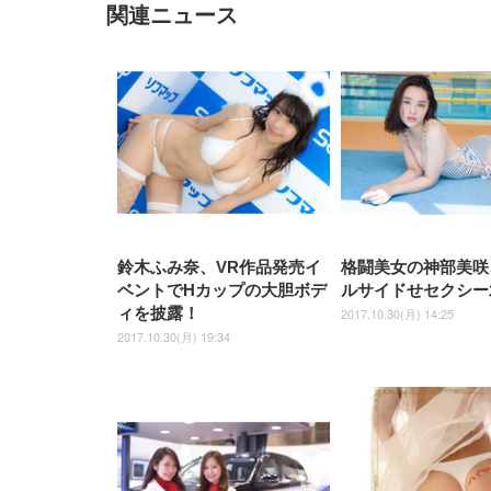
関連ニュース
EIZO ビジネス向けプレミア
EIZO ビジネス向けプレミア
【純
[EdoErgo] オフィスチェア 椅
Amazonベーシック ペットシ
SIHOO B100 オフィスチェア
Amazonベーシック ペットシ
ムモニター | FlexScan
ムモニター | FlexScan
ニタ
子 テレワーク 疲れない 跳ね
ーツ 薄型 レギュラー 1回使い
／デスクチェア メッシュチェ
ーツ 厚型 ワイド 42枚x2袋(84
EV3240X-WT | 31.5型4K
EV2740X-WT | 27.0型4K
ク付
上げ式アームレスト コンパク
捨て 無香料 ホワイト 300枚
ア 人間工学 疲れない ブラッ
枚) ホワイト(吸収面:ライトブ
UHD・USB Type-C・ホワイ
UHD・USB Type-C・ホワイ
ト 約105度ロッキング pc 事務
￥105,595
￥109,572
ク
ルー)
￥4
ト
ト
￥5,699
￥3,373
￥27,999
￥3,234
椅子 360度回転 座面昇降 強化
ナイロン樹脂ベース 通気性メ
ッシュ 在宅ワーク H-
WY01(黒網+黒枠+黒足)
鈴木ふみ奈、VR作品発売イ
格闘美女の神部美咲
ベントでHカップの大胆ボデ
ルサイドせセクシー
ィを披露！
2017.10.30(月) 14:25
2017.10.30(月) 19:34