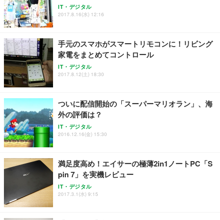
ワーク チェア 強化バックレスト 30度ロッキング機
ー フルHD（1920×1080）VA 非光沢 HDMI/DisplayP
限定】 Smart Basic アイリスオーヤマ ペットシーツ
IT・デジタル
2017.8.16(水) 12:16
能 人間工学 椅子 腰サポート 90度跳ね上げ式アーム
ort/VGA スピーカー内蔵 高さ調整 スイベル VESA対
超厚型 お徳用 ワイド 100枚入 (x 1) (ケース販売)
レスト 3Dヘッドレスト ハンガー付き 高反発クッシ
応 ComfortView ビジネス向け
￥7,680
￥15,800
￥3,670
ョン PCチェア 通気性メッシュ ゲーミング/勉強/事
務用 おしゃれ パソコンチェア (ホワイト)
手元のスマホがスマートリモコンに！リビング
家電をまとめてコントロール
ANDWINT オフィスチェア デスクチェア 肘なし メ
【MiniLED/24.5inch/280Hz/FHD】GRAPHT THE S
アイリスオーヤマ ペットシーツ 超厚型 お徳用 レギ
ッシュ 通気性 ランバーサポート付き 腰サポート ガ
HOOTER Gaming Monitor 24” Essential ゲーミン
IT・デジタル
ュラー 200枚入【Amazon.co.jp限定】
ス圧無段階昇降 360度回転 キャスター付き コンパク
グモニター QD 24.5インチ 1ms FHD 量子ドット 残
2017.8.12(土) 18:30
ト 幅52×奥行58.5×高さ84～96cm テレワーク 在宅
像低減 (3年保証 | 輝点保証 | 日本メーカー)
￥3,731
￥4,139
￥34,980
勤務 ブラック
ついに配信開始の「スーパーマリオラン」、海
外の評価は？
IT・デジタル
2016.12.16(金) 15:30
満足度高め！エイサーの極薄2in1ノートPC「S
pin 7」を実機レビュー
IT・デジタル
2017.3.1(水) 9:15