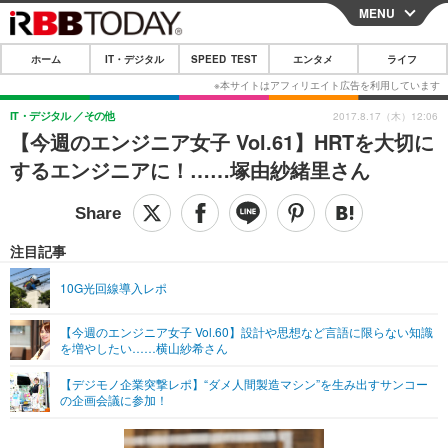
MENU
CLOSE
ホーム
IT・デジタル
SPEED TEST
エンタメ
ライフ
ホーム
IT・デジタル
IT・デジタル
その他
2017.8.17（木）12:06
【今週のエンジニア女子 Vol.61】HRTを大切に
IT・デジタルTOP
スマートフォン
SPEED TEST
するエンジニアに！……塚由紗緒里さん
ネタ
ガジェット・ツール
エンタメ
ショッピング
その他
エンタメTOP
映画・ドラマ
ライフ
注目記事
韓流・K-POP
韓国・芸能
ライフTOP
グルメ
リリース一覧
10G光回線導入レポ
音楽
スポーツ
ペット
ショッピング
プッシュ通知の停止方法
【今週のエンジニア女子 Vol.60】設計や思想など言語に限らない知識
を増やしたい……横山紗希さん
グラビア
ブログ
その他
【デジモノ企業突撃レポ】“ダメ人間製造マシン”を生み出すサンコー
ショッピング
その他
の企画会議に参加！