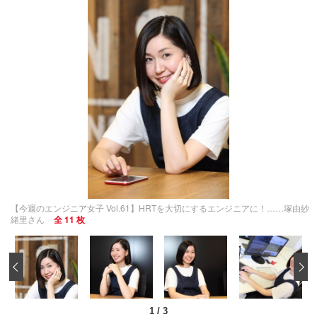
【今週のエンジニア女子 Vol.61】HRTを大切にするエンジニアに！……塚由紗
緒里さん
全 11 枚
‹
1
/
3