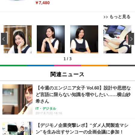
￥7,480
>> もっと見る
[EdoErgo] オフィスチェア 椅子 テレワーク 疲れな
EIZO ビジネス向けプレミアムモニター | FlexScan
Amazonベーシック ペットシーツ 薄型 レギュラー 1
い 跳ね上げ式アームレスト コンパクト 約105度ロッ
EV3240X-WT | 31.5型4K UHD・USB Type-C・ホワ
‹
回使い捨て 無香料 ホワイト 300枚
キング pc 事務椅子 360度回転 座面昇降 強化ナイロ
イト
ン樹脂ベース 通気性メッシュ 在宅ワーク H-WY01
￥3,373
￥5,699
￥105,595
(黒網+黒枠+黒足)
1
/
3
EIZO ビジネス向けプレミアムモニター | FlexScan
SIHOO B100 オフィスチェア／デスクチェア メッシ
Amazonベーシック ペットシーツ 厚型 ワイド 42枚
EV2740X-WT | 27.0型4K UHD・USB Type-C・ホワ
ュチェア 人間工学 疲れない ブラック
x2袋(84枚) ホワイト(吸収面:ライトブルー)
関連ニュース
イト
￥27,999
￥3,234
￥109,572
【今週のエンジニア女子 Vol.60】設計や思想な
ど言語に限らない知識を増やしたい……横山紗
Sezlife オフィスチェア デスクチェア 疲れない テレ
希さん
【純正品】27"ゲーミングモニター DualSense 充電
ネオ・ルーライフ ネオ・オムツ L 中型犬用 26枚入
ワーク チェア 強化バックレスト 30度ロッキング機
フック付き（CFI-ZDM1J）
り 単品
IT・デジタル
能 人間工学 椅子 腰サポート 90度跳ね上げ式アーム
2017.8.7(月) 16:16
レスト 3Dヘッドレスト ハンガー付き 高反発クッシ
￥49,979
￥1,800
￥7,680
ョン PCチェア 通気性メッシュ ゲーミング/勉強/事
【デジモノ企業突撃レポ】“ダメ人間製造マシ
務用 おしゃれ パソコンチェア (ブラック)
ン”を生み出すサンコーの企画会議に参加！
Sezlife オフィスチェア デスクチェア 疲れない テレ
【整備済み品】Dell E2724HS 27インチ 液晶モニタ
Smart Basic(スマートベーシック) 【Amazon.co.jp