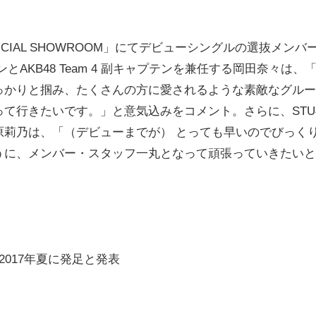
FICIAL SHOWROOM」にてデビューシングルの選抜メンバ
とAKB48 Team 4 副キャプテンを兼任する岡田奈々は、
っかりと掴み、たくさんの方に愛されるような素敵なグルー
って行きたいです。」と意気込みをコメント。さらに、STU
原莉乃は、「（デビューまでが） とっても早いのでびっく
うに、メンバー・スタッフ一丸となって頑張っていきたいと
が2017年夏に発足と発表