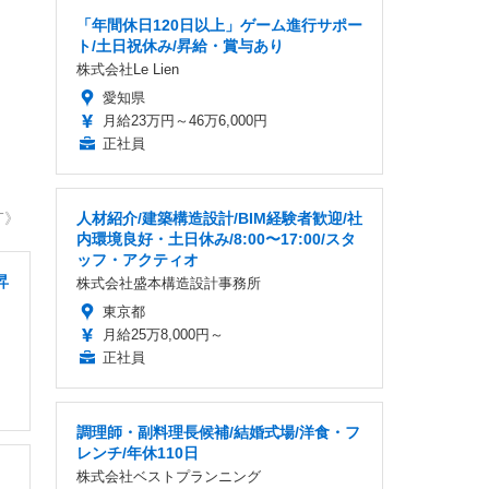
「年間休日120日以上」ゲーム進行サポー
ト/土日祝休み/昇給・賞与あり
株式会社Le Lien
愛知県
月給23万円～46万6,000円
正社員
T》
人材紹介/建築構造設計/BIM経験者歓迎/社
内環境良好・土日休み/8:00〜17:00/スタ
ッフ・アクティオ
昇
株式会社盛本構造設計事務所
東京都
月給25万8,000円～
正社員
調理師・副料理長候補/結婚式場/洋食・フ
レンチ/年休110日
株式会社ベストプランニング