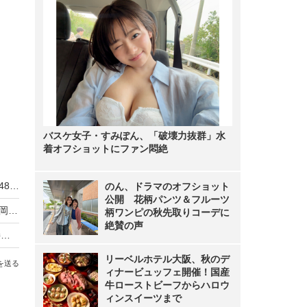
バスケ女子・すみぽん、「破壊力抜群」水
着オフショットにファン悶絶
千秋、マレーシア拠点のアイドルグループ「KLP48」をプロデュース
のん、ドラマのオフショット
公開 花柄パンツ＆フルーツ
「STU48 2.5期生3周年LIVE」広島公演が開催！ 岡田あずみ「皆さんの期待を超えていきますよ！」
柄ワンピの秋先取りコーデに
絶賛の声
AKB48次世代エース・八木愛月、ドキドキの近接ショット！ 『アップトゥボーイ』限定版表紙に登場
リーベルホテル大阪、秋のデ
を送る
ィナービュッフェ開催！国産
牛ローストビーフからハロウ
ィンスイーツまで