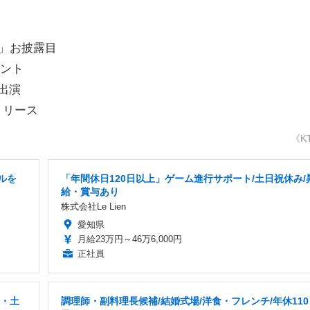
ル」お披露目
ベント
組出演
リリース
《K
ルを
「年間休日120日以上」ゲーム進行サポート/土日祝休み/
給・賞与あり
株式会社Le Lien
愛知県
月給23万円～46万6,000円
正社員
好・土
調理師・副料理長候補/結婚式場/洋食・フレンチ/年休110