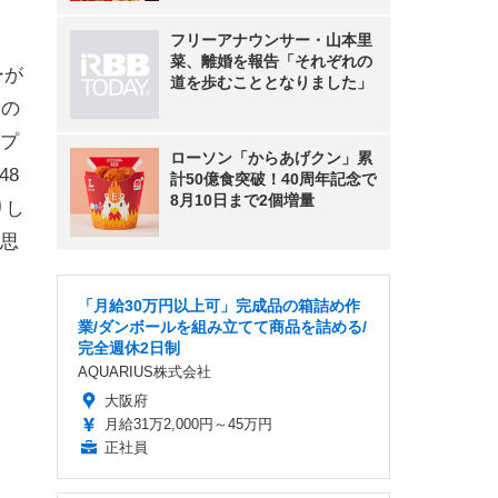
フリーアナウンサー・山本里
菜、離婚を報告「それぞれの
ーが
道を歩むこととなりました」
「の
プ
ローソン「からあげクン」累
48
計50億食突破！40周年記念で
8月10日まで2個増量
りし
思
「月給30万円以上可」完成品の箱詰め作
業/ダンボールを組み立てて商品を詰める/
完全週休2日制
AQUARIUS株式会社
大阪府
月給31万2,000円～45万円
正社員