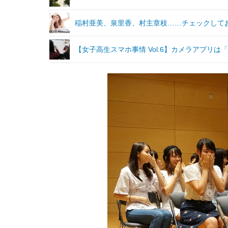
稲村亜美、泉里香、村主章枝……チェックして
【女子高生スマホ事情 Vol.6】カメラアプリ