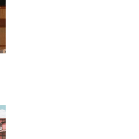
 メ
レギ
 ゲ
ーサ
ンチ
 ガ
 (3
回
ー)
ンパ
高さ
 在
！