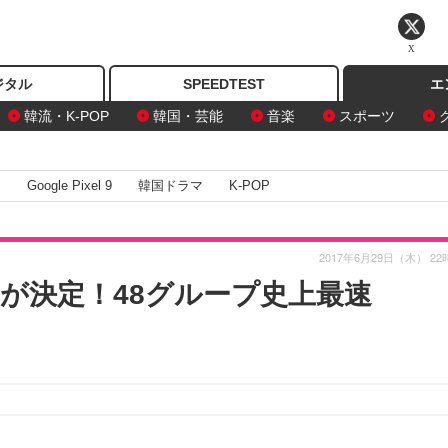
X
ジタル
SPEEDTEST
エ
韓流・K-POP
韓国・芸能
音楽
スポーツ
I
Google Pixel 9
韓国ドラマ
K-POP
2017年6月29日（木） 22
ーが決定！48グループ史上最速