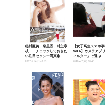
[EdoErgo] オフィスチェア 椅
Amazonベーシック ペットシ
SIHOO B100 オフィスチェア
Amazonベーシック ペットシ
ムモニター | FlexScan
ムモニター | FlexScan
ニタ
子 テレワーク 疲れない 跳ね
ーツ 薄型 レギュラー 1回使い
／デスクチェア メッシュチェ
ーツ 厚型 ワイド 42枚x2袋(84
EV3240X-WT | 31.5型4K
EV2740X-WT | 27.0型4K
ク付
上げ式アームレスト コンパク
捨て 無香料 ホワイト 300枚
ア 人間工学 疲れない ブラッ
枚) ホワイト(吸収面:ライトブ
UHD・USB Type-C・ホワイ
UHD・USB Type-C・ホワイ
ト 約105度ロッキング pc 事務
￥105,595
￥109,572
ク
ルー)
￥4
ト
ト
￥5,699
￥3,373
￥27,999
￥3,234
椅子 360度回転 座面昇降 強化
ナイロン樹脂ベース 通気性メ
ッシュ 在宅ワーク H-
WY01(黒網+黒枠+黒足)
稲村亜美、泉里香、村主章
【女子高生スマホ事
枝……チェックしておきた
Vol.6】カメラアプ
い注目セクシー写真集
ィルター」で選ぶ
2017.5.14(日) 0:53
2016.4.7(木) 18:46