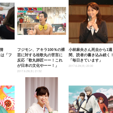
Sezlife オフィスチェア デスク
ネオ・ルーライフ ネオ・オム
E2724HS 27インチ 液晶モ
Sezlife オフィスチェア デスク
Smart Basic(スマートベーシ
GRAPHT THE SHOOTER
ー DualSense 充電フッ
ア デスクチェア 肘なし
シーツ 超厚型 お徳用 
チェア 疲れない テレワーク
ツ L 中型犬用 26枚入り 単品
ニター フル
チェア 疲れない テレワーク
ック) 【Amazon.co.jp限定】
Gaming Monitor 24” Essential
き（CFI-ZDM1J）
ッシュ 通気性 ランバ
ュラー 200枚入
チェア 強化バックレスト 30
HD（1920×1080）VA 非光
チェア 強化バックレスト 30度
Smart Basic アイリスオーヤマ
ーミングモニター QD 24.5イ
ポート付き 腰サポート
【Amazon.co.jp限定】
￥1,800
￥15,800
￥34,980
9,979
度ロッキング機能 人間工学 椅
沢 HDMI/DisplayPort/VGA
ロッキング機能 人間工学 椅子
ペットシーツ 超厚型 お徳用
￥4,139
￥3,731
1ms FHD 量子ドット 残像低減
ス圧無段階昇降 360度
￥7,680
￥7,680
￥3,670
子 腰サポート 90度跳ね上げ
スピーカー内蔵 高さ調整 ス
腰サポート 90度跳ね上げ式ア
ワイド 100枚入 (x 1) (ケース
年保証 | 輝点保証 | 日本メーカ
転 キャスター付き コ
式アームレスト 3Dヘッドレス
イベル VESA対応
ームレスト 3Dヘッドレスト
販売)
クト 幅52×奥行58.5×
ト ハンガー付き 高反発クッシ
ComfortView ビジネス向け
ハンガー付き 高反発クッショ
84～96cm テレワーク
ョン PCチェア 通気性メッシ
ン PCチェア 通気性メッシュ
宅勤務 ブラック
ュ ゲーミング/勉強/事務用 お
ゲーミング/勉強/事務用 おし
しゃれ パソコンチェア (ブラ
ゃれ パソコンチェア (ホワイ
ック)
ト)
情
フジモン、アキラ100％の裸
小林麻央さん死去から1週
リは「フ
芸に対する桂歌丸の苦言に
間、読者の書き込み続く
反応「歌丸師匠ーー！これ
「毎日きています」
が日本の文化やーー！」
2017.6.29(木) 20:30
2017.6.29(木) 21:52