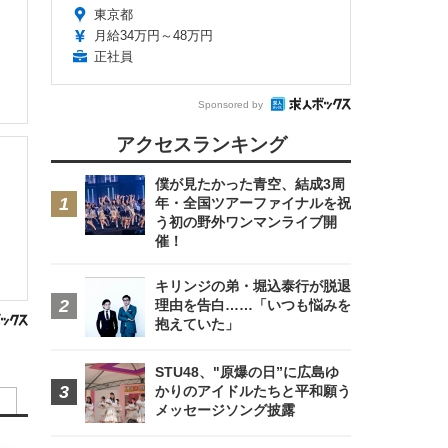
東京都
月給34万円～48万円
正社員
Sponsored by
アクセスランキング
僕が見たかった青空、結成3周
年・全国ツアーファイナルを祝
う初の野外ワンマンライブ開
催！
キリンジの弟・堀込泰行が脱退
理由を告白……「いつも悩みを
抱えていた」
STU48、"原爆の日”に広島ゆ
かりのアイドルたちと平和願う
メッセージソング披露