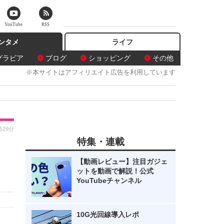
YouTube
RSS
ンタメ
ライフ
グラビア
ブログ
ショッピング
その他
※本サイトはアフィリエイト広告を利用しています
時29分
特集・連載
【動画レビュー】注目ガジェ
ットを動画で解説！公式
YouTubeチャンネル
10G光回線導入レポ