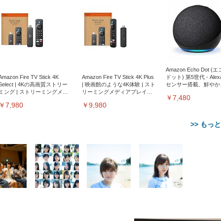
Amazon Echo Dot (
Amazon Fire TV Stick 4K
Amazon Fire TV Stick 4K Plus
ドット) 第5世代 - Ale
Select | 4Kの高画質ストリー
| 映画館のような4K体験 | スト
センサー搭載、鮮やか
ミング | ストリーミングメデ
リーミングメディアプレイヤ
サウンド｜チャコール
￥7,480
ィアプレイヤー
ー
￥7,980
￥9,980
>> もっ
【整備済み品】Dell
【MiniLED/24.5inch/280Hz/
正品】27"ゲーミングモ
ANDWINT オフィスチ
アイリスオーヤマ ペ