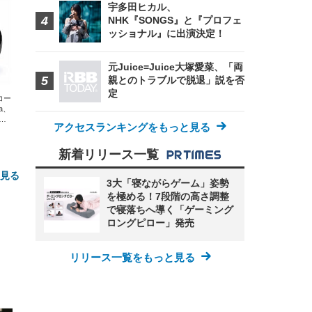
宇多田ヒカル、
NHK『SONGS』と『プロフェ
ッショナル』に出演決定！
元Juice=Juice大塚愛菜、「両
親とのトラブルで脱退」説を否
定
エコー
xa、
な
アクセスランキングをもっと見る
新着リリース一覧
と見る
3大「寝ながらゲーム」姿勢
を極める！7段階の高さ調整
で寝落ちへ導く「ゲーミング
ロングピロー」発売
リリース一覧をもっと見る
FHD】
ェ
ット