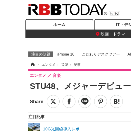
ホーム
IT・デ
映画・ドラマ
注目の話題
iPhone 16
こだわりデスクツアー
A
ホーム
›
エンタメ
›
音楽
›
記事
エンタメ
音楽
STU48、メジャーデビュ
注目記事
10G光回線導入レポ