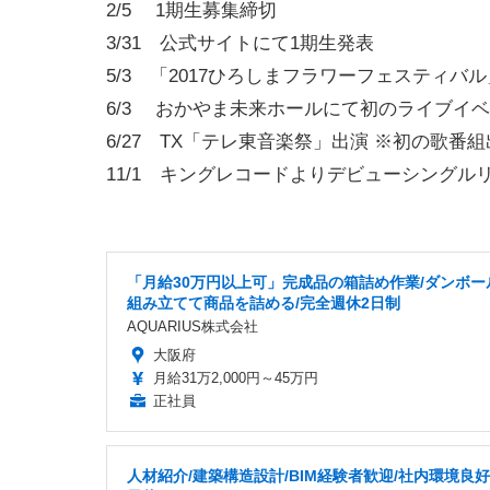
2/5 1期生募集締切
3/31 公式サイトにて1期生発表
5/3 「2017ひろしまフラワーフェスティバ
6/3 おかやま未来ホールにて初のライブイ
6/27 TX「テレ東音楽祭」出演 ※初の歌番
11/1 キングレコードよりデビューシングル
「月給30万円以上可」完成品の箱詰め作業/ダンボー
組み立てて商品を詰める/完全週休2日制
AQUARIUS株式会社
大阪府
月給31万2,000円～45万円
正社員
人材紹介/建築構造設計/BIM経験者歓迎/社内環境良