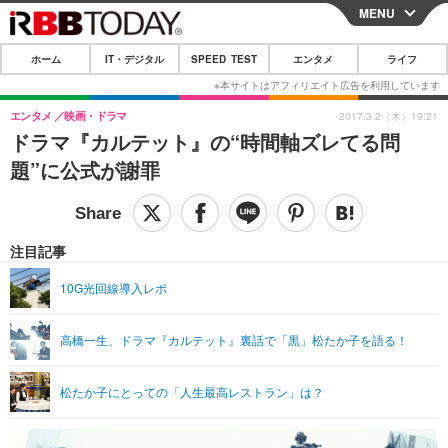
MENU
CLOSE
ホーム
IT・デジタル
SPEED TEST
エンタメ
ライフ
ホーム
IT・デジタル
エンタメ
映画・ドラマ
2017.3.2（木）19:21
ドラマ『カルテット』の“時間軸ズレてる問
IT・デジタルTOP
スマートフォン
SPEED TEST
題”に公式が謝罪
ネタ
ガジェット・ツール
エンタメ
ショッピング
その他
エンタメTOP
映画・ドラマ
ライフ
注目記事
韓流・K-POP
韓国・芸能
ライフTOP
グルメ
リリース一覧
10G光回線導入レポ
音楽
スポーツ
ペット
ショッピング
プッシュ通知の停止方法
高橋一生、ドラマ『カルテット』裏話で「黒」松たか子を語る！
グラビア
ブログ
その他
ショッピング
その他
松たか子にとっての「人生最高レストラン」は？