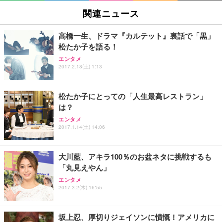
SIHOO B100 オフィスチェア／デスクチェア メッシ
Amazonベーシック ペットシーツ 厚型 ワイド 42枚
EV2740X-WT | 27.0型4K UHD・USB Type-C・ホワ
ュチェア 人間工学 疲れない ブラック
x2袋(84枚) ホワイト(吸収面:ライトブルー)
関連ニュース
イト
￥27,999
￥3,234
￥109,572
高橋一生、ドラマ『カルテット』裏話で「黒」
松たか子を語る！
Sezlife オフィスチェア デスクチェア 疲れない テレ
【純正品】27"ゲーミングモニター DualSense 充電
ネオ・ルーライフ ネオ・オムツ L 中型犬用 26枚入
エンタメ
ワーク チェア 強化バックレスト 30度ロッキング機
2017.2.18(土) 1:13
フック付き（CFI-ZDM1J）
り 単品
能 人間工学 椅子 腰サポート 90度跳ね上げ式アーム
レスト 3Dヘッドレスト ハンガー付き 高反発クッシ
￥49,979
￥1,800
￥7,680
ョン PCチェア 通気性メッシュ ゲーミング/勉強/事
松たか子にとっての「人生最高レストラン」
務用 おしゃれ パソコンチェア (ブラック)
は？
Sezlife オフィスチェア デスクチェア 疲れない テレ
【整備済み品】Dell E2724HS 27インチ 液晶モニタ
Smart Basic(スマートベーシック) 【Amazon.co.jp
エンタメ
ワーク チェア 強化バックレスト 30度ロッキング機
ー フルHD（1920×1080）VA 非光沢 HDMI/DisplayP
限定】 Smart Basic アイリスオーヤマ ペットシーツ
2017.1.14(土) 14:06
能 人間工学 椅子 腰サポート 90度跳ね上げ式アーム
ort/VGA スピーカー内蔵 高さ調整 スイベル VESA対
超厚型 お徳用 ワイド 100枚入 (x 1) (ケース販売)
レスト 3Dヘッドレスト ハンガー付き 高反発クッシ
応 ComfortView ビジネス向け
￥7,680
￥15,800
￥3,670
ョン PCチェア 通気性メッシュ ゲーミング/勉強/事
大川藍、アキラ100％のお盆ネタに挑戦するも
務用 おしゃれ パソコンチェア (ホワイト)
「丸見えやん」
ANDWINT オフィスチェア デスクチェア 肘なし メ
【MiniLED/24.5inch/280Hz/FHD】GRAPHT THE S
アイリスオーヤマ ペットシーツ 超厚型 お徳用 レギ
ッシュ 通気性 ランバーサポート付き 腰サポート ガ
HOOTER Gaming Monitor 24” Essential ゲーミン
エンタメ
ュラー 200枚入【Amazon.co.jp限定】
ス圧無段階昇降 360度回転 キャスター付き コンパク
グモニター QD 24.5インチ 1ms FHD 量子ドット 残
2017.3.2(木) 16:55
ト 幅52×奥行58.5×高さ84～96cm テレワーク 在宅
像低減 (3年保証 | 輝点保証 | 日本メーカー)
￥3,731
￥4,139
￥34,980
勤務 ブラック
坂上忍、厚切りジェイソンに憤慨！アメリカに