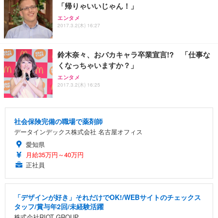
「帰りゃいいじゃん！」
エンタメ
2017.3.2(木) 16:27
鈴木奈々、おバカキャラ卒業宣言!? 「仕事な
くなっちゃいますか？」
エンタメ
2017.3.2(木) 16:25
社会保険完備の職場で薬剤師
データインデックス株式会社 名古屋オフィス
愛知県
月給35万円～40万円
正社員
「デザインが好き」それだけでOK!/WEBサイトのチェックス
タッフ/賞与年2回/未経験活躍
株式会社RIOT GROUP