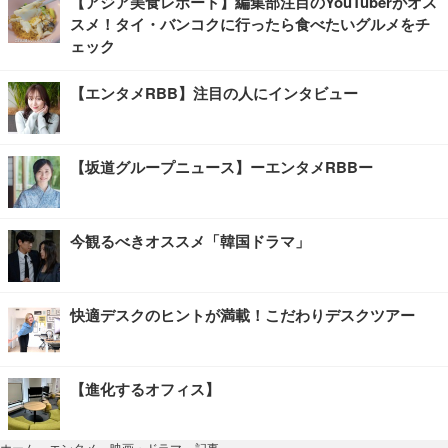
【アジア美食レポート】編集部注目のYouTuberがオス
スメ！タイ・バンコクに行ったら食べたいグルメをチ
ェック
【エンタメRBB】注目の人にインタビュー
【坂道グループニュース】ーエンタメRBBー
今観るべきオススメ「韓国ドラマ」
快適デスクのヒントが満載！こだわりデスクツアー
【進化するオフィス】
記事
ホーム
›
エンタメ
›
映画・ドラマ
›