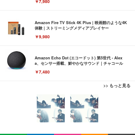
￥7,980
Amazon Fire TV Stick 4K Plus | 映画館のような4K
体験 | ストリーミングメディアプレイヤー
￥9,980
Amazon Echo Dot (エコードット) 第5世代 - Alex
a、センサー搭載、鮮やかなサウンド｜チャコール
￥7,480
>> もっと見る
[EdoErgo] オフィスチェア 椅子 テレワーク 疲れな
EIZO ビジネス向けプレミアムモニター | FlexScan
Amazonベーシック ペットシーツ 薄型 レギュラー 1
い 跳ね上げ式アームレスト コンパクト 約105度ロッ
EV3240X-WT | 31.5型4K UHD・USB Type-C・ホワ
回使い捨て 無香料 ホワイト 300枚
キング pc 事務椅子 360度回転 座面昇降 強化ナイロ
イト
ン樹脂ベース 通気性メッシュ 在宅ワーク H-WY01
￥3,373
￥5,699
￥105,595
(黒網+黒枠+黒足)
EIZO ビジネス向けプレミアムモニター | FlexScan