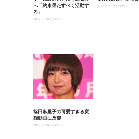
ト
ト
￥5,699
￥3,373
￥27,999
￥3,234
椅子 360度回転 座面昇降 強化
へ「約束果たすべく活動す
2017.2.20(月) 22:50
ナイロン樹脂ベース 通気性メ
る」
ッシュ 在宅ワーク H-
WY01(黒網+黒枠+黒足)
2017.2.25(土) 23:33
篠田麻里子の可愛すぎる変
顔動画に反響
2017.2.28(火) 22:07