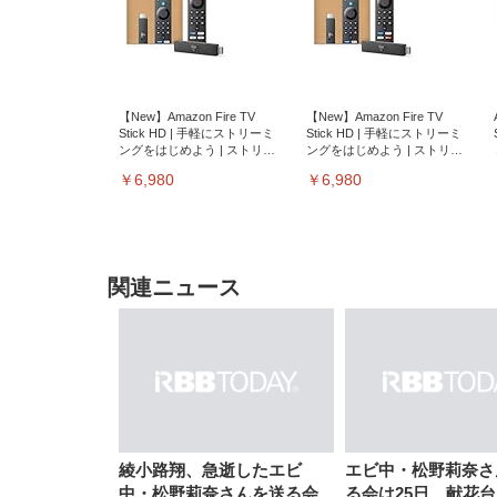
【New】Amazon Fire TV
【New】Amazon Fire TV
Stick HD | 手軽にストリーミ
Stick HD | 手軽にストリーミ
ングをはじめよう | ストリー
ングをはじめよう | ストリー
ミングメディアプレイヤー
ミングメディアプレイヤー
￥6,980
￥6,980
関連ニュース
EIZO ビジネス向けプレミア
EIZO ビジネス向けプレミア
【純
[EdoErgo] オフィスチェア 椅
Amazonベーシック ペットシ
SIHOO B100 オフィスチェア
Amazonベーシック ペットシ
ムモニター | FlexScan
ムモニター | FlexScan
ニタ
子 テレワーク 疲れない 跳ね
ーツ 薄型 レギュラー 1回使い
／デスクチェア メッシュチェ
ーツ 厚型 ワイド 42枚x2袋(84
EV3240X-WT | 31.5型4K
EV2740X-WT | 27.0型4K
ク付
綾小路翔、急逝したエビ
エビ中・松野莉奈さ
上げ式アームレスト コンパク
捨て 無香料 ホワイト 300枚
ア 人間工学 疲れない ブラッ
枚) ホワイト(吸収面:ライトブ
UHD・USB Type-C・ホワイ
UHD・USB Type-C・ホワイ
中・松野莉奈さんを送る会
る会は25日、献花
ト 約105度ロッキング pc 事務
￥105,595
￥109,572
ク
ルー)
￥4