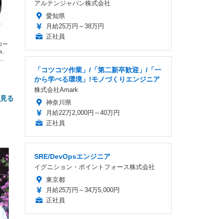
アルテンジャパン株式会社
愛知県
月給25万円～38万円
正社員
エコー
xa、
な
「コツコツ作業」/「第二新卒歓迎」/「一
から学べる環境」!モノづくりエンジニア
株式会社Amark
と見る
神奈川県
月給22万2,000円～40万円
正社員
SRE/DevOpsエンジニア
イグニション・ポイントフォース株式会社
東京都
FHD】
月給25万円～34万5,000円
ェ
ット
 メ
レギ
正社員
 ゲ
ーサ
ンチ
 ガ
 (3