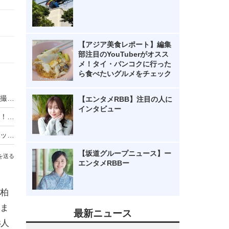
【アジア美食レポート】編集
部注目のYouTuberがオスス
メ！タイ・バンコクに行った
ら食べたいグルメをチェック
私立恵比寿中学、聖地・恵比寿で和気あいあいと撮り下ろし！2026年カレンダーが発売決定
【エンタメRBB】注目の人に
インタビュー
私立恵比寿中学・小久保柚乃の大人びた姿が満載！ 『こくぼづかん2』カバーデザイン公開
私立恵比寿中学・中山莉子、初フォトスタイルブックでメンバーもびっくりの゛大人の露出”に挑戦！
【坂道グループニュース】ー
を送る
エンタメRBBー
柏
ま
最新ニュース
8人