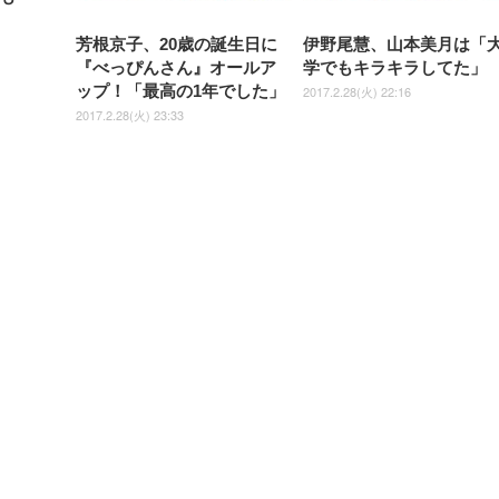
ス圧無段階昇降 360度
￥7,680
￥7,680
￥3,670
子 腰サポート 90度跳ね上げ
スピーカー内蔵 高さ調整 ス
腰サポート 90度跳ね上げ式ア
ワイド 100枚入 (x 1) (ケース
年保証 | 輝点保証 | 日本メーカ
転 キャスター付き コ
式アームレスト 3Dヘッドレス
イベル VESA対応
ームレスト 3Dヘッドレスト
販売)
クト 幅52×奥行58.5×
芳根京子、20歳の誕生日に
伊野尾慧、山本美月は「
ト ハンガー付き 高反発クッシ
ComfortView ビジネス向け
ハンガー付き 高反発クッショ
84～96cm テレワーク
ョン PCチェア 通気性メッシ
ン PCチェア 通気性メッシュ
『べっぴんさん』オールア
学でもキラキラしてた」
宅勤務 ブラック
ュ ゲーミング/勉強/事務用 お
ゲーミング/勉強/事務用 おし
ップ！「最高の1年でした」
2017.2.28(火) 22:16
しゃれ パソコンチェア (ブラ
ゃれ パソコンチェア (ホワイ
ック)
ト)
2017.2.28(火) 23:33