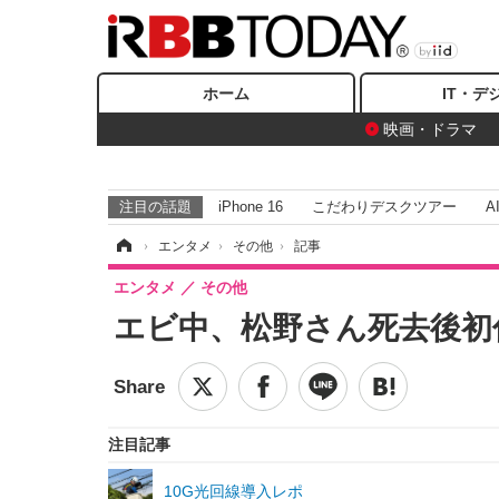
ホーム
IT・デ
映画・ドラマ
注目の話題
iPhone 16
こだわりデスクツアー
A
ホーム
›
エンタメ
›
その他
›
記事
エンタメ
その他
エビ中、松野さん死去後初
注目記事
10G光回線導入レポ