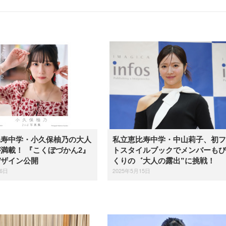
比寿中学・小久保柚乃の大人
私立恵比寿中学・中山莉子、初フ
満載！ 『こくぼづかん2』
トスタイルブックでメンバーもび
デザイン公開
くりの゛大人の露出”に挑戦！
16日
2025年5月15日