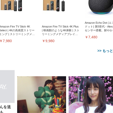
Amazon Echo Dot (
Amazon Fire TV Stick 4K
Amazon Fire TV Stick 4K Plus
ドット) 第5世代 - Ale
Select | 4Kの高画質ストリー
| 映画館のような4K体験 | スト
センサー搭載、鮮やか
ミング | ストリーミングメデ
リーミングメディアプレイヤ
サウンド｜チャコール
￥7,480
ィアプレイヤー
ー
￥7,980
￥9,980
>> もっ
【整備済み品】Dell
【MiniLED/24.5inch/280Hz/
正品】27"ゲーミングモ
ANDWINT オフィスチ
アイリスオーヤマ ペ
Sezlife オフィスチェア デスク
ネオ・ルーライフ ネオ・オム
E2724HS 27インチ 液晶モ
Sezlife オフィスチェア デスク
Smart Basic(スマートベーシ
GRAPHT THE SHOOTER
ー DualSense 充電フッ
ア デスクチェア 肘なし
シーツ 超厚型 お徳用 
チェア 疲れない テレワーク
ツ L 中型犬用 26枚入り 単品
ニター フル
チェア 疲れない テレワーク
ック) 【Amazon.co.jp限定】
Gaming Monitor 24” Essential
き（CFI-ZDM1J）
ッシュ 通気性 ランバ
ュラー 200枚入
んを送
チェア 強化バックレスト 30
HD（1920×1080）VA 非光
チェア 強化バックレスト 30度
Smart Basic アイリスオーヤマ
ーミングモニター QD 24.5イ
ポート付き 腰サポート
【Amazon.co.jp限定】
￥1,800
￥15,800
台も
￥34,980
9,979
度ロッキング機能 人間工学 椅
沢 HDMI/DisplayPort/VGA
ロッキング機能 人間工学 椅子
ペットシーツ 超厚型 お徳用
￥4,139
￥3,731
1ms FHD 量子ドット 残像低減