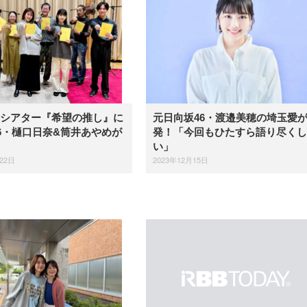
FMシアター『希望の推し』に
元日向坂46・渡邉美穂の埼玉愛
6・樋口日奈&筒井あやめが
発！「今回もひたすら語り尽くし
い」
22日
2023年12月15日