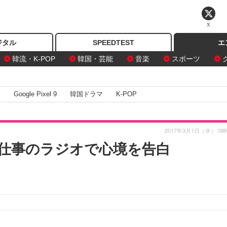
X
ジタル
SPEEDTEST
エ
韓流・K-POP
韓国・芸能
音楽
スポーツ
I
Google Pixel 9
韓国ドラマ
K-POP
2017年3月1日（水） 08
仕事のラジオで心境を告白