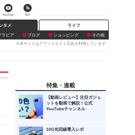
YouTube
RSS
ンタメ
ライフ
グラビア
ブログ
ショッピング
その他
※本サイトはアフィリエイト広告を利用しています
時22分
特集・連載
【動画レビュー】注目ガジェ
ットを動画で解説！公式
YouTubeチャンネル
10G光回線導入レポ