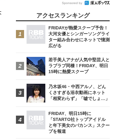
回
Sponsored by
ー)
ンパ
高さ
大
 在
アクセスランキング
FRIDAYが熱愛スクープ予告！
大河女優とシンガーソングライ
ター組み合わせにネットで憶測
広がる
若手美人アナが人気中堅芸人と
ラブラブ同棲！FRIDAY、明日
15時に熱愛スクープ
乃木坂46・中西アルノ、どん
くさすぎる浴衣動画にネット
「相変わらず」「嘘でしょ…」
FRIDAY、明日15時に
「STARTO社トップアイドル
と年下美女のバカンス」スクー
プを報道