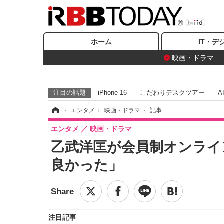
ホーム
IT・デ
映画・ドラマ
注目の話題
iPhone 16
こだわりデスクツアー
A
ホーム
›
エンタメ
›
映画・ドラマ
›
記事
エンタメ
映画・ドラマ
乙武洋匡が会員制オンライ
良かった」
注目記事