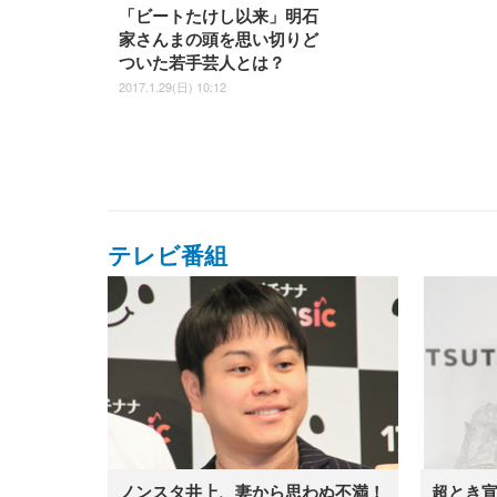
「ビートたけし以来」明石
家さんまの頭を思い切りど
ついた若手芸人とは？
2017.1.29(日) 10:12
テレビ番組
ノンスタ井上、妻から思わぬ不満！
超とき