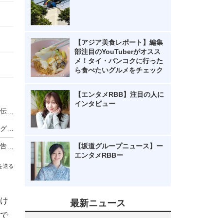
【アジア美食レポート】編集
部注目のYouTuberがオスス
メ！タイ・バンコクに行った
ら食べたいグルメをチェック
【エンタメRBB】注目の人に
インタビュー
ノンスタ井上、妻から思わぬ不満！意外にモテる伝説に黄信号
超とき宣・菅田愛貴、スタジオで突然号泣「他のグループを下げる風潮にイライラしちゃう」
原田知世、芸能界入りのきっかけとなった俳優を告白「“会いたい”って思って」
【坂道グループニュース】ー
エンタメRBBー
を送る
け
最新ニュース
で