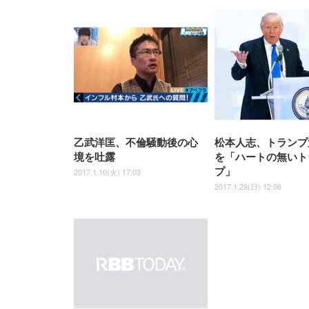
EIZO ビジネス向けプレミア
EIZO ビジネス向けプレミア
【純
[EdoErgo] オフィスチェア 椅
Amazonベーシック ペットシ
SIHOO B100 オフィスチェア
Amazonベーシック ペットシ
ムモニター | FlexScan
ムモニター | FlexScan
ニタ
子 テレワーク 疲れない 跳ね
ーツ 薄型 レギュラー 1回使い
／デスクチェア メッシュチェ
ーツ 厚型 ワイド 42枚x2袋(84
EV3240X-WT | 31.5型4K
EV2740X-WT | 27.0型4K
ク付
上げ式アームレスト コンパク
捨て 無香料 ホワイト 300枚
ア 人間工学 疲れない ブラッ
枚) ホワイト(吸収面:ライトブ
UHD・USB Type-C・ホワイ
UHD・USB Type-C・ホワイ
ト 約105度ロッキング pc 事務
￥105,595
￥109,572
ク
ルー)
￥4
ト
ト
￥5,699
￥3,373
￥27,999
￥3,234
椅子 360度回転 座面昇降 強化
ナイロン樹脂ベース 通気性メ
乙武洋匡、不倫騒動後の心
松本人志、トランプ
ッシュ 在宅ワーク H-
WY01(黒網+黒枠+黒足)
境を吐露
を「ハートの無いト
プ」
2017.1.10(火) 17:03
2017.1.29(日) 12:06