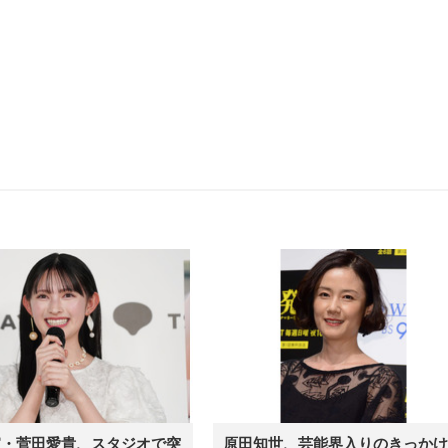
宣・菅田愛貴、スタジオで突
原田知世、芸能界入りのきっかけ