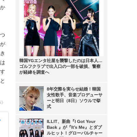
か
つ
が
き
韓国YGエンタ社屋を襲撃したのは日本人…
は
ゴルフクラブで出入口の一部を破損、警察
す
が経緯を調査へ
と
8年交際を実らせ結婚！韓国
女性歌手、音楽プロデューサ
ーと明日（8日）ソウルで挙
渉》
式
・
ILLIT、新曲『I Got Your
Back 』が『It’s Me』とダブ
ルヒット！グローバルチャー