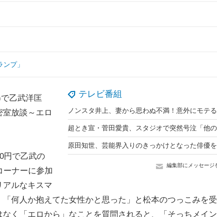
ランプ」
テレビ番組
)で乙武洋匡
密室放談～エロ
0円で乙武の
編集部にメッセージ
コーナーに参加
リアルなキスマ
」「何人か抱えてた女性かと思った」と松本のつっこみを受
はなく「エロから」なことを質問されると、「そっちメイン