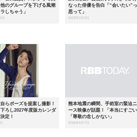
「他のグループを下げる風潮
なった俳優を告白「“会いたい”
イラしちゃう」
思って」
20日
2025年3月3日
弦自らポーズを提案し撮影！
熊本地震の瞬間、手術室の緊迫ニ
下ろし2027年度版カレンダ
ース映像が話題！「本当にすごい
売決定！
「尊敬の念しかない」
7日
2026年8月7日