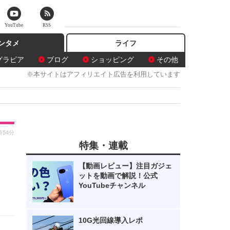
YouTube
RSS
ンタメ
ライフ
グラビア
ブログ
ショッピング
その他
※本サイトはアフィリエイト広告を利用しています
時54分
特集・連載
く
【動画レビュー】注目ガジェ
ットを動画で解説！公式
YouTubeチャンネル
10G光回線導入レポ