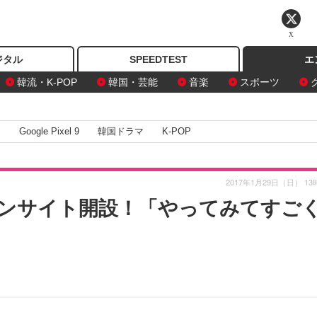
X
ジタル
SPEEDTEST
エ
韓流・K-POP
韓国・芸能
音楽
スポーツ
I
Google Pixel 9
韓国ドラマ
K-POP
2017年1月29日（日） 13
ンサイト開設！「やってみてすご