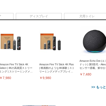
ア
ディスプレイ
犬用トイレ
Amazon Echo Dot (
Amazon Fire TV Stick 4K
Amazon Fire TV Stick 4K Plus
ドット) 第5世代 - Ale
Select | 4Kの高画質ストリー
| 映画館のような4K体験 | スト
センサー搭載、鮮やか
ミング | ストリーミングメデ
リーミングメディアプレイヤ
サウンド｜チャコール
￥7,480
ィアプレイヤー
ー
￥7,980
￥9,980
>> もっ