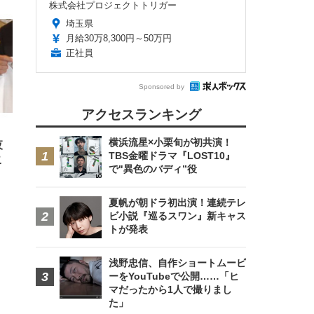
株式会社プロジェクトトリガー
埼玉県
月給30万8,300円～50万円
正社員
FHD】
ェ
ット
 メ
Sponsored by
レギ
 ゲ
ーサ
ンチ
 ガ
アクセスランキング
 (3
回
ー)
ンパ
高さ
横浜流星×小栗旬が初共演！
夜
 在
TBS金曜ドラマ『LOST10』
こ
で"異色のバディ”役
夏帆が朝ドラ初出演！連続テレ
ビ小説『巡るスワン』新キャス
トが発表
浅野忠信、自作ショートムービ
ーをYouTubeで公開……「ヒ
マだったから1人で撮りまし
た」