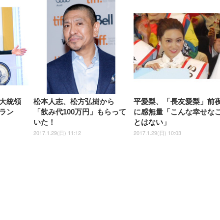
【整備済み品】Dell
【MiniLED/24.5inch/280Hz/
正品】27"ゲーミングモ
ANDWINT オフィスチ
アイリスオーヤマ ペ
Sezlife オフィスチェア デスク
ネオ・ルーライフ ネオ・オム
E2724HS 27インチ 液晶モ
Sezlife オフィスチェア デスク
Smart Basic(スマートベーシ
GRAPHT THE SHOOTER
ー DualSense 充電フッ
ア デスクチェア 肘なし
シーツ 超厚型 お徳用 
チェア 疲れない テレワーク
ツ L 中型犬用 26枚入り 単品
ニター フル
チェア 疲れない テレワーク
ック) 【Amazon.co.jp限定】
Gaming Monitor 24” Essential
き（CFI-ZDM1J）
ッシュ 通気性 ランバ
ュラー 200枚入
チェア 強化バックレスト 30
HD（1920×1080）VA 非光
チェア 強化バックレスト 30度
Smart Basic アイリスオーヤマ
ーミングモニター QD 24.5イ
ポート付き 腰サポート
【Amazon.co.jp限定】
￥1,800
￥15,800
￥34,980
9,979
度ロッキング機能 人間工学 椅
沢 HDMI/DisplayPort/VGA
ロッキング機能 人間工学 椅子
ペットシーツ 超厚型 お徳用
￥4,139
￥3,731
1ms FHD 量子ドット 残像低減
ス圧無段階昇降 360度
￥7,680
￥7,680
￥3,670
子 腰サポート 90度跳ね上げ
スピーカー内蔵 高さ調整 ス
腰サポート 90度跳ね上げ式ア
ワイド 100枚入 (x 1) (ケース
年保証 | 輝点保証 | 日本メーカ
転 キャスター付き コ
式アームレスト 3Dヘッドレス
イベル VESA対応
ームレスト 3Dヘッドレスト
販売)
クト 幅52×奥行58.5×
大統領
松本人志、松方弘樹から
平愛梨、「長友愛梨」前
ト ハンガー付き 高反発クッシ
ComfortView ビジネス向け
ハンガー付き 高反発クッショ
84～96cm テレワーク
ョン PCチェア 通気性メッシ
ン PCチェア 通気性メッシュ
ラン
「飲み代100万円」もらって
に感無量「こんな幸せな
宅勤務 ブラック
ュ ゲーミング/勉強/事務用 お
ゲーミング/勉強/事務用 おし
いた！
とはない」
しゃれ パソコンチェア (ブラ
ゃれ パソコンチェア (ホワイ
ック)
ト)
2017.1.29(日) 11:12
2017.1.29(日) 10:03