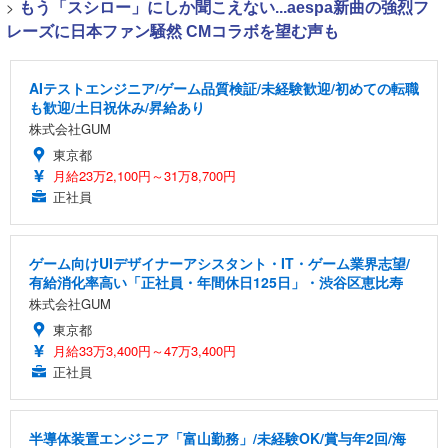
>
もう「スシロー」にしか聞こえない...aespa新曲の強烈フ
レーズに日本ファン騒然 CMコラボを望む声も
AIテストエンジニア/ゲーム品質検証/未経験歓迎/初めての転職
も歓迎/土日祝休み/昇給あり
株式会社GUM
東京都
月給23万2,100円～31万8,700円
正社員
ゲーム向けUIデザイナーアシスタント・IT・ゲーム業界志望/
有給消化率高い「正社員・年間休日125日」・渋谷区恵比寿
株式会社GUM
東京都
月給33万3,400円～47万3,400円
正社員
半導体装置エンジニア「富山勤務」/未経験OK/賞与年2回/海