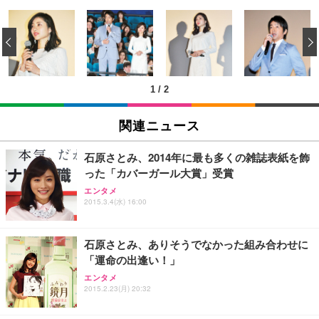
[EdoErgo] オフィスチェア 椅子 テレワーク 疲れな
EIZO ビジネス向けプレミアムモニター | FlexScan
Amazonベーシック ペットシーツ 薄型 レギュラー 1
い 跳ね上げ式アームレスト コンパクト 約105度ロッ
EV3240X-WT | 31.5型4K UHD・USB Type-C・ホワ
‹
回使い捨て 無香料 ホワイト 300枚
キング pc 事務椅子 360度回転 座面昇降 強化ナイロ
イト
ン樹脂ベース 通気性メッシュ 在宅ワーク H-WY01
￥3,373
￥5,699
￥105,595
(黒網+黒枠+黒足)
1
/
2
EIZO ビジネス向けプレミアムモニター | FlexScan
SIHOO B100 オフィスチェア／デスクチェア メッシ
Amazonベーシック ペットシーツ 厚型 ワイド 42枚
EV2740X-WT | 27.0型4K UHD・USB Type-C・ホワ
ュチェア 人間工学 疲れない ブラック
x2袋(84枚) ホワイト(吸収面:ライトブルー)
関連ニュース
イト
￥27,999
￥3,234
￥109,572
石原さとみ、2014年に最も多くの雑誌表紙を飾
った「カバーガール大賞」受賞
Sezlife オフィスチェア デスクチェア 疲れない テレ
【純正品】27"ゲーミングモニター DualSense 充電
ネオ・ルーライフ ネオ・オムツ L 中型犬用 26枚入
エンタメ
ワーク チェア 強化バックレスト 30度ロッキング機
フック付き（CFI-ZDM1J）
り 単品
2015.3.4(水) 16:00
能 人間工学 椅子 腰サポート 90度跳ね上げ式アーム
レスト 3Dヘッドレスト ハンガー付き 高反発クッシ
￥49,979
￥1,800
￥7,680
ョン PCチェア 通気性メッシュ ゲーミング/勉強/事
石原さとみ、ありそうでなかった組み合わせに
務用 おしゃれ パソコンチェア (ブラック)
「運命の出逢い！」
Sezlife オフィスチェア デスクチェア 疲れない テレ
【整備済み品】Dell E2724HS 27インチ 液晶モニタ
Smart Basic(スマートベーシック) 【Amazon.co.jp
エンタメ
ワーク チェア 強化バックレスト 30度ロッキング機
ー フルHD（1920×1080）VA 非光沢 HDMI/DisplayP
限定】 Smart Basic アイリスオーヤマ ペットシーツ
2015.2.23(月) 20:32
能 人間工学 椅子 腰サポート 90度跳ね上げ式アーム
ort/VGA スピーカー内蔵 高さ調整 スイベル VESA対
超厚型 お徳用 ワイド 100枚入 (x 1) (ケース販売)
レスト 3Dヘッドレスト ハンガー付き 高反発クッシ
応 ComfortView ビジネス向け
￥7,680
￥15,800
￥3,670
ョン PCチェア 通気性メッシュ ゲーミング/勉強/事