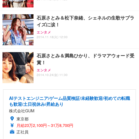
石原さとみ＆松下奈緒、シェネルの生歌サプラ
イズに涙！
エンタメ
2014.11.18(火) 12:00
石原さとみ＆満島ひかり、ドラマアウォード受
賞！
エンタメ
2014.10.24(金) 11:30
AIテストエンジニア/ゲーム品質検証/未経験歓迎/初めての転職
も歓迎/土日祝休み/昇給あり
株式会社GUM
東京都
月給23万2,100円～31万8,700円
正社員