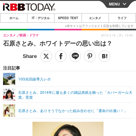
MENU
CLOSE
ホーム
IT・デジタル
SPEED TEST
エンタメ
ライフ
ホーム
IT・デジタル
エンタメ
映画・ドラマ
2015.3.16（月）10:40
石原さとみ、ホワイトデーの思い出は？
IT・デジタルTOP
スマートフォン
SPEED TEST
ネタ
ガジェット・ツール
エンタメ
注目記事
ショッピング
その他
エンタメTOP
映画・ドラマ
ライフ
10G光回線導入レポ
韓流・K-POP
韓国・芸能
ライフTOP
グルメ
リリース一覧
石原さとみ、2014年に最も多くの雑誌表紙を飾った「カバーガール大
音楽
スポーツ
ペット
ショッピング
賞」受賞
プッシュ通知の停止方法
グラビア
ブログ
その他
石原さとみ、ありそうでなかった組み合わせに「運命の出逢い！」
ショッピング
その他