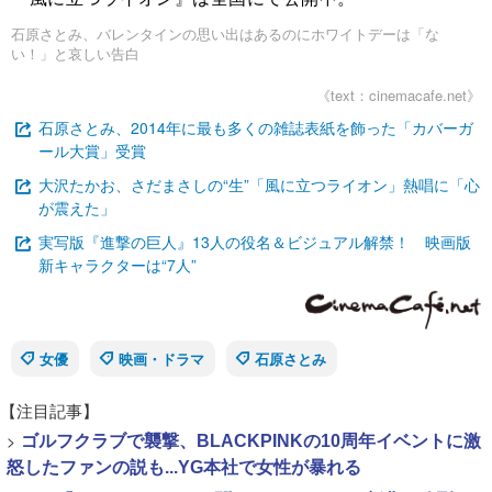
石原さとみ、バレンタインの思い出はあるのにホワイトデーは「な
い！」と哀しい告白
《text：cinemacafe.net》
石原さとみ、2014年に最も多くの雑誌表紙を飾った「カバーガ
ール大賞」受賞
大沢たかお、さだまさしの“生”「風に立つライオン」熱唱に「心
が震えた」
実写版『進撃の巨人』13人の役名＆ビジュアル解禁！ 映画版
新キャラクターは“7人”
女優
映画・ドラマ
石原さとみ
【注目記事】
>
ゴルフクラブで襲撃、BLACKPINKの10周年イベントに激
怒したファンの説も...YG本社で女性が暴れる