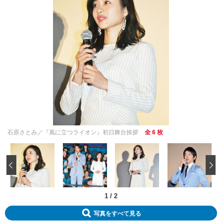
石原さとみ／『風に立つライオン』初日舞台挨拶
全 6 枚
‹
1
/
2
写真をすべて見る