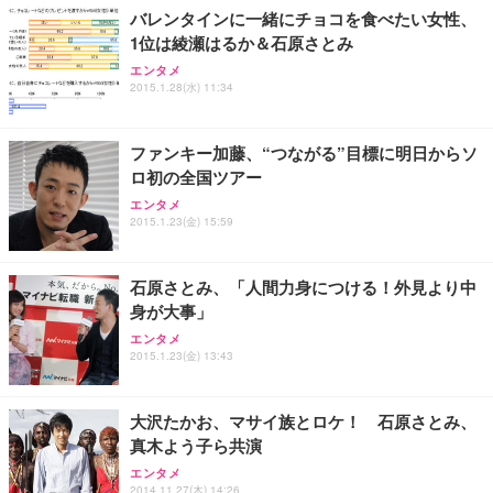
バレンタインに一緒にチョコを食べたい女性、
務用 おしゃれ パソコンチェア (ホワイト)
1位は綾瀬はるか＆石原さとみ
ANDWINT オフィスチェア デスクチェア 肘なし メ
【MiniLED/24.5inch/280Hz/FHD】GRAPHT THE S
アイリスオーヤマ ペットシーツ 超厚型 お徳用 レギ
ッシュ 通気性 ランバーサポート付き 腰サポート ガ
HOOTER Gaming Monitor 24” Essential ゲーミン
エンタメ
ュラー 200枚入【Amazon.co.jp限定】
ス圧無段階昇降 360度回転 キャスター付き コンパク
グモニター QD 24.5インチ 1ms FHD 量子ドット 残
2015.1.28(水) 11:34
ト 幅52×奥行58.5×高さ84～96cm テレワーク 在宅
像低減 (3年保証 | 輝点保証 | 日本メーカー)
￥3,731
￥4,139
￥34,980
勤務 ブラック
ファンキー加藤、“つながる”目標に明日からソ
ロ初の全国ツアー
エンタメ
2015.1.23(金) 15:59
石原さとみ、「人間力身につける！外見より中
身が大事」
エンタメ
2015.1.23(金) 13:43
大沢たかお、マサイ族とロケ！ 石原さとみ、
真木よう子ら共演
エンタメ
2014.11.27(木) 14:26