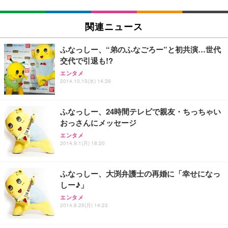
EIZO ビジネス向けプレミアムモニター | FlexScan
SIHOO B100 オフィスチェア／デスクチェア メッシ
Amazonベーシック ペットシーツ 厚型 ワイド 42枚
EV2740X-WT | 27.0型4K UHD・USB Type-C・ホワ
ュチェア 人間工学 疲れない ブラック
x2袋(84枚) ホワイト(吸収面:ライトブルー)
関連ニュース
イト
￥27,999
￥3,234
￥109,572
ふなっしー、“弟のふなごろー”と初共演…世代
交代で引退も!?
Sezlife オフィスチェア デスクチェア 疲れない テレ
【純正品】27"ゲーミングモニター DualSense 充電
ネオ・ルーライフ ネオ・オムツ L 中型犬用 26枚入
エンタメ
ワーク チェア 強化バックレスト 30度ロッキング機
フック付き（CFI-ZDM1J）
り 単品
2014.10.15(水) 14:39
能 人間工学 椅子 腰サポート 90度跳ね上げ式アーム
レスト 3Dヘッドレスト ハンガー付き 高反発クッシ
￥49,979
￥1,800
￥7,680
ョン PCチェア 通気性メッシュ ゲーミング/勉強/事
ふなっしー、24時間テレビで親友・ちっちゃい
務用 おしゃれ パソコンチェア (ブラック)
おっさんにメッセージ
Sezlife オフィスチェア デスクチェア 疲れない テレ
【整備済み品】Dell E2724HS 27インチ 液晶モニタ
Smart Basic(スマートベーシック) 【Amazon.co.jp
エンタメ
ワーク チェア 強化バックレスト 30度ロッキング機
ー フルHD（1920×1080）VA 非光沢 HDMI/DisplayP
限定】 Smart Basic アイリスオーヤマ ペットシーツ
2014.9.1(月) 18:20
能 人間工学 椅子 腰サポート 90度跳ね上げ式アーム
ort/VGA スピーカー内蔵 高さ調整 スイベル VESA対
超厚型 お徳用 ワイド 100枚入 (x 1) (ケース販売)
レスト 3Dヘッドレスト ハンガー付き 高反発クッシ
応 ComfortView ビジネス向け
￥7,680
￥15,800
￥3,670
ョン PCチェア 通気性メッシュ ゲーミング/勉強/事
ふなっしー、大渕弁護士の再婚に「幸せになっ
務用 おしゃれ パソコンチェア (ホワイト)
しー♪」
ANDWINT オフィスチェア デスクチェア 肘なし メ
【MiniLED/24.5inch/280Hz/FHD】GRAPHT THE S
アイリスオーヤマ ペットシーツ 超厚型 お徳用 レギ
ッシュ 通気性 ランバーサポート付き 腰サポート ガ
HOOTER Gaming Monitor 24” Essential ゲーミン
エンタメ
ュラー 200枚入【Amazon.co.jp限定】
ス圧無段階昇降 360度回転 キャスター付き コンパク
グモニター QD 24.5インチ 1ms FHD 量子ドット 残
2014.8.25(月) 14:23
ト 幅52×奥行58.5×高さ84～96cm テレワーク 在宅
像低減 (3年保証 | 輝点保証 | 日本メーカー)
￥3,731
￥4,139
￥34,980
勤務 ブラック