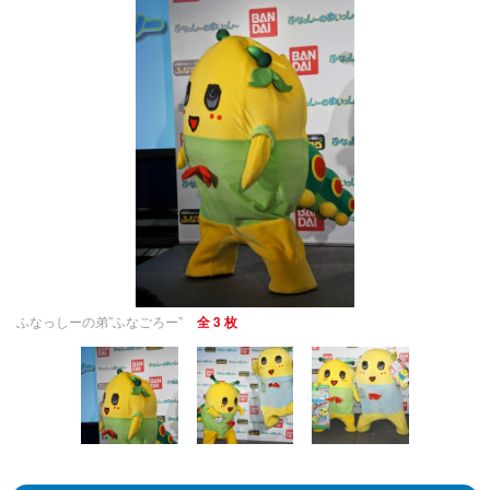
ふなっしーの弟”ふなごろー”
全 3 枚