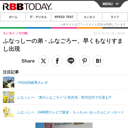
MENU
CLOSE
ホーム
IT・デジタル
SPEED TEST
エンタメ
ライフ
ホーム
IT・デジタル
エンタメ
その他
2014.10.15（水）20:04
ふなっしーの弟・ふなごろー、早くもなりすま
IT・デジタルTOP
スマートフォン
SPEED TEST
し出現
ネタ
ガジェット・ツール
エンタメ
ショッピング
その他
エンタメTOP
映画・ドラマ
ライフ
注目記事
韓流・K-POP
韓国・芸能
ライフTOP
グルメ
リリース一覧
10G光回線導入レポ
音楽
スポーツ
ペット
ショッピング
プッシュ通知の停止方法
ふなっしー、“弟のふなごろー”と初共演…世代交代で引退も!?
グラビア
ブログ
その他
ショッピング
その他
ふなっしー、24時間テレビで親友・ちっちゃいおっさんにメッセージ