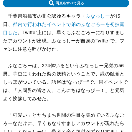
写真をすべて見る
千葉県船橋市の非公認ゆるキャラ・
ふなっしー
が15
日、
都内で行われたイベントで弟のふなごろーを初披露
目した
。Twitter上には、早くもふなごろーになりすまし
たアカウントが出現。ふなっしーが自身のTwitterで、フ
ァンに注意を呼びかけた。
ふなごろーは、274体いるというふなっしー兄弟の56
男。芋虫にくわれた梨の妖精ということで、緑の触覚と
しっぽがついている。語尾は“なっぴー”で、同イベントで
は、「人間界の皆さん、こんにちはなっぴー！」と元気
よく挨拶してみせた。
「可愛い」とたちまち世間の注目を集めているふなご
ろーなだけに、早くもなりすましアカウントが現れたら
しい。ふなっしーは、偽者と全く気付かずなりすましと