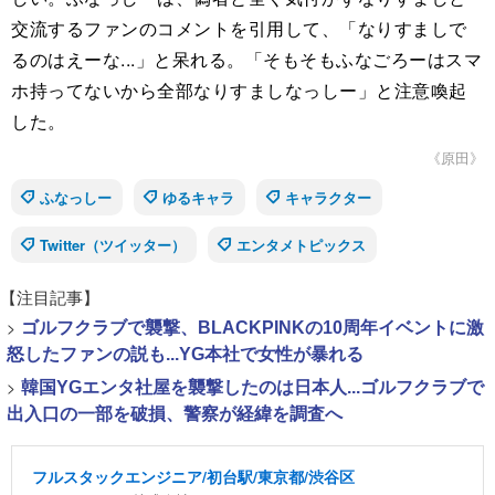
交流するファンのコメントを引用して、「なりすましで
るのはえーな...」と呆れる。「そもそもふなごろーはスマ
ホ持ってないから全部なりすましなっしー」と注意喚起
した。
《原田》
ふなっしー
ゆるキャラ
キャラクター
Twitter（ツイッター）
エンタメトピックス
【注目記事】
>
ゴルフクラブで襲撃、BLACKPINKの10周年イベントに激
怒したファンの説も...YG本社で女性が暴れる
>
韓国YGエンタ社屋を襲撃したのは日本人...ゴルフクラブで
出入口の一部を破損、警察が経緯を調査へ
フルスタックエンジニア/初台駅/東京都/渋谷区