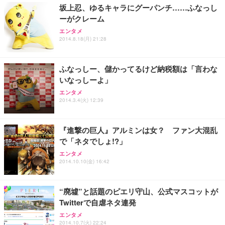
坂上忍、ゆるキャラにグーパンチ……ふなっし
ーがクレーム
エンタメ
2014.8.18(月) 21:28
ふなっしー、儲かってるけど納税額は「言わな
いなっしーよ」
エンタメ
2014.3.4(火) 12:39
『進撃の巨人』アルミンは女？ ファン大混乱
で「ネタでしょ!?」
エンタメ
2014.10.10(金) 16:42
“廃墟”と話題のピエリ守山、公式マスコットが
Twitterで自虐ネタ連発
エンタメ
2014.10.7(火) 22:24