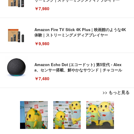
￥7,980
Amazon Fire TV Stick 4K Plus | 映画館のような4K
体験 | ストリーミングメディアプレイヤー
￥9,980
Amazon Echo Dot (エコードット) 第5世代 - Alex
a、センサー搭載、鮮やかなサウンド｜チャコール
￥7,480
>> もっと見る
[EdoErgo] オフィスチェア 椅子 テレワーク 疲れな
EIZO ビジネス向けプレミアムモニター | FlexScan
Amazonベーシック ペットシーツ 薄型 レギュラー 1
い 跳ね上げ式アームレスト コンパクト 約105度ロッ
EV3240X-WT | 31.5型4K UHD・USB Type-C・ホワ
回使い捨て 無香料 ホワイト 300枚
キング pc 事務椅子 360度回転 座面昇降 強化ナイロ
イト
ン樹脂ベース 通気性メッシュ 在宅ワーク H-WY01
￥3,373
￥5,699
￥105,595
(黒網+黒枠+黒足)