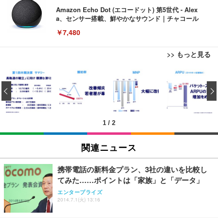
Amazon Echo Dot (エコードット) 第5世代 - Alex
a、センサー搭載、鮮やかなサウンド｜チャコール
￥7,480
>> もっと見る
[EdoErgo] オフィスチェア 椅子 テレワーク 疲れな
EIZO ビジネス向けプレミアムモニター | FlexScan
Amazonベーシック ペットシーツ 薄型 レギュラー 1
い 跳ね上げ式アームレスト コンパクト 約105度ロッ
EV3240X-WT | 31.5型4K UHD・USB Type-C・ホワ
‹
回使い捨て 無香料 ホワイト 300枚
キング pc 事務椅子 360度回転 座面昇降 強化ナイロ
イト
ン樹脂ベース 通気性メッシュ 在宅ワーク H-WY01
￥3,373
￥5,699
￥105,595
(黒網+黒枠+黒足)
1
/
2
EIZO ビジネス向けプレミアムモニター | FlexScan
SIHOO B100 オフィスチェア／デスクチェア メッシ
Amazonベーシック ペットシーツ 厚型 ワイド 42枚
EV2740X-WT | 27.0型4K UHD・USB Type-C・ホワ
ュチェア 人間工学 疲れない ブラック
x2袋(84枚) ホワイト(吸収面:ライトブルー)
関連ニュース
イト
￥27,999
￥3,234
￥109,572
携帯電話の新料金プラン、3社の違いを比較し
てみた……ポイントは「家族」と「データ」
Sezlife オフィスチェア デスクチェア 疲れない テレ
【純正品】27"ゲーミングモニター DualSense 充電
ネオ・ルーライフ ネオ・オムツ L 中型犬用 26枚入
エンタープライズ
ワーク チェア 強化バックレスト 30度ロッキング機
2014.7.1(火) 13:16
フック付き（CFI-ZDM1J）
り 単品
能 人間工学 椅子 腰サポート 90度跳ね上げ式アーム
レスト 3Dヘッドレスト ハンガー付き 高反発クッシ
￥49,979
￥1,800