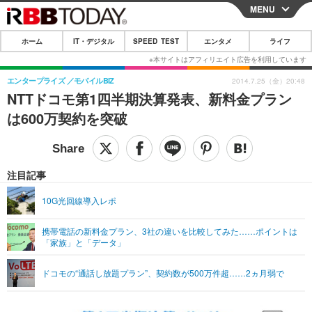
MENU
CLOSE
ホーム
IT・デジタル
SPEED TEST
エンタメ
ライフ
ホーム
IT・デジタル
エンタープライズ
モバイルBIZ
2014.7.25（金）20:48
NTTドコモ第1四半期決算発表、新料金プラン
IT・デジタルTOP
スマートフォン
SPEED TEST
は600万契約を突破
ネタ
ガジェット・ツール
エンタメ
ショッピング
その他
エンタメTOP
映画・ドラマ
ライフ
注目記事
韓流・K-POP
韓国・芸能
ライフTOP
グルメ
リリース一覧
10G光回線導入レポ
音楽
スポーツ
ペット
ショッピング
プッシュ通知の停止方法
携帯電話の新料金プラン、3社の違いを比較してみた……ポイントは
「家族」と「データ」
グラビア
ブログ
その他
ショッピング
その他
ドコモの“通話し放題プラン”、契約数が500万件超……2ヵ月弱で