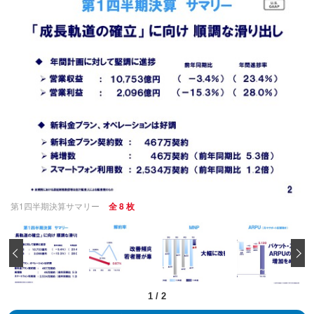
第1四半期決算サマリー
全 8 枚
‹
1
/
2