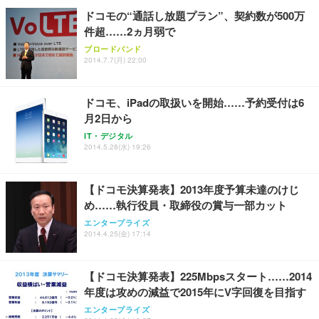
￥7,680
ョン PCチェア 通気性メッシュ ゲーミング/勉強/事
ドコモの“通話し放題プラン”、契約数が500万
務用 おしゃれ パソコンチェア (ブラック)
件超……2ヵ月弱で
Sezlife オフィスチェア デスクチェア 疲れない テレ
【整備済み品】Dell E2724HS 27インチ 液晶モニタ
Smart Basic(スマートベーシック) 【Amazon.co.jp
ブロードバンド
ワーク チェア 強化バックレスト 30度ロッキング機
ー フルHD（1920×1080）VA 非光沢 HDMI/DisplayP
限定】 Smart Basic アイリスオーヤマ ペットシーツ
2014.7.7(月) 22:00
能 人間工学 椅子 腰サポート 90度跳ね上げ式アーム
ort/VGA スピーカー内蔵 高さ調整 スイベル VESA対
超厚型 お徳用 ワイド 100枚入 (x 1) (ケース販売)
レスト 3Dヘッドレスト ハンガー付き 高反発クッシ
応 ComfortView ビジネス向け
￥7,680
￥15,800
￥3,670
ョン PCチェア 通気性メッシュ ゲーミング/勉強/事
ドコモ、iPadの取扱いを開始……予約受付は6
務用 おしゃれ パソコンチェア (ホワイト)
月2日から
ANDWINT オフィスチェア デスクチェア 肘なし メ
【MiniLED/24.5inch/280Hz/FHD】GRAPHT THE S
アイリスオーヤマ ペットシーツ 超厚型 お徳用 レギ
ッシュ 通気性 ランバーサポート付き 腰サポート ガ
HOOTER Gaming Monitor 24” Essential ゲーミン
IT・デジタル
ュラー 200枚入【Amazon.co.jp限定】
ス圧無段階昇降 360度回転 キャスター付き コンパク
グモニター QD 24.5インチ 1ms FHD 量子ドット 残
2014.5.28(水) 19:26
ト 幅52×奥行58.5×高さ84～96cm テレワーク 在宅
像低減 (3年保証 | 輝点保証 | 日本メーカー)
￥3,731
￥4,139
￥34,980
勤務 ブラック
【ドコモ決算発表】2013年度予算未達のけじ
め……執行役員・取締役の賞与一部カット
エンタープライズ
2014.4.25(金) 17:14
【ドコモ決算発表】225Mbpsスタート……2014
年度は攻めの減益で2015年にV字回復を目指す
エンタープライズ