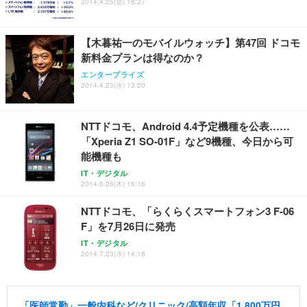
2014.4.25(金) 18:27
【木暮祐一のモバイルウォッチ】第47回 ドコモ
新料金プランは得なのか？
エンタープライズ
2014.4.23(水) 13:20
NTTドコモ、Android 4.4予定機種を公表……
「Xperia Z1 SO-01F」など9機種、今日から可
能機種も
IT・デジタル
2014.6.26(木) 16:16
NTTドコモ、「らくらくスマートフォン3 F-06
F」を7月26日に発売
IT・デジタル
2014.7.23(水) 14:16
「医師常勤」一般内科など/クリニック/高額年収「1,800万円