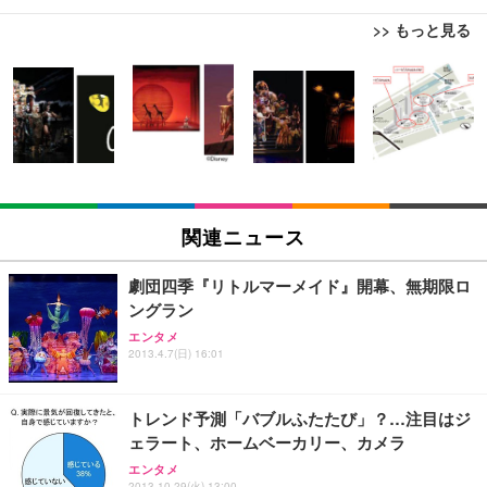
>> もっと見る
[EdoErgo] オフィスチェア 椅子 テレワーク 疲れな
EIZO ビジネス向けプレミアムモニター | FlexScan
Amazonベーシック ペットシーツ 薄型 レギュラー 1
い 跳ね上げ式アームレスト コンパクト 約105度ロッ
EV3240X-WT | 31.5型4K UHD・USB Type-C・ホワ
回使い捨て 無香料 ホワイト 300枚
キング pc 事務椅子 360度回転 座面昇降 強化ナイロ
イト
ン樹脂ベース 通気性メッシュ 在宅ワーク H-WY01
￥3,373
￥5,699
￥105,595
(黒網+黒枠+黒足)
EIZO ビジネス向けプレミアムモニター | FlexScan
SIHOO B100 オフィスチェア／デスクチェア メッシ
Amazonベーシック ペットシーツ 厚型 ワイド 42枚
EV2740X-WT | 27.0型4K UHD・USB Type-C・ホワ
ュチェア 人間工学 疲れない ブラック
x2袋(84枚) ホワイト(吸収面:ライトブルー)
関連ニュース
イト
￥27,999
￥3,234
￥109,572
劇団四季『リトルマーメイド』開幕、無期限ロ
ングラン
Sezlife オフィスチェア デスクチェア 疲れない テレ
【純正品】27"ゲーミングモニター DualSense 充電
ネオ・ルーライフ ネオ・オムツ L 中型犬用 26枚入
エンタメ
ワーク チェア 強化バックレスト 30度ロッキング機
2013.4.7(日) 16:01
フック付き（CFI-ZDM1J）
り 単品
能 人間工学 椅子 腰サポート 90度跳ね上げ式アーム
レスト 3Dヘッドレスト ハンガー付き 高反発クッシ
￥49,979
￥1,800
￥7,680
ョン PCチェア 通気性メッシュ ゲーミング/勉強/事
トレンド予測「バブルふたたび」？…注目はジ
務用 おしゃれ パソコンチェア (ブラック)
ェラート、ホームベーカリー、カメラ
Sezlife オフィスチェア デスクチェア 疲れない テレ
【整備済み品】Dell E2724HS 27インチ 液晶モニタ
Smart Basic(スマートベーシック) 【Amazon.co.jp
エンタメ
ワーク チェア 強化バックレスト 30度ロッキング機
ー フルHD（1920×1080）VA 非光沢 HDMI/DisplayP
限定】 Smart Basic アイリスオーヤマ ペットシーツ
2013.10.29(火) 13:00