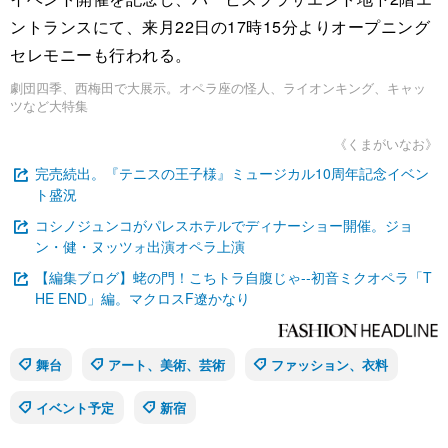
ントランスにて、来月22日の17時15分よりオープニング
セレモニーも行われる。
劇団四季、西梅田で大展示。オペラ座の怪人、ライオンキング、キャッ
ツなど大特集
《くまがいなお》
完売続出。『テニスの王子様』ミュージカル10周年記念イベン
ト盛況
コシノジュンコがパレスホテルでディナーショー開催。ジョ
ン・健・ヌッツォ出演オペラ上演
【編集ブログ】蛯の門！こちトラ自腹じゃ--初音ミクオペラ「T
HE END」編。マクロスF遼かなり
舞台
アート、美術、芸術
ファッション、衣料
イベント予定
新宿