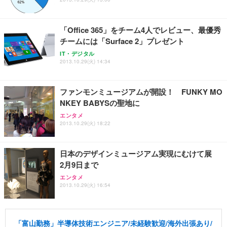
能 人間工学 椅子 腰サポート 90度跳ね上げ式アーム
ort/VGA スピーカー内蔵 高さ調整 スイベル VESA対
超厚型 お徳用 ワイド 100枚入 (x 1) (ケース販売)
レスト 3Dヘッドレスト ハンガー付き 高反発クッシ
応 ComfortView ビジネス向け
￥7,680
￥15,800
￥3,670
ョン PCチェア 通気性メッシュ ゲーミング/勉強/事
「Office 365」をチーム4人でレビュー、最優秀
務用 おしゃれ パソコンチェア (ホワイト)
チームには「Surface 2」プレゼント
ANDWINT オフィスチェア デスクチェア 肘なし メ
【MiniLED/24.5inch/280Hz/FHD】GRAPHT THE S
アイリスオーヤマ ペットシーツ 超厚型 お徳用 レギ
ッシュ 通気性 ランバーサポート付き 腰サポート ガ
HOOTER Gaming Monitor 24” Essential ゲーミン
IT・デジタル
ュラー 200枚入【Amazon.co.jp限定】
ス圧無段階昇降 360度回転 キャスター付き コンパク
グモニター QD 24.5インチ 1ms FHD 量子ドット 残
2013.10.29(火) 14:34
ト 幅52×奥行58.5×高さ84～96cm テレワーク 在宅
像低減 (3年保証 | 輝点保証 | 日本メーカー)
￥3,731
￥4,139
￥34,980
勤務 ブラック
ファンモンミュージアムが開設！ FUNKY MO
NKEY BABYSの聖地に
エンタメ
2013.10.29(火) 18:22
日本のデザインミュージアム実現にむけて展
2月9日まで
エンタメ
2013.10.29(火) 16:54
「富山勤務」半導体技術エンジニア/未経験歓迎/海外出張あり/