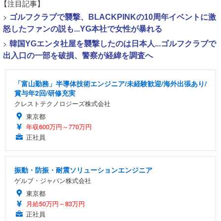
【注目記事】
>
ゴルフクラブで襲撃、BLACKPINKの10周年イベントに激
怒したファンの説も...YG本社で女性が暴れる
>
韓国YGエンタ社屋を襲撃したのは日本人...ゴルフクラブで
出入口の一部を破損、警察が経緯を調査へ
「富山勤務」半導体技術エンジニア/未経験歓迎/海外出張あり/
賞与年2回/研修充実
クレストテクノロジーズ株式会社
東京都
年収600万円～770万円
正社員
振動・防振・耐震ソリューションエンジニア
ゲルブ・ジャパン株式会社
東京都
月給50万円～83万円
正社員