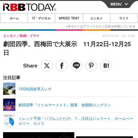
MENU
CLOSE
ホーム
IT・デジタル
SPEED TEST
エンタメ
ライフ
ホーム
IT・デジタル
エンタメ
映画・ドラマ
2013.10.31（木）8:00
劇団四季、西梅田で大展示 11月22日-12月25
IT・デジタルTOP
スマートフォン
SPEED TEST
日
ネタ
ガジェット・ツール
エンタメ
ショッピング
その他
エンタメTOP
映画・ドラマ
ライフ
注目記事
韓流・K-POP
韓国・芸能
ライフTOP
グルメ
リリース一覧
10G光回線導入レポ
音楽
スポーツ
ペット
ショッピング
プッシュ通知の停止方法
劇団四季『リトルマーメイド』開幕、無期限ロングラン
グラビア
ブログ
その他
トレンド予測「バブルふたたび」？…注目はジェラート、ホームベー
ショッピング
その他
カリー、カメラ