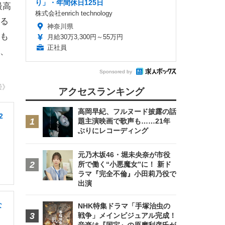
り」・年間休日125日
最高
株式会社enrich technology
る
神奈川県
も
月給30万3,300円～55万円
正社員
、
Sponsored by
崇》
アクセスランキング
高岡早紀、フルヌード披露の話
2
題主演映画で歌声も……21年
ぶりにレコーディング
元乃木坂46・堀未央奈が市役
所で働く“小悪魔女”に！ 新ド
ラマ『完全不倫』小田莉乃役で
出演
な
NHK特集ドラマ「手塚治虫の
戦争」メインビジュアル完成！