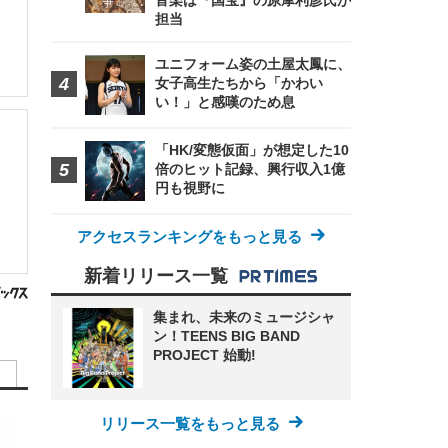
音楽は『国宝』の原摩利彦氏が
担当
ユニフォーム姿の土屋太鳳に、
女子高生たちから「かわい
い！」と感嘆のため息
「HK/変態仮面」が想定した10
倍のヒット記録、興行収入1億
円も視野に
アクセスランキングをもっと見る
新着リリース一覧
集まれ、未来のミュージシャ
ン！TEENS BIG BAND
PROJECT 始動!
リリース一覧をもっと見る