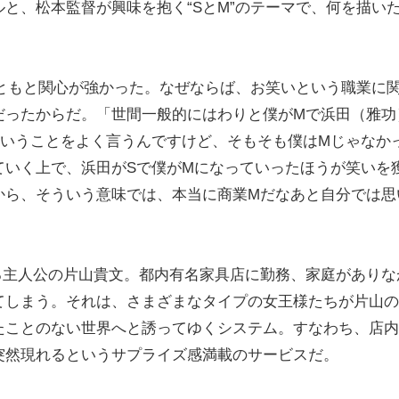
と、松本監督が興味を抱く“SとM”のテーマで、何を描い
ともと関心が強かった。なぜならば、お笑いという職業に
だったからだ。「世間一般的にはわりと僕がMで浜田（雅功
ういうことをよく言うんですけど、そもそも僕はMじゃなか
ていく上で、浜田がSで僕がMになっていったほうが笑いを
から、そういう意味では、本当に商業Mだなあと自分では思
主人公の片山貴文。都内有名家具店に勤務、家庭がありな
てしまう。それは、さまざまなタイプの女王様たちが片山の
たことのない世界へと誘ってゆくシステム。すなわち、店内
突然現れるというサプライズ感満載のサービスだ。