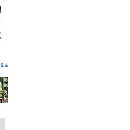
エコー
xa、
な
と見る
FHD】
ェ
ット
 メ
レギ
 ゲ
ーサ