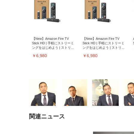
【New】Amazon Fire TV
【New】Amazon Fire TV
Stick HD | 手軽にストリーミ
Stick HD | 手軽にストリーミ
ングをはじめよう | ストリー
ングをはじめよう | ストリー
ミングメディアプレイヤー
ミングメディアプレイヤー
￥6,980
￥6,980
関連ニュース
EIZO ビジネス向けプレミア
EIZO ビジネス向けプレミア
【純
[EdoErgo] オフィスチェア 椅
Amazonベーシック ペットシ
SIHOO B100 オフィスチェア
Amazonベーシック ペットシ
ムモニター | FlexScan
ムモニター | FlexScan
ニタ
子 テレワーク 疲れない 跳ね
ーツ 薄型 レギュラー 1回使い
／デスクチェア メッシュチェ
ーツ 厚型 ワイド 42枚x2袋(84
EV3240X-WT | 31.5型4K
EV2740X-WT | 27.0型4K
ク付