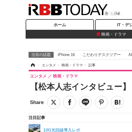
ホーム
IT・デ
映画・ドラマ
注目の話題
iPhone 16
こだわりデスクツアー
A
ホーム
›
エンタメ
›
映画・ドラマ
›
記事
エンタメ
映画・ドラマ
【松本人志インタビュー】
注目記事
10G光回線導入レポ