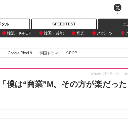
X
ジタル
SPEEDTEST
エ
韓流・K-POP
韓国・芸能
音楽
スポーツ
I
Google Pixel 9
韓国ドラマ
K-POP
2013年10月5日（土） 11
「僕は“商業”M。その方が楽だった