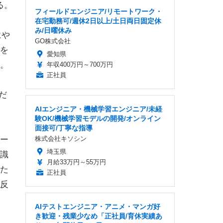
る。
フィールドエンジニア/リモートワーク・
在宅勤務可/週休2日以上/土日両日固定休
み/日曜休み
にや
GO株式会社
を
愛知県
。
年収400万円～700万円
正社員
、
だ
AIエンジニア・機械学習エンジニア/未経
験OK/機械学習モデルの開発/オンライン
面接可/丁寧な指導
ー
株式会社キソシン
埼玉県
識
月給33万円～55万円
た
正社員
反
AIテストエンジニア・アニメ・マンガ好
き歓迎・残業少なめ「正社員/育休実績あ