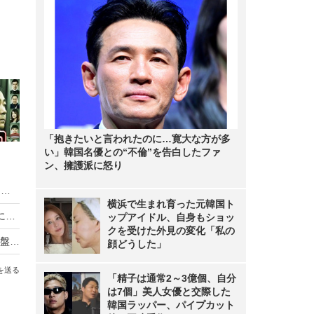
「抱きたいと言われたのに…寛大な方が多
い」韓国名優との“不倫”を告白したファ
ン、擁護派に怒り
【インタビュー】SKE48・鎌田菜月、水着やランジェリーに挑戦した初写真集は「発見や自信をもらえることが…」
横浜で生まれ育った元韓国ト
【インタビュー】堀未央奈、序列1位の高校生役に強い思い入れ「私が演じないでどうする」
ップアイドル、自身もショッ
クを受けた外見の変化「私の
北海道電力が「ほくでん光」をスタート！顧客基盤を強みにHEMS拡大にも寄与へ
顔どうした」
を送る
「精子は通常2～3億個、自分
は7個」美人女優と交際した
韓国ラッパー、パイプカット