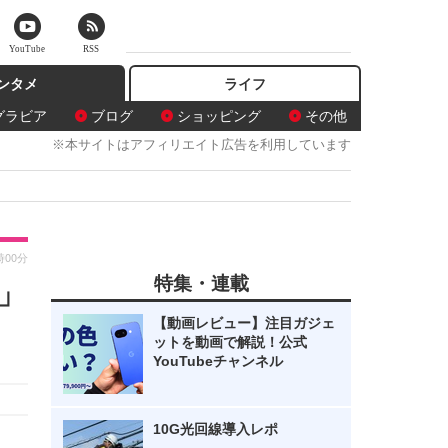
YouTube
RSS
ンタメ
ライフ
グラビア
ブログ
ショッピング
その他
※本サイトはアフィリエイト広告を利用しています
時00分
特集・連載
」
【動画レビュー】注目ガジェ
ットを動画で解説！公式
YouTubeチャンネル
10G光回線導入レポ