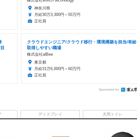
株式会社enrich technology
神奈川県
月給30万3,300円～55万円
正社員
験
クラウドエンジニア/クラウド移行・環境構築を担当/有給
丁目
取得しやすい職場
株式会社alBee
東京都
月給31万6,000円～60万円
正社員
Sponsored by
ア
ディスプレイ
犬用トイレ