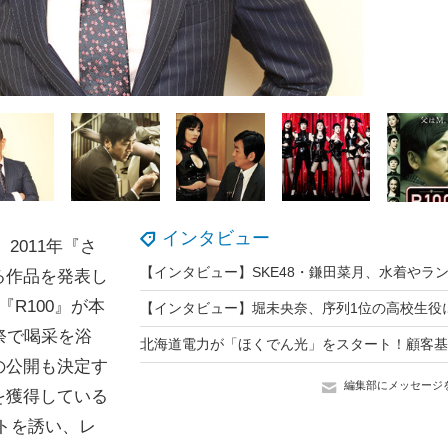
インタビュー
2011年『さ
る作品を発表し
R100』が本
祭で喝采を浴
の公開も決定す
編集部にメッセージ
を獲得している
ストを誘い、レ