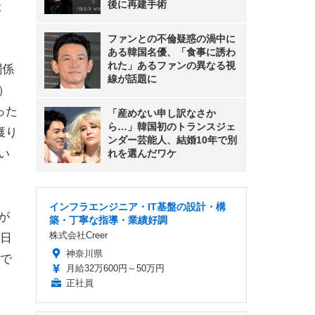
後に再建手術
た
ファンとの不倫疑惑の渦中に
ある韓国名優、「食事に誘わ
れた」あるファンの異なる視
関係
線が話題に
）
った
「産めない申し訳なさか
ら…」韓国初のトランスジェ
獲り
ンダー芸能人、結婚10年で別
い
れを選んだワケ
インフラエンジニア・IT基盤の設計・構
が
築・丁寧な指導・業績好調
株式会社Creer
日
神奈川県
で
月給32万600円～50万円
正社員