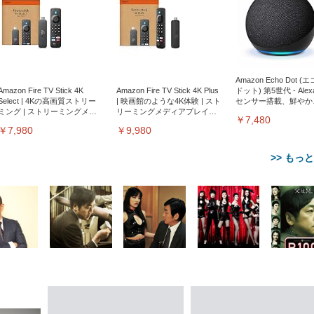
Amazon Echo Dot (
Amazon Fire TV Stick 4K
Amazon Fire TV Stick 4K Plus
ドット) 第5世代 - Ale
Select | 4Kの高画質ストリー
| 映画館のような4K体験 | スト
センサー搭載、鮮やか
ミング | ストリーミングメデ
リーミングメディアプレイヤ
サウンド｜チャコール
￥7,480
ィアプレイヤー
ー
￥7,980
￥9,980
>> もっ
【整備済み品】Dell
【MiniLED/24.5inch/280Hz/
正品】27"ゲーミングモ
ANDWINT オフィスチ
アイリスオーヤマ ペ
Sezlife オフィスチェア デスク
ネオ・ルーライフ ネオ・オム
E2724HS 27インチ 液晶モ
Sezlife オフィスチェア デスク
Smart Basic(スマートベーシ
GRAPHT THE SHOOTER
ー DualSense 充電フッ
ア デスクチェア 肘なし
シーツ 超厚型 お徳用 
チェア 疲れない テレワーク
ツ L 中型犬用 26枚入り 単品
ニター フル
チェア 疲れない テレワーク
ック) 【Amazon.co.jp限定】
Gaming Monitor 24” Essential
き（CFI-ZDM1J）
ッシュ 通気性 ランバ
ュラー 200枚入