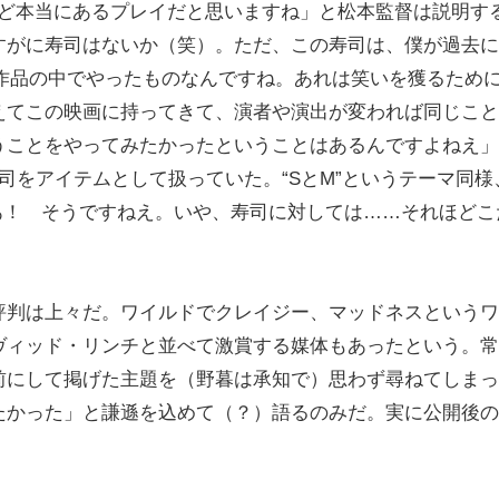
ど本当にあるプレイだと思いますね」と松本監督は説明す
すがに寿司はないか（笑）。ただ、この寿司は、僕が過去に
UM』という作品の中でやったものなんですね。あれは笑いを獲るため
えてこの映画に持ってきて、演者や演出が変われば同じこと
うことをやってみたかったということはあるんですよねえ」
司をアイテムとして扱っていた。“SとM”というテーマ同様
あ！ そうですねえ。いや、寿司に対しては……それほどこ
判は上々だ。ワイルドでクレイジー、マッドネスというワ
ヴィッド・リンチと並べて激賞する媒体もあったという。常
前にして掲げた主題を（野暮は承知で）思わず尋ねてしまっ
たかった」と謙遜を込めて（？）語るのみだ。実に公開後の