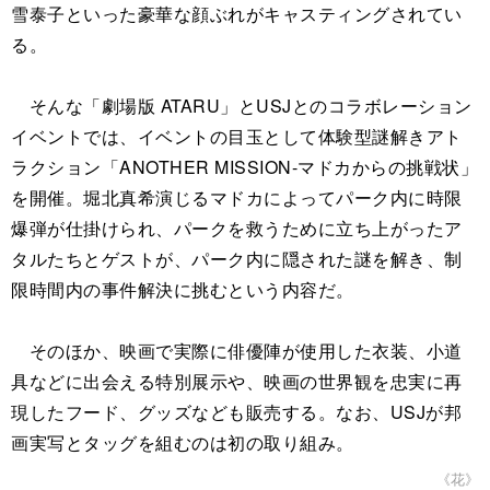
雪泰子といった豪華な顔ぶれがキャスティングされてい
る。
そんな「劇場版 ATARU」とUSJとのコラボレーション
イベントでは、イベントの目玉として体験型謎解きアト
ラクション「ANOTHER MISSION-マドカからの挑戦状」
を開催。堀北真希演じるマドカによってパーク内に時限
爆弾が仕掛けられ、パークを救うために立ち上がったア
タルたちとゲストが、パーク内に隠された謎を解き、制
限時間内の事件解決に挑むという内容だ。
そのほか、映画で実際に俳優陣が使用した衣装、小道
具などに出会える特別展示や、映画の世界観を忠実に再
現したフード、グッズなども販売する。なお、USJが邦
画実写とタッグを組むのは初の取り組み。
《花》