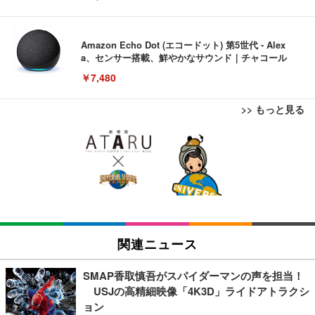
Amazon Echo Dot (エコードット) 第5世代 - Alex
a、センサー搭載、鮮やかなサウンド｜チャコール
￥7,480
>> もっと見る
[EdoErgo] オフィスチェア 椅子 テレワーク 疲れな
EIZO ビジネス向けプレミアムモニター | FlexScan
Amazonベーシック ペットシーツ 薄型 レギュラー 1
い 跳ね上げ式アームレスト コンパクト 約105度ロッ
EV3240X-WT | 31.5型4K UHD・USB Type-C・ホワ
回使い捨て 無香料 ホワイト 300枚
キング pc 事務椅子 360度回転 座面昇降 強化ナイロ
イト
ン樹脂ベース 通気性メッシュ 在宅ワーク H-WY01
￥3,373
￥5,699
￥105,595
(黒網+黒枠+黒足)
EIZO ビジネス向けプレミアムモニター | FlexScan
SIHOO B100 オフィスチェア／デスクチェア メッシ
Amazonベーシック ペットシーツ 厚型 ワイド 42枚
EV2740X-WT | 27.0型4K UHD・USB Type-C・ホワ
ュチェア 人間工学 疲れない ブラック
x2袋(84枚) ホワイト(吸収面:ライトブルー)
関連ニュース
イト
￥27,999
￥3,234
￥109,572
SMAP香取慎吾がスパイダーマンの声を担当！
USJの高精細映像「4K3D」ライドアトラクシ
Sezlife オフィスチェア デスクチェア 疲れない テレ
ョン
【純正品】27"ゲーミングモニター DualSense 充電
ネオ・ルーライフ ネオ・オムツ L 中型犬用 26枚入
ワーク チェア 強化バックレスト 30度ロッキング機