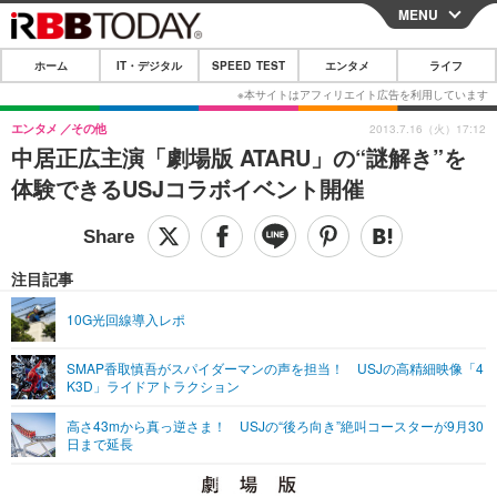
MENU
CLOSE
ホーム
IT・デジタル
SPEED TEST
エンタメ
ライフ
ホーム
IT・デジタル
エンタメ
その他
2013.7.16（火）17:12
中居正広主演「劇場版 ATARU」の“謎解き”を
IT・デジタルTOP
スマートフォン
SPEED TEST
体験できるUSJコラボイベント開催
ネタ
ガジェット・ツール
エンタメ
ショッピング
その他
エンタメTOP
映画・ドラマ
ライフ
注目記事
韓流・K-POP
韓国・芸能
ライフTOP
グルメ
リリース一覧
10G光回線導入レポ
音楽
スポーツ
ペット
ショッピング
プッシュ通知の停止方法
SMAP香取慎吾がスパイダーマンの声を担当！ USJの高精細映像「4
K3D」ライドアトラクション
グラビア
ブログ
その他
高さ43mから真っ逆さま！ USJの“後ろ向き”絶叫コースターが9月30
ショッピング
その他
日まで延長