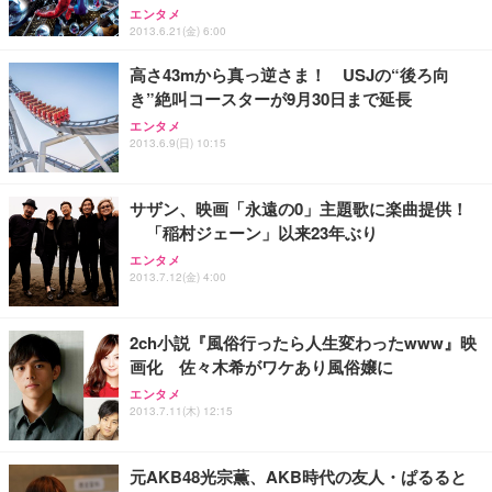
フック付き（CFI-ZDM1J）
り 単品
エンタメ
能 人間工学 椅子 腰サポート 90度跳ね上げ式アーム
2013.6.21(金) 6:00
レスト 3Dヘッドレスト ハンガー付き 高反発クッシ
￥49,979
￥1,800
￥7,680
ョン PCチェア 通気性メッシュ ゲーミング/勉強/事
高さ43mから真っ逆さま！ USJの“後ろ向
務用 おしゃれ パソコンチェア (ブラック)
き”絶叫コースターが9月30日まで延長
Sezlife オフィスチェア デスクチェア 疲れない テレ
【整備済み品】Dell E2724HS 27インチ 液晶モニタ
Smart Basic(スマートベーシック) 【Amazon.co.jp
エンタメ
ワーク チェア 強化バックレスト 30度ロッキング機
ー フルHD（1920×1080）VA 非光沢 HDMI/DisplayP
限定】 Smart Basic アイリスオーヤマ ペットシーツ
2013.6.9(日) 10:15
能 人間工学 椅子 腰サポート 90度跳ね上げ式アーム
ort/VGA スピーカー内蔵 高さ調整 スイベル VESA対
超厚型 お徳用 ワイド 100枚入 (x 1) (ケース販売)
レスト 3Dヘッドレスト ハンガー付き 高反発クッシ
応 ComfortView ビジネス向け
￥7,680
￥15,800
￥3,670
ョン PCチェア 通気性メッシュ ゲーミング/勉強/事
サザン、映画「永遠の0」主題歌に楽曲提供！
務用 おしゃれ パソコンチェア (ホワイト)
「稲村ジェーン」以来23年ぶり
ANDWINT オフィスチェア デスクチェア 肘なし メ
【MiniLED/24.5inch/280Hz/FHD】GRAPHT THE S
アイリスオーヤマ ペットシーツ 超厚型 お徳用 レギ
ッシュ 通気性 ランバーサポート付き 腰サポート ガ
HOOTER Gaming Monitor 24” Essential ゲーミン
エンタメ
ュラー 200枚入【Amazon.co.jp限定】
ス圧無段階昇降 360度回転 キャスター付き コンパク
グモニター QD 24.5インチ 1ms FHD 量子ドット 残
2013.7.12(金) 4:00
ト 幅52×奥行58.5×高さ84～96cm テレワーク 在宅
像低減 (3年保証 | 輝点保証 | 日本メーカー)
￥3,731
￥4,139
￥34,980
勤務 ブラック
2ch小説『風俗行ったら人生変わったwww』映
画化 佐々木希がワケあり風俗嬢に
エンタメ
2013.7.11(木) 12:15
元AKB48光宗薫、AKB時代の友人・ぱるると