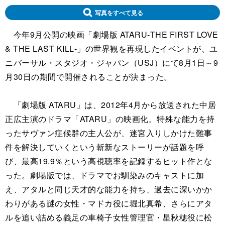
写真をすべて見る
今年9月公開の映画「劇場版 ATARU‐THE FIRST LOVE
& THE LAST KILL‐」の世界観を再現したイベントが、ユ
ニバーサル・スタジオ・ジャパン（USJ）にて8月1日～9
月30日の期間で開催されることが決まった。
「劇場版 ATARU」は、2012年4月から放送された中居
正広主演のドラマ「ATARU」の映画化。特殊な能力を持
ったサヴァン症候群の主人公が、迷宮入りしかけた難事
件を解決していくという斬新なストーリーが話題を呼
び、最高19.9％という高視聴率を記録するヒット作とな
った。劇場版では、ドラマでお馴染みのキャストに加
え、アタルと同じ天才的な能力を持ち、過去に深いかか
わりがある謎の女性・マドカ役に堀北真希、さらにアタ
ルを追い詰める義足の車椅子女性管理官・星秋穂役に松