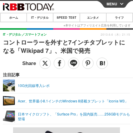
MENU
CLOSE
ホーム
IT・デジタル
SPEED TEST
エンタメ
ライフ
ホーム
IT・デジタル
IT・デジタル
スマートフォン
2013.6.6（木）21:15
コントローラーを外すと7インチタブレットに
IT・デジタルTOP
スマートフォン
SPEED TEST
なる「Wikipad 7」、米国で発売
ネタ
ガジェット・ツール
エンタメ
ショッピング
その他
エンタメTOP
映画・ドラマ
ライフ
注目記事
韓流・K-POP
韓国・芸能
ライフTOP
グルメ
リリース一覧
10G光回線導入レポ
音楽
スポーツ
ペット
ショッピング
プッシュ通知の停止方法
Acer、世界最小8.1インチのWindows 8搭載タブレット「Iconia W3」
グラビア
ブログ
その他
日本マイクロソフト、「Surface Pro」を国内販売……256GBモデルも
ショッピング
その他
登場