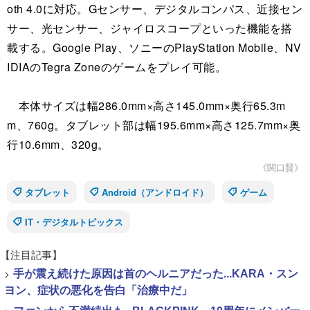
oth 4.0に対応。Gセンサー、デジタルコンパス、近接セン
サー、光センサー、ジャイロスコープといった機能を搭
載する。Google Play、ソニーのPlayStation Mobile、NV
IDIAのTegra Zoneのゲームをプレイ可能。
本体サイズは幅286.0mm×高さ145.0mm×奥行65.3m
m、760g。タブレット部は幅195.6mm×高さ125.7mm×奥
行10.6mm、320g。
《関口賢》
タブレット
Android（アンドロイド）
ゲーム
IT・デジタルトピックス
【注目記事】
>
手が震え続けた原因は首のヘルニアだった...KARA・スン
ヨン、症状の悪化を告白「治療中だ」