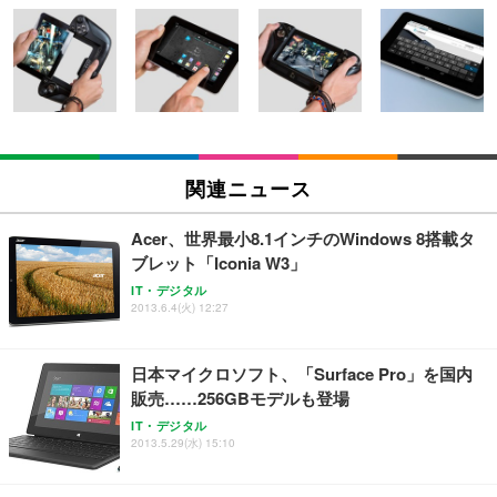
[EdoErgo] オフィスチェア 椅子 テレワーク 疲れな
EIZO ビジネス向けプレミアムモニター | FlexScan
Amazonベーシック ペットシーツ 薄型 レギュラー 1
い 跳ね上げ式アームレスト コンパクト 約105度ロッ
EV3240X-WT | 31.5型4K UHD・USB Type-C・ホワ
回使い捨て 無香料 ホワイト 300枚
キング pc 事務椅子 360度回転 座面昇降 強化ナイロ
イト
ン樹脂ベース 通気性メッシュ 在宅ワーク H-WY01
￥3,373
￥5,699
￥105,595
(黒網+黒枠+黒足)
EIZO ビジネス向けプレミアムモニター | FlexScan
SIHOO B100 オフィスチェア／デスクチェア メッシ
Amazonベーシック ペットシーツ 厚型 ワイド 42枚
EV2740X-WT | 27.0型4K UHD・USB Type-C・ホワ
ュチェア 人間工学 疲れない ブラック
x2袋(84枚) ホワイト(吸収面:ライトブルー)
関連ニュース
イト
￥27,999
￥3,234
￥109,572
Acer、世界最小8.1インチのWindows 8搭載タ
ブレット「Iconia W3」
Sezlife オフィスチェア デスクチェア 疲れない テレ
【純正品】27"ゲーミングモニター DualSense 充電
ネオ・ルーライフ ネオ・オムツ L 中型犬用 26枚入
IT・デジタル
ワーク チェア 強化バックレスト 30度ロッキング機
2013.6.4(火) 12:27
フック付き（CFI-ZDM1J）
り 単品
能 人間工学 椅子 腰サポート 90度跳ね上げ式アーム
レスト 3Dヘッドレスト ハンガー付き 高反発クッシ
￥49,979
￥1,800
￥7,680
ョン PCチェア 通気性メッシュ ゲーミング/勉強/事
日本マイクロソフト、「Surface Pro」を国内
務用 おしゃれ パソコンチェア (ブラック)
販売……256GBモデルも登場
Sezlife オフィスチェア デスクチェア 疲れない テレ
【整備済み品】Dell E2724HS 27インチ 液晶モニタ
Smart Basic(スマートベーシック) 【Amazon.co.jp
IT・デジタル
ワーク チェア 強化バックレスト 30度ロッキング機
ー フルHD（1920×1080）VA 非光沢 HDMI/DisplayP
限定】 Smart Basic アイリスオーヤマ ペットシーツ
2013.5.29(水) 15:10
能 人間工学 椅子 腰サポート 90度跳ね上げ式アーム
ort/VGA スピーカー内蔵 高さ調整 スイベル VESA対
超厚型 お徳用 ワイド 100枚入 (x 1) (ケース販売)
レスト 3Dヘッドレスト ハンガー付き 高反発クッシ
応 ComfortView ビジネス向け
￥7,680
￥15,800
￥3,670
ョン PCチェア 通気性メッシュ ゲーミング/勉強/事