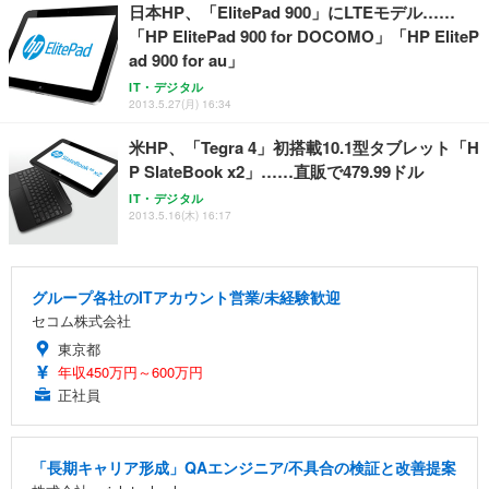
日本HP、「ElitePad 900」にLTEモデル……
務用 おしゃれ パソコンチェア (ホワイト)
「HP ElitePad 900 for DOCOMO」「HP EliteP
ANDWINT オフィスチェア デスクチェア 肘なし メ
【MiniLED/24.5inch/280Hz/FHD】GRAPHT THE S
アイリスオーヤマ ペットシーツ 超厚型 お徳用 レギ
ad 900 for au」
ッシュ 通気性 ランバーサポート付き 腰サポート ガ
HOOTER Gaming Monitor 24” Essential ゲーミン
ュラー 200枚入【Amazon.co.jp限定】
ス圧無段階昇降 360度回転 キャスター付き コンパク
グモニター QD 24.5インチ 1ms FHD 量子ドット 残
IT・デジタル
ト 幅52×奥行58.5×高さ84～96cm テレワーク 在宅
像低減 (3年保証 | 輝点保証 | 日本メーカー)
￥3,731
2013.5.27(月) 16:34
￥4,139
￥34,980
勤務 ブラック
米HP、「Tegra 4」初搭載10.1型タブレット「H
P SlateBook x2」……直販で479.99ドル
IT・デジタル
2013.5.16(木) 16:17
グループ各社のITアカウント営業/未経験歓迎
セコム株式会社
東京都
年収450万円～600万円
正社員
「長期キャリア形成」QAエンジニア/不具合の検証と改善提案