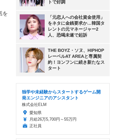
トで好調
話を
「元恋人への会社資金使用」
をネタに金銭要求か…韓国タ
レントの元マネージャー2
人、恐喝未遂で起訴
THE BOYZ・ソヌ、HIPHOP
レーベルAT AREAと専属契
約！ヨンフンに続き新たなス
タート
独学や未経験からスタートするゲーム開
発エンジニアのアシスタント
株式会社ELM
愛知県
月給26万5,700円～55万円
正社員