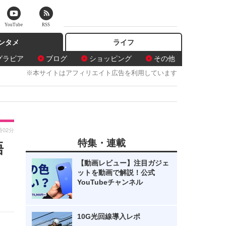
YouTube
RSS
ンタメ
ライフ
グラビア
ブログ
ショッピング
その他
※本サイトはアフィリエイト広告を利用しています
時02分
特集・連載
語
【動画レビュー】注目ガジェ
ットを動画で解説！公式
YouTubeチャンネル
10G光回線導入レポ