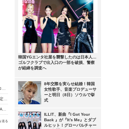
韓国YGエンタ社屋を襲撃したのは日本人…
ゴルフクラブで出入口の一部を破損、警察
が経緯を調査へ
8年交際を実らせ結婚！韓国
映画『ドラえもん』2027年春公開作品は19世紀ロンドンが舞台！
女性歌手、音楽プロデューサ
ーと明日（8日）ソウルで挙
新作ガンダム『RG XARX-ZERO』2027年展開決定、アニメ×ゲームの「RGプロジェクト」始動
式
高橋留美子の名作『めぞん一刻』全96話をABEMAで無料一挙放送！4月10日スタート
ILLIT、新曲『I Got Your
Back 』が『It’s Me』とダブ
を送る
ルヒット！グローバルチャー