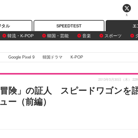
X
ジタル
SPEEDTEST
エ
韓流・K-POP
韓国・芸能
音楽
スポーツ
I
Google Pixel 9
韓国ドラマ
K-POP
2013年5月30日（木） 22
冒険」の証人 スピードワゴンを
ュー（前編）