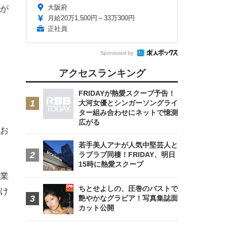
大阪府
が
月給20万1,500円～33万300円
正社員
Sponsored by
アクセスランキング
FRIDAYが熱愛スクープ予告！
大河女優とシンガーソングライ
ター組み合わせにネットで憶測
広がる
お
若手美人アナが人気中堅芸人と
ラブラブ同棲！FRIDAY、明日
15時に熱愛スクープ
業
ちとせよしの、圧巻のバストで
け
艶やかなグラビア！写真集誌面
カット公開