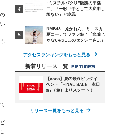
“ミスチルパクリ”疑惑の平浩
二、「一歌い手として大変申し
の
訳ない」と謝罪
い
NMB48・原かれん、ミニスカ
夏コーデでファン魅了「水着じ
ゃないのにこのセクシーさ…」
かも
アクセスランキングをもっと見る
新着リリース一覧
【coca】夏の最終ビッグイ
ベント「FINAL SALE」本日
8/7（金）よりスタート！
て
リリース一覧をもっと見る
ど
し