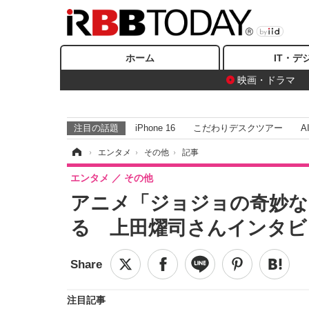
ホーム
IT・デ
映画・ドラマ
注目の話題
iPhone 16
こだわりデスクツアー
A
ホーム
›
エンタメ
›
その他
›
記事
エンタメ
その他
アニメ「ジョジョの奇妙な
る 上田燿司さんインタビ
注目記事