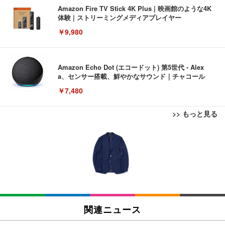
Amazon Fire TV Stick 4K Plus | 映画館のような4K
体験 | ストリーミングメディアプレイヤー
￥9,980
Amazon Echo Dot (エコードット) 第5世代 - Alex
a、センサー搭載、鮮やかなサウンド｜チャコール
￥7,480
>> もっと見る
[EdoErgo] オフィスチェア 椅子 テレワーク 疲れな
EIZO ビジネス向けプレミアムモニター | FlexScan
Amazonベーシック ペットシーツ 薄型 レギュラー 1
い 跳ね上げ式アームレスト コンパクト 約105度ロッ
EV3240X-WT | 31.5型4K UHD・USB Type-C・ホワ
回使い捨て 無香料 ホワイト 300枚
キング pc 事務椅子 360度回転 座面昇降 強化ナイロ
イト
ン樹脂ベース 通気性メッシュ 在宅ワーク H-WY01
￥3,373
￥5,699
￥105,595
(黒網+黒枠+黒足)
EIZO ビジネス向けプレミアムモニター | FlexScan
SIHOO B100 オフィスチェア／デスクチェア メッシ
Amazonベーシック ペットシーツ 厚型 ワイド 42枚
EV2740X-WT | 27.0型4K UHD・USB Type-C・ホワ
ュチェア 人間工学 疲れない ブラック
x2袋(84枚) ホワイト(吸収面:ライトブルー)
関連ニュース
イト
￥27,999
￥3,234
￥109,572