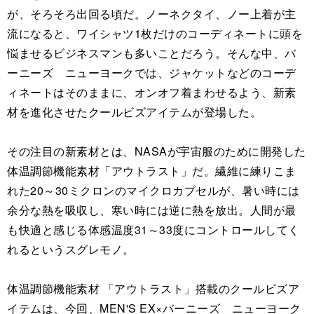
が、そろそろ出回る頃だ。ノーネクタイ、ノー上着が主
流になると、ワイシャツ1枚だけのコーディネートに頭を
悩ませるビジネスマンも多いことだろう。そんな中、バ
ーニーズ ニューヨークでは、ジャケットなどのコーデ
ィネートはそのままに、オンオフ着まわせるよう、新素
材を進化させたクールビズアイテムが登場した。
その注目の新素材とは、NASAが宇宙服のために開発した
体温調節機能素材「アウトラスト」だ。繊維に練りこま
れた20～30ミクロンのマイクロカプセルが、暑い時には
余分な熱を吸収し、寒い時には逆に熱を放出。人間が最
も快適と感じる体感温度31～33度にコントロールしてく
れるというスグレモノ。
体温調節機能素材 「アウトラスト」搭載のクールビズア
イテムは、今回、MEN'S EX×バーニーズ ニューヨーク