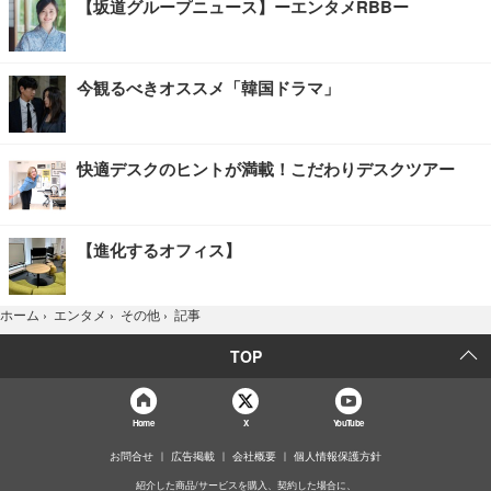
【坂道グループニュース】ーエンタメRBBー
今観るべきオススメ「韓国ドラマ」
快適デスクのヒントが満載！こだわりデスクツアー
【進化するオフィス】
記事
ホーム
›
エンタメ
›
その他
›
TOP
Home
X
YouTube
お問合せ
広告掲載
会社概要
個人情報保護方針
紹介した商品/サービスを購入、契約した場合に、