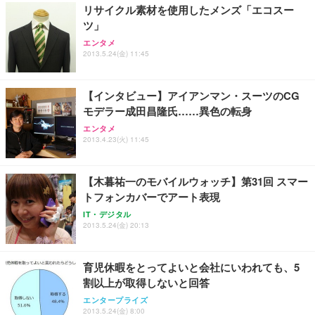
リサイクル素材を使用したメンズ「エコスー
ツ」
Sezlife オフィスチェア デスクチェア 疲れない テレ
【純正品】27"ゲーミングモニター DualSense 充電
ネオ・ルーライフ ネオ・オムツ L 中型犬用 26枚入
エンタメ
ワーク チェア 強化バックレスト 30度ロッキング機
2013.5.24(金) 11:45
フック付き（CFI-ZDM1J）
り 単品
能 人間工学 椅子 腰サポート 90度跳ね上げ式アーム
レスト 3Dヘッドレスト ハンガー付き 高反発クッシ
￥49,979
￥1,800
￥7,680
ョン PCチェア 通気性メッシュ ゲーミング/勉強/事
【インタビュー】アイアンマン・スーツのCG
務用 おしゃれ パソコンチェア (ブラック)
モデラー成田昌隆氏……異色の転身
Sezlife オフィスチェア デスクチェア 疲れない テレ
【整備済み品】Dell E2724HS 27インチ 液晶モニタ
Smart Basic(スマートベーシック) 【Amazon.co.jp
エンタメ
ワーク チェア 強化バックレスト 30度ロッキング機
ー フルHD（1920×1080）VA 非光沢 HDMI/DisplayP
限定】 Smart Basic アイリスオーヤマ ペットシーツ
2013.4.23(火) 11:45
能 人間工学 椅子 腰サポート 90度跳ね上げ式アーム
ort/VGA スピーカー内蔵 高さ調整 スイベル VESA対
超厚型 お徳用 ワイド 100枚入 (x 1) (ケース販売)
レスト 3Dヘッドレスト ハンガー付き 高反発クッシ
応 ComfortView ビジネス向け
￥7,680
￥15,800
￥3,670
ョン PCチェア 通気性メッシュ ゲーミング/勉強/事
【木暮祐一のモバイルウォッチ】第31回 スマー
務用 おしゃれ パソコンチェア (ホワイト)
トフォンカバーでアート表現
ANDWINT オフィスチェア デスクチェア 肘なし メ
【MiniLED/24.5inch/280Hz/FHD】GRAPHT THE S
アイリスオーヤマ ペットシーツ 超厚型 お徳用 レギ
ッシュ 通気性 ランバーサポート付き 腰サポート ガ
HOOTER Gaming Monitor 24” Essential ゲーミン
IT・デジタル
ュラー 200枚入【Amazon.co.jp限定】
ス圧無段階昇降 360度回転 キャスター付き コンパク
グモニター QD 24.5インチ 1ms FHD 量子ドット 残
2013.5.24(金) 20:13
ト 幅52×奥行58.5×高さ84～96cm テレワーク 在宅
像低減 (3年保証 | 輝点保証 | 日本メーカー)
￥3,731
￥4,139
￥34,980
勤務 ブラック
育児休暇をとってよいと会社にいわれても、5
割以上が取得しないと回答
エンタープライズ
2013.5.24(金) 8:00