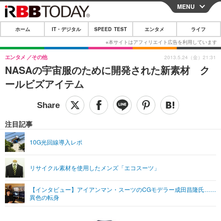
MENU
CLOSE
ホーム
IT・デジタル
SPEED TEST
エンタメ
ライフ
ホーム
IT・デジタル
エンタメ
その他
2013.5.24（金）21:31
NASAの宇宙服のために開発された新素材 ク
IT・デジタルTOP
スマートフォン
SPEED TEST
ールビズアイテム
ネタ
ガジェット・ツール
エンタメ
ショッピング
その他
エンタメTOP
映画・ドラマ
ライフ
注目記事
韓流・K-POP
韓国・芸能
ライフTOP
グルメ
リリース一覧
10G光回線導入レポ
音楽
スポーツ
ペット
ショッピング
プッシュ通知の停止方法
リサイクル素材を使用したメンズ「エコスーツ」
グラビア
ブログ
その他
【インタビュー】アイアンマン・スーツのCGモデラー成田昌隆氏……
ショッピング
その他
異色の転身