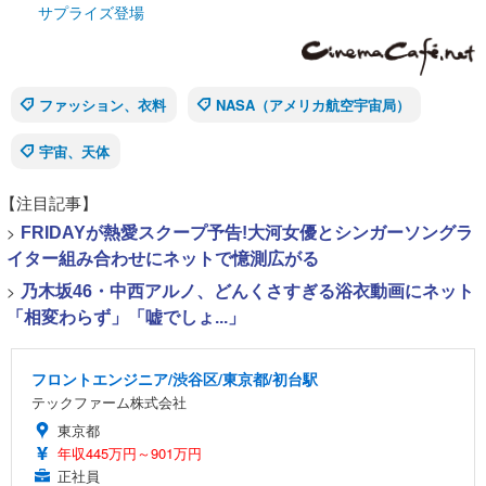
サプライズ登場
ファッション、衣料
NASA（アメリカ航空宇宙局）
宇宙、天体
【注目記事】
>
FRIDAYが熱愛スクープ予告!大河女優とシンガーソングラ
イター組み合わせにネットで憶測広がる
>
乃木坂46・中西アルノ、どんくさすぎる浴衣動画にネット
「相変わらず」「嘘でしょ...」
フロントエンジニア/渋谷区/東京都/初台駅
テックファーム株式会社
東京都
年収445万円～901万円
正社員