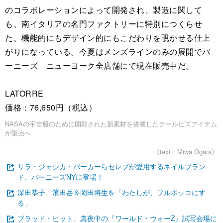
のコラボレーションによって開発され、製造に関して
も、南イタリアの名門ファクトリーに特別につくらせ
た、機能的にもデザイン的にもこだわりを覗かせる仕上
がりになっている。今夏はメンズラインのみの展開でバ
ーニーズ ニューヨーク全店舗にて現在販売中だ。
LATORRE
価格：76,650円（税込）
NASAの宇宙服のために開発された新素材を搭載したクールビズアイテム
が販売へ
《text：Miwa Ogata》
サラ・ジェシカ・パーカーらセレブが愛用するネイルブラン
ド、バーニーズNYに登場！
深田恭子、濱田岳＆岡田将生を「わたしが、フルボッコにす
る」
ブラッド・ピット、真夜中の『ワールド・ウォーZ』試写会場に