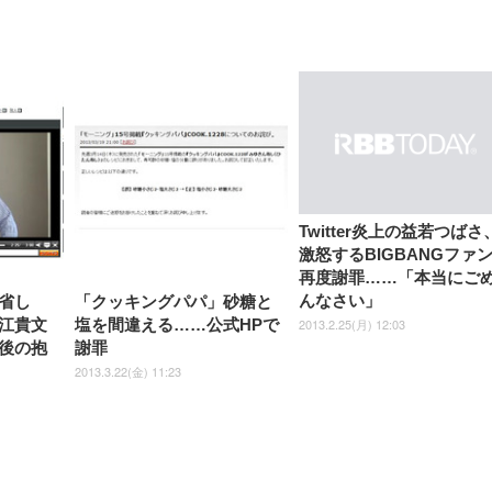
【整備済み品】Dell
【MiniLED/24.5inch/280Hz/
正品】27"ゲーミングモ
ANDWINT オフィスチ
アイリスオーヤマ ペ
Sezlife オフィスチェア デスク
ネオ・ルーライフ ネオ・オム
E2724HS 27インチ 液晶モ
Sezlife オフィスチェア デスク
Smart Basic(スマートベーシ
GRAPHT THE SHOOTER
ー DualSense 充電フッ
ア デスクチェア 肘なし
シーツ 超厚型 お徳用 
チェア 疲れない テレワーク
ツ L 中型犬用 26枚入り 単品
ニター フル
チェア 疲れない テレワーク
ック) 【Amazon.co.jp限定】
Gaming Monitor 24” Essential
き（CFI-ZDM1J）
ッシュ 通気性 ランバ
ュラー 200枚入
Twitter炎上の益若つばさ
チェア 強化バックレスト 30
HD（1920×1080）VA 非光
チェア 強化バックレスト 30度
Smart Basic アイリスオーヤマ
ーミングモニター QD 24.5イ
ポート付き 腰サポート
【Amazon.co.jp限定】
￥1,800
￥15,800
激怒するBIGBANGファ
￥34,980
9,979
度ロッキング機能 人間工学 椅
沢 HDMI/DisplayPort/VGA
ロッキング機能 人間工学 椅子
ペットシーツ 超厚型 お徳用
￥4,139
￥3,731
1ms FHD 量子ドット 残像低減
ス圧無段階昇降 360度
￥7,680
￥7,680
￥3,670
子 腰サポート 90度跳ね上げ
スピーカー内蔵 高さ調整 ス
腰サポート 90度跳ね上げ式ア
ワイド 100枚入 (x 1) (ケース
年保証 | 輝点保証 | 日本メーカ
再度謝罪……「本当にご
転 キャスター付き コ
式アームレスト 3Dヘッドレス
イベル VESA対応
ームレスト 3Dヘッドレスト
販売)
クト 幅52×奥行58.5×
んなさい」
省し
「クッキングパパ」砂糖と
ト ハンガー付き 高反発クッシ
ComfortView ビジネス向け
ハンガー付き 高反発クッショ
84～96cm テレワーク
ョン PCチェア 通気性メッシ
ン PCチェア 通気性メッシュ
2013.2.25(月) 12:03
江貴文
塩を間違える……公式HPで
宅勤務 ブラック
ュ ゲーミング/勉強/事務用 お
ゲーミング/勉強/事務用 おし
後の抱
謝罪
しゃれ パソコンチェア (ブラ
ゃれ パソコンチェア (ホワイ
ック)
ト)
2013.3.22(金) 11:23