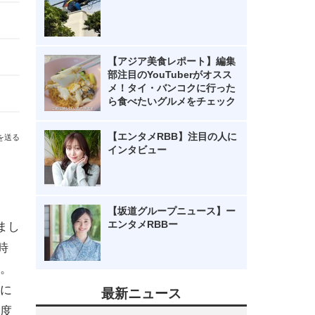
【アジア美食レポート】編集
部注目のYouTuberがオスス
メ！タイ・バンコクに行った
ら食べたいグルメをチェック
【エンタメRBB】注目の人に
を送る
インタビュー
【坂道グループニュース】ー
エンタメRBBー
まし
時
。
に
最新ニュース
度