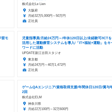
株式会社Le Lien
大阪府
月給32万5,000円～50万円
正社員
学習モ
児童指導員/月給24万円～/年休120日以上/未経験可/ICTを
活用した運動療育システムを導入/「IT×福祉×運動」をキ
ワードに活動
UPDATE新江古田スタジオ
東京都
月給24万円～40万1,472円
正社員
ゲームQAエンジニア/資格取得支援/年間休日120日/賞与
2回
株式会社ELM
神奈川県
月給22万100円～32万600円