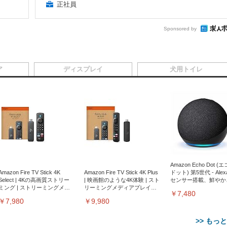
正社員
Sponsored by
ア
ディスプレイ
犬用トイレ
Amazon Echo Dot (
Amazon Fire TV Stick 4K
Amazon Fire TV Stick 4K Plus
ドット) 第5世代 - Ale
Select | 4Kの高画質ストリー
| 映画館のような4K体験 | スト
センサー搭載、鮮やか
ミング | ストリーミングメデ
リーミングメディアプレイヤ
サウンド｜チャコール
￥7,480
ィアプレイヤー
ー
￥7,980
￥9,980
>> もっ