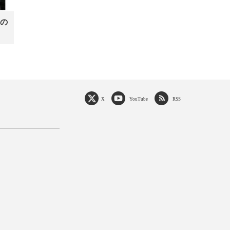
の
X
YouTube
RSS