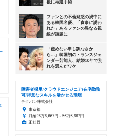
後に再建手術
ファンとの不倫疑惑の渦中に
ある韓国名優、「食事に誘わ
れた」あるファンの異なる視
線が話題に
「産めない申し訳なさか
ー
ら…」韓国初のトランスジェ
ンダー芸能人、結婚10年で別
れを選んだワケ
障害者採用/クラウドエンジニア/在宅勤務
可/得意なスキルを活かせる環境
テクバン株式会社
年
東京都
月給26万6,667円～56万6,667円
正社員