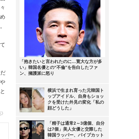
々
め
。
て
「抱きたいと言われたのに…寛大な方が多
い」韓国名優との“不倫”を告白したファ
定だ
ン、擁護派に怒り
や
横浜で生まれ育った元韓国ト
と
ップアイドル、自身もショッ
クを受けた外見の変化「私の
顔どうした」
花》
「精子は通常2～3億個、自分
は7個」美人女優と交際した
韓国ラッパー、パイプカット