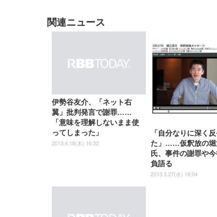
関連ニュース
EIZO ビジネス向けプレミア
EIZO ビジネス向けプレミア
【純
[EdoErgo] オフィスチェア 椅
Amazonベーシック ペットシ
SIHOO B100 オフィスチェア
Amazonベーシック ペットシ
ムモニター | FlexScan
ムモニター | FlexScan
ニタ
子 テレワーク 疲れない 跳ね
ーツ 薄型 レギュラー 1回使い
／デスクチェア メッシュチェ
ーツ 厚型 ワイド 42枚x2袋(84
EV3240X-WT | 31.5型4K
EV2740X-WT | 27.0型4K
ク付
伊勢谷友介、「ネット右
上げ式アームレスト コンパク
捨て 無香料 ホワイト 300枚
ア 人間工学 疲れない ブラッ
枚) ホワイト(吸収面:ライトブ
UHD・USB Type-C・ホワイ
UHD・USB Type-C・ホワイ
翼」批判発言で謝罪……
ト 約105度ロッキング pc 事務
￥105,595
￥109,572
ク
ルー)
￥4
ト
ト
￥5,699
￥3,373
￥27,999
￥3,234
椅子 360度回転 座面昇降 強化
「意味を理解しないまま使
ナイロン樹脂ベース 通気性メ
ってしまった」
「自分なりに深く反
ッシュ 在宅ワーク H-
WY01(黒網+黒枠+黒足)
2013.4.18(木) 16:32
た」……仮釈放の堀
氏、事件の謝罪や今
負語る
2013.3.27(水) 18:04