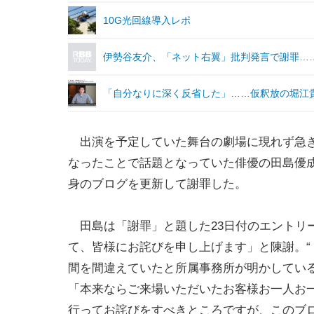
10G光回線導入レポ
伊勢谷友介、「ネット右翼」批判発言で謝罪…
「自分なりに深く反省した」……仮釈放の堀江
出演を予定していた舞台の劇場に現れず急
なったことで話題となっていた俳優の田島優成
身のブログを更新して謝罪した。
田島は「謝罪」と題した23日付のエントリー
て、皆様にお詫びを申し上げます」と陳謝。“
間を間違えていたと所属事務所が明かしてい
「本来ならご来場いただいたお客様お一人お
行ってお詫びをすべきところですが、このブ