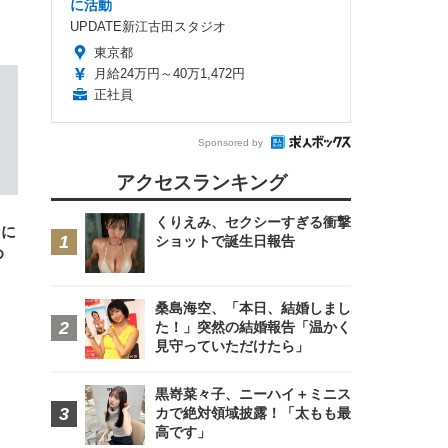
に活動
UPDATE新江古田スタジオ
東京都
月給24万円～40万1,472円
正社員
Sponsored by
FHD】
ェ
ット
アクセスランキング
 メ
レギ
 ゲ
ーサ
、
ンチ
 ガ
くりえみ、セクシーすぎる衝撃
ンに
 (3
回
ショットで誕生日報告
ー)
め
ンパ
高さ
 在
桑島海空、「本日、結婚しまし
た！」突然の結婚報告「温かく
見守っていただけたら」
黒嵜菜々子、ニーハイ＋ミニス
カで絶対領域披露！「太もも最
高です」