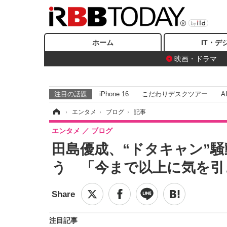
ホーム
IT・デ
映画・ドラマ
注目の話題
iPhone 16
こだわりデスクツアー
A
ホーム
›
エンタメ
›
ブログ
›
記事
エンタメ
ブログ
田島優成、“ドタキャン”
う 「今まで以上に気を引
注目記事