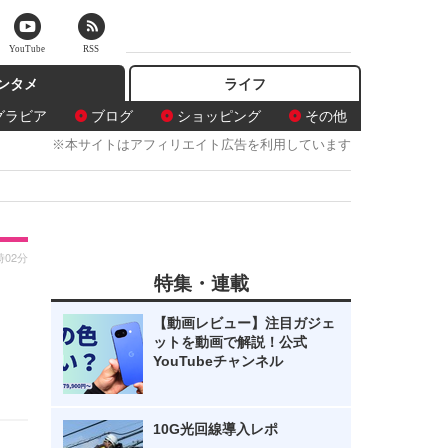
YouTube
RSS
ンタメ
ライフ
グラビア
ブログ
ショッピング
その他
※本サイトはアフィリエイト広告を利用しています
時02分
特集・連載
【動画レビュー】注目ガジェ
ットを動画で解説！公式
YouTubeチャンネル
10G光回線導入レポ