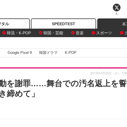
X
ジタル
SPEEDTEST
エ
韓流・K-POP
韓国・芸能
音楽
スポーツ
I
Google Pixel 9
韓国ドラマ
K-POP
2013年4月23日（火） 12
騒動を謝罪……舞台での汚名返上を誓
き締めて」