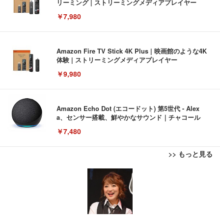
リーミング | ストリーミングメディアプレイヤー
￥7,980
Amazon Fire TV Stick 4K Plus | 映画館のような4K
体験 | ストリーミングメディアプレイヤー
￥9,980
Amazon Echo Dot (エコードット) 第5世代 - Alex
a、センサー搭載、鮮やかなサウンド｜チャコール
￥7,480
>> もっと見る
[EdoErgo] オフィスチェア 椅子 テレワーク 疲れな
EIZO ビジネス向けプレミアムモニター | FlexScan
Amazonベーシック ペットシーツ 薄型 レギュラー 1
い 跳ね上げ式アームレスト コンパクト 約105度ロッ
EV3240X-WT | 31.5型4K UHD・USB Type-C・ホワ
回使い捨て 無香料 ホワイト 300枚
キング pc 事務椅子 360度回転 座面昇降 強化ナイロ
イト
ン樹脂ベース 通気性メッシュ 在宅ワーク H-WY01
￥3,373
￥5,699
￥105,595
(黒網+黒枠+黒足)