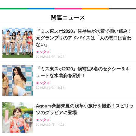
EIZO ビジネス向けプレミアムモニター | FlexScan
SIHOO B100 オフィスチェア／デスクチェア メッシ
Amazonベーシック ペットシーツ 厚型 ワイド 42枚
EV2740X-WT | 27.0型4K UHD・USB Type-C・ホワ
ュチェア 人間工学 疲れない ブラック
x2袋(84枚) ホワイト(吸収面:ライトブルー)
関連ニュース
イト
￥27,999
￥3,234
￥109,572
『ミス東スポ2020』候補生が水着で揃い踏み！
元グランプリのアドバイスは「人の悪口は言わ
Sezlife オフィスチェア デスクチェア 疲れない テレ
ない」
【純正品】27"ゲーミングモニター DualSense 充電
ネオ・ルーライフ ネオ・オムツ L 中型犬用 26枚入
ワーク チェア 強化バックレスト 30度ロッキング機
フック付き（CFI-ZDM1J）
り 単品
エンタメ
能 人間工学 椅子 腰サポート 90度跳ね上げ式アーム
2019.8.16(金) 19:27
レスト 3Dヘッドレスト ハンガー付き 高反発クッシ
￥49,979
￥1,800
￥7,680
ョン PCチェア 通気性メッシュ ゲーミング/勉強/事
『ミス東スポ2020』候補生6名のセクシー＆キ
務用 おしゃれ パソコンチェア (ブラック)
ュートな水着姿を紹介！
Sezlife オフィスチェア デスクチェア 疲れない テレ
【整備済み品】Dell E2724HS 27インチ 液晶モニタ
Smart Basic(スマートベーシック) 【Amazon.co.jp
ワーク チェア 強化バックレスト 30度ロッキング機
ー フルHD（1920×1080）VA 非光沢 HDMI/DisplayP
限定】 Smart Basic アイリスオーヤマ ペットシーツ
エンタメ
2019.8.16(金) 19:34
能 人間工学 椅子 腰サポート 90度跳ね上げ式アーム
ort/VGA スピーカー内蔵 高さ調整 スイベル VESA対
超厚型 お徳用 ワイド 100枚入 (x 1) (ケース販売)
レスト 3Dヘッドレスト ハンガー付き 高反発クッシ
応 ComfortView ビジネス向け
￥7,680
￥15,800
￥3,670
ョン PCチェア 通気性メッシュ ゲーミング/勉強/事
務用 おしゃれ パソコンチェア (ホワイト)
Aqours斉藤朱夏の浅草小旅行を撮影！スピリッ
ツのグラビアに登場
ANDWINT オフィスチェア デスクチェア 肘なし メ
【MiniLED/24.5inch/280Hz/FHD】GRAPHT THE S
アイリスオーヤマ ペットシーツ 超厚型 お徳用 レギ
ッシュ 通気性 ランバーサポート付き 腰サポート ガ
HOOTER Gaming Monitor 24” Essential ゲーミン
エンタメ
ュラー 200枚入【Amazon.co.jp限定】
ス圧無段階昇降 360度回転 キャスター付き コンパク
グモニター QD 24.5インチ 1ms FHD 量子ドット 残
2019.8.19(月) 14:28
ト 幅52×奥行58.5×高さ84～96cm テレワーク 在宅
像低減 (3年保証 | 輝点保証 | 日本メーカー)
￥3,731
￥4,139
￥34,980
勤務 ブラック