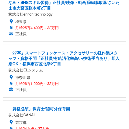
なめ・SNSスキル習得」正社員/映像・動画系転職希望/さいた
ま市大宮区桜木町2丁目
株式会社enrich technology
埼玉県
月給25万4,400円～32万円
正社員
「27卒」スマートフォンケース・アクセサリーの軽作業スタ
ッフ・資格不問「正社員/有給消化率高い/技術手当あり」即入
寮OK・横浜市西区北幸2丁目
株式会社ELシステム
神奈川県
月給26万1,200円～32万円
正社員
「資格必須」保育士/認可外保育園
株式会社CANAL
東京都
月給24万円～27万円