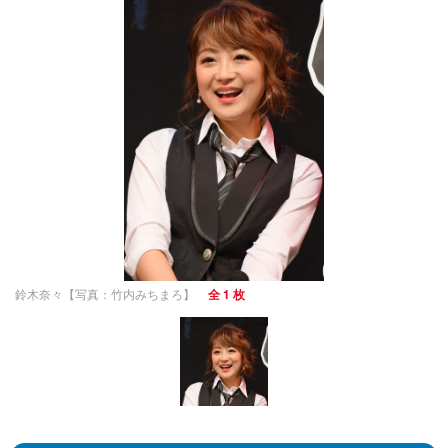
鈴木奈々【写真：竹内みちまろ】
全 1 枚