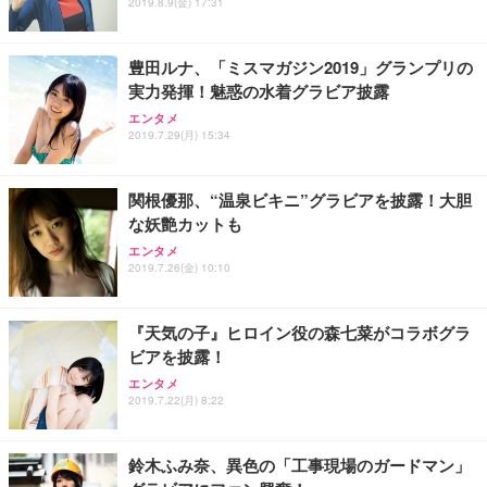
2019.8.9(金) 17:31
豊田ルナ、「ミスマガジン2019」グランプリの
実力発揮！魅惑の水着グラビア披露
エンタメ
2019.7.29(月) 15:34
関根優那、“温泉ビキニ”グラビアを披露！大胆
な妖艶カットも
エンタメ
2019.7.26(金) 10:10
『天気の子』ヒロイン役の森七菜がコラボグラ
ビアを披露！
エンタメ
2019.7.22(月) 8:22
鈴木ふみ奈、異色の「工事現場のガードマン」