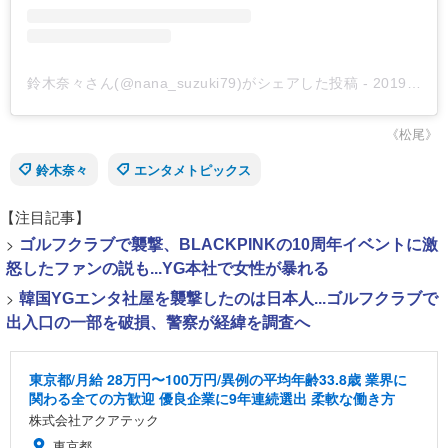
鈴木奈々さん(@nana_suzuki79)がシェアした投稿
-
2019年 8月月19日午前7時40分PDT
《松尾》
鈴木奈々
エンタメトピックス
【注目記事】
>
ゴルフクラブで襲撃、BLACKPINKの10周年イベントに激
怒したファンの説も...YG本社で女性が暴れる
>
韓国YGエンタ社屋を襲撃したのは日本人...ゴルフクラブで
出入口の一部を破損、警察が経緯を調査へ
東京都/月給 28万円〜100万円/異例の平均年齢33.8歳 業界に
関わる全ての方歓迎 優良企業に9年連続選出 柔軟な働き方
株式会社アクアテック
東京都