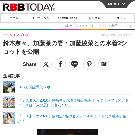
MENU
CLOSE
ホーム
IT・デジタル
SPEED TEST
エンタメ
ライフ
ホーム
IT・デジタル
エンタメ
ブログ
2019.8.20（火）11:21
鈴木奈々、加藤茶の妻・加藤綾菜との水着2シ
IT・デジタルTOP
スマートフォン
SPEED TEST
ョットを公開
ネタ
ガジェット・ツール
エンタメ
ショッピング
その他
エンタメTOP
映画・ドラマ
ライフ
注目記事
韓流・K-POP
韓国・芸能
ライフTOP
グルメ
リリース一覧
10G光回線導入レポ
音楽
スポーツ
ペット
ショッピング
プッシュ通知の停止方法
『ミス東スポ2020』候補生が水着で揃い踏み！ 元グランプリのアド
バイスは「人の悪口は言わない」
グラビア
ブログ
その他
『ミス東スポ2020』候補生6名のセクシー＆キュートな水着姿を紹
ショッピング
その他
介！