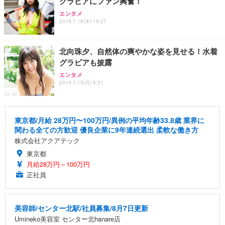
グラビアにファン興奮！
エンタメ
2019.7.18(木) 19:27
北向珠夕、自然体の爽やかな姿を見せる！水着
グラビアも披露
エンタメ
2019.7.15(月) 8:31
東京都/月給 28万円〜100万円/異例の平均年齢33.8歳 業界に
関わる全ての方歓迎 優良企業に9年連続選出 柔軟な働き方
株式会社アクアテック
東京都
月給28万円～100万円
正社員
美容師/センター北駅/社員募集/8月7日更新
Umineko美容室 センター北hanare店