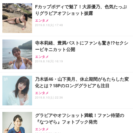
Fカップボディで魅了！大原優乃、色気たっぷ
りグラビアオフショット披露
エンタメ
2019.8.13(火) 17:48
寺本莉緒、豊満バストにファンも驚き!?セクシ
ービキニカット公開
エンタメ
2019.8.19(月) 16:19
乃木坂46・山下美月、休止期間がもたらした変
化とは？18Pのロンググラビアも注目
エンタメ
2019.8.10(土) 22:36
グラビアやオフショット満載！ファン待望の
『なつぞら』フォトブック発売
エンタメ