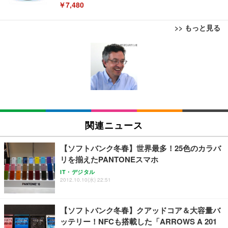
￥7,480
>> もっと見る
[EdoErgo] オフィスチェア 椅子 テレワーク 疲れな
EIZO ビジネス向けプレミアムモニター | FlexScan
Amazonベーシック ペットシーツ 薄型 レギュラー 1
い 跳ね上げ式アームレスト コンパクト 約105度ロッ
EV3240X-WT | 31.5型4K UHD・USB Type-C・ホワ
回使い捨て 無香料 ホワイト 300枚
キング pc 事務椅子 360度回転 座面昇降 強化ナイロ
イト
ン樹脂ベース 通気性メッシュ 在宅ワーク H-WY01
￥3,373
￥5,699
￥105,595
(黒網+黒枠+黒足)
EIZO ビジネス向けプレミアムモニター | FlexScan
SIHOO B100 オフィスチェア／デスクチェア メッシ
Amazonベーシック ペットシーツ 厚型 ワイド 42枚
EV2740X-WT | 27.0型4K UHD・USB Type-C・ホワ
ュチェア 人間工学 疲れない ブラック
x2袋(84枚) ホワイト(吸収面:ライトブルー)
関連ニュース
イト
￥27,999
￥3,234
￥109,572
【ソフトバンク冬春】世界最多！25色のカラバ
リを揃えたPANTONEスマホ
Sezlife オフィスチェア デスクチェア 疲れない テレ
【純正品】27"ゲーミングモニター DualSense 充電
ネオ・ルーライフ ネオ・オムツ L 中型犬用 26枚入
IT・デジタル
ワーク チェア 強化バックレスト 30度ロッキング機
2012.10.10(水) 22:51
フック付き（CFI-ZDM1J）
り 単品
能 人間工学 椅子 腰サポート 90度跳ね上げ式アーム
レスト 3Dヘッドレスト ハンガー付き 高反発クッシ
￥49,979
￥1,800
￥7,680
ョン PCチェア 通気性メッシュ ゲーミング/勉強/事
【ソフトバンク冬春】クアッドコア＆大容量バ
務用 おしゃれ パソコンチェア (ブラック)
ッテリー！NFCも搭載した「ARROWS A 201
Sezlife オフィスチェア デスクチェア 疲れない テレ
【整備済み品】Dell E2724HS 27インチ 液晶モニタ
Smart Basic(スマートベーシック) 【Amazon.co.jp