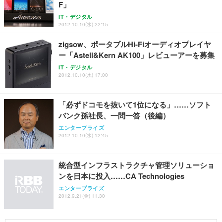
F」
ワーク チェア 強化バックレスト 30度ロッキング機
ー フルHD（1920×1080）VA 非光沢 HDMI/DisplayP
限定】 Smart Basic アイリスオーヤマ ペットシーツ
能 人間工学 椅子 腰サポート 90度跳ね上げ式アーム
ort/VGA スピーカー内蔵 高さ調整 スイベル VESA対
超厚型 お徳用 ワイド 100枚入 (x 1) (ケース販売)
IT・デジタル
2012.10.10(水) 22:15
レスト 3Dヘッドレスト ハンガー付き 高反発クッシ
応 ComfortView ビジネス向け
￥7,680
￥15,800
￥3,670
ョン PCチェア 通気性メッシュ ゲーミング/勉強/事
zigsow、ポータブルHi-Fiオーディオプレイヤ
務用 おしゃれ パソコンチェア (ホワイト)
ー「Astell&Kern AK100」レビューアーを募集
ANDWINT オフィスチェア デスクチェア 肘なし メ
【MiniLED/24.5inch/280Hz/FHD】GRAPHT THE S
アイリスオーヤマ ペットシーツ 超厚型 お徳用 レギ
ッシュ 通気性 ランバーサポート付き 腰サポート ガ
HOOTER Gaming Monitor 24” Essential ゲーミン
IT・デジタル
ュラー 200枚入【Amazon.co.jp限定】
ス圧無段階昇降 360度回転 キャスター付き コンパク
グモニター QD 24.5インチ 1ms FHD 量子ドット 残
2012.10.10(水) 17:00
ト 幅52×奥行58.5×高さ84～96cm テレワーク 在宅
像低減 (3年保証 | 輝点保証 | 日本メーカー)
￥3,731
￥4,139
￥34,980
勤務 ブラック
「必ずドコモを抜いて1位になる」……ソフト
バンク孫社長、一問一答（後編）
エンタープライズ
2012.10.10(水) 12:45
統合型インフラストラクチャ管理ソリューショ
ンを日本に投入……CA Technologies
エンタープライズ
2012.9.21(金) 11:30