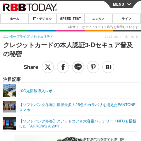
MENU
CLOSE
ホーム
IT・デジタル
SPEED TEST
エンタメ
ライフ
ホーム
IT・デジタル
エンタープライズ
セキュリティ
2012.10.11（木）9:15
クレジットカードの本人認証3-Dセキュア普及
IT・デジタルTOP
スマートフォン
SPEED TEST
の秘密
ネタ
ガジェット・ツール
エンタメ
ショッピング
その他
エンタメTOP
映画・ドラマ
ライフ
注目記事
韓流・K-POP
韓国・芸能
ライフTOP
グルメ
リリース一覧
10G光回線導入レポ
音楽
スポーツ
ペット
ショッピング
プッシュ通知の停止方法
【ソフトバンク冬春】世界最多！25色のカラバリを揃えたPANTONE
スマホ
グラビア
ブログ
その他
【ソフトバンク冬春】クアッドコア＆大容量バッテリー！NFCも搭載
ショッピング
その他
した「ARROWS A 201F」