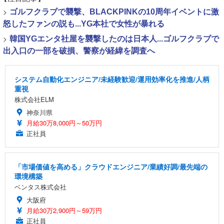
>
ゴルフクラブで襲撃、BLACKPINKの10周年イベントに激
怒したファンの説も...YG本社で女性が暴れる
>
韓国YGエンタ社屋を襲撃したのは日本人...ゴルフクラブで
出入口の一部を破損、警察が経緯を調査へ
システム自動化エンジニア/未経験歓迎/運用効率化を推進/人柄
重視
株式会社ELM
神奈川県
月給30万8,000円～50万円
正社員
「市場価値を高める」クラウドエンジニア/業績好調/最先端の
環境構築
ベンタス株式会社
大阪府
月給30万2,900円～59万円
正社員