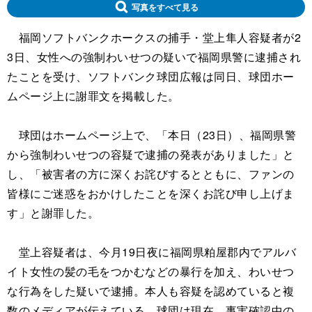
写真をすべて見る
福岡ソフトバンクホークスの捕手・堂上隼人容疑者が2
3日、女性への強制わいせつの疑いで福岡県警に逮捕され
たことを受け、ソフトバンク球団広報は同日、球団ホー
ムページ上に謝罪文を掲載した。
球団はホームページ上で、「本日（23日）、福岡県警
から強制わいせつの容疑で逮捕の発表がありました」と
し、「被害者の方に深くお詫びするとともに、ファンの
皆様にご迷惑をおかけしたことを深くお詫び申し上げま
す」と謝罪した。
堂上容疑者は、今月19日夜に福岡県粕屋郡内でアルバ
イト女性の髪の毛をつかむなどの暴行を加え、わいせつ
な行為をした疑いで逮捕。本人も容疑を認めていると複
数のメディアが伝えている。球団は現在、事実確認中の