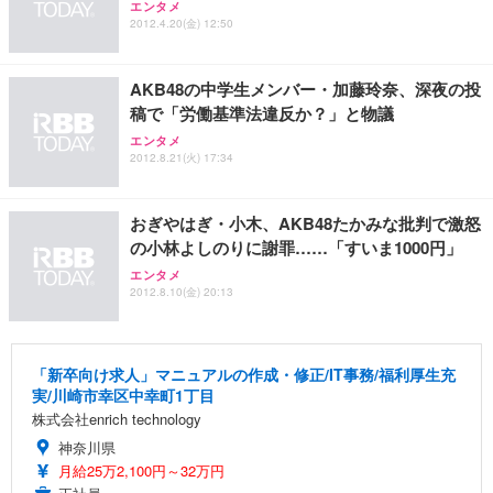
エンタメ
ワーク チェア 強化バックレスト 30度ロッキング機
ー フルHD（1920×1080）VA 非光沢 HDMI/DisplayP
限定】 Smart Basic アイリスオーヤマ ペットシーツ
2012.4.20(金) 12:50
能 人間工学 椅子 腰サポート 90度跳ね上げ式アーム
ort/VGA スピーカー内蔵 高さ調整 スイベル VESA対
超厚型 お徳用 ワイド 100枚入 (x 1) (ケース販売)
レスト 3Dヘッドレスト ハンガー付き 高反発クッシ
応 ComfortView ビジネス向け
￥7,680
￥15,800
￥3,670
ョン PCチェア 通気性メッシュ ゲーミング/勉強/事
AKB48の中学生メンバー・加藤玲奈、深夜の投
務用 おしゃれ パソコンチェア (ホワイト)
稿で「労働基準法違反か？」と物議
ANDWINT オフィスチェア デスクチェア 肘なし メ
【MiniLED/24.5inch/280Hz/FHD】GRAPHT THE S
アイリスオーヤマ ペットシーツ 超厚型 お徳用 レギ
ッシュ 通気性 ランバーサポート付き 腰サポート ガ
HOOTER Gaming Monitor 24” Essential ゲーミン
エンタメ
ュラー 200枚入【Amazon.co.jp限定】
ス圧無段階昇降 360度回転 キャスター付き コンパク
グモニター QD 24.5インチ 1ms FHD 量子ドット 残
2012.8.21(火) 17:34
ト 幅52×奥行58.5×高さ84～96cm テレワーク 在宅
像低減 (3年保証 | 輝点保証 | 日本メーカー)
￥3,731
￥4,139
￥34,980
勤務 ブラック
おぎやはぎ・小木、AKB48たかみな批判で激怒
の小林よしのりに謝罪……「すいま1000円」
エンタメ
2012.8.10(金) 20:13
「新卒向け求人」マニュアルの作成・修正/IT事務/福利厚生充
実/川崎市幸区中幸町1丁目
株式会社enrich technology
神奈川県
月給25万2,100円～32万円