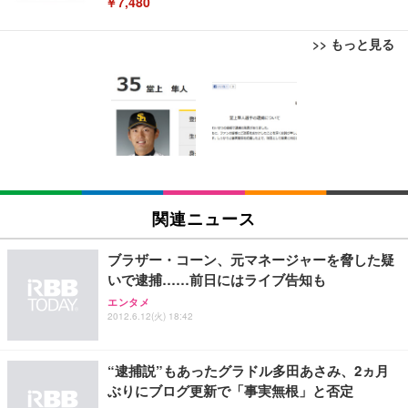
￥7,480
>> もっと見る
[EdoErgo] オフィスチェア 椅子 テレワーク 疲れな
EIZO ビジネス向けプレミアムモニター | FlexScan
Amazonベーシック ペットシーツ 薄型 レギュラー 1
い 跳ね上げ式アームレスト コンパクト 約105度ロッ
EV3240X-WT | 31.5型4K UHD・USB Type-C・ホワ
回使い捨て 無香料 ホワイト 300枚
キング pc 事務椅子 360度回転 座面昇降 強化ナイロ
イト
ン樹脂ベース 通気性メッシュ 在宅ワーク H-WY01
￥3,373
￥5,699
￥105,595
(黒網+黒枠+黒足)
EIZO ビジネス向けプレミアムモニター | FlexScan
SIHOO B100 オフィスチェア／デスクチェア メッシ
Amazonベーシック ペットシーツ 厚型 ワイド 42枚
EV2740X-WT | 27.0型4K UHD・USB Type-C・ホワ
ュチェア 人間工学 疲れない ブラック
x2袋(84枚) ホワイト(吸収面:ライトブルー)
関連ニュース
イト
￥27,999
￥3,234
￥109,572
ブラザー・コーン、元マネージャーを脅した疑
いで逮捕……前日にはライブ告知も
Sezlife オフィスチェア デスクチェア 疲れない テレ
【純正品】27"ゲーミングモニター DualSense 充電
ネオ・ルーライフ ネオ・オムツ L 中型犬用 26枚入
エンタメ
ワーク チェア 強化バックレスト 30度ロッキング機
フック付き（CFI-ZDM1J）
り 単品
2012.6.12(火) 18:42
能 人間工学 椅子 腰サポート 90度跳ね上げ式アーム
レスト 3Dヘッドレスト ハンガー付き 高反発クッシ
￥49,979
￥1,800
￥7,680
ョン PCチェア 通気性メッシュ ゲーミング/勉強/事
“逮捕説”もあったグラドル多田あさみ、2ヵ月
務用 おしゃれ パソコンチェア (ブラック)
ぶりにブログ更新で「事実無根」と否定
Sezlife オフィスチェア デスクチェア 疲れない テレ
【整備済み品】Dell E2724HS 27インチ 液晶モニタ
Smart Basic(スマートベーシック) 【Amazon.co.jp