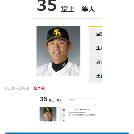
堂上隼人容疑者
全 2 枚