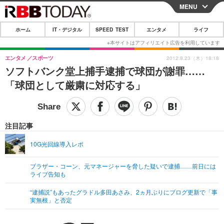
MENU
CLOSE
ホーム
IT・デジタル
SPEED TEST
エンタメ
ライフ
ホーム
IT・デジタル
エンタメ
スポーツ
2012.8.23（木）18:18
ソフトバンク堂上捕手逮捕で球団が謝罪……
IT・デジタルTOP
スマートフォン
SPEED TEST
「球団として厳粛に対応する」
ネタ
ガジェット・ツール
エンタメ
ショッピング
その他
エンタメTOP
映画・ドラマ
ライフ
注目記事
韓流・K-POP
韓国・芸能
ライフTOP
グルメ
リリース一覧
10G光回線導入レポ
音楽
スポーツ
ペット
ショッピング
プッシュ通知の停止方法
ブラザー・コーン、元マネージャーを脅した疑いで逮捕……前日には
ライブ告知も
グラビア
ブログ
その他
“逮捕説”もあったグラドル多田あさみ、2ヵ月ぶりにブログ更新で「事
ショッピング
その他
実無根」と否定