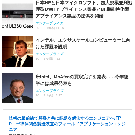
日本HPと日本マイクロソフト、超大規模並列処
務用 おしゃれ パソコンチェア (ブラック)
理型DWHアプライアンス製品とBI 機能特化型
Sezlife オフィスチェア デスクチェア 疲れない テレ
【整備済み品】Dell E2724HS 27インチ 液晶モニタ
Smart Basic(スマートベーシック) 【Amazon.co.jp
アプライアンス製品の提供を開始
ワーク チェア 強化バックレスト 30度ロッキング機
ー フルHD（1920×1080）VA 非光沢 HDMI/DisplayP
限定】 Smart Basic アイリスオーヤマ ペットシーツ
能 人間工学 椅子 腰サポート 90度跳ね上げ式アーム
ort/VGA スピーカー内蔵 高さ調整 スイベル VESA対
超厚型 お徳用 ワイド 100枚入 (x 1) (ケース販売)
エンタープライズ
2011.3.10(木) 14:15
レスト 3Dヘッドレスト ハンガー付き 高反発クッシ
応 ComfortView ビジネス向け
￥7,680
￥15,800
￥3,670
ョン PCチェア 通気性メッシュ ゲーミング/勉強/事
インテル、エクサスケールコンピューターに向
務用 おしゃれ パソコンチェア (ホワイト)
けた課題を説明
ANDWINT オフィスチェア デスクチェア 肘なし メ
【MiniLED/24.5inch/280Hz/FHD】GRAPHT THE S
アイリスオーヤマ ペットシーツ 超厚型 お徳用 レギ
ッシュ 通気性 ランバーサポート付き 腰サポート ガ
HOOTER Gaming Monitor 24” Essential ゲーミン
エンタープライズ
ュラー 200枚入【Amazon.co.jp限定】
ス圧無段階昇降 360度回転 キャスター付き コンパク
グモニター QD 24.5インチ 1ms FHD 量子ドット 残
2011.3.6(日) 1:32
ト 幅52×奥行58.5×高さ84～96cm テレワーク 在宅
像低減 (3年保証 | 輝点保証 | 日本メーカー)
￥3,731
￥4,139
￥34,980
勤務 ブラック
米Intel、McAfeeの買収完了を発表……今年後
半には成果発表も
エンタープライズ
2011.3.1(火) 12:27
技術の最前線で顧客と共に課題を解決するエンジニアへ/FP
D・半導体関係製造装置のフィールドアプリケーションエンジ
ニア