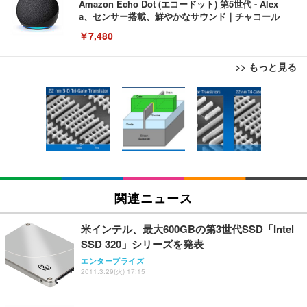
Amazon Echo Dot (エコードット) 第5世代 - Alex
a、センサー搭載、鮮やかなサウンド｜チャコール
￥7,480
>> もっと見る
[EdoErgo] オフィスチェア 椅子 テレワーク 疲れな
EIZO ビジネス向けプレミアムモニター | FlexScan
Amazonベーシック ペットシーツ 薄型 レギュラー 1
い 跳ね上げ式アームレスト コンパクト 約105度ロッ
EV3240X-WT | 31.5型4K UHD・USB Type-C・ホワ
回使い捨て 無香料 ホワイト 300枚
キング pc 事務椅子 360度回転 座面昇降 強化ナイロ
イト
ン樹脂ベース 通気性メッシュ 在宅ワーク H-WY01
￥3,373
￥5,699
￥105,595
(黒網+黒枠+黒足)
EIZO ビジネス向けプレミアムモニター | FlexScan
SIHOO B100 オフィスチェア／デスクチェア メッシ
Amazonベーシック ペットシーツ 厚型 ワイド 42枚
EV2740X-WT | 27.0型4K UHD・USB Type-C・ホワ
ュチェア 人間工学 疲れない ブラック
x2袋(84枚) ホワイト(吸収面:ライトブルー)
関連ニュース
イト
￥27,999
￥3,234
￥109,572
米インテル、最大600GBの第3世代SSD「Intel
SSD 320」シリーズを発表
Sezlife オフィスチェア デスクチェア 疲れない テレ
【純正品】27"ゲーミングモニター DualSense 充電
ネオ・ルーライフ ネオ・オムツ L 中型犬用 26枚入
エンタープライズ
ワーク チェア 強化バックレスト 30度ロッキング機
2011.3.29(火) 17:15
フック付き（CFI-ZDM1J）
り 単品
能 人間工学 椅子 腰サポート 90度跳ね上げ式アーム
レスト 3Dヘッドレスト ハンガー付き 高反発クッシ
￥49,979
￥1,800
￥7,680
ョン PCチェア 通気性メッシュ ゲーミング/勉強/事