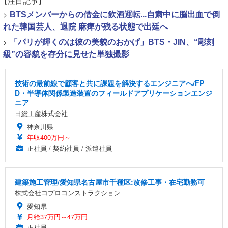
【注目記事】
>
BTSメンバーからの借金に飲酒運転...自粛中に脳出血で倒
れた韓国芸人、退院 麻痺が残る状態で出廷へ
>
「パリが輝くのは彼の美貌のおかげ」BTS・JIN、“彫刻
級”の容貌を存分に見せた単独撮影
技術の最前線で顧客と共に課題を解決するエンジニアへ/FP
D・半導体関係製造装置のフィールドアプリケーションエンジ
ニア
日総工産株式会社
神奈川県
年収400万円～
正社員 / 契約社員 / 派遣社員
建築施工管理/愛知県名古屋市千種区:改修工事・在宅勤務可
株式会社コプロコンストラクション
愛知県
月給37万円～47万円
正社員