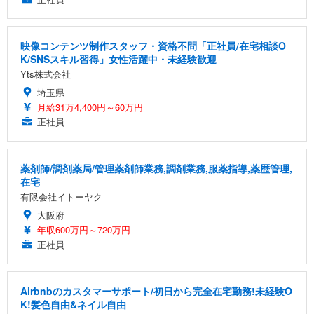
映像コンテンツ制作スタッフ・資格不問「正社員/在宅相談O
K/SNSスキル習得」女性活躍中・未経験歓迎
Yts株式会社
埼玉県
月給31万4,400円～60万円
正社員
薬剤師/調剤薬局/管理薬剤師業務,調剤業務,服薬指導,薬歴管理,
在宅
有限会社イトーヤク
大阪府
年収600万円～720万円
正社員
Airbnbのカスタマーサポート/初日から完全在宅勤務!未経験O
K!髪色自由&ネイル自由