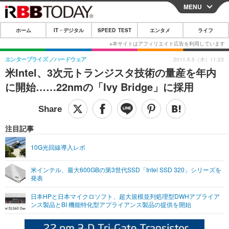
MENU
CLOSE
ホーム
IT・デジタル
SPEED TEST
エンタメ
ライフ
ホーム
IT・デジタル
エンタープライズ
ハードウェア
2011.5.5（木）11:23
米Intel、3次元トランジスタ技術の量産を年内
IT・デジタルTOP
スマートフォン
SPEED TEST
に開始……22nmの「Ivy Bridge」に採用
ネタ
ガジェット・ツール
エンタメ
ショッピング
その他
エンタメTOP
映画・ドラマ
ライフ
注目記事
韓流・K-POP
韓国・芸能
ライフTOP
グルメ
リリース一覧
10G光回線導入レポ
音楽
スポーツ
ペット
ショッピング
プッシュ通知の停止方法
米インテル、最大600GBの第3世代SSD「Intel SSD 320」シリーズを
発表
グラビア
ブログ
その他
日本HPと日本マイクロソフト、超大規模並列処理型DWHアプライア
ショッピング
その他
ンス製品とBI 機能特化型アプライアンス製品の提供を開始