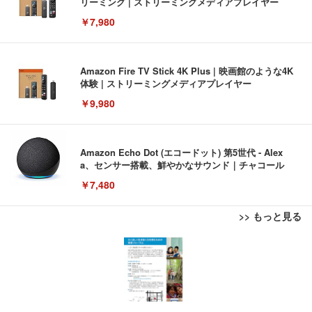
リーミング | ストリーミングメディアプレイヤー
￥7,980
Amazon Fire TV Stick 4K Plus | 映画館のような4K
体験 | ストリーミングメディアプレイヤー
￥9,980
Amazon Echo Dot (エコードット) 第5世代 - Alex
a、センサー搭載、鮮やかなサウンド｜チャコール
￥7,480
>> もっと見る
[EdoErgo] オフィスチェア 椅子 テレワーク 疲れな
EIZO ビジネス向けプレミアムモニター | FlexScan
Amazonベーシック ペットシーツ 薄型 レギュラー 1
い 跳ね上げ式アームレスト コンパクト 約105度ロッ
EV3240X-WT | 31.5型4K UHD・USB Type-C・ホワ
回使い捨て 無香料 ホワイト 300枚
キング pc 事務椅子 360度回転 座面昇降 強化ナイロ
イト
ン樹脂ベース 通気性メッシュ 在宅ワーク H-WY01
￥3,373
￥5,699
￥105,595
(黒網+黒枠+黒足)