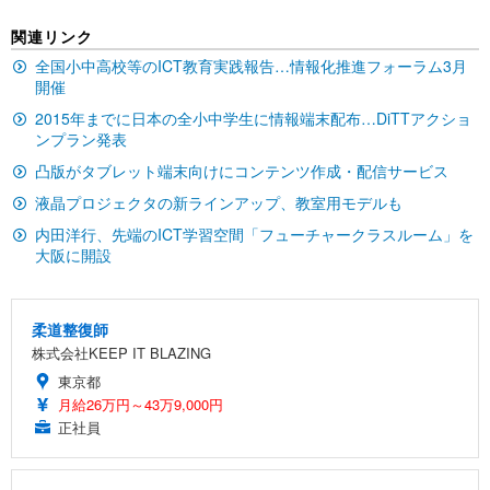
EIZO ビジネス向けプレミアムモニター | FlexScan
SIHOO B100 オフィスチェア／デスクチェア メッシ
Amazonベーシック ペットシーツ 厚型 ワイド 42枚
関連リンク
EV2740X-WT | 27.0型4K UHD・USB Type-C・ホワ
ュチェア 人間工学 疲れない ブラック
x2袋(84枚) ホワイト(吸収面:ライトブルー)
イト
全国小中高校等のICT教育実践報告…情報化推進フォーラム3月
￥27,999
￥3,234
開催
￥109,572
2015年までに日本の全小中学生に情報端末配布…DiTTアクショ
ンプラン発表
Sezlife オフィスチェア デスクチェア 疲れない テレ
【純正品】27"ゲーミングモニター DualSense 充電
ネオ・ルーライフ ネオ・オムツ L 中型犬用 26枚入
ワーク チェア 強化バックレスト 30度ロッキング機
凸版がタブレット端末向けにコンテンツ作成・配信サービス
フック付き（CFI-ZDM1J）
り 単品
能 人間工学 椅子 腰サポート 90度跳ね上げ式アーム
液晶プロジェクタの新ラインアップ、教室用モデルも
レスト 3Dヘッドレスト ハンガー付き 高反発クッシ
￥49,979
￥1,800
￥7,680
ョン PCチェア 通気性メッシュ ゲーミング/勉強/事
内田洋行、先端のICT学習空間「フューチャークラスルーム」を
務用 おしゃれ パソコンチェア (ブラック)
大阪に開設
Sezlife オフィスチェア デスクチェア 疲れない テレ
【整備済み品】Dell E2724HS 27インチ 液晶モニタ
Smart Basic(スマートベーシック) 【Amazon.co.jp
ワーク チェア 強化バックレスト 30度ロッキング機
ー フルHD（1920×1080）VA 非光沢 HDMI/DisplayP
限定】 Smart Basic アイリスオーヤマ ペットシーツ
能 人間工学 椅子 腰サポート 90度跳ね上げ式アーム
ort/VGA スピーカー内蔵 高さ調整 スイベル VESA対
超厚型 お徳用 ワイド 100枚入 (x 1) (ケース販売)
柔道整復師
レスト 3Dヘッドレスト ハンガー付き 高反発クッシ
応 ComfortView ビジネス向け
￥7,680
￥15,800
￥3,670
株式会社KEEP IT BLAZING
ョン PCチェア 通気性メッシュ ゲーミング/勉強/事
務用 おしゃれ パソコンチェア (ホワイト)
東京都
月給26万円～43万9,000円
ANDWINT オフィスチェア デスクチェア 肘なし メ
【MiniLED/24.5inch/280Hz/FHD】GRAPHT THE S
アイリスオーヤマ ペットシーツ 超厚型 お徳用 レギ
ッシュ 通気性 ランバーサポート付き 腰サポート ガ
HOOTER Gaming Monitor 24” Essential ゲーミン
正社員
ュラー 200枚入【Amazon.co.jp限定】
ス圧無段階昇降 360度回転 キャスター付き コンパク
グモニター QD 24.5インチ 1ms FHD 量子ドット 残
ト 幅52×奥行58.5×高さ84～96cm テレワーク 在宅
像低減 (3年保証 | 輝点保証 | 日本メーカー)
￥3,731
￥4,139
￥34,980
勤務 ブラック