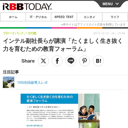
MENU
CLOSE
ホーム
IT・デジタル
SPEED TEST
エンタメ
ライフ
ホーム
IT・デジタル
ブロードバンド
その他
2010.12.15（水）15:06
インテル副社長らが講演「たくましく生き抜く
IT・デジタルTOP
スマートフォン
SPEED TEST
力を育むための教育フォーラム」
ネタ
ガジェット・ツール
エンタメ
ショッピング
その他
エンタメTOP
映画・ドラマ
ライフ
注目記事
韓流・K-POP
韓国・芸能
ライフTOP
グルメ
リリース一覧
10G光回線導入レポ
音楽
スポーツ
ペット
ショッピング
プッシュ通知の停止方法
グラビア
ブログ
その他
ショッピング
その他