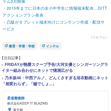
ラム3月開催
・2015年までに日本の全小中学生に情報端末配布…DiTT
アクションプラン発表
・凸版がタブレット端末向けにコンテンツ作成・配信サ
ービス
《リセマム》
教育・学習・学校
インテル
【注目記事】
>
FRIDAYが熱愛スクープ予告!大河女優とシンガーソングラ
イター組み合わせにネットで憶測広がる
>
乃木坂46・中西アルノ、どんくさすぎる浴衣動画にネット
「相変わらず」「嘘でしょ...」
柔道整復師
株式会社KEEP IT BLAZING
東京都