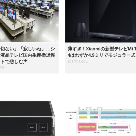
か切ない」「寂しいね」…シ
薄すぎ！Xiaomiの新型テレビMi 
の液晶テレビ国内生産撤退報
4はわずか4.9ミリでモジュラー式
2017年1月6日
ットで悲しむ声
15日