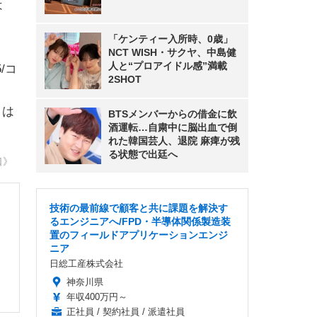
は
「ケンティー入所時、0歳」
NCT WISH・サクヤ、中島健
人と“プロアイドル感”満載
/コ
2SHOT
さは
BTSメンバーからの借金に飲
酒運転…自粛中に脳出血で倒
れた韓国芸人、退院 麻痺が残
る状態で出廷へ
口》
技術の最前線で顧客と共に課題を解決す
るエンジニアへ/FPD・半導体関係製造装
置のフィールドアプリケーションエンジ
ニア
日総工産株式会社
神奈川県
年収400万円～
正社員 / 契約社員 / 派遣社員