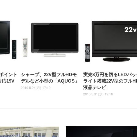
【整備済み品】Dell
【MiniLED/24.5inch/280Hz/
正品】27"ゲーミングモ
ANDWINT オフィスチ
アイリスオーヤマ ペ
Sezlife オフィスチェア デスク
ネオ・ルーライフ ネオ・オム
E2724HS 27インチ 液晶モ
Sezlife オフィスチェア デスク
Smart Basic(スマートベーシ
GRAPHT THE SHOOTER
ー DualSense 充電フッ
ア デスクチェア 肘なし
シーツ 超厚型 お徳用 
チェア 疲れない テレワーク
ツ L 中型犬用 26枚入り 単品
ニター フル
チェア 疲れない テレワーク
ック) 【Amazon.co.jp限定】
Gaming Monitor 24” Essential
き（CFI-ZDM1J）
ッシュ 通気性 ランバ
ュラー 200枚入
チェア 強化バックレスト 30
HD（1920×1080）VA 非光
チェア 強化バックレスト 30度
Smart Basic アイリスオーヤマ
ーミングモニター QD 24.5イ
ポート付き 腰サポート
【Amazon.co.jp限定】
￥1,800
￥15,800
￥34,980
9,979
度ロッキング機能 人間工学 椅
沢 HDMI/DisplayPort/VGA
ロッキング機能 人間工学 椅子
ペットシーツ 超厚型 お徳用
￥4,139
￥3,731
1ms FHD 量子ドット 残像低減
ス圧無段階昇降 360度
￥7,680
￥7,680
￥3,670
子 腰サポート 90度跳ね上げ
スピーカー内蔵 高さ調整 ス
腰サポート 90度跳ね上げ式ア
ワイド 100枚入 (x 1) (ケース
年保証 | 輝点保証 | 日本メーカ
転 キャスター付き コ
式アームレスト 3Dヘッドレス
イベル VESA対応
ームレスト 3Dヘッドレスト
販売)
クト 幅52×奥行58.5×
ト ハンガー付き 高反発クッシ
ComfortView ビジネス向け
ハンガー付き 高反発クッショ
84～96cm テレワーク
ョン PCチェア 通気性メッシ
ン PCチェア 通気性メッシュ
宅勤務 ブラック
ュ ゲーミング/勉強/事務用 お
ゲーミング/勉強/事務用 おし
しゃれ パソコンチェア (ブラ
ゃれ パソコンチェア (ホワイ
ック)
ト)
コポイント
シャープ、22V型フルHDモ
実売3万円を切るLEDバッ
応19V
デルなど小型の「AQUOS」
ライト搭載22V型のフルH
液晶テレビ
2010.5.24(月) 17:12
2010.3.31(水) 19:16