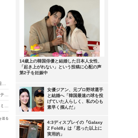
14歳上の韓国俳優と結婚した日本人女性、
「起き上がれない」という投稿に心配の声
第2子を妊娠中
北川景子の横顔が美しい...ブラビアの新CMが本日スタート
女優ジアン、元プロ野球選手
「なんか切ない」「寂しいね」…シャープの液晶テレビ国内生産撤退報道にネットで悲しむ声
と結婚へ「韓国最速の球を投
げていた人らしく、私の心も
薄すぎ！Xiaomiの新型テレビMi TV 4はわずか4.9ミリでモジュラー式
素早く掴んだ」
を送る
4:3ディスプレイの『Galaxy
Z Fold8』は「思った以上に
実用的」