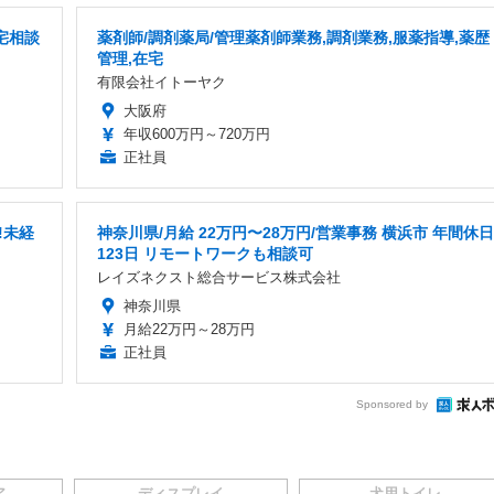
宅相談
薬剤師/調剤薬局/管理薬剤師業務,調剤業務,服薬指導,薬歴
管理,在宅
有限会社イトーヤク
大阪府
年収600万円～720万円
正社員
!未経
神奈川県/月給 22万円〜28万円/営業事務 横浜市 年間休日
123日 リモートワークも相談可
レイズネクスト総合サービス株式会社
神奈川県
月給22万円～28万円
正社員
Sponsored by
ア
ディスプレイ
犬用トイレ