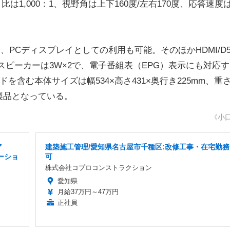
ト比は1,000：1、視野角は上下160度/左右170度、応答速度
、PCディスプレイとしての利用も可能。そのほかHDMI/D5
スピーカーは3W×2で、電子番組表（EPG）表示にも対応す
を含む本体サイズは幅534×高さ431×奥行き225mm、重
象製品となっている。
《小
ア
建築施工管理/愛知県名古屋市千種区:改修工事・在宅勤務
ーショ
可
株式会社コプロコンストラクション
愛知県
月給37万円～47万円
正社員