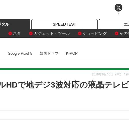
X
ジタル
SPEEDTEST
エ
ン
ネタ
ガジェット・ツール
ショッピング
その
I
Google Pixel 9
韓国ドラマ
K-POP
2010年6月10日（木） 19
ルHDで地デジ3波対応の液晶テレビ