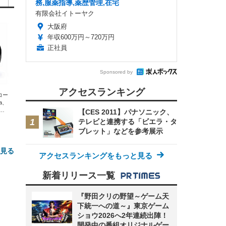
務,服薬指導,薬歴管理,在宅
有限会社イトーヤク
大阪府
年収600万円～720万円
正社員
Sponsored by
アクセスランキング
エコー
xa、
な
【CES 2011】パナソニック、
テレビと連携する「ビエラ・タ
ブレット」などを参考展示
と見る
アクセスランキングをもっと見る
新着リリース一覧
『野田クリの野望～ゲーム天
下統一への道～』東京ゲーム
ショウ2026へ2年連続出陣！
開発中の番組オリジナルゲー