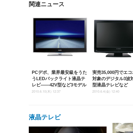
関連ニュース
EIZO ビジネス向けプレミア
EIZO ビジネス向けプレミア
【純
[EdoErgo] オフィスチェア 椅
Amazonベーシック ペットシ
SIHOO B100 オフィスチェア
Amazonベーシック ペットシ
ムモニター | FlexScan
ムモニター | FlexScan
ニタ
子 テレワーク 疲れない 跳ね
ーツ 薄型 レギュラー 1回使い
／デスクチェア メッシュチェ
ーツ 厚型 ワイド 42枚x2袋(84
EV3240X-WT | 31.5型4K
EV2740X-WT | 27.0型4K
ク付
上げ式アームレスト コンパク
捨て 無香料 ホワイト 300枚
ア 人間工学 疲れない ブラッ
枚) ホワイト(吸収面:ライトブ
UHD・USB Type-C・ホワイ
UHD・USB Type-C・ホワイ
ト 約105度ロッキング pc 事務
￥105,595
￥109,572
ク
ルー)
￥4
ト
ト
￥5,699
￥3,373
￥27,999
￥3,234
椅子 360度回転 座面昇降 強化
ナイロン樹脂ベース 通気性メ
ッシュ 在宅ワーク H-
WY01(黒網+黒枠+黒足)
PCデポ、業界最安級をうた
実売35,000円でエ
うLEDバックライト液晶テ
対象のデジタル3波対
レビ――42V型など3モデル
型液晶テレビなど
2010.6.10(木) 12:37
2010.6.4(金) 12:40
液晶テレビ