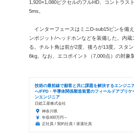
1,920×1,080ピクセルのフルHD、コントラス
5ms。
インターフェースはミニD-sub15ピンを備え
ンポジット/ヘッドホンなどを装備した。内蔵
る。チルト角は前が2度、後ろが13度。スタンド
6kg。なお、エコポイント（7,000点）の対
技術の最前線で顧客と共に課題を解決するエンジニ
へ/FPD・半導体関係製造装置のフィールドアプリケ
ンエンジニア
日総工産株式会社
神奈川県
年収400万円～
正社員 / 契約社員 / 派遣社員