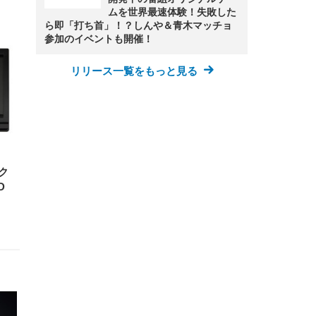
ムを世界最速体験！失敗した
ら即「打ち首」！？しんや＆青木マッチョ
FHD】
ェ
ット
 メ
参加のイベントも開催！
レギ
 ゲ
ーサ
ンチ
 ガ
 (3
回
リリース一覧をもっと見る
ー)
ンパ
高さ
 在
ク
D