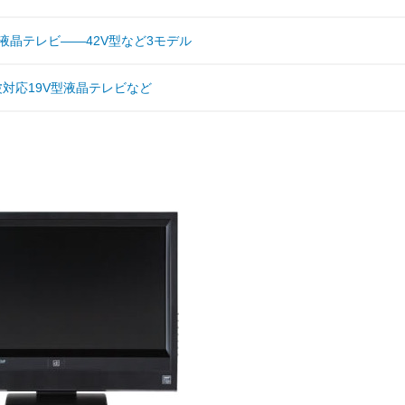
液晶テレビ――42V型など3モデル
波対応19V型液晶テレビなど