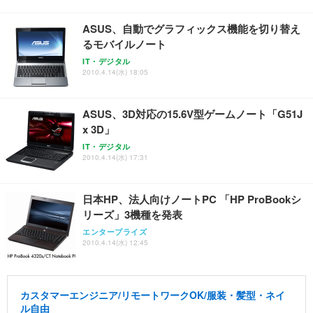
レスト 3Dヘッドレスト ハンガー付き 高反発クッシ
￥49,979
￥1,800
￥7,680
ョン PCチェア 通気性メッシュ ゲーミング/勉強/事
ASUS、自動でグラフィックス機能を切り替え
務用 おしゃれ パソコンチェア (ブラック)
るモバイルノート
Sezlife オフィスチェア デスクチェア 疲れない テレ
【整備済み品】Dell E2724HS 27インチ 液晶モニタ
Smart Basic(スマートベーシック) 【Amazon.co.jp
IT・デジタル
ワーク チェア 強化バックレスト 30度ロッキング機
ー フルHD（1920×1080）VA 非光沢 HDMI/DisplayP
限定】 Smart Basic アイリスオーヤマ ペットシーツ
2010.4.14(水) 18:05
能 人間工学 椅子 腰サポート 90度跳ね上げ式アーム
ort/VGA スピーカー内蔵 高さ調整 スイベル VESA対
超厚型 お徳用 ワイド 100枚入 (x 1) (ケース販売)
レスト 3Dヘッドレスト ハンガー付き 高反発クッシ
応 ComfortView ビジネス向け
￥7,680
￥15,800
￥3,670
ョン PCチェア 通気性メッシュ ゲーミング/勉強/事
ASUS、3D対応の15.6V型ゲームノート「G51J
務用 おしゃれ パソコンチェア (ホワイト)
x 3D」
ANDWINT オフィスチェア デスクチェア 肘なし メ
【MiniLED/24.5inch/280Hz/FHD】GRAPHT THE S
アイリスオーヤマ ペットシーツ 超厚型 お徳用 レギ
ッシュ 通気性 ランバーサポート付き 腰サポート ガ
HOOTER Gaming Monitor 24” Essential ゲーミン
IT・デジタル
ュラー 200枚入【Amazon.co.jp限定】
ス圧無段階昇降 360度回転 キャスター付き コンパク
グモニター QD 24.5インチ 1ms FHD 量子ドット 残
2010.4.14(水) 17:31
ト 幅52×奥行58.5×高さ84～96cm テレワーク 在宅
像低減 (3年保証 | 輝点保証 | 日本メーカー)
￥3,731
￥4,139
￥34,980
勤務 ブラック
日本HP、法人向けノートPC 「HP ProBookシ
リーズ」3機種を発表
エンタープライズ
2010.4.14(水) 12:45
カスタマーエンジニア/リモートワークOK/服装・髪型・ネイ
ル自由