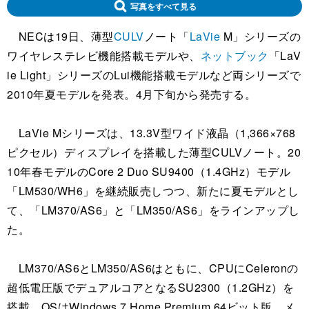
写真をすべて見る
NECは19日、薄型
CULV
ノート「
LaVie
M」シリーズの
ワイヤレステレビ機能搭載モデルや、
ネットブック
「LaV
ie Light」シリーズのLui機能搭載モデルなど両シリーズで
2010年夏モデルを発表。4月下旬から発売する。
LaVie Mシリーズは、13.3V型ワイド液晶（1,366×768
ピクセル）ディスプレイを搭載した薄型CULVノート。20
10年春モデルのCore 2 Duo SU9400（1.4GHz）モデル
「LM530/WH6」を継続販売しつつ、新たに夏モデルとし
て、「LM370/AS6」と「LM350/AS6」をラインアップし
た。
LM370/AS6とLM350/AS6はともに、CPUにCeleronの
超低電圧版でデュアルコアとなるSU2300（1.2GHz）を
搭載。OSはWindows 7 Home Premium 64ビット版、メ