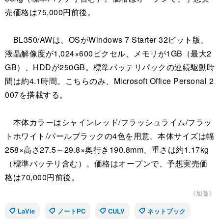
売価格は75,000円前後。
BL350/AWは、OSがWindows 7 Starter 32ビット版、
液晶解像度が1,024×600ピクセル、メモリが1GB（最大2
GB）、HDDが250GB。標準バッテリパックの連続駆動時
間は約4.1時間。こちらのみ、Microsoft Office Personal 2
007を搭載する。
本体カラーはシャインレッド/フラッシュライム/フラッ
トホワイト/パールブラックの4色を用意。本体サイズは幅
258×高さ27.5～29.8×奥行き190.8mm、重さは約1.17kg
（標準バッテリ含む）。価格はオープンで、予想実売価
格は70,000円前後。
《加藤》
LaVie
ノートPC
CULV
ネットブック