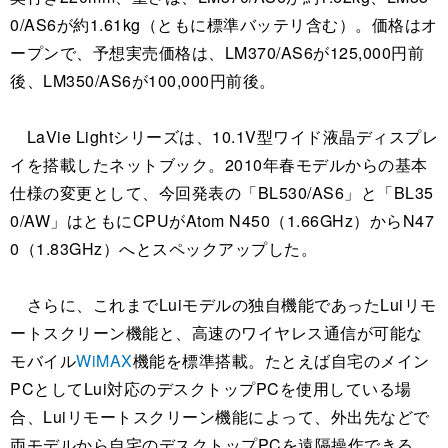
0/AS6が約1.61kg（ともに標準バッテリ含む）。価格はオ
ープンで、予想実売価格は、LM370/AS6が125,000円前
後、LM350/AS6が100,000円前後。
LaVie Lightシリーズは、10.1V型ワイド液晶ディスプレ
イを搭載したネットブック。2010年春モデルからの基本
仕様の変更として、今回発表の「BL530/AS6」と「BL35
0/AW」はともにCPUがAtom N450（1.66GHz）からN47
0（1.83GHz）へとスペックアップした。
さらに、これまでLuiモデルの独自機能であったLuiリモ
ートスクリーン機能と、高速のワイヤレス通信が可能な
モバイル
WiMAX
機能を標準搭載。たとえば自宅のメイン
PCとしてLui対応のデスクトップPCを使用している場
合、Luiリモートスクリーン機能によって、外出先などで
両モデルから自宅のデスクトップPCを遠隔操作できる。