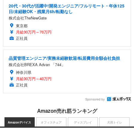
20代・30代が活躍中!開発エンジニア/フルリモート・年休125
日/未経験OK・残業月6h/転勤なし
株式会社TheNewGate
東京都
月給30万円～70万円
正社員
品質管理エンジニア/実務未経験歓迎/転居費用全額会社負担
株式会社BREXA Advan 「744」
神奈川県
月給30万円～40万円
正社員
Sponsored by
Amazon売れ筋ランキング
Amazonデバイス
オフィスチェア
ディスプレイ
犬用トイレ