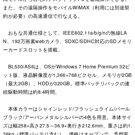
また、その遠隔操作をモバイルWiMAX（利用には別途契
約が必要）の高速通信で行なえる。
おもな共通仕様として、IEEE802.11a/b/g/nの無線LA
N、192万画素webカメラ、SDXC/SDHC対応のSDメモリ
ーカードスロットを搭載。
BL530/AS6は、OSがWindows 7 Home Premium 32ビ
ット版、液晶解像度が1,366×768ピクセル、メモリが2GB
（最大2GB）、HDDが320GB。標準バッテリパックの連
続駆動時間は約8.4時間。
本体カラーはシャインレッド/フラッシュライム/パール
ブラック/アーバンメタルシルバーの4色を用意。本体サイ
ズは幅258×高さ27.5～36.9×奥行き212.6mm、重さは約1.
36kg（標準バッテリ含む）。価格はオープンで、予想実