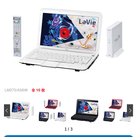
LM370/AS6W
全 10 枚
‹
1
/
3