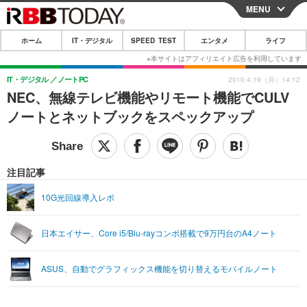
MENU
CLOSE
ホーム
IT・デジタル
SPEED TEST
エンタメ
ライフ
ホーム
IT・デジタル
IT・デジタル
ノートPC
2010.4.19（月）14:12
NEC、無線テレビ機能やリモート機能でCULV
IT・デジタルTOP
スマートフォン
SPEED TEST
ノートとネットブックをスペックアップ
ネタ
ガジェット・ツール
エンタメ
ショッピング
その他
エンタメTOP
映画・ドラマ
ライフ
注目記事
韓流・K-POP
韓国・芸能
ライフTOP
グルメ
リリース一覧
10G光回線導入レポ
音楽
スポーツ
ペット
ショッピング
プッシュ通知の停止方法
日本エイサー、Core i5/Blu-rayコンボ搭載で9万円台のA4ノート
グラビア
ブログ
その他
ショッピング
その他
ASUS、自動でグラフィックス機能を切り替えるモバイルノート