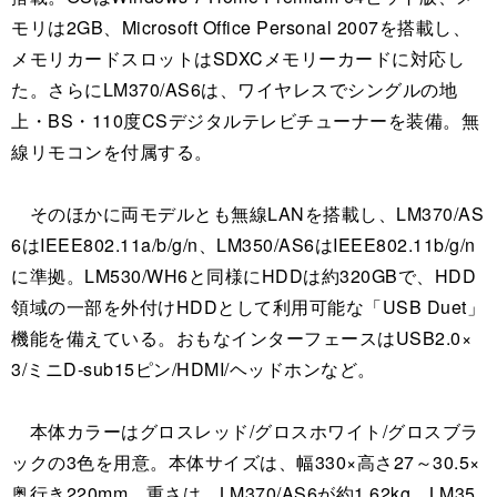
モリは2GB、Microsoft Office Personal 2007を搭載し、
メモリカードスロットはSDXCメモリーカードに対応し
た。さらにLM370/AS6は、ワイヤレスでシングルの地
上・BS・110度CSデジタルテレビチューナーを装備。無
線リモコンを付属する。
そのほかに両モデルとも無線LANを搭載し、LM370/AS
6はIEEE802.11a/b/g/n、LM350/AS6はIEEE802.11b/g/n
に準拠。LM530/WH6と同様にHDDは約320GBで、HDD
領域の一部を外付けHDDとして利用可能な「USB Duet」
機能を備えている。おもなインターフェースはUSB2.0×
3/ミニD-sub15ピン/HDMI/ヘッドホンなど。
本体カラーはグロスレッド/グロスホワイト/グロスブラ
ックの3色を用意。本体サイズは、幅330×高さ27～30.5×
奥行き220mm、重さは、LM370/AS6が約1.62kg、LM35