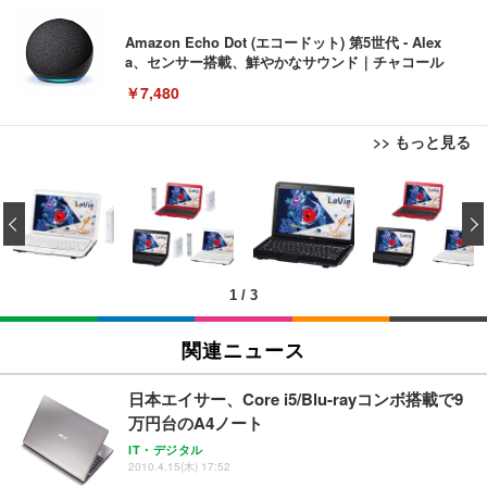
Amazon Echo Dot (エコードット) 第5世代 - Alex
a、センサー搭載、鮮やかなサウンド｜チャコール
￥7,480
>> もっと見る
[EdoErgo] オフィスチェア 椅子 テレワーク 疲れな
EIZO ビジネス向けプレミアムモニター | FlexScan
Amazonベーシック ペットシーツ 薄型 レギュラー 1
い 跳ね上げ式アームレスト コンパクト 約105度ロッ
EV3240X-WT | 31.5型4K UHD・USB Type-C・ホワ
‹
回使い捨て 無香料 ホワイト 300枚
キング pc 事務椅子 360度回転 座面昇降 強化ナイロ
イト
ン樹脂ベース 通気性メッシュ 在宅ワーク H-WY01
￥3,373
￥5,699
￥105,595
(黒網+黒枠+黒足)
1
/
3
EIZO ビジネス向けプレミアムモニター | FlexScan
SIHOO B100 オフィスチェア／デスクチェア メッシ
Amazonベーシック ペットシーツ 厚型 ワイド 42枚
EV2740X-WT | 27.0型4K UHD・USB Type-C・ホワ
ュチェア 人間工学 疲れない ブラック
x2袋(84枚) ホワイト(吸収面:ライトブルー)
関連ニュース
イト
￥27,999
￥3,234
￥109,572
日本エイサー、Core i5/Blu-rayコンボ搭載で9
万円台のA4ノート
Sezlife オフィスチェア デスクチェア 疲れない テレ
【純正品】27"ゲーミングモニター DualSense 充電
ネオ・ルーライフ ネオ・オムツ L 中型犬用 26枚入
IT・デジタル
ワーク チェア 強化バックレスト 30度ロッキング機
2010.4.15(木) 17:52
フック付き（CFI-ZDM1J）
り 単品
能 人間工学 椅子 腰サポート 90度跳ね上げ式アーム