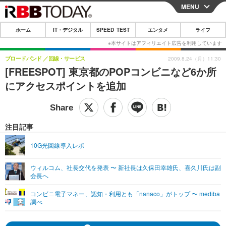
MENU
CLOSE
ホーム
IT・デジタル
SPEED TEST
エンタメ
ライフ
ホーム
IT・デジタル
ブロードバンド
回線・サービス
2009.8.24（月）11:30
[FREESPOT] 東京都のPOPコンビニなど6か所
IT・デジタルTOP
スマートフォン
SPEED TEST
にアクセスポイントを追加
ネタ
ガジェット・ツール
エンタメ
ショッピング
その他
エンタメTOP
映画・ドラマ
ライフ
注目記事
韓流・K-POP
韓国・芸能
ライフTOP
グルメ
リリース一覧
10G光回線導入レポ
音楽
スポーツ
ペット
ショッピング
プッシュ通知の停止方法
ウィルコム、社長交代を発表 〜 新社長は久保田幸雄氏、喜久川氏は副
会長へ
グラビア
ブログ
その他
コンビニ電子マネー、認知・利用とも「nanaco」がトップ 〜 mediba
ショッピング
その他
調べ