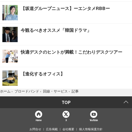
【坂道グループニュース】ーエンタメRBBー
今観るべきオススメ「韓国ドラマ」
快適デスクのヒントが満載！こだわりデスクツアー
【進化するオフィス】
記事
ホーム
›
ブロードバンド
›
回線・サービス
›
TOP
Home
X
YouTube
お問合せ
広告掲載
会社概要
個人情報保護方針