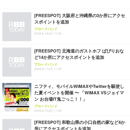
[FREESPOT] 大阪府と沖縄県の3か所にアクセ
スポイントを追加
ブロードバンド
2009.8.18(火) 11:24
[FREESPOT] 北海道のガストホフ ぱぴりおな
ど14か所にアクセスポイントを追加
ブロードバンド
2009.8.17(月) 11:45
ニフティ、モバイルWiMAXやTwitterを駆使し
た夏イベントを開催 〜 「WiMAX VSジョイマ
ン お台場IT鬼ごっこ！！」
ブロードバンド
2009.8.10(月) 11:46
[FREESPOT] 和歌山県の小口自然の家など4か
所にアクセスポイントを追加