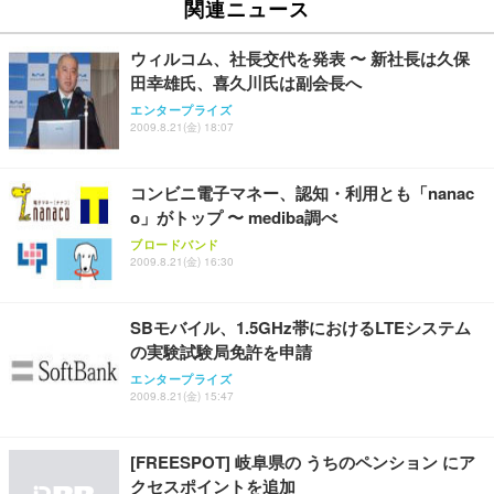
関連ニュース
Sezlife オフィスチェア デスクチェア 疲れない テレ
【純正品】27"ゲーミングモニター DualSense 充電
ネオ・ルーライフ ネオ・オムツ L 中型犬用 26枚入
ウィルコム、社長交代を発表 〜 新社長は久保
ワーク チェア 強化バックレスト 30度ロッキング機
フック付き（CFI-ZDM1J）
り 単品
能 人間工学 椅子 腰サポート 90度跳ね上げ式アーム
田幸雄氏、喜久川氏は副会長へ
レスト 3Dヘッドレスト ハンガー付き 高反発クッシ
￥49,979
￥1,800
￥7,680
エンタープライズ
ョン PCチェア 通気性メッシュ ゲーミング/勉強/事
2009.8.21(金) 18:07
務用 おしゃれ パソコンチェア (ブラック)
Sezlife オフィスチェア デスクチェア 疲れない テレ
【整備済み品】Dell E2724HS 27インチ 液晶モニタ
Smart Basic(スマートベーシック) 【Amazon.co.jp
ワーク チェア 強化バックレスト 30度ロッキング機
ー フルHD（1920×1080）VA 非光沢 HDMI/DisplayP
限定】 Smart Basic アイリスオーヤマ ペットシーツ
コンビニ電子マネー、認知・利用とも「nanac
能 人間工学 椅子 腰サポート 90度跳ね上げ式アーム
ort/VGA スピーカー内蔵 高さ調整 スイベル VESA対
超厚型 お徳用 ワイド 100枚入 (x 1) (ケース販売)
o」がトップ 〜 mediba調べ
レスト 3Dヘッドレスト ハンガー付き 高反発クッシ
応 ComfortView ビジネス向け
￥7,680
￥15,800
￥3,670
ブロードバンド
ョン PCチェア 通気性メッシュ ゲーミング/勉強/事
2009.8.21(金) 16:30
務用 おしゃれ パソコンチェア (ホワイト)
ANDWINT オフィスチェア デスクチェア 肘なし メ
【MiniLED/24.5inch/280Hz/FHD】GRAPHT THE S
アイリスオーヤマ ペットシーツ 超厚型 お徳用 レギ
ッシュ 通気性 ランバーサポート付き 腰サポート ガ
HOOTER Gaming Monitor 24” Essential ゲーミン
SBモバイル、1.5GHz帯におけるLTEシステム
ュラー 200枚入【Amazon.co.jp限定】
ス圧無段階昇降 360度回転 キャスター付き コンパク
グモニター QD 24.5インチ 1ms FHD 量子ドット 残
の実験試験局免許を申請
ト 幅52×奥行58.5×高さ84～96cm テレワーク 在宅
像低減 (3年保証 | 輝点保証 | 日本メーカー)
￥3,731
￥4,139
￥34,980
勤務 ブラック
エンタープライズ
2009.8.21(金) 15:47
[FREESPOT] 岐阜県の うちのペンション にア
クセスポイントを追加