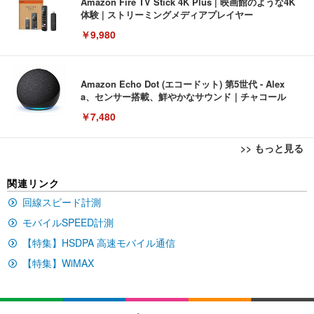
Amazon Fire TV Stick 4K Plus | 映画館のような4K
体験 | ストリーミングメディアプレイヤー
￥9,980
Amazon Echo Dot (エコードット) 第5世代 - Alex
a、センサー搭載、鮮やかなサウンド｜チャコール
￥7,480
>> もっと見る
[EdoErgo] オフィスチェア 椅子 テレワーク 疲れな
EIZO ビジネス向けプレミアムモニター | FlexScan
Amazonベーシック ペットシーツ 薄型 レギュラー 1
関連リンク
い 跳ね上げ式アームレスト コンパクト 約105度ロッ
EV3240X-WT | 31.5型4K UHD・USB Type-C・ホワ
回使い捨て 無香料 ホワイト 300枚
キング pc 事務椅子 360度回転 座面昇降 強化ナイロ
イト
回線スピード計測
ン樹脂ベース 通気性メッシュ 在宅ワーク H-WY01
￥3,373
￥5,699
￥105,595
モバイルSPEED計測
(黒網+黒枠+黒足)
【特集】HSDPA 高速モバイル通信
EIZO ビジネス向けプレミアムモニター | FlexScan
【特集】WiMAX
SIHOO B100 オフィスチェア／デスクチェア メッシ
Amazonベーシック ペットシーツ 厚型 ワイド 42枚
EV2740X-WT | 27.0型4K UHD・USB Type-C・ホワ
ュチェア 人間工学 疲れない ブラック
x2袋(84枚) ホワイト(吸収面:ライトブルー)
イト
￥27,999
￥3,234
￥109,572