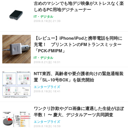
古めのマシンでも地デジ映像がストレスなく楽
しめるPC用地デジチューナー
IT・デジタル
2009.8.19(水) 21:39
【レビュー】iPhone/iPodと携帯電話を同時に
充電！ プリンストンのFMトランスミッター
「PCK-FMIPM」
IT・デジタル
2009.8.21(金) 16:01
NTT東西、高齢者や要介護者向けの緊急通報装
置「SL−10号BOX」を販売開始
エンタープライズ
2009.8.19(水) 18:41
ワンクリ詐欺やグロ画像に遭遇した生徒がほぼ
半数！ 〜 慶大、デジタルアーツ共同調査
エンタープライズ
2009.8.19(水) 16:59