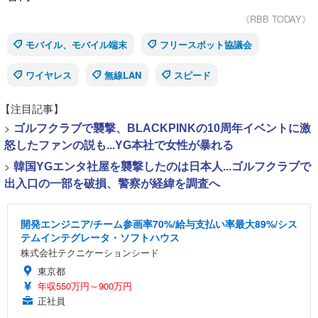
《RBB TODAY》
モバイル、モバイル端末
フリースポット協議会
ワイヤレス
無線LAN
スピード
【注目記事】
>
ゴルフクラブで襲撃、BLACKPINKの10周年イベントに激
怒したファンの説も...YG本社で女性が暴れる
>
韓国YGエンタ社屋を襲撃したのは日本人...ゴルフクラブで
出入口の一部を破損、警察が経緯を調査へ
開発エンジニア/チーム参画率70%/給与支払い率最大89%/シス
テムインテグレータ・ソフトハウス
株式会社テクニケーションシード
東京都
年収550万円～900万円
正社員