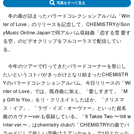
写真をすべて見る
冬の曲が詰まったバラードコレクションアルバム「Win
ter of Love」のリリースを記念して、CHEMISTRYがSon
yMusic Online Japanで同アルバム収録曲「恋する雪 愛す
る空」のビデオクリップをフルコーラスで配信してい
る。
今年のツアーで行ってきたバラードコーナーを形にし
たいというコトバがきっかけとなり始まったCHEMISTR
Yのバラードコレクションアルバム。今日リリースの「Wi
nter of Love」では、既存曲に加え、「愛しすぎて」「M
y Gift to You」をリ・クリエイトしたほか、「クリスマ
ス・イブ」、「ラヴ・イズ・オーヴァー」といった超名
曲のカヴァーver.も収録している。「It Takes Two 〜'08 w
inter ver.〜」はchemistry clubの「CHEMISTRYの曲でバ
ラードにして欲しい楽曲は？アンケート」で1位となった