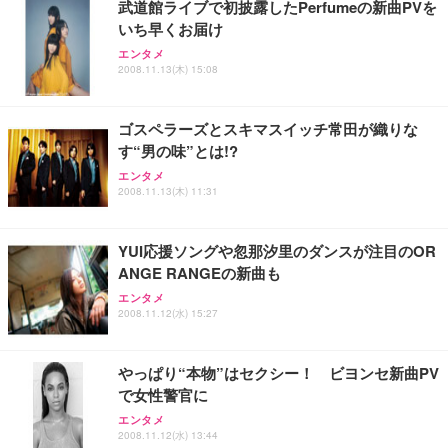
武道館ライブで初披露したPerfumeの新曲PVを
レスト 3Dヘッドレスト ハンガー付き 高反発クッシ
応 ComfortView ビジネス向け
￥7,680
￥15,800
￥3,670
ョン PCチェア 通気性メッシュ ゲーミング/勉強/事
いち早くお届け
務用 おしゃれ パソコンチェア (ホワイト)
エンタメ
ANDWINT オフィスチェア デスクチェア 肘なし メ
【MiniLED/24.5inch/280Hz/FHD】GRAPHT THE S
2008.11.13(木) 15:08
アイリスオーヤマ ペットシーツ 超厚型 お徳用 レギ
ッシュ 通気性 ランバーサポート付き 腰サポート ガ
HOOTER Gaming Monitor 24” Essential ゲーミン
ュラー 200枚入【Amazon.co.jp限定】
ス圧無段階昇降 360度回転 キャスター付き コンパク
グモニター QD 24.5インチ 1ms FHD 量子ドット 残
ト 幅52×奥行58.5×高さ84～96cm テレワーク 在宅
像低減 (3年保証 | 輝点保証 | 日本メーカー)
￥3,731
ゴスペラーズとスキマスイッチ常田が織りな
￥4,139
￥34,980
勤務 ブラック
す“男の味”とは!?
エンタメ
2008.11.13(木) 11:31
YUI応援ソングや忽那汐里のダンスが注目のOR
ANGE RANGEの新曲も
エンタメ
2008.11.12(水) 15:27
やっぱり“本物”はセクシー！ ビヨンセ新曲PV
で女性警官に
エンタメ
2008.11.12(水) 13:44