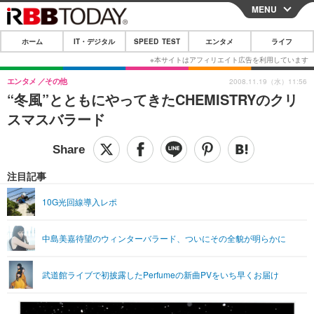
MENU
CLOSE
ホーム
IT・デジタル
SPEED TEST
エンタメ
ライフ
ホーム
IT・デジタル
エンタメ
その他
2008.11.19（水）11:56
“冬風”とともにやってきたCHEMISTRYのクリ
IT・デジタルTOP
スマートフォン
SPEED TEST
スマスバラード
ネタ
ガジェット・ツール
エンタメ
ショッピング
その他
エンタメTOP
映画・ドラマ
ライフ
注目記事
韓流・K-POP
韓国・芸能
ライフTOP
グルメ
リリース一覧
10G光回線導入レポ
音楽
スポーツ
ペット
ショッピング
プッシュ通知の停止方法
中島美嘉待望のウィンターバラード、ついにその全貌が明らかに
グラビア
ブログ
その他
ショッピング
その他
武道館ライブで初披露したPerfumeの新曲PVをいち早くお届け