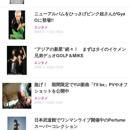
ニューアルバムをひっさげピンク姐さんがGya
Oに登場!!
エンタメ
2008.11.11(火) 18:02
“アジアの新星”続々！ まずはタイのイケメン
兄弟デュオGOLF＆MIKE
エンタメ
2008.11.10(月) 12:20
急げ！ 期間限定でYUI新曲「I'll be」PVやオフ
ショットを公開中
エンタメ
2008.11.10(月) 10:27
日本武道館でワンマンライブ開催中のPerfume
スーパーコレクション