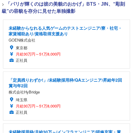
>
「パリが輝くのは彼の美貌のおかげ」BTS・JIN、“彫刻
級”の容貌を存分に見せた単独撮影
未経験からなれる人気ゲームのテストエンジニア/寮・社宅・
家賃補助あり/資格取得支援あり
GOEN株式会社
東京都
月給30万円～51万8,000円
正社員
「定員残りわずか!」/未経験採用枠/QAエンジニア/昇給年2回
賞与年2回
株式会社HyBridge
埼玉県
月給30万円～51万8,000円
正社員
未経験採用枠/月給30万～/インフラエンジニア/研修充実・賞