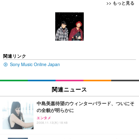
>> もっと見る
[EdoErgo] オフィスチェア 椅子 テレワーク 疲れな
EIZO ビジネス向けプレミアムモニター | FlexScan
Amazonベーシック ペットシーツ 薄型 レギュラー 1
い 跳ね上げ式アームレスト コンパクト 約105度ロッ
EV3240X-WT | 31.5型4K UHD・USB Type-C・ホワ
回使い捨て 無香料 ホワイト 300枚
キング pc 事務椅子 360度回転 座面昇降 強化ナイロ
イト
ン樹脂ベース 通気性メッシュ 在宅ワーク H-WY01
￥3,373
￥5,699
￥105,595
(黒網+黒枠+黒足)
EIZO ビジネス向けプレミアムモニター | FlexScan
SIHOO B100 オフィスチェア／デスクチェア メッシ
Amazonベーシック ペットシーツ 厚型 ワイド 42枚
関連リンク
EV2740X-WT | 27.0型4K UHD・USB Type-C・ホワ
ュチェア 人間工学 疲れない ブラック
x2袋(84枚) ホワイト(吸収面:ライトブルー)
イト
Sony Music Online Japan
￥27,999
￥3,234
￥109,572
Sezlife オフィスチェア デスクチェア 疲れない テレ
関連ニュース
【純正品】27"ゲーミングモニター DualSense 充電
ネオ・ルーライフ ネオ・オムツ L 中型犬用 26枚入
ワーク チェア 強化バックレスト 30度ロッキング機
フック付き（CFI-ZDM1J）
り 単品
能 人間工学 椅子 腰サポート 90度跳ね上げ式アーム
中島美嘉待望のウィンターバラード、ついにそ
レスト 3Dヘッドレスト ハンガー付き 高反発クッシ
￥49,979
￥1,800
￥7,680
の全貌が明らかに
ョン PCチェア 通気性メッシュ ゲーミング/勉強/事
務用 おしゃれ パソコンチェア (ブラック)
エンタメ
2008.11.13(木) 18:48
Sezlife オフィスチェア デスクチェア 疲れない テレ
【整備済み品】Dell E2724HS 27インチ 液晶モニタ
Smart Basic(スマートベーシック) 【Amazon.co.jp
ワーク チェア 強化バックレスト 30度ロッキング機
ー フルHD（1920×1080）VA 非光沢 HDMI/DisplayP
限定】 Smart Basic アイリスオーヤマ ペットシーツ
能 人間工学 椅子 腰サポート 90度跳ね上げ式アーム
ort/VGA スピーカー内蔵 高さ調整 スイベル VESA対
超厚型 お徳用 ワイド 100枚入 (x 1) (ケース販売)