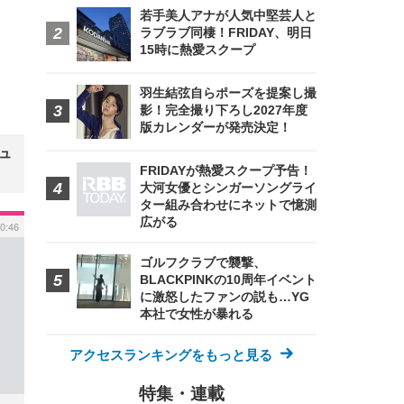
若手美人アナが人気中堅芸人と
ラブラブ同棲！FRIDAY、明日
15時に熱愛スクープ
羽生結弦自らポーズを提案し撮
影！完全撮り下ろし2027年度
版カレンダーが発売決定！
ニュ
FRIDAYが熱愛スクープ予告！
大河女優とシンガーソングライ
ター組み合わせにネットで憶測
広がる
0:46
ゴルフクラブで襲撃、
BLACKPINKの10周年イベント
に激怒したファンの説も…YG
本社で女性が暴れる
アクセスランキングをもっと見る
特集・連載