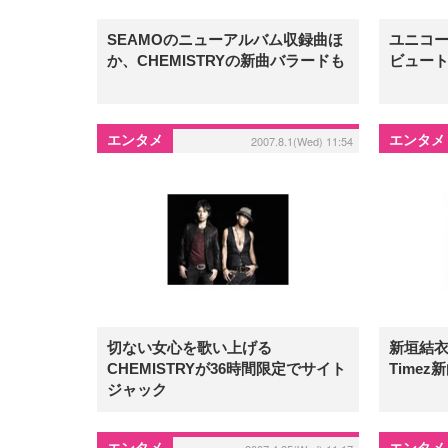
SEAMOのニューアルバム収録曲ほ
ユニコ
か、CHEMISTRYの新曲バラードも
ビュー
エンタメ
エンタメ
2007.8.1(Wed) 11:54
切ない女心を歌い上げる
新垣結衣
CHEMISTRYが36時間限定でサイト
Time
ジャック
エンタメ
エンタメ