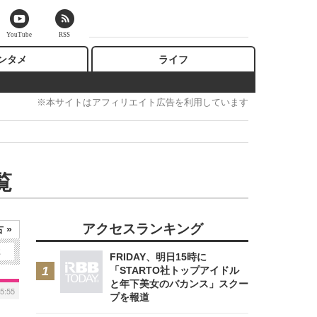
YouTube
RSS
ンタメ
ライフ
※本サイトはアフィリエイト広告を利用しています
覧
アクセスランキング
 »
2
FRIDAY、明日15時に
「STARTO社トップアイドル
と年下美女のバカンス」スクー
5:55
プを報道