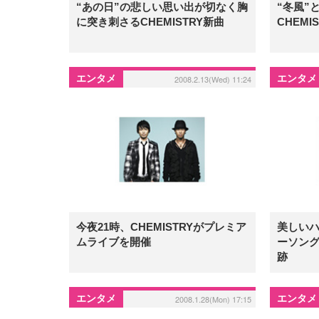
“あの日”の悲しい思い出が切なく胸
“冬風”
に突き刺さるCHEMISTRY新曲
CHEM
エンタメ
エンタメ
2008.2.13(Wed) 11:24
今夜21時、CHEMISTRYがプレミア
美しい
ムライブを開催
ーソング
跡
エンタメ
エンタメ
2008.1.28(Mon) 17:15