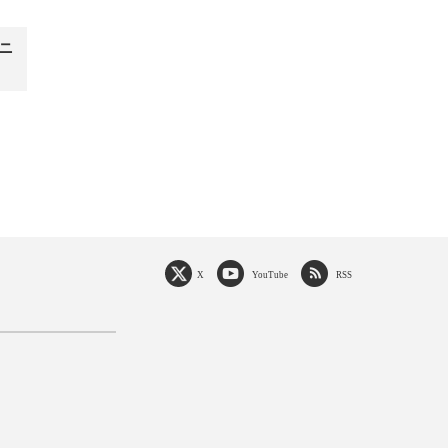
アニ
X
YouTube
RSS