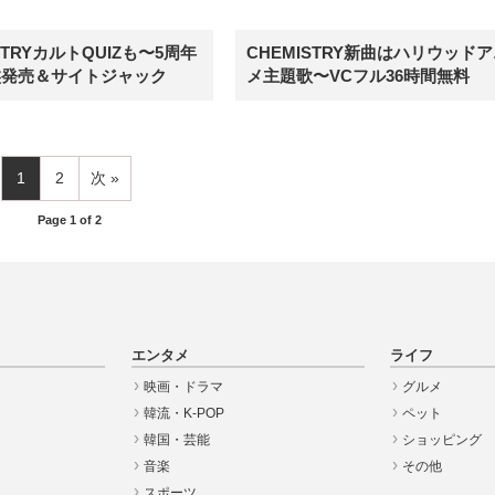
STRYカルトQUIZも〜5周年
CHEMISTRY新曲はハリウッド
盤発売＆サイトジャック
メ主題歌〜VCフル36時間無料
1
2
次
Page 1 of 2
エンタメ
ライフ
映画・ドラマ
グルメ
韓流・K-POP
ペット
韓国・芸能
ショッピング
音楽
その他
スポーツ