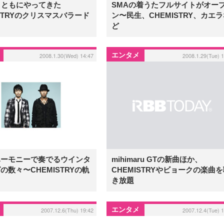
とともにやってきた
SMAの着うたフルサイトがオー
ISTRYのクリスマスバラード
ン〜民生、CHEMISTRY、カエ
ど
エンタメ
2008.1.30(Wed) 14:47
2008.1.29(Tue) 
ハーモニーで奏でるウインタ
mihimaru GTの新曲ほか、
の数々〜CHEMISTRYの軌
CHEMISTRYやビョークの楽曲
き放題
エンタメ
2007.12.6(Thu) 19:42
2007.12.4(Tue) 