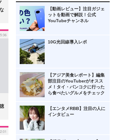
プ
【動画レビュー】注目ガジェ
ラな
ットを動画で解説！公式
YouTubeチャンネル
15:36
10G光回線導入レポ
【アジア美食レポート】編集
部注目のYouTuberがオスス
メ！タイ・バンコクに行った
ら食べたいグルメをチェック
を聴
【エンタメRBB】注目の人に
インタビュー
12:01