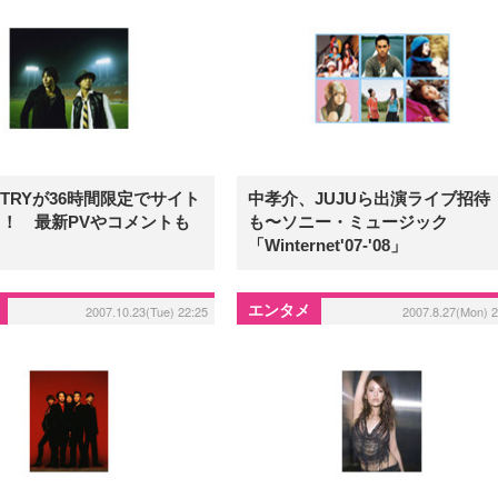
ISTRYが36時間限定でサイト
中孝介、JUJUら出演ライブ招待
！ 最新PVやコメントも
も〜ソニー・ミュージック
「Winternet'07-'08」
エンタメ
2007.10.23(Tue) 22:25
2007.8.27(Mon) 2