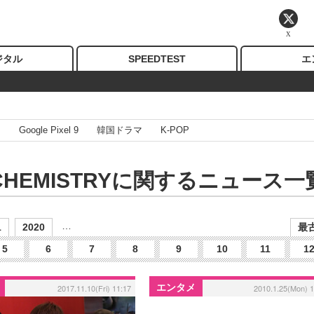
X
ジタル
SPEEDTEST
エ
I
Google Pixel 9
韓国ドラマ
K-POP
CHEMISTRYに関するニュース一
…
1
2020
最古
5
6
7
8
9
10
11
1
エンタメ
2017.11.10(Fri) 11:17
2010.1.25(Mon) 1