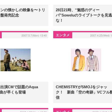
ーンの懐かしの映像を〜トリ
28日21時、“魅惑のディー
ト盤発売記念
バ”Soweluのライブトークを見
な！
エンタメ
2007.5.7(Mon) 13:40
2007.4.25(Wed) 1
出演CMで話題のAqua
CHEMISTRYがSMOJをジャッ
z新曲が早くも登場
ク！ 新曲「空の奇跡」VCフル
信
エンタメ