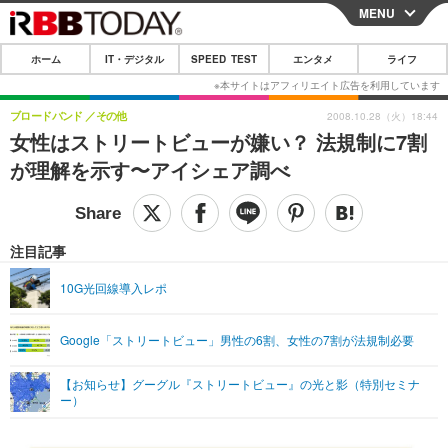
MENU
CLOSE
ホーム
IT・デジタル
SPEED TEST
エンタメ
ライフ
ホーム
IT・デジタル
ブロードバンド
その他
2008.10.28（火）18:44
女性はストリートビューが嫌い？ 法規制に7割
IT・デジタルTOP
スマートフォン
SPEED TEST
が理解を示す〜アイシェア調べ
ネタ
ガジェット・ツール
エンタメ
ショッピング
その他
エンタメTOP
映画・ドラマ
ライフ
注目記事
韓流・K-POP
韓国・芸能
ライフTOP
グルメ
リリース一覧
10G光回線導入レポ
音楽
スポーツ
ペット
ショッピング
プッシュ通知の停止方法
Google「ストリートビュー」男性の6割、女性の7割が法規制必要
グラビア
ブログ
その他
【お知らせ】グーグル『ストリートビュー』の光と影（特別セミナ
ショッピング
その他
ー）