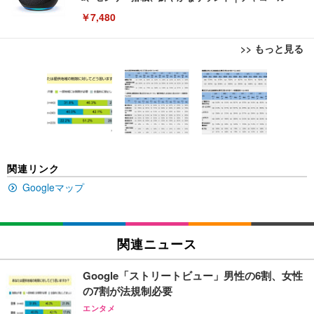
￥7,480
>> もっと見る
[EdoErgo] オフィスチェア 椅子 テレワーク 疲れな
EIZO ビジネス向けプレミアムモニター | FlexScan
Amazonベーシック ペットシーツ 薄型 レギュラー 1
い 跳ね上げ式アームレスト コンパクト 約105度ロッ
EV3240X-WT | 31.5型4K UHD・USB Type-C・ホワ
回使い捨て 無香料 ホワイト 300枚
キング pc 事務椅子 360度回転 座面昇降 強化ナイロ
イト
ン樹脂ベース 通気性メッシュ 在宅ワーク H-WY01
￥3,373
￥5,699
￥105,595
(黒網+黒枠+黒足)
EIZO ビジネス向けプレミアムモニター | FlexScan
SIHOO B100 オフィスチェア／デスクチェア メッシ
Amazonベーシック ペットシーツ 厚型 ワイド 42枚
関連リンク
EV2740X-WT | 27.0型4K UHD・USB Type-C・ホワ
ュチェア 人間工学 疲れない ブラック
x2袋(84枚) ホワイト(吸収面:ライトブルー)
イト
Googleマップ
￥27,999
￥3,234
￥109,572
Sezlife オフィスチェア デスクチェア 疲れない テレ
関連ニュース
【純正品】27"ゲーミングモニター DualSense 充電
ネオ・ルーライフ ネオ・オムツ L 中型犬用 26枚入
ワーク チェア 強化バックレスト 30度ロッキング機
フック付き（CFI-ZDM1J）
り 単品
能 人間工学 椅子 腰サポート 90度跳ね上げ式アーム
Google「ストリートビュー」男性の6割、女性
レスト 3Dヘッドレスト ハンガー付き 高反発クッシ
￥49,979
￥1,800
￥7,680
の7割が法規制必要
ョン PCチェア 通気性メッシュ ゲーミング/勉強/事
務用 おしゃれ パソコンチェア (ブラック)
エンタメ