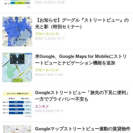
2008.10.28(火) 12:08
Sezlife オフィスチェア デスクチェア 疲れない テレ
【整備済み品】Dell E2724HS 27インチ 液晶モニタ
Smart Basic(スマートベーシック) 【Amazon.co.jp
ワーク チェア 強化バックレスト 30度ロッキング機
ー フルHD（1920×1080）VA 非光沢 HDMI/DisplayP
限定】 Smart Basic アイリスオーヤマ ペットシーツ
能 人間工学 椅子 腰サポート 90度跳ね上げ式アーム
ort/VGA スピーカー内蔵 高さ調整 スイベル VESA対
超厚型 お徳用 ワイド 100枚入 (x 1) (ケース販売)
【お知らせ】グーグル『ストリートビュー』の
レスト 3Dヘッドレスト ハンガー付き 高反発クッシ
応 ComfortView ビジネス向け
￥7,680
￥15,800
￥3,670
ョン PCチェア 通気性メッシュ ゲーミング/勉強/事
光と影（特別セミナー）
務用 おしゃれ パソコンチェア (ホワイト)
ブロードバンド
ANDWINT オフィスチェア デスクチェア 肘なし メ
【MiniLED/24.5inch/280Hz/FHD】GRAPHT THE S
2008.10.22(水) 19:17
アイリスオーヤマ ペットシーツ 超厚型 お徳用 レギ
ッシュ 通気性 ランバーサポート付き 腰サポート ガ
HOOTER Gaming Monitor 24” Essential ゲーミン
ュラー 200枚入【Amazon.co.jp限定】
ス圧無段階昇降 360度回転 キャスター付き コンパク
グモニター QD 24.5インチ 1ms FHD 量子ドット 残
ト 幅52×奥行58.5×高さ84～96cm テレワーク 在宅
像低減 (3年保証 | 輝点保証 | 日本メーカー)
￥3,731
米Google、Google Maps for Mobileにストリ
￥4,139
￥34,980
勤務 ブラック
ートビューとナビゲーション機能を追加
ブロードバンド
2008.9.18(木) 17:56
Googleストリートビュー「旅先の下見に便利」
一方でプライバシー不安も
エンタメ
2008.8.28(木) 12:14
Googleマップストリートビュー連動の賃貸物件