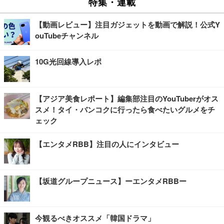
特集・連載
【動画レビュー】注目ガジェットを動画で解説！公式Y
ouTubeチャンネル
10G光回線導入レポ
【アジア美食レポート】編集部注目のYouTuberがオス
スメ！タイ・バンコクに行ったら食べたいグルメをチ
ェック
【エンタメRBB】注目の人にインタビュー
【坂道グループニュース】ーエンタメRBBー
今観るべきオススメ「韓国ドラマ」