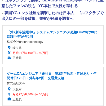
>
ゴルフクラブで襲撃、BLACKPINKの10周年イベントに激
怒したファンの説も...YG本社で女性が暴れる
>
韓国YGエンタ社屋を襲撃したのは日本人...ゴルフクラブで
出入口の一部を破損、警察が経緯を調査へ
「第2新卒活躍中!」システムエンジニア/未経験OK/20代30代
活躍中/昇給年2回
株式会社enrich technology
埼玉県
月給31万4,100円～59万円
正社員
ゲームQAエンジニア「正社員」第2新卒歓迎・昇給あり・年
間休日125日・賞与年2回・交通費支給
株式会社大斗
大阪府
月給27万8,300円～55万円
正社員