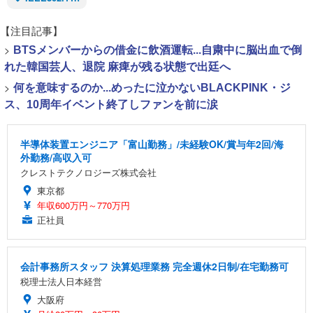
【注目記事】
>
BTSメンバーからの借金に飲酒運転...自粛中に脳出血で倒
れた韓国芸人、退院 麻痺が残る状態で出廷へ
>
何を意味するのか...めったに泣かないBLACKPINK・ジ
ス、10周年イベント終了しファンを前に涙
半導体装置エンジニア「富山勤務」/未経験OK/賞与年2回/海
外勤務/高収入可
クレストテクノロジーズ株式会社
東京都
年収600万円～770万円
正社員
会計事務所スタッフ 決算処理業務 完全週休2日制/在宅勤務可
税理士法人日本経営
大阪府