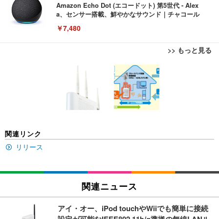
Amazon Echo Dot (エコードット) 第5世代 - Alex
a、センサー搭載、鮮やかなサウンド｜チャコール
￥7,480
>> もっと見る
[EdoErgo] オフィスチェア 椅子 テレワーク 疲れな
EIZO ビジネス向けプレミアムモニター | FlexScan
Amazonベーシック ペットシーツ 薄型 レギュラー 1
い 跳ね上げ式アームレスト コンパクト 約105度ロッ
EV3240X-WT | 31.5型4K UHD・USB Type-C・ホワ
回使い捨て 無香料 ホワイト 300枚
キング pc 事務椅子 360度回転 座面昇降 強化ナイロ
イト
ン樹脂ベース 通気性メッシュ 在宅ワーク H-WY01
￥3,373
￥5,699
￥105,595
(黒網+黒枠+黒足)
EIZO ビジネス向けプレミアムモニター | FlexScan
SIHOO B100 オフィスチェア／デスクチェア メッシ
Amazonベーシック ペットシーツ 厚型 ワイド 42枚
関連リンク
EV2740X-WT | 27.0型4K UHD・USB Type-C・ホワ
ュチェア 人間工学 疲れない ブラック
x2袋(84枚) ホワイト(吸収面:ライトブルー)
イト
リリース
￥27,999
￥3,234
￥109,572
Sezlife オフィスチェア デスクチェア 疲れない テレ
関連ニュース
【純正品】27"ゲーミングモニター DualSense 充電
ネオ・ルーライフ ネオ・オムツ L 中型犬用 26枚入
ワーク チェア 強化バックレスト 30度ロッキング機
フック付き（CFI-ZDM1J）
り 単品
能 人間工学 椅子 腰サポート 90度跳ね上げ式アーム
アイ・オー、iPod touchやWiiでも簡単に接続
レスト 3Dヘッドレスト ハンガー付き 高反発クッシ
￥49,979
￥1,800
￥7,680
設定が可能なIEEE802.11b/g準拠の無線LANル