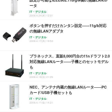
ョン PCチェア 通気性メッシュ ゲーミング/勉強/事
務用 おしゃれ パソコンチェア (ブラック)
ータ
Sezlife オフィスチェア デスクチェア 疲れない テレ
【整備済み品】Dell E2724HS 27インチ 液晶モニタ
Smart Basic(スマートベーシック) 【Amazon.co.jp
IT・デジタル
ワーク チェア 強化バックレスト 30度ロッキング機
ー フルHD（1920×1080）VA 非光沢 HDMI/DisplayP
限定】 Smart Basic アイリスオーヤマ ペットシーツ
2008.4.24(木) 12:01
能 人間工学 椅子 腰サポート 90度跳ね上げ式アーム
ort/VGA スピーカー内蔵 高さ調整 スイベル VESA対
超厚型 お徳用 ワイド 100枚入 (x 1) (ケース販売)
レスト 3Dヘッドレスト ハンガー付き 高反発クッシ
応 ComfortView ビジネス向け
ボタンを押すだけカンタン設定——11g/b対応
￥7,680
￥15,800
￥3,670
ョン PCチェア 通気性メッシュ ゲーミング/勉強/事
の無線LANアダプタ
務用 おしゃれ パソコンチェア (ホワイト)
IT・デジタル
ANDWINT オフィスチェア デスクチェア 肘なし メ
【MiniLED/24.5inch/280Hz/FHD】GRAPHT THE S
2008.4.17(木) 19:53
アイリスオーヤマ ペットシーツ 超厚型 お徳用 レギ
ッシュ 通気性 ランバーサポート付き 腰サポート ガ
HOOTER Gaming Monitor 24” Essential ゲーミン
ュラー 200枚入【Amazon.co.jp限定】
ス圧無段階昇降 360度回転 キャスター付き コンパク
グモニター QD 24.5インチ 1ms FHD 量子ドット 残
ト 幅52×奥行58.5×高さ84～96cm テレワーク 在宅
像低減 (3年保証 | 輝点保証 | 日本メーカー)
￥3,731
プラネックス、直販8,000円台の11nドラフト2.0
￥4,139
￥34,980
勤務 ブラック
対応無線LANルータ——子機とのセットモデル
も
IT・デジタル
2008.4.16(水) 21:29
NEC、アンテナ内蔵の無線LANルータ——PC
カード/USB子機セットも
IT・デジタル
2008.4.11(金) 14:21