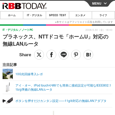
MENU
CLOSE
ホーム
IT・デジタル
SPEED TEST
エンタメ
ライフ
ホーム
IT・デジタル
IT・デジタル
ノートPC
2008.5.30（金）18:43
プラネックス、NTTドコモ「ホームU」対応の
IT・デジタルTOP
スマートフォン
SPEED TEST
無線LANルータ
ネタ
ガジェット・ツール
エンタメ
ショッピング
その他
エンタメTOP
映画・ドラマ
ライフ
注目記事
韓流・K-POP
韓国・芸能
ライフTOP
グルメ
リリース一覧
10G光回線導入レポ
音楽
スポーツ
ペット
ショッピング
プッシュ通知の停止方法
アイ・オー、iPod touchやWiiでも簡単に接続設定が可能なIEEE802.1
1b/g準拠の無線LANルータ
グラビア
ブログ
その他
ショッピング
その他
ボタンを押すだけカンタン設定——11g/b対応の無線LANアダプタ