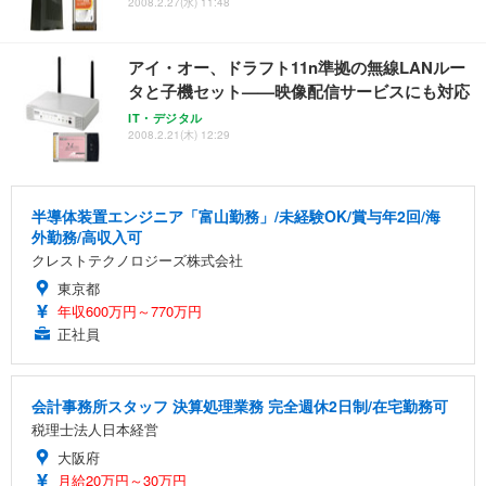
2008.2.27(水) 11:48
アイ・オー、ドラフト11n準拠の無線LANルー
タと子機セット——映像配信サービスにも対応
IT・デジタル
2008.2.21(木) 12:29
半導体装置エンジニア「富山勤務」/未経験OK/賞与年2回/海
外勤務/高収入可
クレストテクノロジーズ株式会社
東京都
年収600万円～770万円
正社員
会計事務所スタッフ 決算処理業務 完全週休2日制/在宅勤務可
税理士法人日本経営
大阪府
月給20万円～30万円