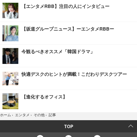
【エンタメRBB】注目の人にインタビュー
【坂道グループニュース】ーエンタメRBBー
今観るべきオススメ「韓国ドラマ」
快適デスクのヒントが満載！こだわりデスクツアー
【進化するオフィス】
記事
ホーム
›
エンタメ
›
その他
›
TOP