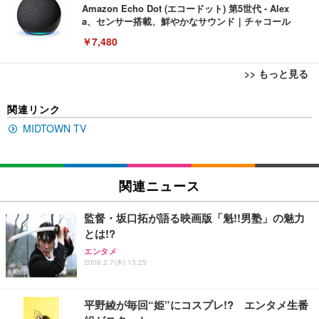
Amazon Echo Dot (エコードット) 第5世代 - Alex
a、センサー搭載、鮮やかなサウンド｜チャコール
￥7,480
>> もっと見る
[EdoErgo] オフィスチェア 椅子 テレワーク 疲れな
EIZO ビジネス向けプレミアムモニター | FlexScan
Amazonベーシック ペットシーツ 薄型 レギュラー 1
関連リンク
い 跳ね上げ式アームレスト コンパクト 約105度ロッ
EV3240X-WT | 31.5型4K UHD・USB Type-C・ホワ
回使い捨て 無香料 ホワイト 300枚
キング pc 事務椅子 360度回転 座面昇降 強化ナイロ
イト
MIDTOWN TV
ン樹脂ベース 通気性メッシュ 在宅ワーク H-WY01
￥3,373
￥5,699
￥105,595
(黒網+黒枠+黒足)
EIZO ビジネス向けプレミアムモニター | FlexScan
関連ニュース
SIHOO B100 オフィスチェア／デスクチェア メッシ
Amazonベーシック ペットシーツ 厚型 ワイド 42枚
EV2740X-WT | 27.0型4K UHD・USB Type-C・ホワ
ュチェア 人間工学 疲れない ブラック
x2袋(84枚) ホワイト(吸収面:ライトブルー)
イト
監督・坂口拓が語る映画版「魁!!男塾」の魅力
￥27,999
￥3,234
￥109,572
とは!?
エンタメ
2008.2.7(木) 13:25
Sezlife オフィスチェア デスクチェア 疲れない テレ
【純正品】27"ゲーミングモニター DualSense 充電
ネオ・ルーライフ ネオ・オムツ L 中型犬用 26枚入
ワーク チェア 強化バックレスト 30度ロッキング機
フック付き（CFI-ZDM1J）
り 単品
能 人間工学 椅子 腰サポート 90度跳ね上げ式アーム
平野綾が毎回“姫”にコスプレ!? エンタメ生番
レスト 3Dヘッドレスト ハンガー付き 高反発クッシ
￥49,979
￥1,800
￥7,680