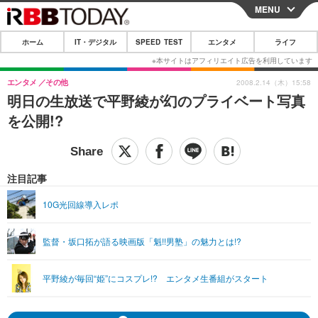
MENU
CLOSE
ホーム
IT・デジタル
SPEED TEST
エンタメ
ライフ
ホーム
IT・デジタル
エンタメ
その他
2008.2.14（木）15:58
明日の生放送で平野綾が幻のプライベート写真
IT・デジタルTOP
スマートフォン
SPEED TEST
を公開!?
ネタ
ガジェット・ツール
エンタメ
ショッピング
その他
エンタメTOP
映画・ドラマ
ライフ
注目記事
韓流・K-POP
韓国・芸能
ライフTOP
グルメ
リリース一覧
10G光回線導入レポ
音楽
スポーツ
ペット
ショッピング
プッシュ通知の停止方法
監督・坂口拓が語る映画版「魁!!男塾」の魅力とは!?
グラビア
ブログ
その他
ショッピング
その他
平野綾が毎回“姫”にコスプレ!? エンタメ生番組がスタート