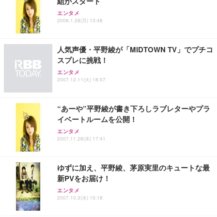
組がスタート
ョン PCチェア 通気性メッシュ ゲーミング/勉強/事
務用 おしゃれ パソコンチェア (ブラック)
エンタメ
2008.1.28(月) 13:48
Sezlife オフィスチェア デスクチェア 疲れない テレ
【整備済み品】Dell E2724HS 27インチ 液晶モニタ
Smart Basic(スマートベーシック) 【Amazon.co.jp
ワーク チェア 強化バックレスト 30度ロッキング機
ー フルHD（1920×1080）VA 非光沢 HDMI/DisplayP
限定】 Smart Basic アイリスオーヤマ ペットシーツ
能 人間工学 椅子 腰サポート 90度跳ね上げ式アーム
ort/VGA スピーカー内蔵 高さ調整 スイベル VESA対
超厚型 お徳用 ワイド 100枚入 (x 1) (ケース販売)
レスト 3Dヘッドレスト ハンガー付き 高反発クッシ
応 ComfortView ビジネス向け
人気声優・平野綾が「MIDTOWN TV」でプチコ
￥7,680
￥15,800
￥3,670
ョン PCチェア 通気性メッシュ ゲーミング/勉強/事
スプレに挑戦！
務用 おしゃれ パソコンチェア (ホワイト)
エンタメ
ANDWINT オフィスチェア デスクチェア 肘なし メ
【MiniLED/24.5inch/280Hz/FHD】GRAPHT THE S
2007.12.11(火) 18:07
アイリスオーヤマ ペットシーツ 超厚型 お徳用 レギ
ッシュ 通気性 ランバーサポート付き 腰サポート ガ
HOOTER Gaming Monitor 24” Essential ゲーミン
ュラー 200枚入【Amazon.co.jp限定】
ス圧無段階昇降 360度回転 キャスター付き コンパク
グモニター QD 24.5インチ 1ms FHD 量子ドット 残
ト 幅52×奥行58.5×高さ84～96cm テレワーク 在宅
像低減 (3年保証 | 輝点保証 | 日本メーカー)
￥3,731
“あーや”平野綾が書き下ろしラブレターやプラ
￥4,139
￥34,980
勤務 ブラック
イベートルームを公開！
エンタメ
2007.11.28(水) 17:41
ゆずに加え、平野綾、茅原実里のキュートな最
新PVをお届け！
エンタメ
2007.10.3(水) 15:18