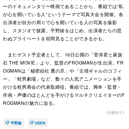
ーのドキュメンタリー映画であることから、番組では“私
が心を開いている人”というテーマで写真大会を開催。各
出演者が自分の周りで心を開いている人の写真を撮影
し、スタジオで披露。平野綾をはじめ、出演者たちの思
わぬプライベートを垣間見ることができるかも。
またゲスト予定者として、16日公開の「菅井君と家族
石 THE MOVIE」より、監督のFROGMANが生出演。FR
OGMANは「秘密結社 鷹の爪」や「古墳ギャルのコフィ
ー」「蛙男劇場」など、数々の人気アニメーションを手
がける蛙男商会の代表取締役。番組では、脚本・監督・
作画・声優のほとんどを手がけるマルチクリエイターのF
ROGMANの魅力に迫る。
《井藤祥子》
平野綾
USEN